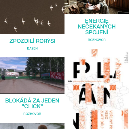
ENERGIE
NEČEKANÝCH
SPOJENÍ
ROZHOVOR
ZPOZDILÍ RORÝSI
BÁSEŇ
BLOKÁDÁ ZA JEDEN
"CLICK"
ROZHOVOR