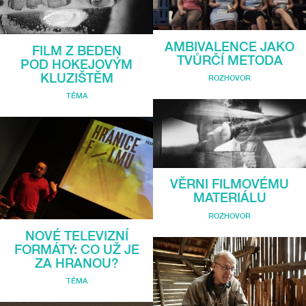
AMBIVALENCE JAKO
FILM Z BEDEN
TVŮRČÍ METODA
POD HOKEJOVÝM
KLUZIŠTĚM
ROZHOVOR
TÉMA
VĚRNI FILMOVÉMU
MATERIÁLU
ROZHOVOR
NOVÉ TELEVIZNÍ
FORMÁTY: CO UŽ JE
ZA HRANOU?
TÉMA