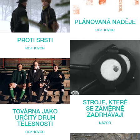
PLÁNOVANÁ NADĚJE
ROZHOVOR
PROTI SRSTI
ROZHOVOR
STROJE, KTERÉ
SE ZÁMĚRNĚ
TOVÁRNA JAKO
ZADRHÁVAJÍ
URČITÝ DRUH
TĚLESNOSTI
NÁZOR
ROZHOVOR