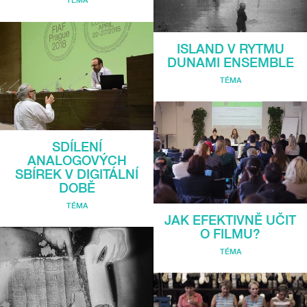
ISLAND V RYTMU
DUNAMI ENSEMBLE
TÉMA
SDÍLENÍ
ANALOGOVÝCH
SBÍREK V DIGITÁLNÍ
DOBĚ
TÉMA
JAK EFEKTIVNĚ UČIT
O FILMU?
TÉMA