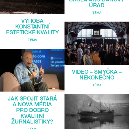
ÚRAD
TÉMA
VÝROBA
KONSTANTNÍ
ESTETICKÉ KVALITY
TÉMA
VIDEO – SMYČKA –
NEKONEČNO
TÉMA
JAK SPOJIT STARÁ
A NOVÁ MÉDIA
PRO DOBRO
KVALITNÍ
ŽURNALISTIKY?
TÉMA