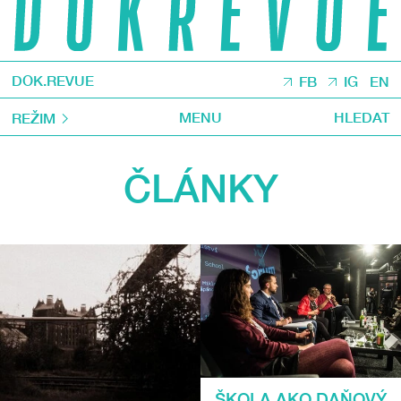
DOK.REVUE
FB
IG
EN
MENU
HLEDAT
REŽIM
ČLÁNKY
ŠKOLA AKO DAŇOVÝ