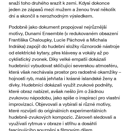
snaží toho druhého srazit k zemi. Kdysi dokonce
jeden ze zápasů mezi mužem a ženou trval několik
dní a skončil s nerozhodným výsledkem.
Podobně jako dokument propojoval nejrůznější
motivy, Dunami Ensemble (v redukovaném obsazení
Františka Chaloupky, Lucie Páchové a Michala
Indráka) zapojil do hudební složky různorodé nástroje
od elektrické kytary, přes klávesy a vokály až po
cyklistický zvonek. Díky velké empatii dokázali
hudebníci vybudovat skličující severskou atmosféru,
která však nechávala prostor pro radostné okamžiky –
hojnosti ryb, malá jehňata i krásné islandské ženy a
dívky. Hudebníci dokázali využít zvukové podněty,
které obraz nabízel, avšak nešlo jim o žádnou
zvukovou nápodobu, jako spíše o inspiraci pro vlastní
improvizaci. Objevovali a vybírali si různé motivy,
které rozvíjeli do originálních experimentálních
hudebně-zvukových kompozic. Zároveň sledovali a
využívali rytmus v obraze i střihu a dosáhli
fascinujícího souznění s filmovým dílem.