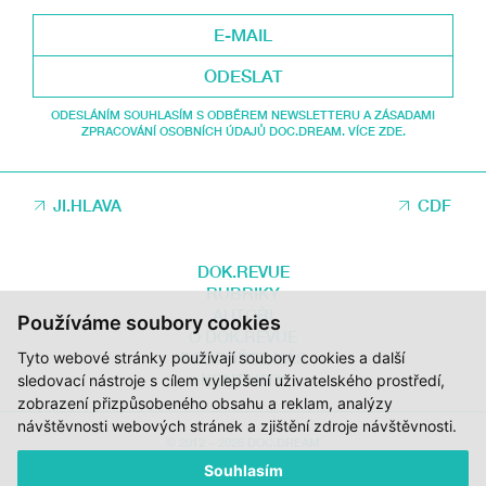
ODESLAT
ODESLÁNÍM SOUHLASÍM S ODBĚREM NEWSLETTERU A ZÁSADAMI
ZPRACOVÁNÍ OSOBNÍCH ÚDAJŮ DOC.DREAM. VÍCE ZDE.
JI.HLAVA
CDF
DOK.REVUE
RUBRIKY
AUTOŘI
Používáme soubory cookies
O DOK.REVUE
Tyto webové stránky používají soubory cookies a další
PODPOŘTE NÁS
KONTAKTY
sledovací nástroje s cílem vylepšení uživatelského prostředí,
zobrazení přizpůsobeného obsahu a reklam, analýzy
návštěvnosti webových stránek a zjištění zdroje návštěvnosti.
© 2012 – 2026 DOC.DREAM
Souhlasím
ZA PODPORY STÁTNÍHO FONDU KINEMATOGRAFIE, KRAJE VYSOČINA A