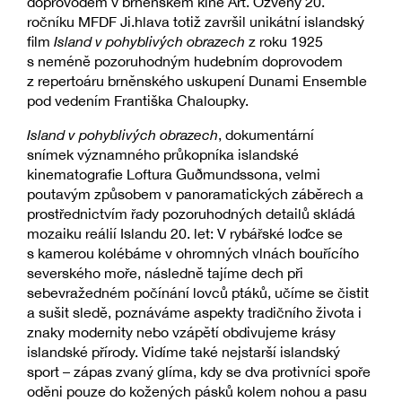
doprovodem v brněnském kině Art. Ozvěny 20.
ročníku MFDF Ji.hlava totiž završil unikátní islandský
film
Island v pohyblivých obrazech
z roku 1925
s neméně pozoruhodným hudebním doprovodem
z repertoáru brněnského uskupení Dunami Ensemble
pod vedením Františka Chaloupky.
Island v pohyblivých obrazech
, dokumentární
snímek významného průkopníka islandské
kinematografie Loftura Guðmundssona, velmi
poutavým způsobem v panoramatických záběrech a
prostřednictvím řady pozoruhodných detailů skládá
mozaiku reálií Islandu 20. let: V rybářské loďce se
s kamerou kolébáme v ohromných vlnách bouřícího
severského moře, následně tajíme dech při
sebevražedném počínání lovců ptáků, učíme se čistit
a sušit sledě, poznáváme aspekty tradičního života i
znaky modernity nebo vzápětí obdivujeme krásy
islandské přírody. Vidíme také nejstarší islandský
sport – zápas zvaný glíma, kdy se dva protivníci spoře
oděni pouze do kožených pásků kolem nohou a pasu