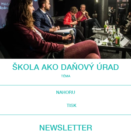
ŠKOLA AKO DAŇOVÝ ÚRAD
TÉMA
NAHORU
TISK
NEWSLETTER