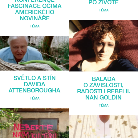
PO ŽIVOTĚ
FASCINACE OČIMA
TÉMA
AMERICKÉHO
NOVINÁŘE
TÉMA
SVĚTLO A STÍN
BALADA
DAVIDA
O ZÁVISLOSTI,
ATTENBOROUGHA
RADOSTI I REBELII.
NAN GOLDIN
TÉMA
TÉMA