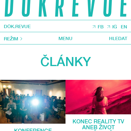
DOK.REVUE
FB
IG
EN
MENU
HLEDAT
REŽIM
ČLÁNKY
KONEC REALITY TV
ANEB ŽIVOT
KONFERENCE