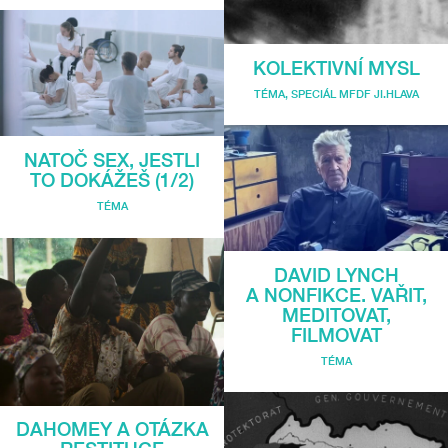
KOLEKTIVNÍ MYSL
TÉMA
,
SPECIÁL MFDF JI.HLAVA
NATOČ SEX, JESTLI
TO DOKÁŽEŠ (1/2)
TÉMA
DAVID LYNCH
A NONFIKCE. VAŘIT,
MEDITOVAT,
FILMOVAT
TÉMA
DAHOMEY A OTÁZKA