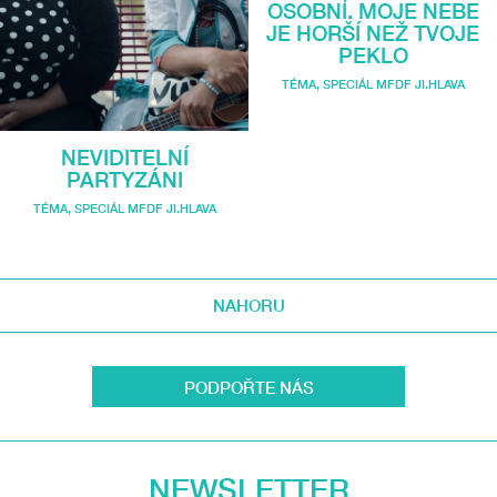
OSOBNÍ. MOJE NEBE
JE HORŠÍ NEŽ TVOJE
PEKLO
TÉMA
,
SPECIÁL MFDF JI.HLAVA
NEVIDITELNÍ
PARTYZÁNI
TÉMA
,
SPECIÁL MFDF JI.HLAVA
NAHORU
PODPOŘTE NÁS
NEWSLETTER