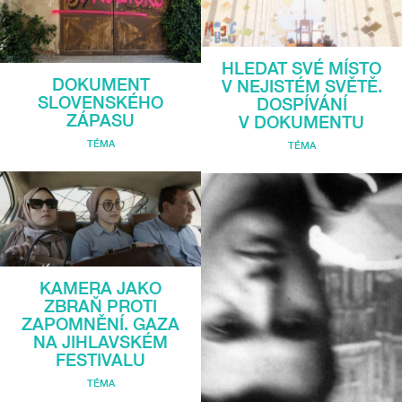
HLEDAT SVÉ MÍSTO
DOKUMENT
V NEJISTÉM SVĚTĚ.
SLOVENSKÉHO
DOSPÍVÁNÍ
ZÁPASU
V DOKUMENTU
TÉMA
TÉMA
KAMERA JAKO
ZBRAŇ PROTI
ZAPOMNĚNÍ. GAZA
NA JIHLAVSKÉM
FESTIVALU
TÉMA