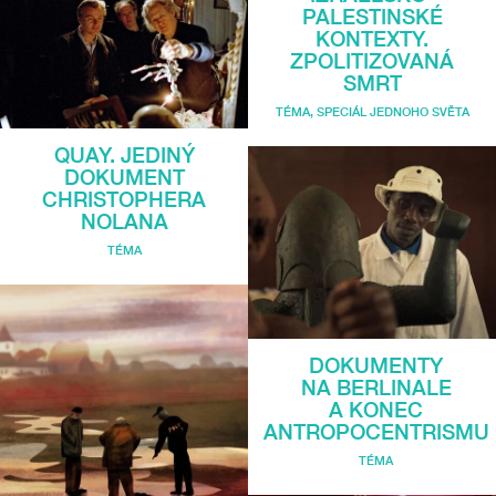
PALESTINSKÉ
KONTEXTY.
ZPOLITIZOVANÁ
SMRT
TÉMA
,
SPECIÁL JEDNOHO SVĚTA
QUAY. JEDINÝ
DOKUMENT
CHRISTOPHERA
NOLANA
TÉMA
DOKUMENTY
NA BERLINALE
A KONEC
ANTROPOCENTRISMU
TÉMA