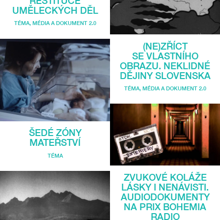
RESTITUCE
UMĚLECKÝCH DĚL
TÉMA
,
MÉDIA A DOKUMENT 2.0
(NE)ZŘÍCT
SE VLASTNÍHO
OBRAZU. NEKLIDNÉ
DĚJINY SLOVENSKA
TÉMA
,
MÉDIA A DOKUMENT 2.0
ŠEDÉ ZÓNY
MATEŘSTVÍ
TÉMA
ZVUKOVÉ KOLÁŽE
LÁSKY I NENÁVISTI.
AUDIODOKUMENTY
NA PRIX BOHEMIA
RADIO