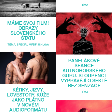
TÉMA
MÁME SVOJ FILM!
OBRAZY
SLOVENSKÉHO
ŠTÁTU
TÉMA
,
SPECIÁL MFDF JI.HLAVA
PANELÁKOVÉ
SEANCE
KUTNOHORSKÉHO
GURU. STOUPENCI
VYPRÁVĚJÍ O SEKTĚ
BEZ SENZACE
KÉRKY, JIZVY,
TÉMA
LOVESTORY. KŮŽE
JAKO PLÁTNO
V NOVÉM
AUDIOFORMÁTU