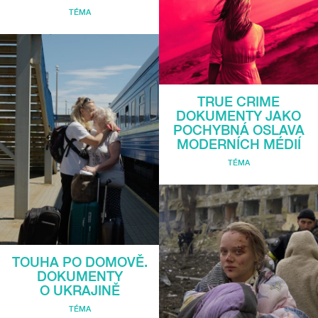
TÉMA
TRUE CRIME
DOKUMENTY JAKO
POCHYBNÁ OSLAVA
MODERNÍCH MÉDIÍ
TÉMA
TOUHA PO DOMOVĚ.
DOKUMENTY
O UKRAJINĚ
TÉMA