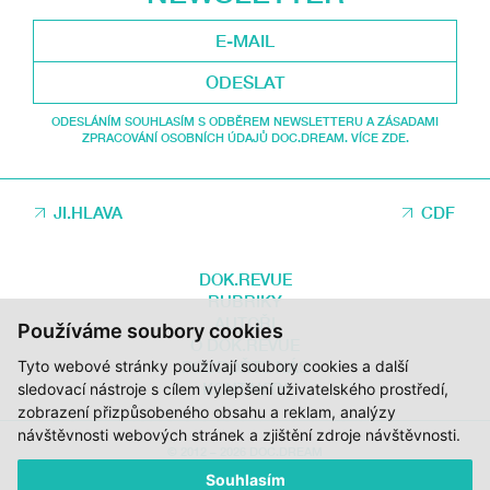
ODESLAT
ODESLÁNÍM SOUHLASÍM S ODBĚREM NEWSLETTERU A ZÁSADAMI
ZPRACOVÁNÍ OSOBNÍCH ÚDAJŮ DOC.DREAM. VÍCE ZDE.
JI.HLAVA
CDF
DOK.REVUE
RUBRIKY
AUTOŘI
Používáme soubory cookies
O DOK.REVUE
Tyto webové stránky používají soubory cookies a další
PODPOŘTE NÁS
KONTAKTY
sledovací nástroje s cílem vylepšení uživatelského prostředí,
zobrazení přizpůsobeného obsahu a reklam, analýzy
návštěvnosti webových stránek a zjištění zdroje návštěvnosti.
© 2012 – 2026 DOC.DREAM
Souhlasím
ZA PODPORY STÁTNÍHO FONDU KINEMATOGRAFIE, KRAJE VYSOČINA A