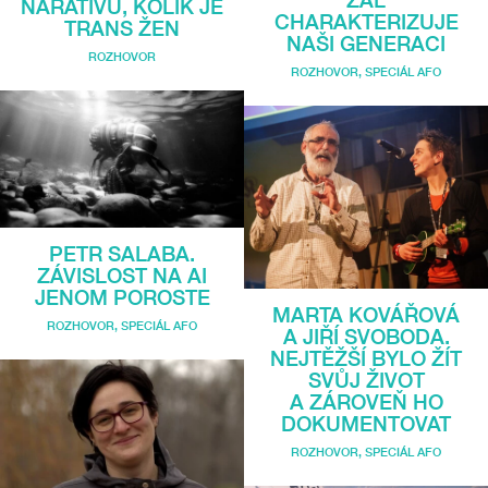
ŽAL
NARATIVŮ, KOLIK JE
CHARAKTERIZUJE
TRANS ŽEN
NAŠI GENERACI
ROZHOVOR
ROZHOVOR
,
SPECIÁL AFO
PETR SALABA.
ZÁVISLOST NA AI
JENOM POROSTE
MARTA KOVÁŘOVÁ
ROZHOVOR
,
SPECIÁL AFO
A JIŘÍ SVOBODA.
NEJTĚŽŠÍ BYLO ŽÍT
SVŮJ ŽIVOT
A ZÁROVEŇ HO
DOKUMENTOVAT
ROZHOVOR
,
SPECIÁL AFO