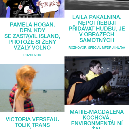
LAILA PAKALNINA.
NEPOTŘEBUJI
PAMELA HOGAN.
PŘIDÁVAT HUDBU, JE
DEN, KDY
V OBRAZECH
SE ZASTAVIL ISLAND,
SAMOTNÝCH
PROTOŽE SI ŽENY
VZALY VOLNO
ROZHOVOR
,
SPECIÁL MFDF JI.HLAVA
ROZHOVOR
MARIE-MAGDALENA
KOCHOVÁ.
VICTORIA VERSEAU.
ENVIRONMENTÁLNÍ
TOLIK TRANS