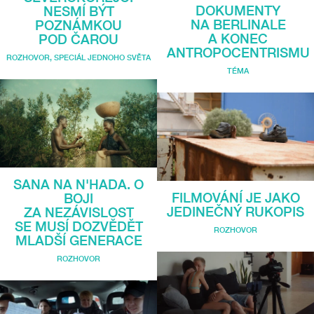
DOKUMENTY
NESMÍ BÝT
NA BERLINALE
POZNÁMKOU
A KONEC
POD ČAROU
ANTROPOCENTRISMU
ROZHOVOR
,
SPECIÁL JEDNOHO SVĚTA
TÉMA
SANA NA N'HADA. O
FILMOVÁNÍ JE JAKO
BOJI
JEDINEČNÝ RUKOPIS
ZA NEZÁVISLOST
SE MUSÍ DOZVĚDĚT
ROZHOVOR
MLADŠÍ GENERACE
ROZHOVOR