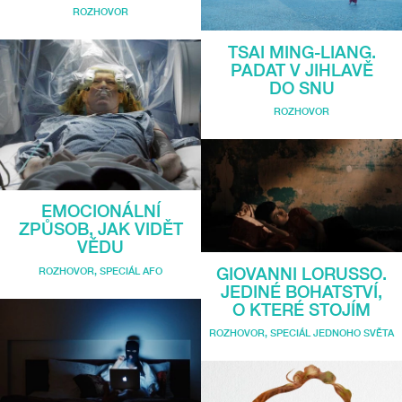
ROZHOVOR
TSAI MING-LIANG.
PADAT V JIHLAVĚ
DO SNU
ROZHOVOR
EMOCIONÁLNÍ
ZPŮSOB, JAK VIDĚT
VĚDU
GIOVANNI LORUSSO.
ROZHOVOR
,
SPECIÁL AFO
JEDINÉ BOHATSTVÍ,
O KTERÉ STOJÍM
ROZHOVOR
,
SPECIÁL JEDNOHO SVĚTA