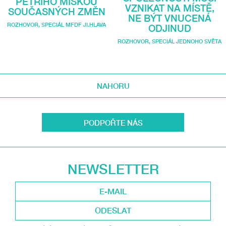
PETRIHO MISKOU
VZNIKAT NA MÍSTĚ,
SOUČASNÝCH ZMĚN
NE BÝT VNUCENÁ
ROZHOVOR
,
SPECIÁL MFDF JI.HLAVA
ODJINUD
ROZHOVOR
,
SPECIÁL JEDNOHO SVĚTA
NAHORU
PODPOŘTE NÁS
NEWSLETTER
ODESLAT