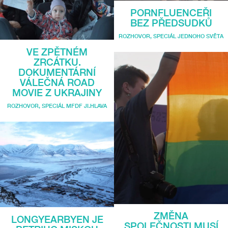
PORNFLUENCEŘI
BEZ PŘEDSUDKŮ
ROZHOVOR
,
SPECIÁL JEDNOHO SVĚTA
VE ZPĚTNÉM
ZRCÁTKU.
DOKUMENTÁRNÍ
VÁLEČNÁ ROAD
MOVIE Z UKRAJINY
ROZHOVOR
,
SPECIÁL MFDF JI.HLAVA
ZMĚNA
LONGYEARBYEN JE
SPOLEČNOSTI MUSÍ