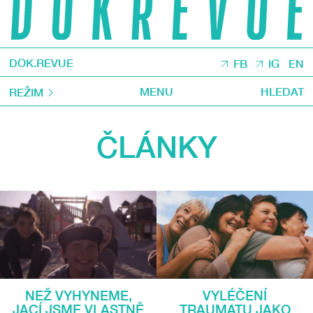
DOK.REVUE
FB
IG
EN
MENU
HLEDAT
REŽIM
ČLÁNKY
NEŽ VYHYNEME,
VYLÉČENÍ
JACÍ JSME VLASTNĚ
TRAUMATU JAKO