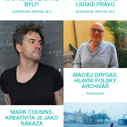
BYLI?
LIDSKÉ PRÁVO
ROZHOVOR
,
SPECIÁL AFO
ROZHOVOR
,
SPECIÁL AFO
MACIEJ DRYGAS.
HLAVNÍ POLSKÝ
ARCHIVÁŘ
ROZHOVOR
MARK COUSINS.
KREATIVITA JE JAKO
NÁKAZA