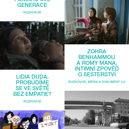
GENERACE
ROZHOVOR
ZOHRA
BENHAMMOU
A ROMY MANA.
INTIMNÍ ZPOVĚĎ
O SESTERSTVÍ
LIDIA DUDA.
PROBUDÍME
ROZHOVOR
,
MÉDIA A DOKUMENT 2.0
SE VE SVĚTĚ
BEZ EMPATIE?
ROZHOVOR