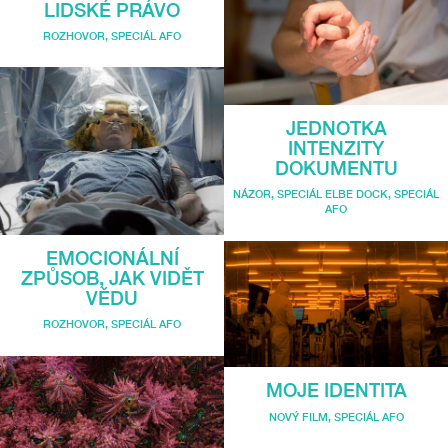
LIDSKÉ PRÁVO
ROZHOVOR
,
SPECIÁL AFO
JEDNOTKA
INTENZITY
DOKUMENTU
NÁZOR
,
SPECIÁL ELBE DOCK
,
SPECIÁL
AFO
EMOCIONÁLNÍ
ZPŮSOB, JAK VIDĚT
VĚDU
ROZHOVOR
,
SPECIÁL AFO
MOJE IDENTITA
NOVÝ FILM
,
SPECIÁL AFO