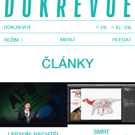
DOK.REVUE
FB
IG
EN
MENU
HLEDAT
REŽIM
ČLÁNKY
SMRT
LEESON: NECHTĚL