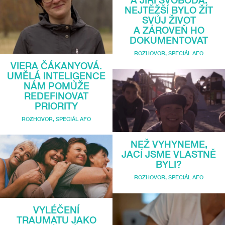
A JIŘÍ SVOBODA.
NEJTĚŽŠÍ BYLO ŽÍT
SVŮJ ŽIVOT
A ZÁROVEŇ HO
DOKUMENTOVAT
ROZHOVOR
,
SPECIÁL AFO
VIERA ČÁKANYOVÁ.
UMĚLÁ INTELIGENCE
NÁM POMŮŽE
REDEFINOVAT
PRIORITY
ROZHOVOR
,
SPECIÁL AFO
NEŽ VYHYNEME,
JACÍ JSME VLASTNĚ
BYLI?
ROZHOVOR
,
SPECIÁL AFO
VYLÉČENÍ
TRAUMATU JAKO