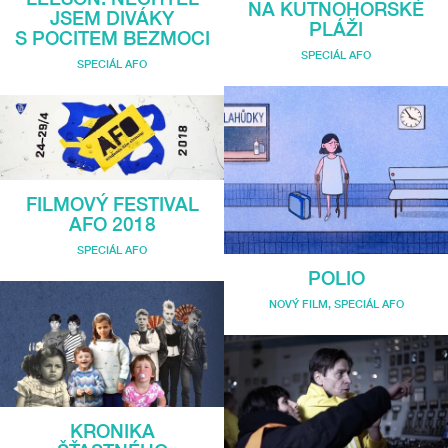
NA KUTNOHORSKÉ
JSEM DIVÁKY
PLÁŽI
S POCITEM BEZMOCI
SPECIÁL AFO
SPECIÁL AFO
FILMOVÝ FESTIVAL
AFO 2018
SPECIÁL AFO
POLIO
NOVÝ FILM
,
SPECIÁL AFO
KRONIKA