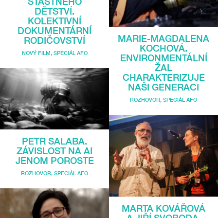
ŠŤASTNÉHO
DĚTSTVÍ.
KOLEKTIVNÍ
DOKUMENTÁRNÍ
MARIE-MAGDALENA
RODIČOVSTVÍ
KOCHOVÁ.
NOVÝ FILM
,
SPECIÁL AFO
ENVIRONMENTÁLNÍ
ŽAL
CHARAKTERIZUJE
NAŠI GENERACI
ROZHOVOR
,
SPECIÁL AFO
PETR SALABA.
ZÁVISLOST NA AI
JENOM POROSTE
ROZHOVOR
,
SPECIÁL AFO
MARTA KOVÁŘOVÁ