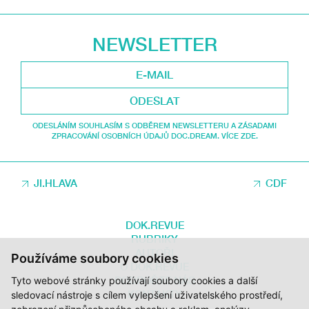
NEWSLETTER
ODESLAT
ODESLÁNÍM SOUHLASÍM S ODBĚREM NEWSLETTERU A ZÁSADAMI
ZPRACOVÁNÍ OSOBNÍCH ÚDAJŮ DOC.DREAM. VÍCE ZDE.
JI.HLAVA
CDF
DOK.REVUE
RUBRIKY
AUTOŘI
Používáme soubory cookies
O DOK.REVUE
PODPOŘTE NÁS
Tyto webové stránky používají soubory cookies a další
KONTAKTY
sledovací nástroje s cílem vylepšení uživatelského prostředí,