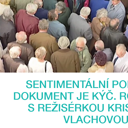
SENTIMENTÁLNÍ PO
DOKUMENT JE KÝČ. 
S REŽISÉRKOU KRI
VLACHOVO