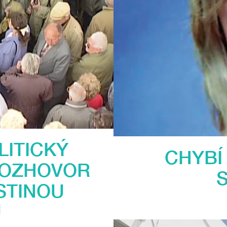
LITICKÝ
CHYBÍ
ROZHOVOR
STINOU
U