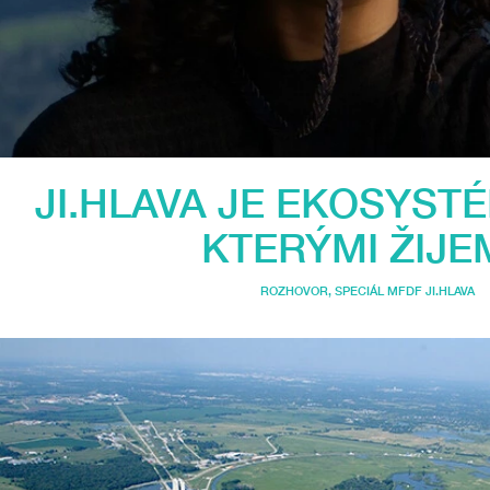
JI.HLAVA JE EKOSYST
KTERÝMI ŽIJE
ROZHOVOR
,
SPECIÁL MFDF JI.HLAVA