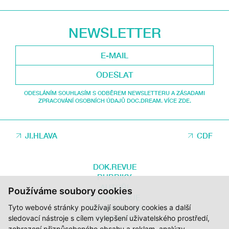
NEWSLETTER
ODESLAT
ODESLÁNÍM SOUHLASÍM S ODBĚREM NEWSLETTERU A ZÁSADAMI
ZPRACOVÁNÍ OSOBNÍCH ÚDAJŮ DOC.DREAM. VÍCE ZDE.
JI.HLAVA
CDF
DOK.REVUE
RUBRIKY
AUTOŘI
Používáme soubory cookies
O DOK.REVUE
Tyto webové stránky používají soubory cookies a další
PODPOŘTE NÁS
KONTAKTY
sledovací nástroje s cílem vylepšení uživatelského prostředí,
zobrazení přizpůsobeného obsahu a reklam, analýzy