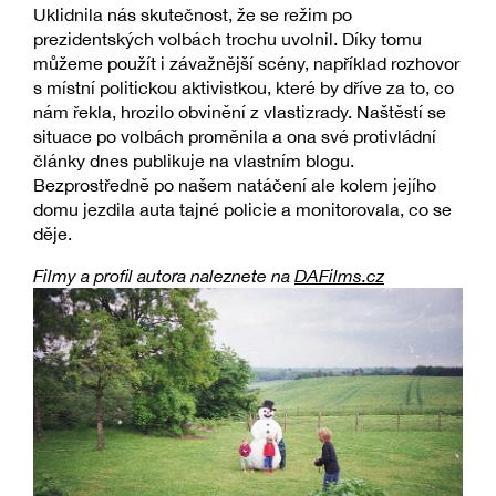
Uklidnila nás skutečnost, že se režim po
prezidentských volbách trochu uvolnil. Díky tomu
můžeme použít i závažnější scény, například rozhovor
s místní politickou aktivistkou, které by dříve za to, co
nám řekla, hrozilo obvinění z vlastizrady. Naštěstí se
situace po volbách proměnila a ona své protivládní
články dnes publikuje na vlastním blogu.
Bezprostředně po našem natáčení ale kolem jejího
domu jezdila auta tajné policie a monitorovala, co se
děje.
Filmy a profil autora naleznete na
DAFilms.cz