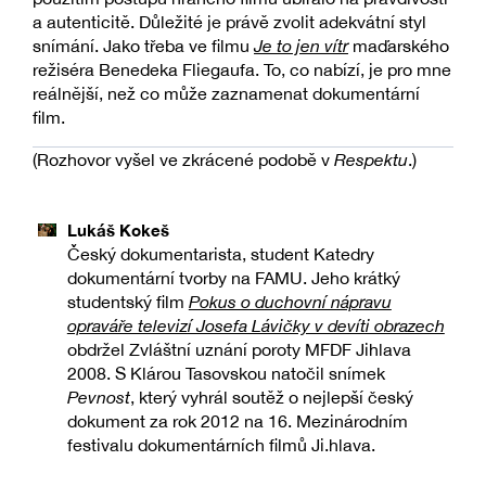
a autenticitě. Důležité je právě zvolit adekvátní styl
snímání. Jako třeba ve filmu
Je to jen vítr
maďarského
režiséra Benedeka Fliegaufa. To, co nabízí, je pro mne
reálnější, než co může zaznamenat dokumentární
film.
(Rozhovor vyšel ve zkrácené podobě v
Respektu
.)
Lukáš Kokeš
Český dokumentarista, student Katedry
dokumentární tvorby na FAMU. Jeho krátký
studentský film
Pokus o duchovní nápravu
opraváře televizí Josefa Lávičky v devíti obrazech
obdržel Zvláštní uznání poroty MFDF Jihlava
2008. S Klárou Tasovskou natočil snímek
Pevnost
, který vyhrál soutěž o nejlepší český
dokument za rok 2012 na 16. Mezinárodním
festivalu dokumentárních filmů Ji.hlava.