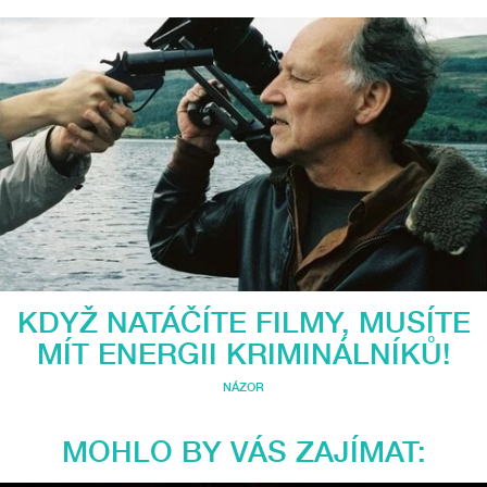
KDYŽ NATÁČÍTE FILMY, MUSÍTE
MÍT ENERGII KRIMINÁLNÍKŮ!
NÁZOR
MOHLO BY VÁS ZAJÍMAT: