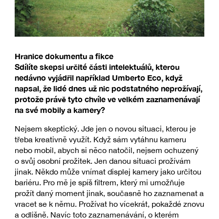
Hranice dokumentu a fikce
Sdílíte skepsi určité části intelektuálů, kterou
nedávno vyjádřil například Umberto Eco, když
napsal, že lidé dnes už nic podstatného neprožívají,
protože právě tyto chvíle ve velkém zaznamenávají
na své mobily a kamery?
Nejsem skeptický. Jde jen o novou situaci, kterou je
třeba kreativně využít. Když sám vytáhnu kameru
nebo mobil, abych si něco natočil, nejsem ochuzený
o svůj osobní prožitek. Jen danou situaci prožívám
jinak. Někdo může vnímat displej kamery jako určitou
bariéru. Pro mě je spíš filtrem, který mi umožňuje
prožít daný moment jinak, současně ho zaznamenat a
vracet se k němu. Prožívat ho vícekrát, pokaždé znovu
a odlišně. Navíc toto zaznamenávání, o kterém