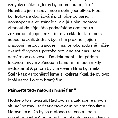
vždycky si říkám „to by byl dobrej hranej film“.
Například jsem strávil noc s celní jednotkou, která
kontrolovala dodržování prohibice po barech,
nonstopech a ve stáncích. Ale já s nimi nemohl
vtrhnout do nějakého podezřelého obchodu a
zaznamenat jejich razii třeba ve skladu. Tam mě s
sebou nevzali. Jednak bych tím prozradil jejich
pracovní metody, zároveň i majitel obchodu mě může
okamžitě vyhodit, protože bez jeho souhlasu tam
nemám co otravovat. Do dokumentu tím pádem
takovou – svým způsobem banální – situaci nikdy
nedostanu! A přitom by v takovém filmu být měla!
Stejně tak v Podněstří jsme si kolikrát říkali, že by bylo
lepší natočit o tom hraný film.
Plánujete tedy natočit i hraný film?
Hodně o tom uvažuji. Rád bych na základě reálných
situací postavil scénář celovečerního hraného filmu.
Nemyslím si, že by se metodou rekonstrukce a
použitím postupů hraného filmu ubíralo na pravdivosti