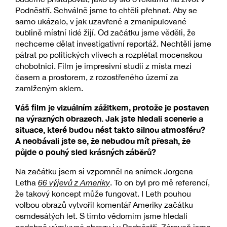
Podněstří. Schválně jsme to chtěli přehnat. Aby se
samo ukázalo, v jak uzavřené a zmanipulované
bublině místní lidé žijí. Od začátku jsme věděli, že
nechceme dělat investigativní reportáž. Nechtěli jsme
pátrat po politických vlivech a rozplétat mocenskou
chobotnici. Film je impresivní studií z místa mezi
časem a prostorem, z rozostřeného území za
zamlženým sklem.
Váš film je vizuálním zážitkem, protože je postaven
na výrazných obrazech. Jak jste hledali scenerie a
situace, které budou nést takto silnou atmosféru?
A neobávali jste se, že nebudou mít přesah, že
půjde o pouhý sled krásných záběrů?
Na začátku jsem si vzpomněl na snímek Jorgena
Letha
66 výjevů z Ameriky
. To on byl pro mě referencí,
že takový koncept může fungovat. I Leth pouhou
volbou obrazů vytvořil komentář Ameriky začátku
osmdesátých let. S tímto vědomím jsme hledali