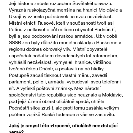
Její historie začala rozpadem Sovětského svazu.
Výrazná ruskojazyčná menšina na hranici Moldávie a
Ukrajiny vznesla požadavek na svou nezávislost.
Místní etničtí Rusové, kteří v současnosti tvoří asi
třetinu z celkového půl milionu obyvatel Podněstří,
byli a jsou podporováni ruskou armádou. Už v době
SSSR zde byly důležité muniční sklady a Rusko má v
regionu dodnes obrovský vliv. Místní obyvatelé
uspořádali počátkem devadesátých let referendum,
vyhlásili nezávislost, vymysleli hranice, většinou
tvořené řekou Dněstr, a postavili na ně hlídky.
Postupně začali tisknout vlastní měnu, zavedli
parlament, policii, armádu, vybudovali svou telefonní
síť. A vytiskli poštovní známky. Mezinárodní
společenství tuto republiku sice neuznalo a Moldávie,
pod jejíž území oblast oficiálně spadá, chtěla
Podněstří silou zrušit, ale proti tomu zasáhla velkým
počtem vojáků Ruská federace a vše se zastavilo.
Jaký je smysl této ztracené, oficiálně neexistující
země?