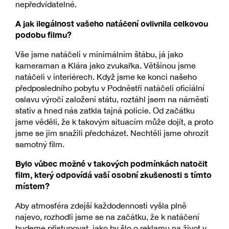
nepředvídatelné.
A jak ilegálnost vašeho natáčení ovlivnila celkovou
podobu filmu?
Vše jsme natáčeli v minimálním štábu, já jako
kameraman a Klára jako zvukařka. Většinou jsme
natáčeli v interiérech. Když jsme ke konci našeho
předposledního pobytu v Podněstří natáčeli oficiální
oslavu výročí založení státu, roztáhl jsem na náměstí
stativ a hned nás zatkla tajná policie. Od začátku
jsme věděli, že k takovým situacím může dojít, a proto
jsme se jim snažili předcházet. Nechtěli jsme ohrozit
samotný film.
Bylo vůbec možné v takových podmínkách natočit
film, který odpovídá vaší osobní zkušenosti s tímto
místem?
Aby atmosféra zdejší každodennosti vyšla plně
najevo, rozhodli jsme se na začátku, že k natáčení
budeme přistupovat, jako by šlo o reklamu na život v