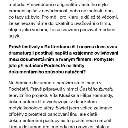
metodu. Přesvědčení o originalitě vlastního stylu
pramení spíše z nevědomosti nebo neznalosti toho,
co tady už bylo. Pro mě i pro Kláru je důležité vědomí,
že se neuzavíráme do lokálního uvažování o filmu,
stejně jako vědomí, že se snažíme používat moderní
jazyk.
Právě festivaly v Rotterdamu či Locarnu dnes svou
dramaturgií postihují napětí a vzájemné ovlivňování
mezi dokumentárním a hraným filmem. Pomyslel
jste při natáčení Podněstří na limity
dokumentárního způsobu natáčení?
Na hranice dokumentu narážím stále, nejen v
Podněstří. Právě připravuji v rámci
Českého žurnálu
,
televizního projektu Víta Klusáka a Filipa Remundy,
dokumentární film vycházející z dění kolem
metylalkoholové aféry. Slyšel jsem velice zajímavé
příběhy z prostředí pančování lihu, ale čistě
dokumentárními postupy se to prostě nedá natočit.
Limity dokumentární metody mě provázejí stále a