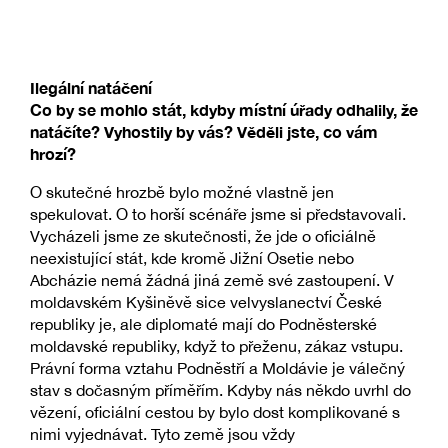
Ilegální natáčení
Co by se mohlo stát, kdyby místní úřady odhalily, že
natáčíte? Vyhostily by vás? Věděli jste, co vám
hrozí?
O skutečné hrozbě bylo možné vlastně jen
spekulovat. O to horší scénáře jsme si představovali.
Vycházeli jsme ze skutečnosti, že jde o oficiálně
neexistující stát, kde kromě Jižní Osetie nebo
Abcházie nemá žádná jiná země své zastoupení. V
moldavském Kyšiněvě sice velvyslanectví České
republiky je, ale diplomaté mají do Podněsterské
moldavské republiky, když to přeženu, zákaz vstupu.
Právní forma vztahu Podněstří a Moldávie je válečný
stav s dočasným příměřím. Kdyby nás někdo uvrhl do
vězení, oficiální cestou by bylo dost komplikované s
nimi vyjednávat. Tyto země jsou vždy