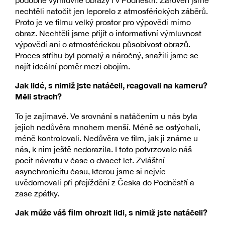
podobně výmluvné obrazy i v Podněstří. Zároveň jsme
nechtěli natočit jen leporelo z atmosférických záběrů.
Proto je ve filmu velký prostor pro výpovědi mimo
obraz. Nechtěli jsme přijít o informativní výmluvnost
výpovědí ani o atmosférickou působivost obrazů.
Proces střihu byl pomalý a náročný, snažili jsme se
najít ideální poměr mezi obojím.
Jak lidé, s nimiž jste natáčeli, reagovali na kameru?
Měli strach?
To je zajímavé. Ve srovnání s natáčením u nás byla
jejich nedůvěra mnohem menší. Méně se ostýchali,
méně kontrolovali. Nedůvěra ve film, jak ji známe u
nás, k nim ještě nedorazila. I toto potvrzovalo náš
pocit návratu v čase o dvacet let. Zvláštní
asynchronicitu času, kterou jsme si nejvíc
uvědomovali při přejíždění z Česka do Podněstří a
zase zpátky.
Jak může váš film ohrozit lidi, s nimiž jste natáčeli?