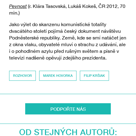
Pevnost
(r. Klára Tasovská, Lukáš Kokeš, ČR 2012, 70
min.)
Jako výlet do skanzenu komunistické totality
dvacátého století pojímá český dokument návštěvu
Podněsterské republiky. Země, kde se smí natáčet jen
z okna vlaku, obyvatelé mluví o strachu z udávání, ale
i o pohodlném azylu před rušným světem a písně v
televizi nadšeně opěvují zdejšího prezidenta.
ROZHOVOR
MAREK HOVORKA
FILIP KRŠIAK
PODPOŘTE NÁS
OD STEJNÝCH AUTORŮ: