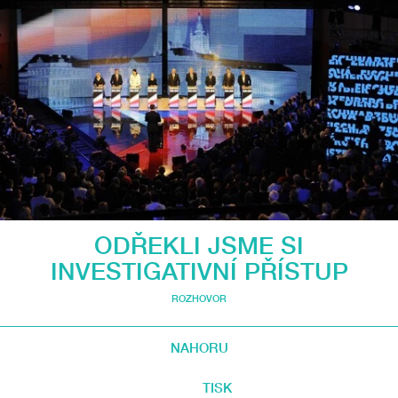
ODŘEKLI JSME SI
INVESTIGATIVNÍ PŘÍSTUP
ROZHOVOR
NAHORU
TISK