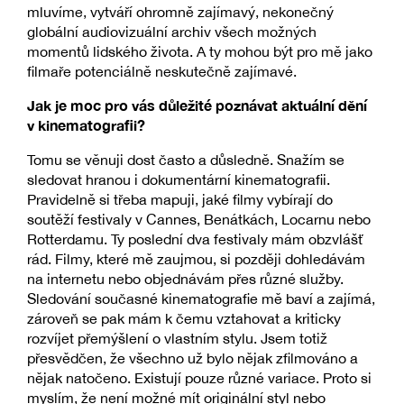
mluvíme, vytváří ohromně zajímavý, nekonečný
globální audiovizuální archiv všech možných
momentů lidského života. A ty mohou být pro mě jako
filmaře potenciálně neskutečně zajímavé.
Jak je moc pro vás důležité poznávat aktuální dění
v kinematografii?
Tomu se věnuji dost často a důsledně. Snažím se
sledovat hranou i dokumentární kinematografii.
Pravidelně si třeba mapuji, jaké filmy vybírají do
soutěží festivaly v Cannes, Benátkách, Locarnu nebo
Rotterdamu. Ty poslední dva festivaly mám obzvlášť
rád. Filmy, které mě zaujmou, si později dohledávám
na internetu nebo objednávám přes různé služby.
Sledování současné kinematografie mě baví a zajímá,
zároveň se pak mám k čemu vztahovat a kriticky
rozvíjet přemýšlení o vlastním stylu. Jsem totiž
přesvědčen, že všechno už bylo nějak zfilmováno a
nějak natočeno. Existují pouze různé variace. Proto si
myslím, že není možné mít originální styl nebo