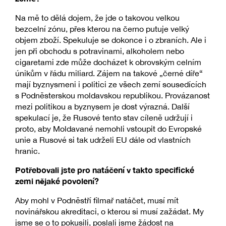
Na mě to dělá dojem, že jde o takovou velkou
bezcelní zónu, přes kterou na černo putuje velký
objem zboží. Spekuluje se dokonce i o zbraních. Ale i
jen při obchodu s potravinami, alkoholem nebo
cigaretami zde může docházet k obrovským celním
únikům v řádu miliard. Zájem na takové „černé díře“
mají byznysmeni i politici ze všech zemí sousedících
s Podněsterskou moldavskou republikou. Provázanost
mezi politikou a byznysem je dost výrazná. Další
spekulací je, že Rusové tento stav cíleně udržují i
proto, aby Moldavané nemohli vstoupit do Evropské
unie a Rusové si tak udrželi EU dále od vlastních
hranic.
Potřebovali jste pro natáčení v takto specifické
zemi nějaké povolení?
Aby mohl v Podněstří filmař natáčet, musí mít
novinářskou akreditaci, o kterou si musí zažádat. My
jsme se o to pokusili, poslali jsme žádost na