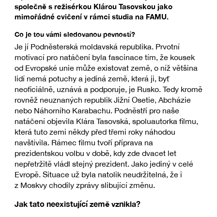
společně s režisérkou Klárou Tasovskou jako
mimořádné cvičení v rámci studia na FAMU.
Co je tou vámi sledovanou pevností?
Je jí Podněsterská moldavská republika. Prvotní
motivací pro natáčení byla fascinace tím, že kousek
od Evropské unie může existovat země, o níž většina
lidí nemá potuchy a jediná země, která ji, byť
neoficiálně, uznává a podporuje, je Rusko. Tedy kromě
rovněž neuznaných republik Jižní Osetie, Abcházie
nebo Náhorního Karabachu. Podněstří pro naše
natáčení objevila Klára Tasovská, spoluautorka filmu,
která tuto zemi někdy před třemi roky náhodou
navštívila. Rámec filmu tvoří příprava na
prezidentskou volbu v době, kdy zde dvacet let
nepřetržitě vládl stejný prezident. Jako jediný v celé
Evropě. Situace už byla natolik neudržitelná, že i
z Moskvy chodily zprávy slibující změnu.
Jak tato neexistující země vznikla?