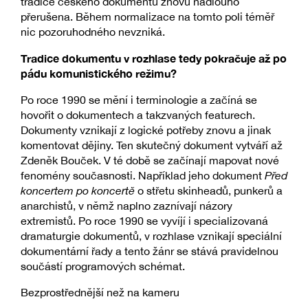
tradice českého dokumentu znovu nadlouho
přerušena. Během normalizace na tomto poli téměř
nic pozoruhodného nevzniká.
Tradice dokumentu v rozhlase tedy pokračuje až po
pádu komunistického režimu?
Po roce 1990 se mění i terminologie a začíná se
hovořit o dokumentech a takzvaných featurech.
Dokumenty vznikají z logické potřeby znovu a jinak
komentovat dějiny. Ten skutečný dokument vytváří až
Zdeněk Bouček. V té době se začínají mapovat nové
fenomény současnosti. Například jeho dokument
Před
koncertem po koncertě
o střetu skinheadů, punkerů a
anarchistů, v němž naplno zaznívají názory
extremistů. Po roce 1990 se vyvíjí i specializovaná
dramaturgie dokumentů, v rozhlase vznikají speciální
dokumentární řady a tento žánr se stává pravidelnou
součástí programových schémat.
Bezprostřednější než na kameru