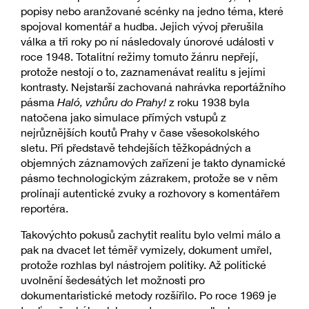
popisy nebo aranžované scénky na jedno téma, které
spojoval komentář a hudba. Jejich vývoj přerušila
válka a tři roky po ní následovaly únorové události v
roce 1948. Totalitní režimy tomuto žánru nepřejí,
protože nestojí o to, zaznamenávat realitu s jejími
kontrasty. Nejstarší zachovaná nahrávka reportážního
pásma
Haló, vzhůru do Prahy!
z roku 1938 byla
natočena jako simulace přímých vstupů z
nejrůznějších koutů Prahy v čase všesokolského
sletu. Při představě tehdejších těžkopádných a
objemných záznamových zařízení je takto dynamické
pásmo technologickým zázrakem, protože se v něm
prolínají autentické zvuky a rozhovory s komentářem
reportéra.
Takovýchto pokusů zachytit realitu bylo velmi málo a
pak na dvacet let téměř vymizely, dokument umřel,
protože rozhlas byl nástrojem politiky. Až politické
uvolnění šedesátých let možnosti pro
dokumentaristické metody rozšířilo. Po roce 1969 je