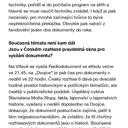
techniky, pořídit si do počítače program na střih a
hlavně se musí naučit techniku zvládat. I když je pak
nezávislý, pro mnohé začínající tvůrce to bývá
nepřekročitelná překážka. Obvykle pak natočí z
fandovství jeden dva dokumenty do roka.
Současná témata není kam dát
Jsou v Českém rozhlase pravidelná okna pro
vysílání dokumentu?
Na Vltavě se vysílá Radiodokument ve středu večer
ve 21.45, na „Dvojce“ je pak čas pro dokumenty v
neděli ve 22 hodin. Český rozhlas 6 dává po dvacáté
hodině prostor historickým a politickým tématům, ale
častěji v publicistické podobě. Úspěšný cyklus
Stanislava Motla
Stopy, fakta, tajemství
o tajemstvích
historie, vysílaný v neděli dopoledne na Dvojce,
dokazuje, že dokument posluchače zajímá, patří k
těm nejposlouchanějším. Je zvláštní, že tři čtvrtiny
rozhlasových dokumentů jsou o historii. Současná