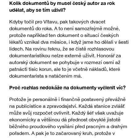
Kolik dokumentů by musel český autor za rok
udělat, aby se tím uživil?
Kdyby točil pro Vltavu, pak takových dvacet
dokumentů do roka. A to není samozřejmě možné,
protože například ten dokument o situaci českých
lékařů vznikal dva měsíce, i když jsme ho dělali v šesti
lidech. Na rovinu řeknu, že se čistě rozhlasovou
dokumentaristikou nelze externě uživit. Honorář za
autorský dokument se pohybuje v rozmezí osmi až
patnácti tisíc korun, ale to je včetně nákladů, které
dokumentarista s natáčením má.
Proč rozhlas nedokáže na dokumenty vyčlenit víc?
Protože je personálně i finančně postavený převážně
na publicistice a zpravodajství. Každá stanice zvlášť
může svůj rozpočet ovlivnit. Každý šéf však uvažuje
ekonomicky a většinou dá přednost obvyklé jistotě
běžného proudového vysílání před pracným a drahým
pořadem. A pak je to začarovaný kruh, protože v