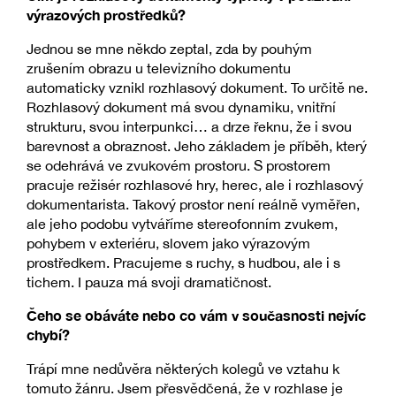
výrazových prostředků?
Jednou se mne někdo zeptal, zda by pouhým
zrušením obrazu u televizního dokumentu
automaticky vznikl rozhlasový dokument. To určitě ne.
Rozhlasový dokument má svou dynamiku, vnitřní
strukturu, svou interpunkci… a drze řeknu, že i svou
barevnost a obraznost. Jeho základem je příběh, který
se odehrává ve zvukovém prostoru. S prostorem
pracuje režisér rozhlasové hry, herec, ale i rozhlasový
dokumentarista. Takový prostor není reálně vyměřen,
ale jeho podobu vytváříme stereofonním zvukem,
pohybem v exteriéru, slovem jako výrazovým
prostředkem. Pracujeme s ruchy, s hudbou, ale i s
tichem. I pauza má svoji dramatičnost.
Čeho se obáváte nebo co vám v současnosti nejvíc
chybí?
Trápí mne nedůvěra některých kolegů ve vztahu k
tomuto žánru. Jsem přesvědčená, že v rozhlase je