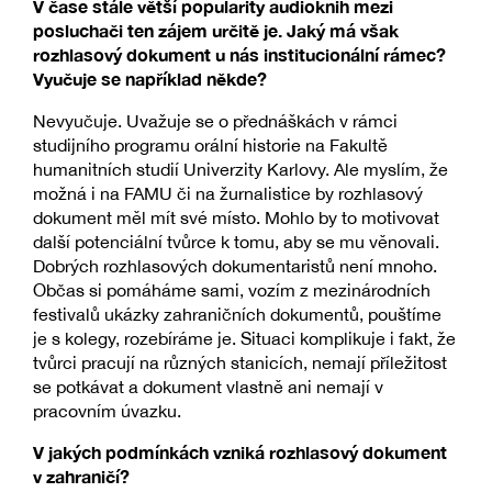
V čase stále větší popularity audioknih mezi
posluchači ten zájem určitě je. Jaký má však
rozhlasový dokument u nás institucionální rámec?
Vyučuje se například někde?
Nevyučuje. Uvažuje se o přednáškách v rámci
studijního programu orální historie na Fakultě
humanitních studií Univerzity Karlovy. Ale myslím, že
možná i na FAMU či na žurnalistice by rozhlasový
dokument měl mít své místo. Mohlo by to motivovat
další potenciální tvůrce k tomu, aby se mu věnovali.
Dobrých rozhlasových dokumentaristů není mnoho.
Občas si pomáháme sami, vozím z mezinárodních
festivalů ukázky zahraničních dokumentů, pouštíme
je s kolegy, rozebíráme je. Situaci komplikuje i fakt, že
tvůrci pracují na různých stanicích, nemají příležitost
se potkávat a dokument vlastně ani nemají v
pracovním úvazku.
V jakých podmínkách vzniká rozhlasový dokument
v zahraničí?