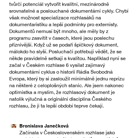
tvůrčí potenciál vytvořit kvalitní, mezinárodně
srovnatelné a poslouchané dokumentární cykly. Chybí
však možnost specializace rozhlasáků na
dokumentaristiku a lepší podmínky pro externisty.
Dokumentů nemusí být mnoho, ale měly by z
programu zasvítit v časech, které jsou poslechu
příznivější. Když už se podaří špičkový dokument,
málokdo ho slyší. Posluchači potřebují vědět, že se
někde pravidelně setkají s kvalitou. Například nyní se
začal v Českém rozhlase 6 vysílat zajímavý
dokumentární cyklus o historii Rádia Svobodná
Evropa, který by si zasloužil minimálně jednu reprízu
na některé z celoplošných stanic. Ale jsem nakonec
optimistka a myslím, že rozhlasový dokument je
natolik výlučná a originální disciplína Českého
rozhlasu, že ji ta lepší období teprve čekají.
Bronislava Janečková
Začínala v Československém rozhlase jako