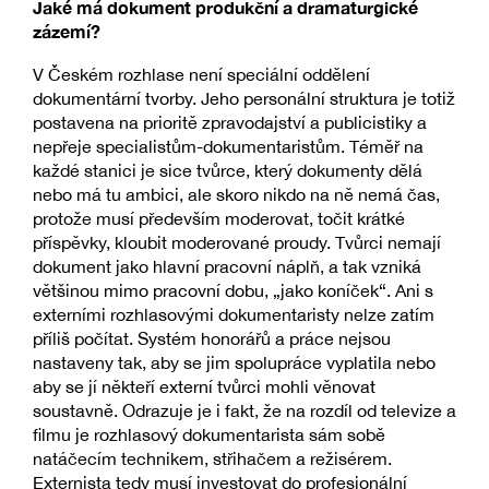
Jaké má dokument produkční a dramaturgické
zázemí?
V Českém rozhlase není speciální oddělení
dokumentární tvorby. Jeho personální struktura je totiž
postavena na prioritě zpravodajství a publicistiky a
nepřeje specialistům-dokumentaristům. Téměř na
každé stanici je sice tvůrce, který dokumenty dělá
nebo má tu ambici, ale skoro nikdo na ně nemá čas,
protože musí především moderovat, točit krátké
příspěvky, kloubit moderované proudy. Tvůrci nemají
dokument jako hlavní pracovní náplň, a tak vzniká
většinou mimo pracovní dobu, „jako koníček“. Ani s
externími rozhlasovými dokumentaristy nelze zatím
příliš počítat. Systém honorářů a práce nejsou
nastaveny tak, aby se jim spolupráce vyplatila nebo
aby se jí někteří externí tvůrci mohli věnovat
soustavně. Odrazuje je i fakt, že na rozdíl od televize a
filmu je rozhlasový dokumentarista sám sobě
natáčecím technikem, střihačem a režisérem.
Externista tedy musí investovat do profesionální