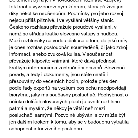
tak trochu vyvzdorovaným žánrem, který přežívá jen
díky několika nadšencům. Podmínky pro jeho rozvoj
nejsou příliš příznivé. I ve vysílání většiny stanic
Českého rozhlasu převažuje proudové vysílání, v
němž se střídají krátké slovesné vstupy s hudbou.
Mezi rozhlasáky se vedou diskuse o tom, do jaké míry
je dnes rozhlas poslouchán soustředěně, či jako zdroj
informací, anebo zvuková kulisa. V současnosti
převažuje klipovité vnímání, které dává přednost
krátkým informacím a zestručnění obsahů. Slovesné
pořady, a tedy i dokumenty, jsou stále častěji
přesouvány do večerních hodin, protože přes den
podle řady expertů na výzkum poslechu neodpovídají
biorytmu, jaký má současný posluchač. Pochybnost o
účinku delších slovesných ploch je uvnitř rozhlasu
patrná a myslím, že někdy je větší než mezi
posluchači samými. Pozvolné ubývání slov může být
jen dalším krokem k tomu, aby se v budoucnu vytratila
schopnost intenzivního poslechu.