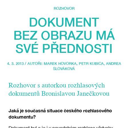
ROZHOVOR
DOKUMENT
BEZ OBRAZU MÁ
SVÉ PŘEDNOSTI
4. 3. 2013 / AUTOŘI:
MAREK HOVORKA
,
PETR KUBICA
,
ANDREA
SLOVÁKOVÁ
Rozhovor s autorkou rozhlasových
dokumentů Bronislavou Janečkovou
Jaká je současná situace českého rozhlasového
dokumentu?
Dokument byl a je i v novodobém rozhlase vždycky