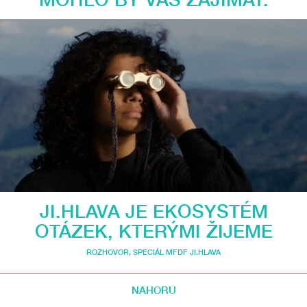
JI.HLAVA JE EKOSYSTÉM
OTÁZEK, KTERÝMI ŽIJEME
ROZHOVOR
,
SPECIÁL MFDF JI.HLAVA
NAHORU