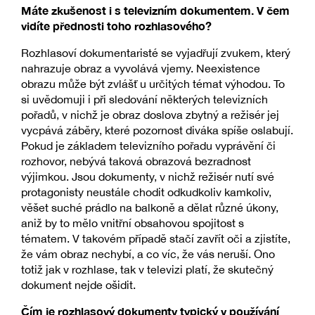
Máte zkušenost i s televizním dokumentem. V čem
vidíte přednosti toho rozhlasového?
Rozhlasoví dokumentaristé se vyjadřují zvukem, který
nahrazuje obraz a vyvolává vjemy. Neexistence
obrazu může být zvlášť u určitých témat výhodou. To
si uvědomuji i při sledování některých televizních
pořadů, v nichž je obraz doslova zbytný a režisér jej
vycpává záběry, které pozornost diváka spíše oslabují.
Pokud je základem televizního pořadu vyprávění či
rozhovor, nebývá taková obrazová bezradnost
výjimkou. Jsou dokumenty, v nichž režisér nutí své
protagonisty neustále chodit odkudkoliv kamkoliv,
věšet suché prádlo na balkoně a dělat různé úkony,
aniž by to mělo vnitřní obsahovou spojitost s
tématem. V takovém případě stačí zavřít oči a zjistíte,
že vám obraz nechybí, a co víc, že vás neruší. Ono
totiž jak v rozhlase, tak v televizi platí, že skutečný
dokument nejde ošidit.
Čím je rozhlasový dokumenty typický v používání