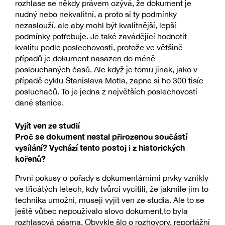
rozhlase se někdy právem ozývá, že dokument je
nudný nebo nekvalitní, a proto si ty podmínky
nezaslouží, ale aby mohl být kvalitnější, lepší
podmínky potřebuje. Je také zavádějící hodnotit
kvalitu podle poslechovosti, protože ve většině
případů je dokument nasazen do méně
poslouchaných časů. Ale když je tomu jinak, jako v
případě cyklu Stanislava Motla, zapne si ho 300 tisíc
posluchačů. To je jedna z největších poslechovostí
dané stanice.
Vyjít ven ze studií
Proč se dokument nestal přirozenou součástí
vysílání? Vychází tento postoj i z historických
kořenů?
První pokusy o pořady s dokumentárními prvky vznikly
ve třicátých letech, kdy tvůrci vycítili, že jakmile jim to
technika umožní, musejí vyjít ven ze studia. Ale to se
ještě vůbec nepoužívalo slovo dokument,to byla
rozhlasová pásma. Obvykle šlo o rozhovory, reportážní