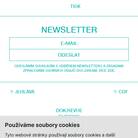
TISK
NEWSLETTER
ODESLAT
ODESLÁNÍM SOUHLASÍM S ODBĚREM NEWSLETTERU A ZÁSADAMI
ZPRACOVÁNÍ OSOBNÍCH ÚDAJŮ DOC.DREAM. VÍCE ZDE.
JI.HLAVA
CDF
DOK.REVUE
RUBRIKY
AUTOŘI
Používáme soubory cookies
O DOK.REVUE
Tyto webové stránky používají soubory cookies a další
PODPOŘTE NÁS