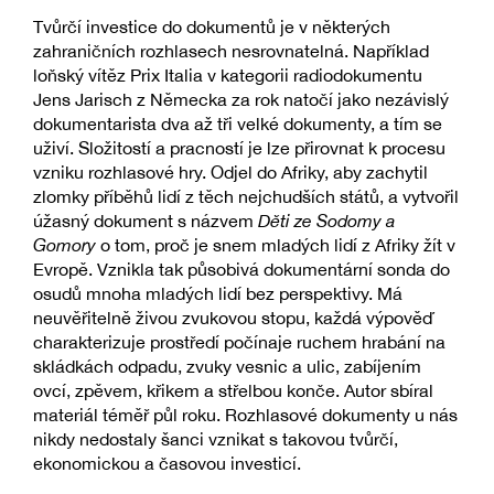
Tvůrčí investice do dokumentů je v některých
zahraničních rozhlasech nesrovnatelná. Například
loňský vítěz Prix Italia v kategorii radiodokumentu
Jens Jarisch z Německa za rok natočí jako nezávislý
dokumentarista dva až tři velké dokumenty, a tím se
uživí. Složitostí a pracností je lze přirovnat k procesu
vzniku rozhlasové hry. Odjel do Afriky, aby zachytil
zlomky příběhů lidí z těch nejchudších států, a vytvořil
úžasný dokument s názvem
Děti ze Sodomy a
Gomory
o tom, proč je snem mladých lidí z Afriky žít v
Evropě. Vznikla tak působivá dokumentární sonda do
osudů mnoha mladých lidí bez perspektivy. Má
neuvěřitelně živou zvukovou stopu, každá výpověď
charakterizuje prostředí počínaje ruchem hrabání na
skládkách odpadu, zvuky vesnic a ulic, zabíjením
ovcí, zpěvem, křikem a střelbou konče. Autor sbíral
materiál téměř půl roku. Rozhlasové dokumenty u nás
nikdy nedostaly šanci vznikat s takovou tvůrčí,
ekonomickou a časovou investicí.