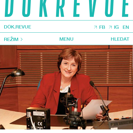
DOK.REVUE
FB
IG
EN
MENU
HLEDAT
REŽIM