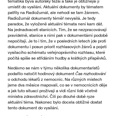
tematika bývá autorsky těžší a také je obtížnější ji
umístit do vysílání. Aktuální dokumenty by tématem
patřily na Radiožurnál, ale nehodí se tam žánrem.
Radiožurnál dokumenty téměř nevysílá. Je tedy
paradox, že vyloženě aktuální témata není kam dát.
Na jednadvaceti stanicích. Tím, že se nezpracovávají
pravidelně, stanice s nimi pak v dokumentární podobě
nepočítají. Je to i tím, že v posledních letech jde proti
dokumentu i posun priorit rozhlasových žánrů a pojetí
vysílacího schématu veřejnoprávního rozhlasu, které
počítá spíše se střídáním hudby a krátkých příspěvků.
Nedávno se nám v týmu několika dokumentaristů
podařilo natočit hodinový dokument
Čas rozhodování
o odchodu lékařů z nemocnic. Na různých místech
jsme dva měsíce mapovali, co se v nemocnicích děje
a jak tuto situaci prožívají a vidí různí lidé včetně
ministra zdravotnictví. Čili po dlouhé době ryze
aktuální téma. Nakonec bylo docela obtížné dostat
tento dokument do vysílání.