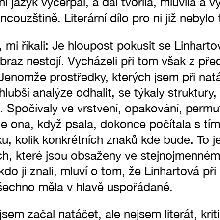
i jazyk vyčerpal, a dál tvořila, mluvila a v
couzštině. Literární dílo pro ni již nebylo 
, mi říkali: Je hloupost pokusit se Linharto
raz nestojí. Vycházeli při tom však z před
Jenomže prostředky, kterých jsem při natáč
 hlubší analýze odhalit, se týkaly struktury,
. Spočívaly ve vrstvení, opakování, permut
e ona, když psala, dokonce počítala s tím
u, kolik konkrétních znaků kde bude. To je
ech, které jsou obsaženy ve stejnojmenném
kdo ji znali, mluví o tom, že Linhartová při
šechno měla v hlavě uspořádané.
jsem začal natáčet, ale nejsem literát, krit