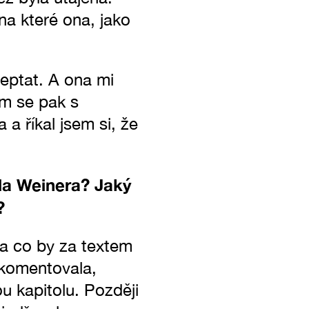
na které ona, jako
eptat. A ona mi
em se pak s
a říkal jsem si, že
la Weinera? Jaký
?
 a co by za textem
ekomentovala,
u kapitolu. Později