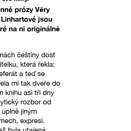
enné prózy Věry
k Linhartové jsou
ré na ni originálně
inách češtiny dost
telku, která řekla:
eferát a teď se
řela mi tak dveře do
 knihu asi tři dny
lytický rozbor od
e úplně jiným
mech, expresi.
ež byla utajená.