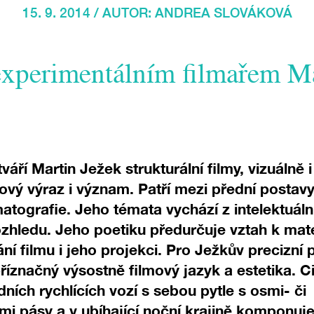
15. 9. 2014 / AUTOR:
ANDREA SLOVÁKOVÁ
experimentálním filmařem M
tváří Martin Ježek strukturální filmy, vizuálně
lmový výraz i význam. Patří mezi přední postav
atografie. Jeho témata vychází z intelektuáln
ozhledu. Jeho poetiku předurčuje vztah k mat
ní filmu i jeho projekci. Pro Ježkův precizní 
říznačný výsostně filmový jazyk a estetika. C
ních rychlících vozí s sebou pytle s osmi- či
mi pásy a v ubíhající noční krajině komponuje 