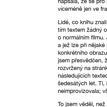
napsala, že se pro n
víceméně jen ve fran
Lidé, co knihu znali
tím textem žádný ob
o normálním filmu. 
a jež lze při nějaké
konkrétního obrazu
jsem přesvědčen, ž
rozvržený na stránk
následujících text
šedesátých let. Ti, 
neimprovizovala; v
To jsem věděl, než 