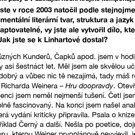
ste v roce 2003 natočil podle stejnojm
mentální literární tvar, struktura a jazy
ovatelné, vy jste ale vytvořil dílo, kte
Jak jste se k Linhartové dostal?
 různých Kunderů, Čapků apod. jsem v hod
y asi šestnáct let. Měl jsem ale skvělou uči
 dobrý a vůbec nic tě nezajímá, tady máš r
Hru doopravdy
 Richarda Weinera –
. Otev
tenci jsem neměl nejmenší tušení. Četl jsem
plně fascinovaný. Na konci jsem našel ana
rá vydání kriticky připravila. Psala o kniz
klad Černý a další. Nešla po poetice, doj
turu, kterou Weiner prvoplánově nevyjevil, j