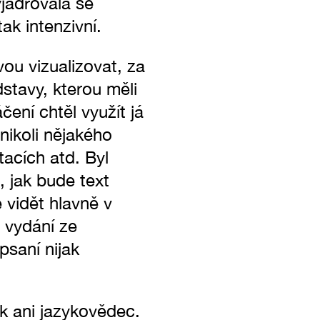
yjadřovala se
tak intenzivní.
vou vizualizovat, za
stavy, kterou měli
ení chtěl využít já
 nikoli nějakého
acích atd. Byl
, jak bude text
 vidět hlavně v
 vydání ze
 psaní nijak
ik ani jazykovědec.