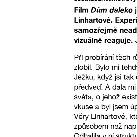
Film
Dům daleko
j
Linhartové. Experi
samozřejmě neadapt
vizuálně reaguje. 
Při probírání těch
zlobil. Bylo mi tehd
Ježku, když jsi tak
předveď. A dala mi
světa, o jehož exis
vkuse a byl jsem ú
Věry Linhartové, kte
způsobem než napří
Odhalila v ní struk