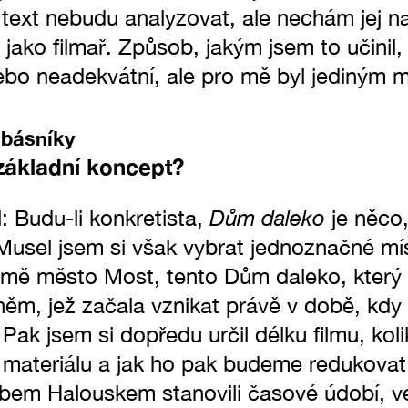
jí text nebudu analyzovat, ale nechám jej 
 jako filmař. Způsob, jakým jsem to učini
ebo neadekvátní, ale pro mě byl jediným
i básníky
 základní koncept?
Dům daleko
l: Budu-li konkretista,
je něco,
Musel jsem si však vybrat jednoznačné mí
mě město Most, tento Dům daleko, který 
něm, jež začala vznikat právě v době, kdy 
Pak jsem si dopředu určil délku filmu, kol
 materiálu a jak ho pak budeme redukovat.
em Halouskem stanovili časové údobí, ve