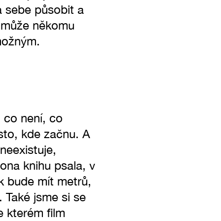
na sebe působit a
l, může někomu
 možným.
 co není, co
sto, kde začnu. A
neexistuje,
ona knihu psala, v
ik bude mít metrů,
 Také jsme si se
 kterém film