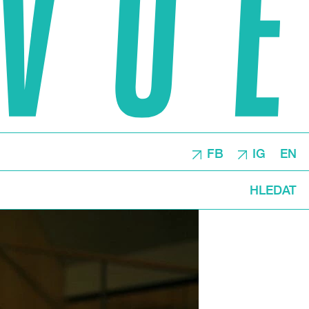
FB
IG
EN
HLEDAT