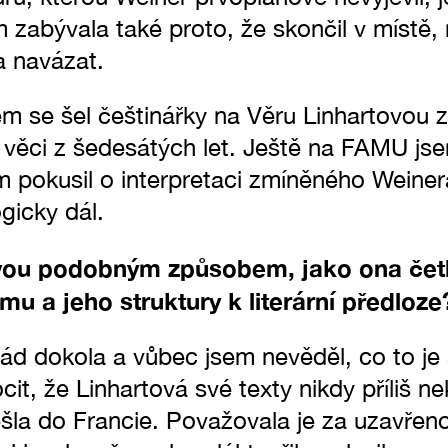
zabývala také proto, že skončil v místě, 
a navázat.
m se šel češtinářky na Věru Linhartovou z
ší věci z šedesátých let. Ještě na FAMU js
pokusil o interpretaci zmíněného Weinera 
ogicky dál.
tovou podobným způsobem, jako ona čet
lmu a jeho struktury k literární předloze
řád dokola a vůbec jsem nevěděl, co to je
it, že Linhartová své texty nikdy příliš n
šla do Francie. Považovala je za uzavřeno