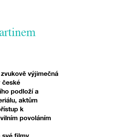
artinem
 i zvukově výjimečná
y české
ího podloží a
eriálu, aktům
přístup k
ivilním povoláním
své filmy.