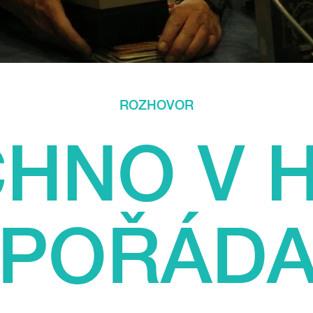
ROZHOVOR
HNO V 
POŘÁD