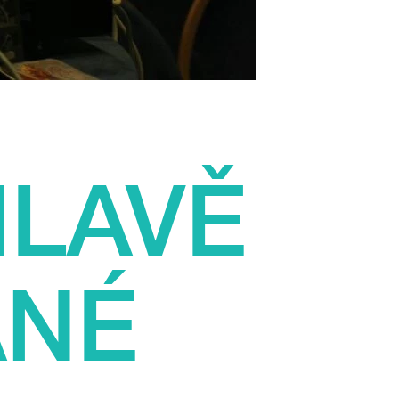
HLAVĚ
ANÉ