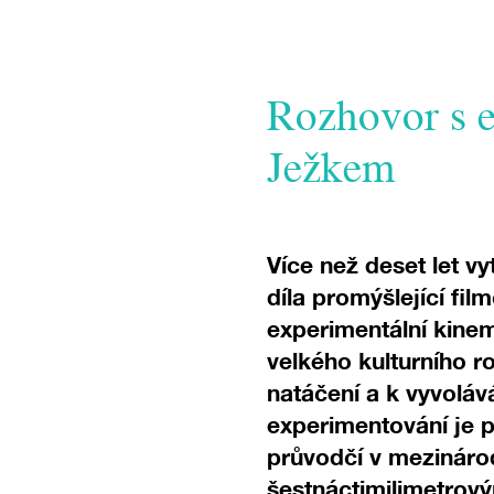
Rozhovor s 
Ježkem
Více než deset let vy
díla promýšlející fi
experimentální kinem
velkého kulturního r
natáčení a k vyvolává
experimentování je p
průvodčí v mezinárod
šestnáctimilimetrový