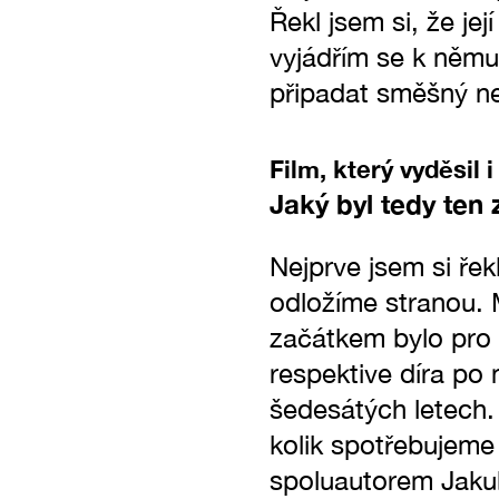
Řekl jsem si, že je
vyjádřím se k němu
připadat směšný n
Film, který vyděsil 
Jaký byl tedy ten
Nejprve jsem si řek
odložíme stranou. 
začátkem bylo pro 
respektive díra po 
šedesátých letech. 
kolik spotřebujeme
spoluautorem Jakub