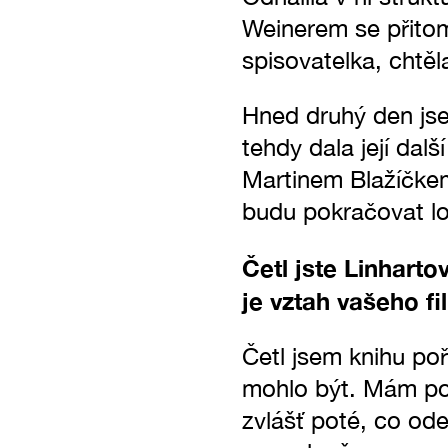
Weinerem se přitom 
spisovatelka, chtěl
Hned druhý den jse
tehdy dala její dal
Martinem Blažíčkem 
budu pokračovat l
Četl jste Linhar
je vztah vašeho fi
Četl jsem knihu po
mohlo být. Mám poc
zvlášť poté, co ode