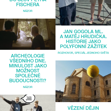
FISCHERA
NÁZOR
JAN GOGOLA ML.
A MATĚJ HRUDIČKA.
HISTORIE JAKO
POLYFONNÍ ZÁŽITEK
ROZHOVOR
,
SPECIÁL JEDNOHO SVĚTA
ARCHEOLOGIE
VŠEDNÍHO DNE.
MINULOST JAKO
MOŽNOST
SPOLEČNÉ
BUDOUCNOSTI?
NÁZOR
VĚZENÍ DĚJIN