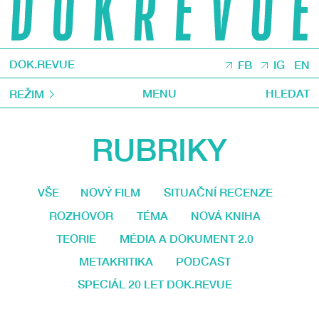
DOK.REVUE
FB
IG
EN
MENU
HLEDAT
REŽIM
RUBRIKY
VŠE
NOVÝ FILM
SITUAČNÍ RECENZE
ROZHOVOR
TÉMA
NOVÁ KNIHA
TEORIE
MÉDIA A DOKUMENT 2.0
METAKRITIKA
PODCAST
SPECIÁL 20 LET DOK.REVUE