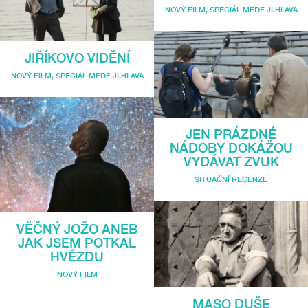
NOVÝ FILM
,
SPECIÁL MFDF JI.HLAVA
JIŘÍKOVO VIDĚNÍ
NOVÝ FILM
,
SPECIÁL MFDF JI.HLAVA
JEN PRÁZDNÉ
NÁDOBY DOKÁŽOU
VYDÁVAT ZVUK
SITUAČNÍ RECENZE
VĚČNÝ JOŽO ANEB
JAK JSEM POTKAL
HVĚZDU
NOVÝ FILM
MASO DUŠE