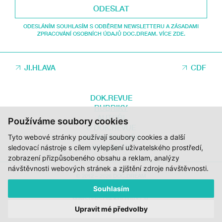
ODESLAT
ODESLÁNÍM SOUHLASÍM S ODBĚREM NEWSLETTERU A ZÁSADAMI
ZPRACOVÁNÍ OSOBNÍCH ÚDAJŮ DOC.DREAM. VÍCE ZDE.
JI.HLAVA
CDF
DOK.REVUE
RUBRIKY
AUTOŘI
Používáme soubory cookies
O DOK.REVUE
PODPOŘTE NÁS
Tyto webové stránky používají soubory cookies a další
KONTAKTY
sledovací nástroje s cílem vylepšení uživatelského prostředí,
zobrazení přizpůsobeného obsahu a reklam, analýzy
návštěvnosti webových stránek a zjištění zdroje návštěvnosti.
© 2012 – 2026 DOC.DREAM
Souhlasím
ZA PODPORY STÁTNÍHO FONDU KINEMATOGRAFIE, KRAJE VYSOČINA A
MINISTERSTVA KULTURY ČR.
Upravit mé předvolby
DESIGN:
HMSDESIGN
KÓD:
S2 STUDIO