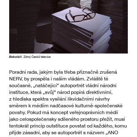
Bakaláři
. Zdroj Česká televize
Poradní rada, jakým byla třeba příznačně zrušená
NERV, by prospěla i našim vládám. Zvláště té
současné, „natáčející“ autoportrét vládní národní
instituce, která „svůj“ národ popírá direktivními,
z hlediska spektra vysílání likvidačními návrhy
směrem k médiím nadčasové kulturně-společenské
povahy. Pokud má koncept veřejnoprávních médií
jako celospolečensky sdíleného prostoru přežít, musí
tentokrát princip outstituce povstat od každého, komu
přijde zásadní, aby se autoportrét s názvem „ANO