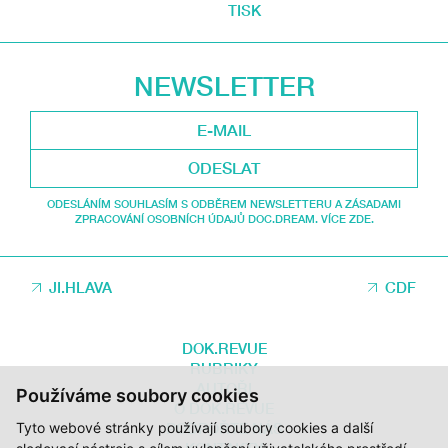
TISK
NEWSLETTER
ODESLAT
ODESLÁNÍM SOUHLASÍM S ODBĚREM NEWSLETTERU A ZÁSADAMI
ZPRACOVÁNÍ OSOBNÍCH ÚDAJŮ DOC.DREAM. VÍCE ZDE.
JI.HLAVA
CDF
DOK.REVUE
RUBRIKY
AUTOŘI
Používáme soubory cookies
O DOK.REVUE
Tyto webové stránky používají soubory cookies a další
PODPOŘTE NÁS
KONTAKTY