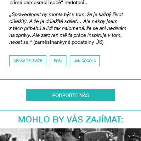
přímé demokracii sobě“ nedotočil.
„Spravedlnost by mohla být v tom, že je každý život
důležitý. A že je důležité sdílet… Ale někdy jsem
z těch příběhů a lidí tak nalomená, že se ani nedívám
na zprávy. Ale zároveň mě ta práce inspiruje v tom,
nedat se.“
(zaměstnankyně podatelny ÚS)
ČESKÁ TELEVIZE
ESEJ
JAN GOGOLA
PODPOŘTE NÁS
MOHLO BY VÁS ZAJÍMAT: