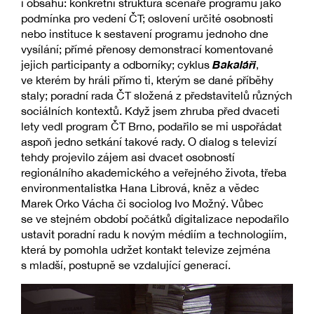
i obsahu: konkrétní struktura scénáře programu jako
podmínka pro vedení ČT; oslovení určité osobnosti
nebo instituce k sestavení programu jednoho dne
vysílání; přímé přenosy demonstrací komentované
Bakaláři
jejich participanty a odborníky; cyklus
,
ve kterém by hráli přímo ti, kterým se dané příběhy
staly; poradní rada ČT složená z představitelů různých
sociálních kontextů. Když jsem zhruba před dvaceti
lety vedl program ČT Brno, podařilo se mi uspořádat
aspoň jedno setkání takové rady. O dialog s televizí
tehdy projevilo zájem asi dvacet osobností
regionálního akademického a veřejného života, třeba
environmentalistka Hana Librová, kněz a vědec
Marek Orko Vácha či sociolog Ivo Možný. Vůbec
se ve stejném období počátků digitalizace nepodařilo
ustavit poradní radu k novým médiím a technologiím,
která by pomohla udržet kontakt televize zejména
s mladší, postupně se vzdalující generací.