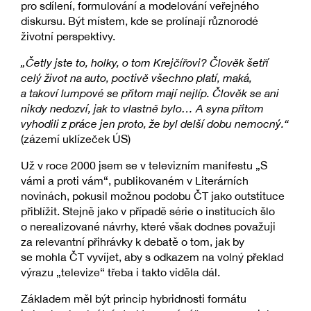
pro sdílení, formulování a modelování veřejného
diskursu. Být místem, kde se prolínají různorodé
životní perspektivy.
„Četly jste to, holky, o tom Krejčířovi? Člověk šetří
celý život na auto, poctivě všechno platí, maká,
a takoví lumpové se přitom mají nejlíp. Člověk se ani
nikdy nedozví, jak to vlastně bylo… A syna přitom
vyhodili z práce jen proto, že byl delší dobu nemocný.“
(zázemí uklízeček ÚS)
Už v roce 2000 jsem se v televizním manifestu „S
vámi a proti vám“, publikovaném v Literárních
novinách, pokusil možnou podobu ČT jako outstituce
přiblížit. Stejně jako v případě série o institucích šlo
o nerealizované návrhy, které však dodnes považuji
za relevantní přihrávky k debatě o tom, jak by
se mohla ČT vyvíjet, aby s odkazem na volný překlad
výrazu „televize“ třeba i takto viděla dál.
Základem měl být princip hybridnosti formátu