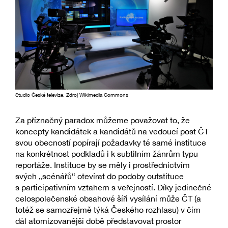
Studio České televize. Zdroj Wikimedia Commons
Za příznačný paradox můžeme považovat to, že
koncepty kandidátek a kandidátů na vedoucí post ČT
svou obecností popírají požadavky té samé instituce
na konkrétnost podkladů i k subtilním žánrům typu
reportáže. Instituce by se měly i prostřednictvím
svých „scénářů“ otevírat do podoby outstituce
s participativním vztahem s veřejností. Díky jedinečné
celospolečenské obsahové šíři vysílání může ČT (a
totéž se samozřejmě týká Českého rozhlasu) v čím
dál atomizovanější době představovat prostor