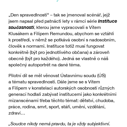
„Den spravedlnosti“ – tak se jmenoval scénář, jejž
Instituce
jsem napsal před patnácti lety v rámci série
současnosti
, kterou jsme vypracovali s Vítem
Klusákem a Filipem Remundou, abychom se vztáhli
k prostředí, v němž se potkává osobní s nadosobním,
člověk s normami. Instituce totiž musí fungovat
konkrétně (být pro jednotlivého občana) a zároveň
obecně (být pro každého). Jedná se vlastně o náš
společný autoportrét na dané téma.
Pilotní díl se měl věnovat Ústavnímu soudu (ÚS)
a tématu spravedlnosti. Dále jsme se s Vítem
a Filipem v konstelaci autorských osobností různých
generací hodlali zabývat institucemi jako konkrétními
mizanscénami třeba těchto témat: dětství, chudoba,
práce, rodina, smrt, sport, stáří, umění, vzdělání,
zdraví…
„Soudce nikdy nemá pravdu, ta je vždy subjektivní.