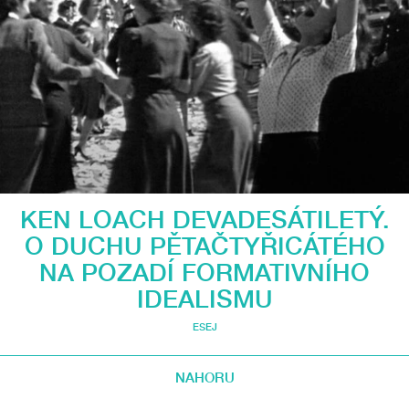
KEN LOACH DEVADESÁTILETÝ.
O DUCHU PĚTAČTYŘICÁTÉHO
NA POZADÍ FORMATIVNÍHO
IDEALISMU
ESEJ
NAHORU