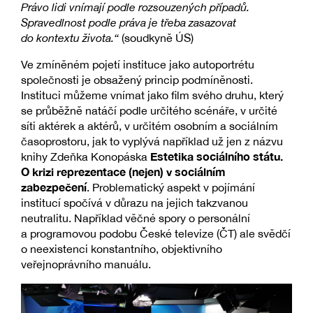
Právo lidi vnímají podle rozsouzených případů.
Spravedlnost podle práva je třeba zasazovat
do kontextu života.“
(soudkyně ÚS)
Ve zmíněném pojetí instituce jako autoportrétu
společnosti je obsažený princip podmíněnosti.
Instituci můžeme vnímat jako film svého druhu, který
se průběžně natáčí podle určitého scénáře, v určité
síti aktérek a aktérů, v určitém osobním a sociálním
časoprostoru, jak to vyplývá například už jen z názvu
Estetika sociálního státu.
knihy Zdeňka Konopáska
O krizi reprezentace (nejen) v sociálním
zabezpečení
. Problematický aspekt v pojímání
institucí spočívá v důrazu na jejich takzvanou
neutralitu. Například věčné spory o personální
a programovou podobu České televize (ČT) ale svědčí
o neexistenci konstantního, objektivního
veřejnoprávního manuálu.