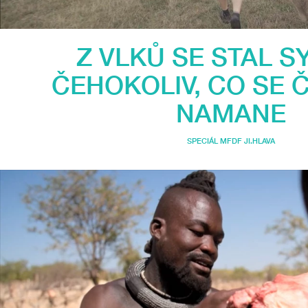
Z VLKŮ SE STAL 
ČEHOKOLIV, CO SE 
NAMANE
SPECIÁL MFDF JI.HLAVA