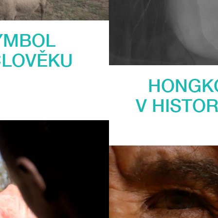
SYMBOL
ČLOVĚKU
HONGK
V HISTO