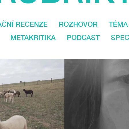
AČNÍ RECENZE
ROZHOVOR
TÉMA
METAKRITIKA
PODCAST
SPEC