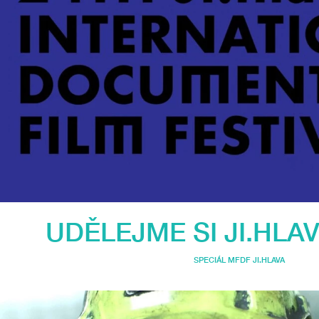
UDĚLEJME SI JI.HLA
SPECIÁL MFDF JI.HLAVA