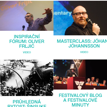
INSPIRAČNÍ
MASTERCLASS: JÓHA
FÓRUM: OLIVER
JÓHANNSSON
FRLJIĆ
VIDEO
VIDEO
FESTIVALOVÝ BLOG
A FESTIVALOVÉ
PRŮHLEDNÁ
MINUTY
BYTOST: ŠINSUKE