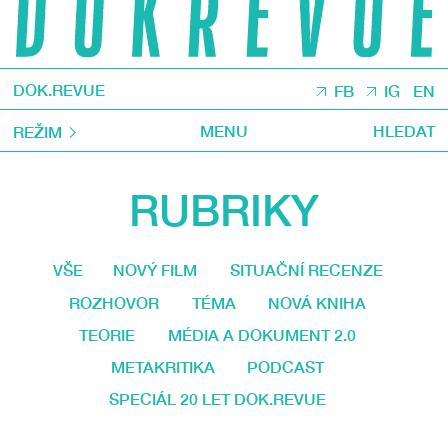
DOK.REVUE
FB
IG
EN
MENU
HLEDAT
REŽIM
RUBRIKY
VŠE
NOVÝ FILM
SITUAČNÍ RECENZE
ROZHOVOR
TÉMA
NOVÁ KNIHA
TEORIE
MÉDIA A DOKUMENT 2.0
METAKRITIKA
PODCAST
SPECIÁL 20 LET DOK.REVUE