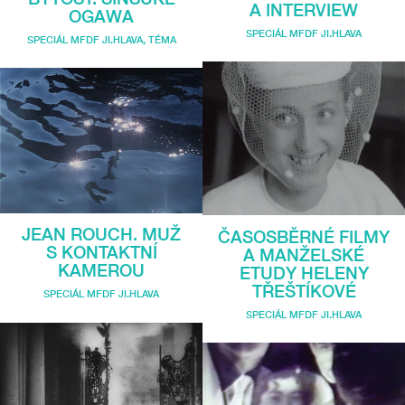
A INTERVIEW
OGAWA
SPECIÁL MFDF JI.HLAVA
SPECIÁL MFDF JI.HLAVA
,
TÉMA
JEAN ROUCH. MUŽ
ČASOSBĚRNÉ FILMY
S KONTAKTNÍ
A MANŽELSKÉ
KAMEROU
ETUDY HELENY
TŘEŠTÍKOVÉ
SPECIÁL MFDF JI.HLAVA
SPECIÁL MFDF JI.HLAVA