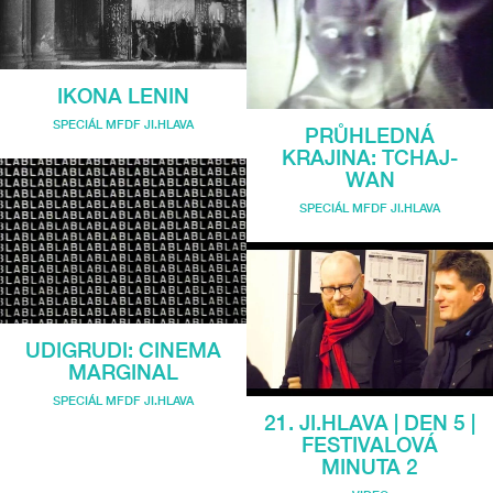
IKONA LENIN
SPECIÁL MFDF JI.HLAVA
PRŮHLEDNÁ
KRAJINA: TCHAJ-
WAN
SPECIÁL MFDF JI.HLAVA
UDIGRUDI: CINEMA
MARGINAL
SPECIÁL MFDF JI.HLAVA
21. JI.HLAVA | DEN 5 |
FESTIVALOVÁ
MINUTA 2