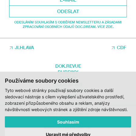
ODESLAT
ODESLÁNÍM SOUHLASÍM S ODBĚREM NEWSLETTERU A ZÁSADAMI
ZPRACOVÁNÍ OSOBNÍCH ÚDAJŮ DOC.DREAM. VÍCE ZDE.
JI.HLAVA
CDF
DOK.REVUE
RUBRIKY
AUTOŘI
Používáme soubory cookies
O DOK.REVUE
PODPOŘTE NÁS
Tyto webové stránky používají soubory cookies a další
KONTAKTY
sledovací nástroje s cílem vylepšení uživatelského prostředí,
zobrazení přizpůsobeného obsahu a reklam, analýzy
návštěvnosti webových stránek a zjištění zdroje návštěvnosti.
© 2012 – 2026 DOC.DREAM
Souhlasím
ZA PODPORY STÁTNÍHO FONDU KINEMATOGRAFIE, KRAJE VYSOČINA A
MINISTERSTVA KULTURY ČR.
Upravit mé předvolby