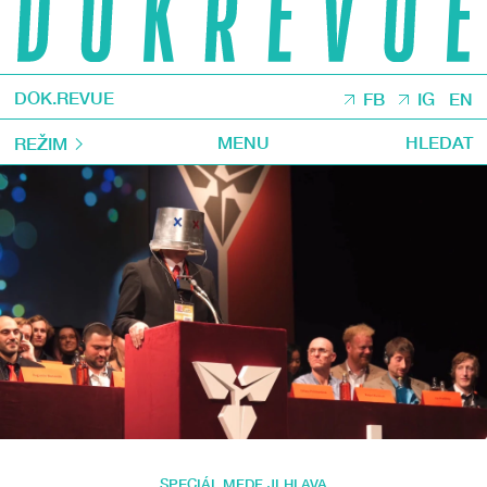
DOK.REVUE
FB
IG
EN
MENU
HLEDAT
REŽIM
SPECIÁL MFDF JI.HLAVA