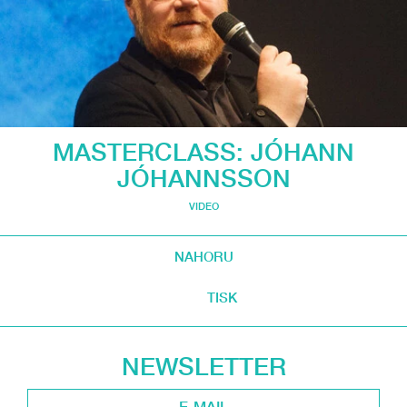
MASTERCLASS: JÓHANN
JÓHANNSSON
VIDEO
NAHORU
TISK
NEWSLETTER