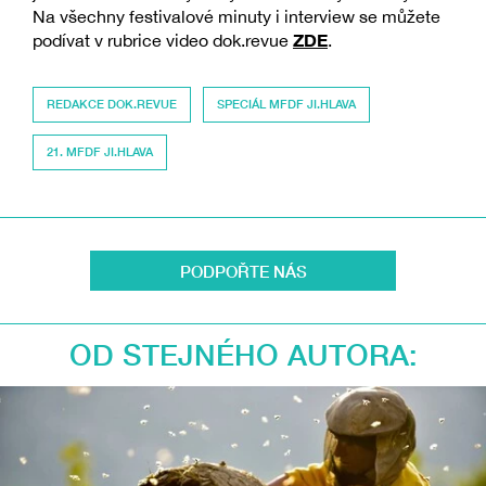
Na všechny festivalové minuty i interview se můžete
ZDE
podívat v rubrice video dok.revue
.
REDAKCE DOK.REVUE
SPECIÁL MFDF JI.HLAVA
21. MFDF JI.HLAVA
PODPOŘTE NÁS
OD STEJNÉHO AUTORA: