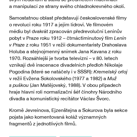
a manipulací ze strany svého chladnokrevného okolí.
Samostatnou oblast představují československé filmy
o revoluci roku 1917 a jejím lídrovi. Ve filmovém
médiu byl dvakrát zpracován předrevoluční Leninův
pobyt v Praze roku 1912 – čtrnáctiminutový film
Lenin
v Praze
z roku 1951 v režii dokumentaristy Drahoslava
Holuba a stejnojmenný snímek Jana Kavana z roku
1970. Rozsáhlejší je tvorba televizní – v 80. letech
vznikаjí dvě inscenace divadelních předloh Nikolaje
Pogodina (které se natáčely i v SSSR):
Kremelský orloj
v režii Evžena Sokolovského (1977 a 1982) a
Muž
s puškou
(Jan Matějovský, 1988). V obou případech
hraje hlavní roli normalizační šéf činohry Národního
divadla a komunistický recitátor Václav Švorc.
Kromě Jevreinova, Ejzenštejna a Sokurova byla sekce
pojata jako komentovaná koláž významných
fragmentů z jednotlivých filmů.