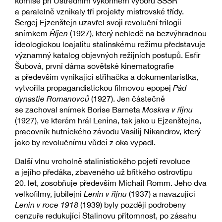
komise při Ústředním výkonném výboru SSSR
a paralelně vznikaly tři projekty mistrovské třídy.
Sergej Ejzenštejn uzavřel svoji revoluční trilogii
snímkem
Říjen
(1927), který nehledě na bezvýhradnou
ideologickou loajalitu stalinskému režimu představuje
významný katalog objevných režijních postupů. Esfir
Šubová, první dáma sovětské kinematografie
a především vynikající střihačka a dokumentaristka,
vytvořila propagandistickou filmovou epopej
Pád
dynastie Romanovců
(1927). Jen částečně
se zachoval snímek Borise Barneta
Moskva v říjnu
(1927), ve kterém hrál Lenina, tak jako u Ejzenštejna,
pracovník hutnického závodu Vasilij Nikandrov, který
jako by revolučnímu vůdci z oka vypadl.
Další vlnu vrcholně stalinistického pojetí revoluce
a jejího předáka, zbaveného už břitkého ostrovtipu
20. let, zosobňuje především Michail Romm. Jeho dva
velkofilmy, jubilejní
Lenin v říjnu
(1937) a navazující
Lenin v roce 1918
(1939) byly později podrobeny
cenzuře redukující Stalinovu přítomnost, po zásahu