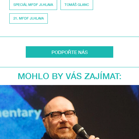
SPECIÁL MFDF JI.HLAVA
TOMÁŠ GLANC
21. MFDF JI.HLAVA
PODPOŘTE NÁS
MOHLO BY VÁS ZAJÍMAT: