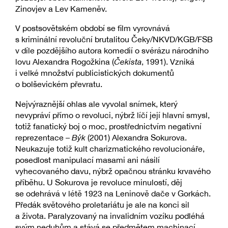
Zinovjev a Lev Kameněv.
V postsovětském období se film vyrovnává
s kriminální revoluční brutalitou Čeky/NKVD/KGB/FSB
v díle pozdějšího autora komedií o svérázu národního
lovu Alexandra Rogožkina (
Čekista
, 1991). Vzniká
i velké množství publicistických dokumentů
o bolševickém převratu.
Nejvýraznější ohlas ale vyvolal snímek, který
nevypráví přímo o revoluci, nýbrž líčí její hlavní smysl,
totiž fanatický boj o moc, prostřednictvím negativní
reprezentace –
Býk
(2001) Alexandra Sokurova.
Neukazuje totiž kult charizmatického revolucionáře,
posedlost manipulací masami ani násilí
vyhecovaného davu, nýbrž opačnou stránku krvavého
příběhu. U Sokurova je revoluce minulostí, děj
se odehrává v létě 1923 na Leninově dače v Gorkách.
Předák světového proletariátu je ale na konci sil
a života. Paralyzovaný na invalidním vozíku podléhá
svým neduhům a stává se předmětem machinací