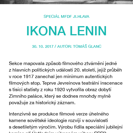
SPECIÁL MFDF JI.HLAVA
IKONA LENIN
30. 10. 2017 / AUTOR:
TOMÁŠ GLANC
Sekce mapovala způsob filmového ztvárnění jedné
z hlavních politických událostí 20. století, jejíž průběh
v roce 1917 zanechal jen minimum autentických
filmových stop. Teprve Jevreinova teatrální inscenace
s tisíci statisty z roku 1920 vytvořila obraz dobytí
Zimního paláce, který se dodnes mnohdy mylně
považuje za historický záznam.
Intenzivně se produkce filmové verze úhelného
kamene sovětské ideologie rozvíjí v souvislosti
s desetiletým výročím. Výrobu řídila speciální jubilejní