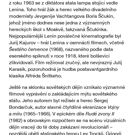
z roku 1963 se z diktátora stala lampa stojící vedle
Lenina. Toho hrál žák а herec velkého divadelního
modernisty Jevgenije Vachtangova Boris Ščukin,
jehož jméno dodnes nese jedna z významných
hereckých škol v Moskvě, takzvaná Ščukinka.
Nejpopulárnější Lenin poválečné kinematografie byl
Jurij Kajurov – hrál Lenina v osmnácti filmech, včetně
Šestého července
(1968), nazvaného podle data
eserského spiknutí v roce 1918, které bolševici
zlikvidovali. Film režíroval zručný, ale nevýrazný Julij
Karasik, pozoruhodná je hudba postavantgardního
klasika Alfréda Šnitkeho.
Ještě na sklonku sovětských dějin vznikalo významné
filmové vyprávění o zakládajícím mýtu sovětského
státu. Jeho autorem byl režisér a herec Sergej
Bondarčuk, autor slavné čtyřdílné ekranizace
Vojny
a míru
(1965–1966). V epickém díle
Rudé zvony II
(1982) s obrovským rozpočtem se na scénu vizuálních
dějin vracejí do té doby zakázaní revolucionáři –
pozdější oběti stalinského teroru Lev Trockij, Grigorij