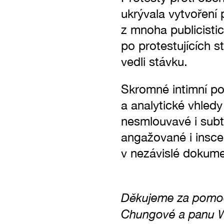
ukrývala vytvoření
z mnoha publicisti
po protestujících s
vedli stávku.
Skromné intimní po
a analytické vhledy
nesmlouvavé i subti
angažované i insce
v nezávislé dokume
Děkujeme za pomoc
Chungové a panu W