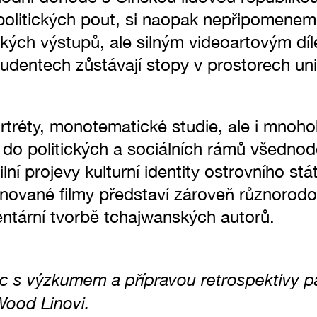
 politických pout, si naopak nepřipomene
ckých výstupů, ale silným videoartovým dí
tudentech zůstávají stopy v prostorech univ
rtréty, monotematické studie, ale i mnoho
 do politických a sociálních rámů všednod
lní projevy kulturní identity ostrovního st
nované filmy představí zároveň různorodo
ntární tvorbě tchajwanských autorů.
 s výzkumem a přípravou retrospektivy p
ood Linovi.