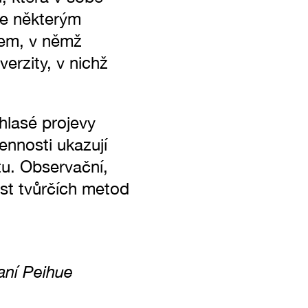
me některým
lem, v němž
erzity, v nichž
hlasé projevy
ennosti ukazují
átu. Observační,
st tvůrčích metod
aní Peihue