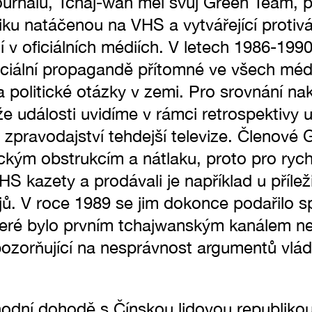
ournalu, Tchaj-wan měl svůj Green Team, př
tiku natáčenou na VHS a vytvářející protivá
í v oficiálních médiích. V letech 1986-1990 
ficiální propagandě přítomné ve všech médi
a politické otázky v zemi. Pro srovnání na
že události uvidíme v rámci retrospektivy 
zpravodajství tehdejší televize. Členové
tickým obstrukcím a nátlaku, proto pro rych
HS kazety a prodávali je například u přílež
. V roce 1989 se jim dokonce podařilo spu
 které bylo prvním tchajwanským kanálem ne
 upozorňující na nesprávnost argumentů vlá
hodní dohodě s Čínskou lidovou republikou