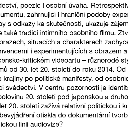
dectví, poezie i osobní úvaha. Retrospekti
mentu, zahrnující i hraniční podoby expe
by s odkazy ke skutečnosti, ukazuje zájem
le také tradici intimního osobního filmu. Ztv
obrazech, situacích a charakterech zachy
nvencemi i experimentujících s obrazem 
ensko-kritickém videoartu – různorodé sty
lmů od 30. let 20. století do roku 2014. Od
 krajiny po politické manifesty, od osobn
cí svědectví. V centru pozornosti je identi
 polovinu 20. století pod japonskou a dru
t 20. století zažívá relativní politickou i 
evyjádření otiskla do dokumentární tvorby
ckou linii audiovize?