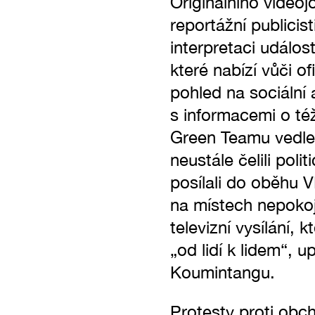
Originálního videoj
reportážní publicis
interpretaci událost
které nabízí vůči o
pohled na sociální 
s informacemi o té
Green Teamu vedle 
neustále čelili poli
posílali do oběhu V
na místech nepokojů
televizní vysílání,
„od lidí k lidem“,
Koumintangu.
Protesty proti obc