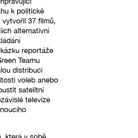
ipravující
hu k politické
vytvořil 37 filmů,
ích alternativní
kládání
ukázku reportáže
 Green Teamu
lou distribuci
itosti voleb anebo
stit satelitní
závislé televize
dnoucího
, která v sobě