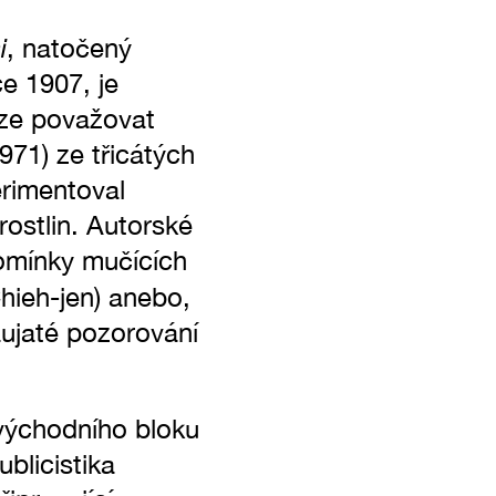
i
, natočený
e 1907, je
lze považovat
71) ze třicátých
erimentoval
rostlin. Autorské
pomínky mučících
ieh-jen) anebo,
aujaté pozorování
východního bloku
ublicistika