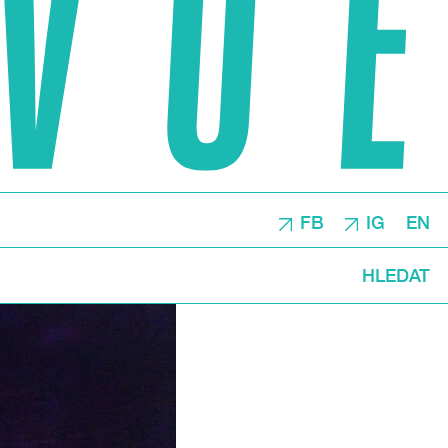
FB
IG
EN
HLEDAT