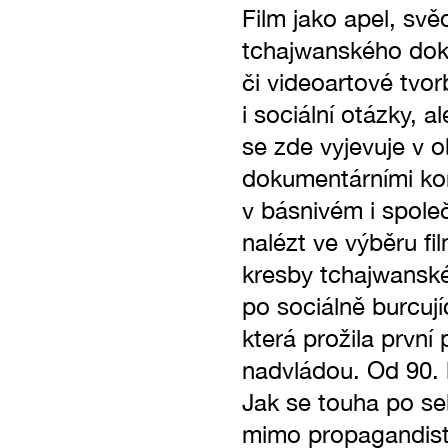
Film jako apel, svě
tchajwanského doku
či videoartové tvor
i sociální otázky, a
se zde vyjevuje v 
dokumentárními ko
v básnivém i společ
nalézt ve výběru fi
kresby tchajwanské
po sociálně burcují
která prožila první
nadvládou. Od 90. le
Jak se touha po seb
mimo propagandisti