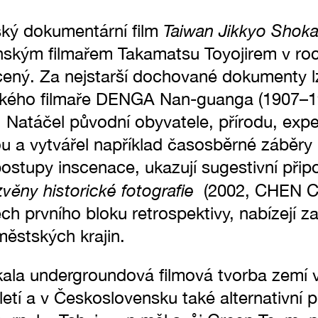
Taiwan Jikkyo Shoka
ský dokumentární film
ským filmařem Takamatsu Toyojirem v roc
cený. Za nejstarší dochované dokumenty 
ského filmaře DENGA Nan-guanga (1907–19
í. Natáčel původní obyvatele, přírodu, exp
u a vytvářel například časosběrné záběry 
 postupy inscenace, ukazují sugestivní při
zvěny historické fotografie
(2002, CHEN Ch
ech prvního bloku retrospektivy, nabízejí z
městských krajin.
ala undergroundová filmová tvorba zemí 
letí a v Československu také alternativní p