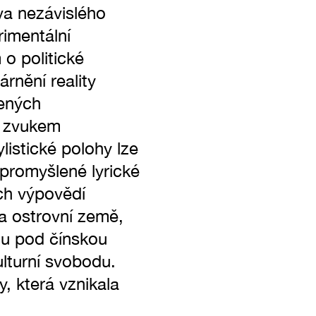
va nezávislého
rimentální
 o politické
árnění reality
cených
a zvukem
listické polohy lze
 promyšlené lyrické
ích výpovědí
ta ostrovní země,
hou pod čínskou
kulturní svobodu.
, která vznikala