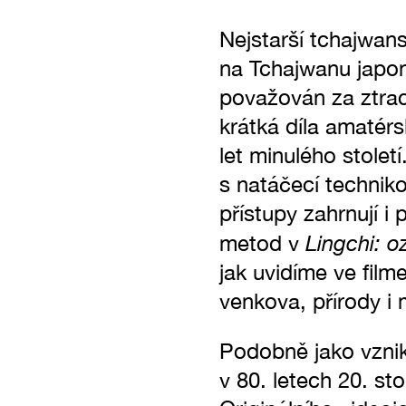
Nejstarší tchajwan
na Tchajwanu japon
považován za ztra
krátká díla amatér
let minulého stolet
s natáčecí techniko
přístupy zahrnují i
Lingchi: o
metod v
jak uvidíme ve film
venkova, přírody i 
Podobně jako vznik
v 80. letech 20. sto