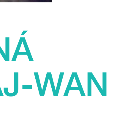
NÁ
AJ-WAN