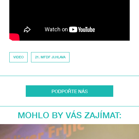
VIDEO
21. MFDF JI.HLAVA
PODPOŘTE NÁS
MOHLO BY VÁS ZAJÍMAT: