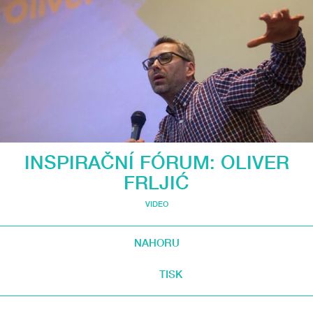
INSPIRAČNÍ FÓRUM: OLIVER
FRLJIĆ
VIDEO
NAHORU
TISK