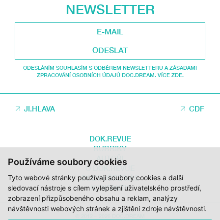
NEWSLETTER
ODESLAT
ODESLÁNÍM SOUHLASÍM S ODBĚREM NEWSLETTERU A ZÁSADAMI
ZPRACOVÁNÍ OSOBNÍCH ÚDAJŮ DOC.DREAM. VÍCE ZDE.
JI.HLAVA
CDF
DOK.REVUE
RUBRIKY
AUTOŘI
Používáme soubory cookies
O DOK.REVUE
PODPOŘTE NÁS
Tyto webové stránky používají soubory cookies a další
KONTAKTY
sledovací nástroje s cílem vylepšení uživatelského prostředí,
zobrazení přizpůsobeného obsahu a reklam, analýzy
návštěvnosti webových stránek a zjištění zdroje návštěvnosti.
© 2012 – 2026 DOC.DREAM