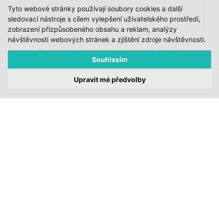
Tyto webové stránky používají soubory cookies a další
sledovací nástroje s cílem vylepšení uživatelského prostředí,
ODESLAT
zobrazení přizpůsobeného obsahu a reklam, analýzy
návštěvnosti webových stránek a zjištění zdroje návštěvnosti.
ODESLÁNÍM SOUHLASÍM S ODBĚREM NEWSLETTERU A ZÁSADAMI
ZPRACOVÁNÍ OSOBNÍCH ÚDAJŮ DOC.DREAM. VÍCE ZDE.
Souhlasím
Upravit mé předvolby
JI.HLAVA
CDF
DOK.REVUE
RUBRIKY
AUTOŘI
O DOK.REVUE
PODPOŘTE NÁS
KONTAKTY
© 2012 – 2026 DOC.DREAM
ZA PODPORY STÁTNÍHO FONDU KINEMATOGRAFIE, KRAJE VYSOČINA A
MINISTERSTVA KULTURY ČR.