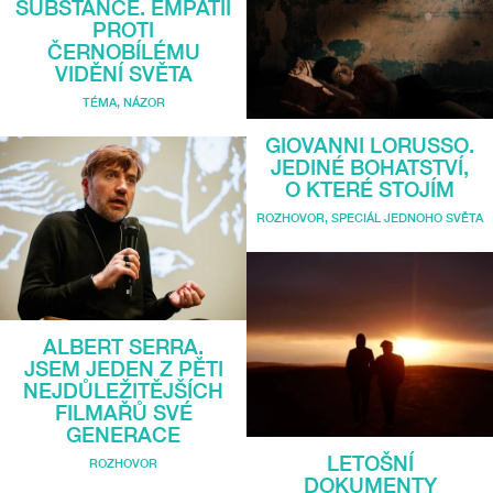
SUBSTANCE. EMPATIÍ
PROTI
ČERNOBÍLÉMU
VIDĚNÍ SVĚTA
TÉMA
,
NÁZOR
GIOVANNI LORUSSO.
JEDINÉ BOHATSTVÍ,
O KTERÉ STOJÍM
ROZHOVOR
,
SPECIÁL JEDNOHO SVĚTA
ALBERT SERRA.
JSEM JEDEN Z PĚTI
NEJDŮLEŽITĚJŠÍCH
FILMAŘŮ SVÉ
GENERACE
LETOŠNÍ
ROZHOVOR
DOKUMENTY