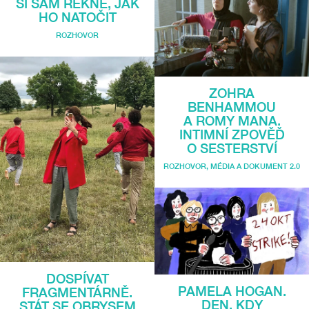
SI SÁM ŘEKNE, JAK
HO NATOČIT
ROZHOVOR
ZOHRA
BENHAMMOU
A ROMY MANA.
INTIMNÍ ZPOVĚĎ
O SESTERSTVÍ
ROZHOVOR
,
MÉDIA A DOKUMENT 2.0
DOSPÍVAT
PAMELA HOGAN.
FRAGMENTÁRNĚ.
DEN, KDY
STÁT SE OBRYSEM