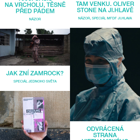
TAM VENKU. OLIVER
NA VRCHOLU, TĚSNĚ
STONE NA JI.HLAVĚ
PŘED PÁDEM
NÁZOR
,
SPECIÁL MFDF JI.HLAVA
NÁZOR
JAK ZNÍ ZAMROCK?
SPECIÁL JEDNOHO SVĚTA
ODVRÁCENÁ
STRANA