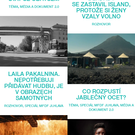
SE ZASTAVIL ISLAND,
TÉMA
,
MÉDIA A DOKUMENT 2.0
PROTOŽE SI ŽENY
VZALY VOLNO
ROZHOVOR
LAILA PAKALNINA.
NEPOTŘEBUJI
PŘIDÁVAT HUDBU, JE
CO ROZPUSTÍ
V OBRAZECH
JABLEČNÝ OCET?
SAMOTNÝCH
TÉMA
,
SPECIÁL MFDF JI.HLAVA
,
MÉDIA A
ROZHOVOR
,
SPECIÁL MFDF JI.HLAVA
DOKUMENT 2.0