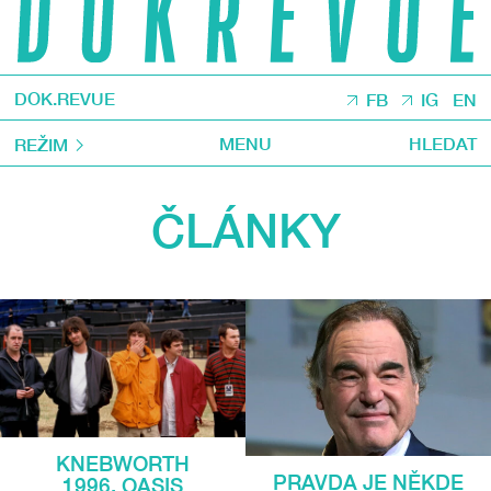
DOK.REVUE
FB
IG
EN
MENU
HLEDAT
REŽIM
ČLÁNKY
KNEBWORTH
PRAVDA JE NĚKDE
1996. OASIS