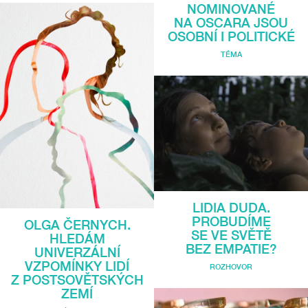
NOMINOVANÉ
NA OSCARA JSOU
OSOBNÍ I POLITICKÉ
TÉMA
LIDIA DUDA.
PROBUDÍME
OLGA ČERNYCH.
SE VE SVĚTĚ
HLEDÁM
BEZ EMPATIE?
UNIVERZÁLNÍ
VZPOMÍNKY LIDÍ
ROZHOVOR
Z POSTSOVĚTSKÝCH
ZEMÍ