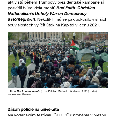
aktivistů během Trumpovy prezidentské kampaně si
Bad Faith: Christian
posvítili tvůrci dokumentů
Nationalism’s Unholy War on Democracy
a Homegrown
. Několik filmů se pak pokusilo v širších
souvislostech vylíčit útok na Kapitol v lednu 2021.
Z filmu
The Encampments
(r. Kei Pritsker, Michael T Workman, 2025). Zdroj
Watermelon Pictures
Zásah policie na univerzitě
Na kodaňském festivalu CPH:DOX proběhla v březnu