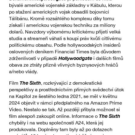
bývalé americké vojenské základny v Kábulu, kterou
po stažení amerických vojsk obsadili bojovníci
Tálibánu. Kromě rozsáhlého komplexu díky tomu
získali i americkou vojenskou techniku za miliony
dolarů. Navzdory výbornému kritickému přijetí velká
studia a streameři váhali s koupí práv kvůli citlivému
politickému obsahu. Podle hollywoodských insiderů
oslovených deníkem Financial Times byla důvodem
Hollywoodgate
zdrženlivosti v případě
i dalších filmů
obava ze ztráty přízně vlivných byznysových hráčů
a/nebo vlády.
The Sixth
Film
, rozkrývající z demokratické
perspektivy a prostřednictvím přímých svědectví útok
na Kapitol ze šestého ledna 2021, se měl v květnu
2024 objevit v rámci předplatného na Amazon Prime
Video. Nestalo se tak. Až později přibyla možnost si
The Sixth
film alespoň zakoupit online. Informace o
chyběly i na webu společnosti A24, která jej
produkovala. Doplněny tam byly až po dotazech