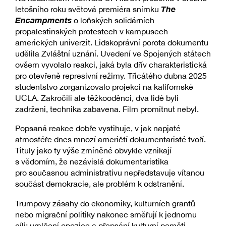
The
letošního roku světová premiéra snímku
Encampments
o loňských solidárních
propalestinských protestech v kampusech
amerických univerzit. Lidskoprávní porota dokumentu
udělila Zvláštní uznání. Uvedení ve Spojených státech
ovšem vyvolalo reakci, jaká byla dřív charakteristická
pro otevřeně represivní režimy. Třicátého dubna 2025
studentstvo zorganizovalo projekci na kalifornské
UCLA. Zakročili ale těžkooděnci, dva lidé byli
zadrženi, technika zabavena. Film promítnut nebyl.
Popsaná reakce dobře vystihuje, v jak napjaté
atmosféře dnes mnozí američtí dokumentaristé tvoří.
Tituly jako ty výše zmíněné obvykle vznikají
s vědomím, že nezávislá dokumentaristika
pro současnou administrativu nepředstavuje vítanou
součást demokracie, ale problém k odstranění.
Trumpovy zásahy do ekonomiky, kulturních grantů
nebo migrační politiky nakonec směřují k jednomu
cíli: umlčení opozice a přepsání kulturní paměti