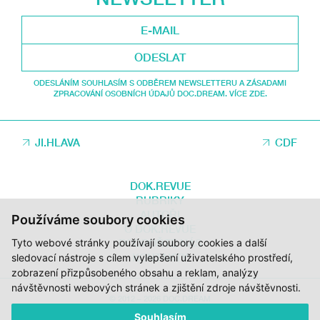
ODESLAT
ODESLÁNÍM SOUHLASÍM S ODBĚREM NEWSLETTERU A ZÁSADAMI
ZPRACOVÁNÍ OSOBNÍCH ÚDAJŮ DOC.DREAM. VÍCE ZDE.
JI.HLAVA
CDF
DOK.REVUE
RUBRIKY
AUTOŘI
Používáme soubory cookies
O DOK.REVUE
PODPOŘTE NÁS
Tyto webové stránky používají soubory cookies a další
KONTAKTY
sledovací nástroje s cílem vylepšení uživatelského prostředí,
zobrazení přizpůsobeného obsahu a reklam, analýzy
návštěvnosti webových stránek a zjištění zdroje návštěvnosti.
© 2012 – 2026 DOC.DREAM
Souhlasím