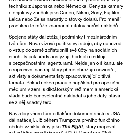
techniku z Japonska nebo Německa. Ceny za kamery
a objektivy značek jako Canon, Nikon, Sony, Fujifilm,
Leica nebo Zeiss narostly o stovky dolarů. Pro menší
produkce to může znamenat citelný nárůst nákladů.
Spojené státy dál ztěžují podmínky i mezinárodním
tvůrcům. Nová vízová politika vyžaduje, aby uchazeči
o vstup do země zpřístupnili své účty na sociálních
sítích. Ty pak úřady analyzují, hodnotí a sdílejí
s bezpečnostními agenturami. Nejde jen o šikanu, ale
o represivní nástroj, který přímo ohrožuje novináře,
aktivisty a dokumentaristy zpracovávající citlivá
témata. Pokud někdo pracuje například pro opoziční
médium v zemi s diktátorským režimem a americká
vláda bude benevolentně nakládat s jeho daty, stává
se z něj snadný terč.
Navzdory všem těmto tlakům dokumentaristé v USA
dál natáčejí. Již během Trumpova prvního funkčního
The Fight
období vznikly filmy jako
, který mapoval
právní bitvy zaměstnanců ACLU (American Civil