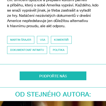
a příběhu, který o sobě Amerika vypráví. Každého, kdo
se snaží vyprávět jinak, je třeba zastrašit a vyřadit
ze hry. Natáčení nezávislých dokumentů v dnešní
Americe nepředstavuje jen důležitou alternativu
k hlavnímu proudu, ale akt odporu.
MARTIN ŠRAJER
USA
KOMENTÁŘ
DOKUMENTOVAT INTIMITU
POLITIKA
PODPOŘTE NÁS
OD STEJNÉHO AUTORA: