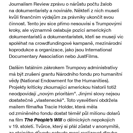
Journalism Review zprávu o nárůstu počtu žalob
na dokumentaristy a novináře. Někteří z nich museli
kvůli finančním výdajům za právníky ukončit svou
činnost. Tento jev sice přímo nesouvisí s Trumpovými
kroky, ale významně oslabuje pozici amerických
dokumentaristů a dokumentaristek, kteří se musejí víc
spoléhat na crowdfundingové kampaně, mezinárodní
koprodukce a organizace, jako jsou International
Documentary Association nebo JustFilms.
Dalším fatálním zákrokem Trumpovy administrativy
má být zrušení grantu Národního fondu pro humanitní
vědy (National Endowment for the Humanities).
Projekty kriticky zkoumající americkou historii totiž
neodpovídají „novým prioritám“. Jinými slovy nejsou
dostatečně „vlastenecké“. Toto vysvětlení obdržela
mailem filmařka Tracie Holder, která měla
od zmíněného fondu dostat téměř půl milionu dolarů
The People’s Will
na film
o dělnických nepokojích
v 19. století. Tvůrce, který si přál zůstat v anonymitě,
ze stejného důvodu nebude moci realizovat dlouho