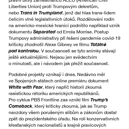
Liberties Union) proti Trumpovým dekretům,
Trans in Trumpland
nebo
, jenž dal hlas trans-lidem
čelícím vlně legislativních útoků. Rozdělování rodin
na americko-mexické hranici podnítilo například vznik
Separated
dokumentu
od Errola Morrise. Postup
Trumpovy administrativy při řešení pandemie covid-19
Totálně
kriticky zhodnotil Alexe Gibney ve filmu
pod kontrolou
. V současnosti se tyto snímky stávají
ještě aktuálnějšími. Nejsou jen svědectvím
o minulosti, ale i návodem jak přežít současnost.
Podobné projekty vznikají i dnes. Nedávno měl
ve Spojených státech online premiéru dokument
White with Fear
, který napříč historií zkoumá
rasistickou rétoriku amerických republikánů.
Trump’s
Pro cyklus PBS Frontline zas vznikl film
Comeback
, který kriticky zkoumá, jak se Trump
navzdory všem porušeným slibům a zákonům dostal
zpět do prezidentského úřadu. Na roli konzervativních
křesťanských nacionalistů a krajně pravicových