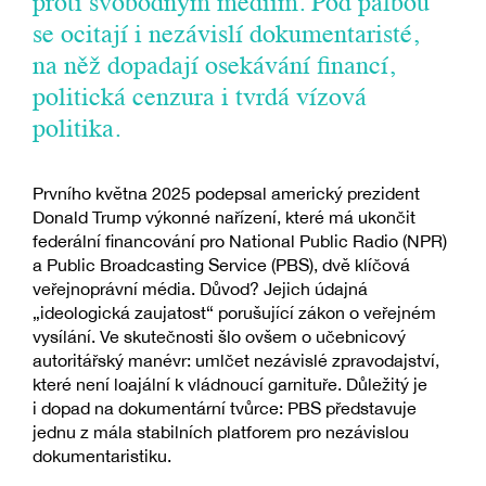
proti svobodným médiím. Pod palbou
se ocitají i nezávislí dokumentaristé,
na něž dopadají osekávání financí,
politická cenzura i tvrdá vízová
politika.
Prvního května 2025 podepsal americký prezident
Donald Trump výkonné nařízení, které má ukončit
federální financování pro National Public Radio (NPR)
a Public Broadcasting Service (PBS), dvě klíčová
veřejnoprávní média. Důvod? Jejich údajná
„ideologická zaujatost“ porušující zákon o veřejném
vysílání. Ve skutečnosti šlo ovšem o učebnicový
autoritářský manévr: umlčet nezávislé zpravodajství,
které není loajální k vládnoucí garnituře. Důležitý je
i dopad na dokumentární tvůrce: PBS představuje
jednu z mála stabilních platforem pro nezávislou
dokumentaristiku.