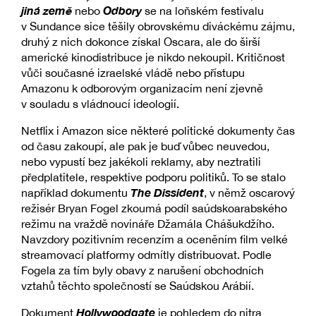
jiná země
Odbory
nebo
se na loňském festivalu
v Sundance sice těšily obrovskému diváckému zájmu,
druhý z nich dokonce získal Oscara, ale do širší
americké kinodistribuce je nikdo nekoupil. Kritičnost
vůči současné izraelské vládě nebo přístupu
Amazonu k odborovým organizacím není zjevně
v souladu s vládnoucí ideologií.
Netflix i Amazon sice některé politické dokumenty čas
od času zakoupí, ale pak je buď vůbec neuvedou,
nebo vypustí bez jakékoli reklamy, aby neztratili
předplatitele, respektive podporu politiků. To se stalo
The Dissident
například dokumentu
, v němž oscarový
režisér Bryan Fogel zkoumá podíl saúdskoarabského
režimu na vraždě novináře Džamála Chášukdžího.
Navzdory pozitivním recenzím a oceněním film velké
streamovací platformy odmítly distribuovat. Podle
Fogela za tím byly obavy z narušení obchodních
vztahů těchto společností se Saúdskou Arábií.
Hollywoodgate
Dokument
je pohledem do nitra