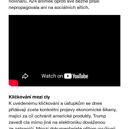
novinářů. A24 snímek oproti své běžné praxi
nepropagovala ani na sociálních sítích.
Kličkování mezi cly
K uvedenému kličkování a ústupkům se dnes
přidávají zcela konkrétní projevy ekonomické šikany,
mající za cíl ochránit americké produkty. Trump
zavedl cla mimo jiné na elektroniku dováženou
ze zahraničí. Mnozí dokumentaristé přitom využívají