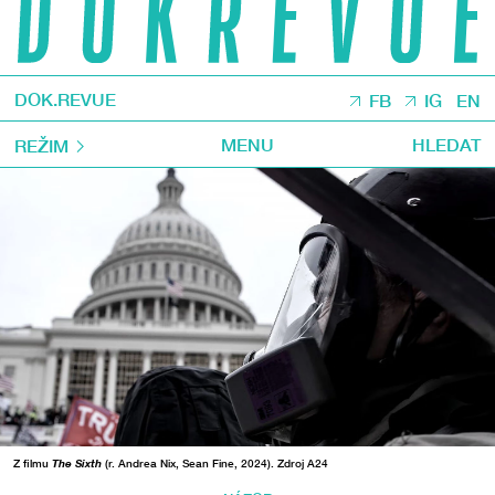
DOK.REVUE
FB
IG
EN
MENU
HLEDAT
REŽIM
Z filmu
The Sixth
(r. Andrea Nix, Sean Fine, 2024). Zdroj A24