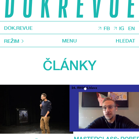
DOK.REVUE
FB
IG
EN
MENU
HLEDAT
REŽIM
ČLÁNKY
MASTERCLASS: ROBE