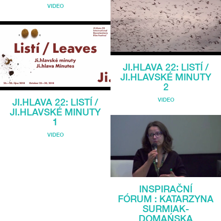
VIDEO
JI.HLAVA 22: LISTÍ /
JI.HLAVSKÉ MINUTY
2
VIDEO
JI.HLAVA 22: LISTÍ /
JI.HLAVSKÉ MINUTY
1
VIDEO
INSPIRAČNÍ
FÓRUM : KATARZYNA
SURMIAK-
DOMAŃSKA