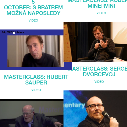
5
MINERVINI
OCTOBER: S BRATREM
MOŽNÁ NAPOSLEDY
VIDEO
VIDEO
MASTERCLASS: SERG
DVORCEVOJ
MASTERCLASS: HUBERT
SAUPER
VIDEO
VIDEO