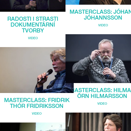
MASTERCLASS: JÓHA
JÓHANNSSON
RADOSTI I STRASTI
DOKUMENTÁRNÍ
VIDEO
TVORBY
VIDEO
MASTERCLASS: HILM
ÖRN HILMARSSON
MASTERCLASS: FRIDRIK
VIDEO
THÓR FRIDRIKSSON
VIDEO