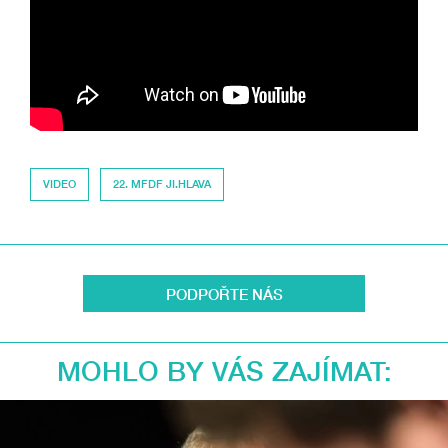
VIDEO
22. MFDF JI.HLAVA
PODPOŘTE NÁS
MOHLO BY VÁS ZAJÍMAT: