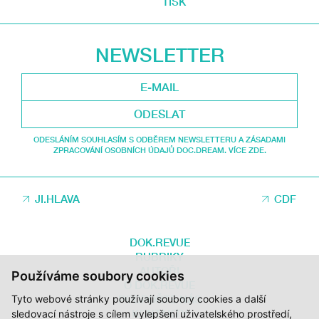
TISK
NEWSLETTER
ODESLAT
ODESLÁNÍM SOUHLASÍM S ODBĚREM NEWSLETTERU A ZÁSADAMI
ZPRACOVÁNÍ OSOBNÍCH ÚDAJŮ DOC.DREAM. VÍCE ZDE.
JI.HLAVA
CDF
DOK.REVUE
RUBRIKY
AUTOŘI
Používáme soubory cookies
O DOK.REVUE
PODPOŘTE NÁS
Tyto webové stránky používají soubory cookies a další
KONTAKTY
sledovací nástroje s cílem vylepšení uživatelského prostředí,