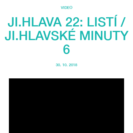
VIDEO
JI.HLAVA 22: LISTÍ /
JI.HLAVSKÉ MINUTY
6
30. 10. 2018