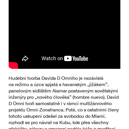
Hudební tvorba Davida D Omniho je nezávislá
na režimu a úzce spjatá s havanským „jižákem”,
panelovým sídlištěm Alamar postaveným sovětskými
inženýry pro „nového člověka” (hombre nuevo). David
D Omni tvoří samostatně i v rámci multižánrového
projektu Omni-Zonafranca. Poté, co s ostatními členy
tohoto uskupení odešel za svobodou do Miami,
rozhodl se pro návrat na Kubu, kde přes všechny
překážky, zákazy a omezení nadále káže o meditaci