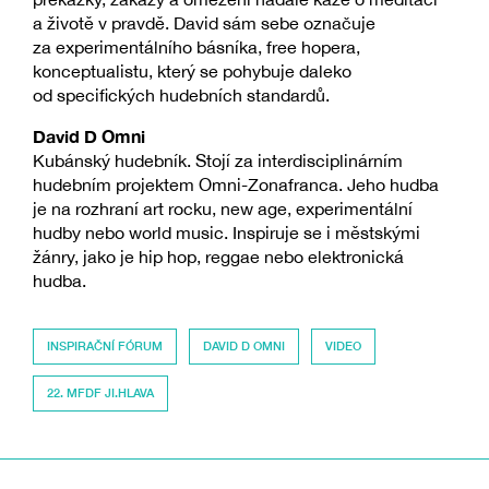
a životě v pravdě. David sám sebe označuje
za experimentálního básníka, free hopera,
konceptualistu, který se pohybuje daleko
od specifických hudebních standardů.
David D Omni
Kubánský hudebník. Stojí za interdisciplinárním
hudebním projektem Omni-Zonafranca. Jeho hudba
je na rozhraní art rocku, new age, experimentální
hudby nebo world music. Inspiruje se i městskými
žánry, jako je hip hop, reggae nebo elektronická
hudba.
INSPIRAČNÍ FÓRUM
DAVID D OMNI
VIDEO
22. MFDF JI.HLAVA