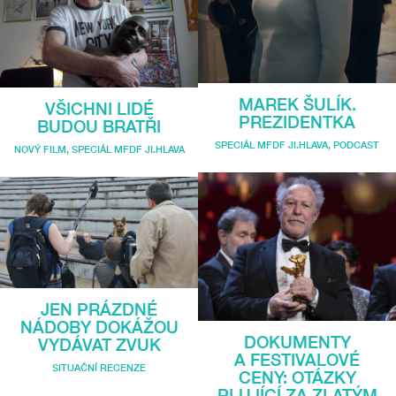
MAREK ŠULÍK.
VŠICHNI LIDÉ
PREZIDENTKA
BUDOU BRATŘI
SPECIÁL MFDF JI.HLAVA
,
PODCAST
NOVÝ FILM
,
SPECIÁL MFDF JI.HLAVA
JEN PRÁZDNÉ
NÁDOBY DOKÁŽOU
DOKUMENTY
VYDÁVAT ZVUK
A FESTIVALOVÉ
SITUAČNÍ RECENZE
CENY: OTÁZKY
PLUJÍCÍ ZA ZLATÝM