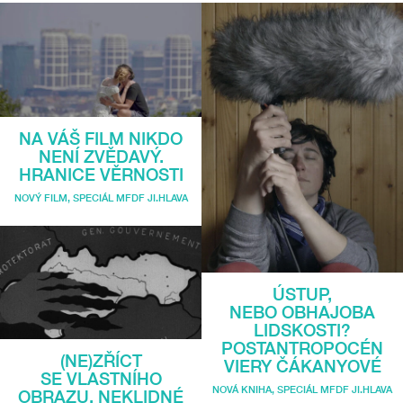
NA VÁŠ FILM NIKDO
NENÍ ZVĚDAVÝ.
HRANICE VĚRNOSTI
NOVÝ FILM
,
SPECIÁL MFDF JI.HLAVA
ÚSTUP,
NEBO OBHAJOBA
LIDSKOSTI?
POSTANTROPOCÉN
(NE)ZŘÍCT
VIERY ČÁKANYOVÉ
SE VLASTNÍHO
NOVÁ KNIHA
,
SPECIÁL MFDF JI.HLAVA
OBRAZU. NEKLIDNÉ