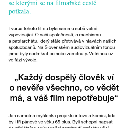
se kterými se na filmařské cestě
potkala.
Tvorba tohoto filmu byla sama o sobě velmi
vypovídající. O naší společnosti, o machismu
a patriarchátu, který stále přetrvává v hlavách našich
spoluobčanů. Na Slovenském audiovizuálním fondu
jsme byly sedmkrát po sobě zamítnuty. Většinou už
ve fázi vývoje.
„Každý dospělý člověk ví
o nevěře všechno, co vědět
má, a váš film nepotřebuje“
Jen samotná myšlenka projektu iritovala komisi, kde
byli tři pánové ve věku 65 plus. Byli schopni napsat
do oficiálních odůvodnění zamítnutí projektu věci