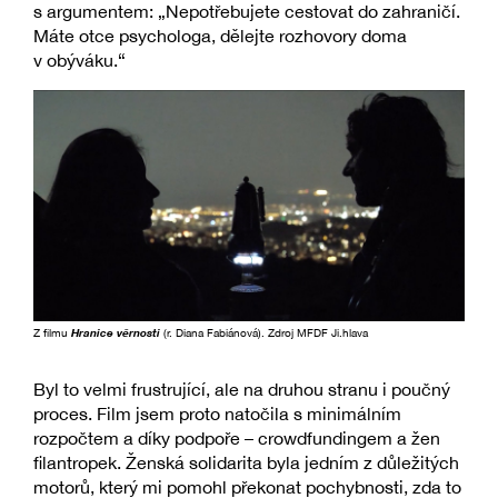
s argumentem: „Nepotřebujete cestovat do zahraničí.
Máte otce psychologa, dělejte rozhovory doma
v obýváku.“
Z filmu
Hranice věrnosti
(r. Diana Fabiánová). Zdroj MFDF Ji.hlava
Byl to velmi frustrující, ale na druhou stranu i poučný
proces. Film jsem proto natočila s minimálním
rozpočtem a díky podpoře – crowdfundingem a žen
filantropek. Ženská solidarita byla jedním z důležitých
motorů, který mi pomohl překonat pochybnosti, zda to