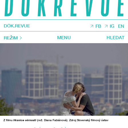
DOK.REVUE
FB
IG
EN
MENU
HLEDAT
REŽIM
Z filmu
Hranice věrnosti
(rež. Diana Fabiánová). Zdroj Slovenský filmový ústav