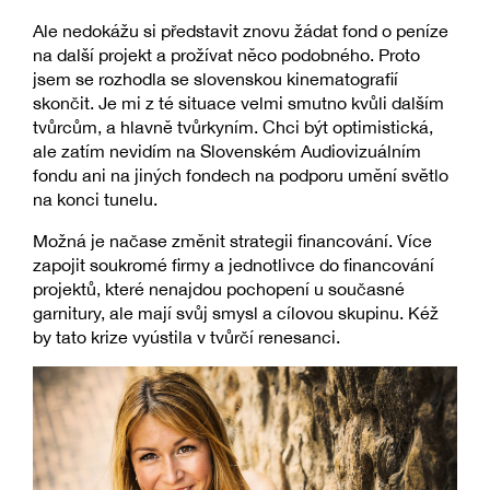
Ale nedokážu si představit znovu žádat fond o peníze
na další projekt a prožívat něco podobného. Proto
jsem se rozhodla se slovenskou kinematografií
skončit. Je mi z té situace velmi smutno kvůli dalším
tvůrcům, a hlavně tvůrkyním. Chci být optimistická,
ale zatím nevidím na Slovenském Audiovizuálním
fondu ani na jiných fondech na podporu umění světlo
na konci tunelu.
Možná je načase změnit strategii financování. Více
zapojit soukromé firmy a jednotlivce do financování
projektů, které nenajdou pochopení u současné
garnitury, ale mají svůj smysl a cílovou skupinu. Kéž
by tato krize vyústila v tvůrčí renesanci.