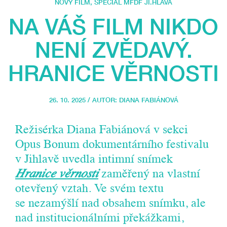
NOVÝ FILM
,
SPECIÁL MFDF JI.HLAVA
NA VÁŠ FILM NIKDO
NENÍ ZVĚDAVÝ.
HRANICE VĚRNOSTI
26. 10. 2025 / AUTOR:
DIANA FABIÁNOVÁ
Režisérka Diana Fabiánová v sekci
Opus Bonum dokumentárního festivalu
v Jihlavě uvedla intimní snímek
Hranice věrnosti
zaměřený na vlastní
otevřený vztah. Ve svém textu
se nezamýšlí nad obsahem snímku, ale
nad institucionálními překážkami,