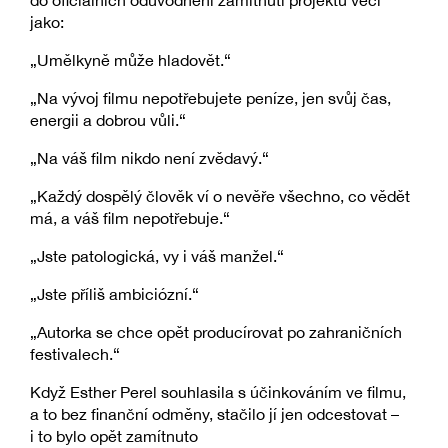
jako:
„Umělkyně může hladovět.“
„Na vývoj filmu nepotřebujete peníze, jen svůj čas,
energii a dobrou vůli.“
„Na váš film nikdo není zvědavý.“
„Každý dospělý člověk ví o nevěře všechno, co vědět
má, a váš film nepotřebuje.“
„Jste patologická, vy i váš manžel.“
„Jste příliš ambiciózní.“
„Autorka se chce opět producírovat po zahraničních
festivalech.“
Když Esther Perel souhlasila s účinkováním ve filmu,
a to bez finanční odměny, stačilo jí jen odcestovat –
i to bylo opět zamítnuto