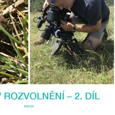
 ROZVOLNĚNÍ – 2. DÍL
NÁZOR