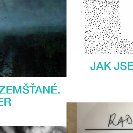
JAK JS
OZEMŠŤANÉ.
ER