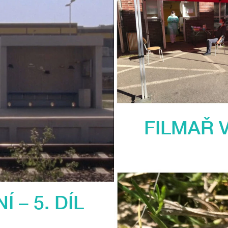
FILMAŘ V
 – 5. DÍL