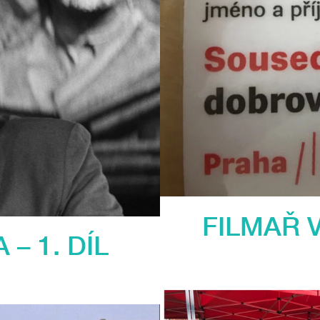
FILMAŘ V
– 1. DÍL