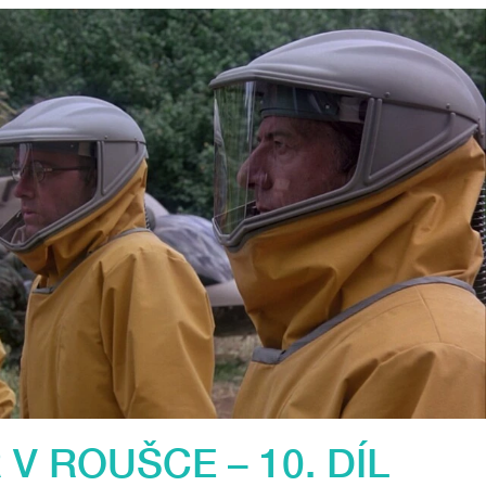
 V ROUŠCE – 10. DÍL