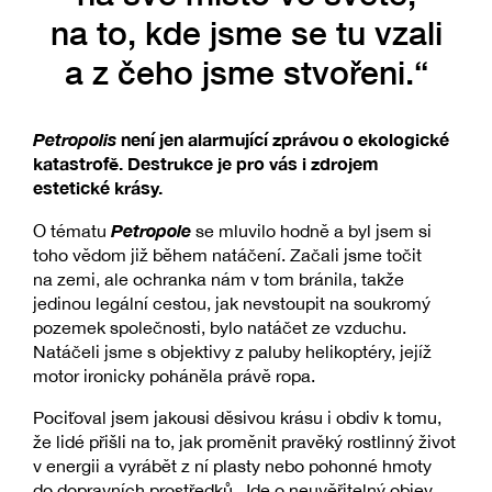
na to, kde jsme se tu vzali
a z čeho jsme stvořeni.“
Petropolis
není jen alarmující zprávou o ekologické
katastrofě. Destrukce je pro vás i zdrojem
estetické krásy.
Petropole
O tématu
se mluvilo hodně a byl jsem si
toho vědom již během natáčení. Začali jsme točit
na zemi, ale ochranka nám v tom bránila, takže
jedinou legální cestou, jak nevstoupit na soukromý
pozemek společnosti, bylo natáčet ze vzduchu.
Natáčeli jsme s objektivy z paluby helikoptéry, jejíž
motor ironicky poháněla právě ropa.
Pociťoval jsem jakousi děsivou krásu i obdiv k tomu,
že lidé přišli na to, jak proměnit pravěký rostlinný život
v energii a vyrábět z ní plasty nebo pohonné hmoty
do dopravních prostředků. Jde o neuvěřitelný objev,