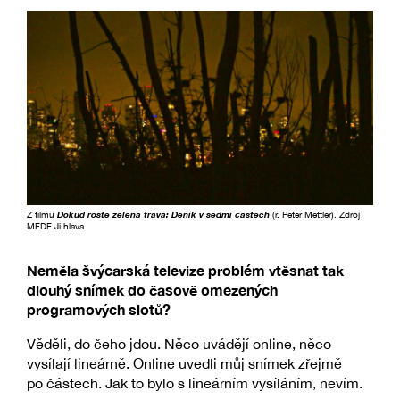
Z filmu
Dokud roste zelená tráva: Deník v sedmi částech
(r. Peter Mettler). Zdroj
MFDF Ji.hlava
Neměla švýcarská televize problém vtěsnat tak
dlouhý snímek do časově omezených
programových slotů?
Věděli, do čeho jdou. Něco uvádějí online, něco
vysílají lineárně. Online uvedli můj snímek zřejmě
po částech. Jak to bylo s lineárním vysíláním, nevím.