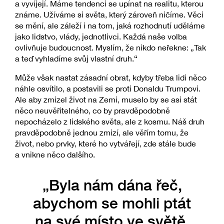
a vyvíjejí. Máme tendenci se upínat na realitu, kterou
známe. Užíváme si světa, který zároveň ničíme. Věci
se mění, ale záleží i na tom, jaká rozhodnutí uděláme
jako lidstvo, vlády, jednotlivci. Každá naše volba
ovlivňuje budoucnost. Myslím, že nikdo neřekne: „Tak
a teď vyhladíme svůj vlastní druh.“
Může však nastat zásadní obrat, kdyby třeba lidi něco
náhle osvítilo, a postavili se proti Donaldu Trumpovi.
Ale aby zmizel život na Zemi, muselo by se asi stát
něco neuvěřitelného, co by pravděpodobně
nepocházelo z lidského světa, ale z kosmu. Náš druh
pravděpodobně jednou zmizí, ale věřím tomu, že
život, nebo prvky, které ho vytvářejí, zde stále bude
a vnikne něco dalšího.
„Byla nám dána řeč,
abychom se mohli ptát
na své místo ve světě,