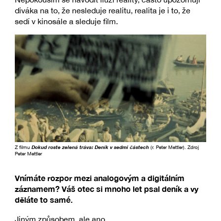
diváka na to, že nesleduje realitu, realita je i to, že
sedí v kinosále a sleduje film.
Z filmu
Dokud roste zelená tráva: Deník v sedmi částech
(r. Peter Mettler). Zdroj
Peter Mettler
Vnímáte rozpor mezi analogovým a digitálním
záznamem? Váš otec si mnoho let psal deník a vy
děláte to samé.
Jiným způsobem, ale ano.