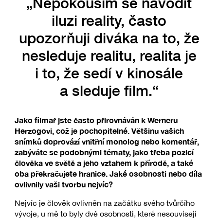
„Nepokouším se navodit
iluzi reality, často
upozorňuji diváka na to, že
nesleduje realitu, realita je
i to, že sedí v kinosále
a sleduje film.“
Jako filmař jste často přirovnáván k Werneru
Herzogovi, což je pochopitelné. Většinu vašich
snímků doprovází vnitřní monolog nebo komentář,
zabýváte se podobnými tématy, jako třeba pozicí
člověka ve světě a jeho vztahem k přírodě, a také
oba překračujete hranice. Jaké osobnosti nebo díla
ovlivnily vaši tvorbu nejvíc?
Nejvíc je člověk ovlivněn na začátku svého tvůrčího
vývoje, u mě to byly dvě osobnosti, které nesouvisejí