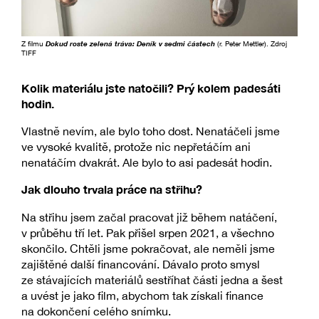
Z filmu
Dokud roste zelená tráva: Deník v sedmi částech
(r. Peter Mettler). Zdroj
TIFF
Kolik materiálu jste natočili? Prý kolem padesáti
hodin.
Vlastně nevím, ale bylo toho dost. Nenatáčeli jsme
ve vysoké kvalitě, protože nic nepřetáčím ani
nenatáčím dvakrát. Ale bylo to asi padesát hodin.
Jak dlouho trvala práce na střihu?
Na střihu jsem začal pracovat již během natáčení,
v průběhu tří let. Pak přišel srpen 2021, a všechno
skončilo. Chtěli jsme pokračovat, ale neměli jsme
zajištěné další financování. Dávalo proto smysl
ze stávajících materiálů sestříhat části jedna a šest
a uvést je jako film, abychom tak získali finance
na dokončení celého snímku.