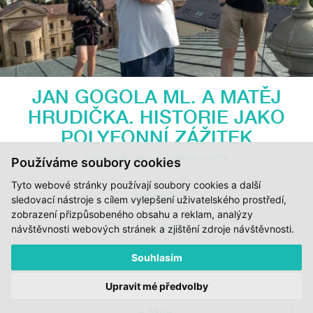
JAN GOGOLA ML. A MATĚJ
HRUDIČKA. HISTORIE JAKO
POLYFONNÍ ZÁŽITEK
ROZHOVOR
,
SPECIÁL JEDNOHO SVĚTA
Používáme soubory cookies
Tyto webové stránky používají soubory cookies a další
NAHORU
sledovací nástroje s cílem vylepšení uživatelského prostředí,
zobrazení přizpůsobeného obsahu a reklam, analýzy
TISK
návštěvnosti webových stránek a zjištění zdroje návštěvnosti.
Souhlasím
NEWSLETTER
Upravit mé předvolby