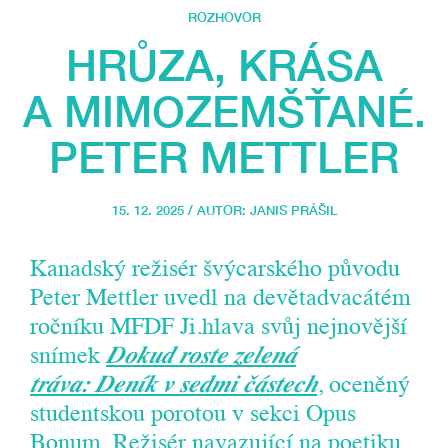
ROZHOVOR
HRŮZA, KRÁSA
A MIMOZEMŠŤANÉ.
PETER METTLER
15. 12. 2025 / AUTOR:
JANIS PRÁŠIL
Kanadský režisér švýcarského původu
Peter Mettler uvedl na devětadvacátém
ročníku MFDF Ji.hlava svůj nejnovější
snímek
Dokud roste zelená
tráva: Deník v sedmi částech
, oceněný
studentskou porotou v sekci Opus
Bonum. Režisér navazující na poetiku