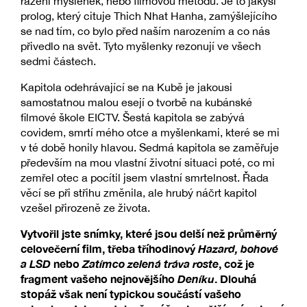
řazení myšlenek, nebo filmovou metodu. Je to jakýsi
prolog, který cituje Thich Nhat Hanha, zamýšlejícího
se nad tím, co bylo před naším narozením a co nás
přivedlo na svět. Tyto myšlenky rezonují ve všech
sedmi částech.
Kapitola odehrávající se na Kubě je jakousi
samostatnou malou esejí o tvorbě na kubánské
filmové škole EICTV. Šestá kapitola se zabývá
covidem, smrtí mého otce a myšlenkami, které se mi
v té době honily hlavou. Sedmá kapitola se zaměřuje
především na mou vlastní životní situaci poté, co mi
zemřel otec a pocítil jsem vlastní smrtelnost. Řada
věcí se při střihu změnila, ale hrubý náčrt kapitol
vzešel přirozeně ze života.
Vytvořil jste snímky, které jsou delší než průměrný
celovečerní film, třeba tříhodinový
Hazard, bohové
a LSD
nebo
Zatímco zelená tráva roste
, což je
fragment vašeho nejnovějšího
Deníku
. Dlouhá
stopáž však není typickou součástí vašeho