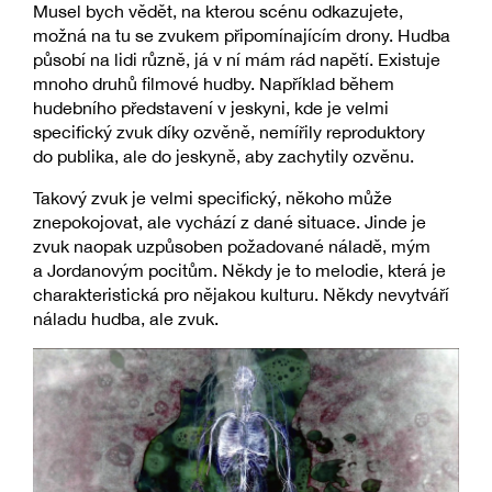
Musel bych vědět, na kterou scénu odkazujete,
možná na tu se zvukem připomínajícím drony. Hudba
působí na lidi různě, já v ní mám rád napětí. Existuje
mnoho druhů filmové hudby. Například během
hudebního představení v jeskyni, kde je velmi
specifický zvuk díky ozvěně, nemířily reproduktory
do publika, ale do jeskyně, aby zachytily ozvěnu.
Takový zvuk je velmi specifický, někoho může
znepokojovat, ale vychází z dané situace. Jinde je
zvuk naopak uzpůsoben požadované náladě, mým
a Jordanovým pocitům. Někdy je to melodie, která je
charakteristická pro nějakou kulturu. Někdy nevytváří
náladu hudba, ale zvuk.