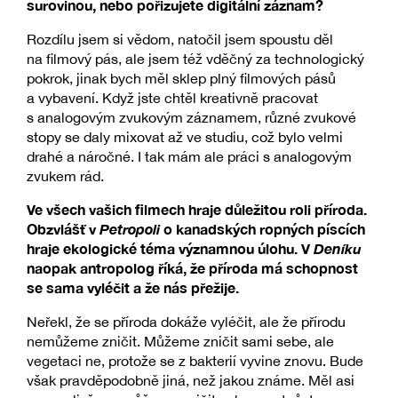
surovinou, nebo pořizujete digitální záznam?
Rozdílu jsem si vědom, natočil jsem spoustu děl
na filmový pás, ale jsem též vděčný za technologický
pokrok, jinak bych měl sklep plný filmových pásů
a vybavení. Když jste chtěl kreativně pracovat
s analogovým zvukovým záznamem, různé zvukové
stopy se daly mixovat až ve studiu, což bylo velmi
drahé a náročné. I tak mám ale práci s analogovým
zvukem rád.
Ve všech vašich filmech hraje důležitou roli příroda.
Obzvlášť v
Petropoli
o kanadských ropných píscích
hraje ekologické téma významnou úlohu. V
Deníku
naopak antropolog říká, že příroda má schopnost
se sama vyléčit a že nás přežije.
Neřekl, že se příroda dokáže vyléčit, ale že přírodu
nemůžeme zničit. Můžeme zničit sami sebe, ale
vegetaci ne, protože se z bakterií vyvine znovu. Bude
však pravděpodobně jiná, než jakou známe. Měl asi