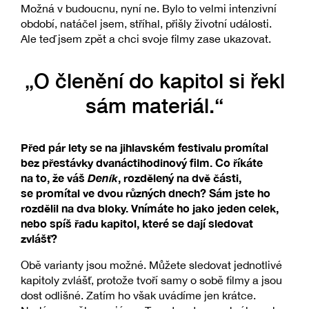
Možná v budoucnu, nyní ne. Bylo to velmi intenzivní
období, natáčel jsem, stříhal, přišly životní události.
Ale teď jsem zpět a chci svoje filmy zase ukazovat.
„O členění do kapitol si řekl
sám materiál.“
Před pár lety se na jihlavském festivalu promítal
bez přestávky dvanáctihodinový film. Co říkáte
na to, že váš
Deník
, rozdělený na dvě části,
se promítal ve dvou různých dnech? Sám jste ho
rozdělil na dva bloky. Vnímáte ho jako jeden celek,
nebo spíš řadu kapitol, které se dají sledovat
zvlášť?
Obě varianty jsou možné. Můžete sledovat jednotlivé
kapitoly zvlášť, protože tvoří samy o sobě filmy a jsou
dost odlišné. Zatím ho však uvádíme jen krátce.