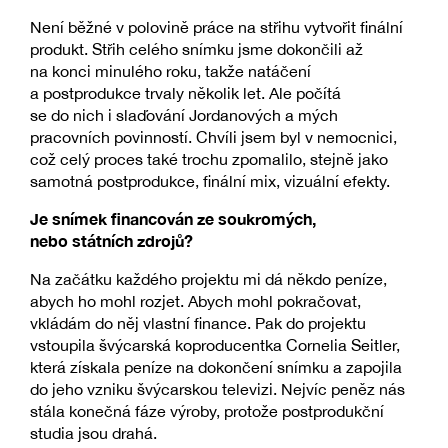
Není běžné v polovině práce na střihu vytvořit finální
produkt. Střih celého snímku jsme dokončili až
na konci minulého roku, takže natáčení
a postprodukce trvaly několik let. Ale počítá
se do nich i slaďování Jordanových a mých
pracovních povinností. Chvíli jsem byl v nemocnici,
což celý proces také trochu zpomalilo, stejně jako
samotná postprodukce, finální mix, vizuální efekty.
Je snímek financován ze soukromých,
nebo státních zdrojů?
Na začátku každého projektu mi dá někdo peníze,
abych ho mohl rozjet. Abych mohl pokračovat,
vkládám do něj vlastní finance. Pak do projektu
vstoupila švýcarská koproducentka Cornelia Seitler,
která získala peníze na dokončení snímku a zapojila
do jeho vzniku švýcarskou televizi. Nejvíc peněz nás
stála konečná fáze výroby, protože postprodukční
studia jsou drahá.