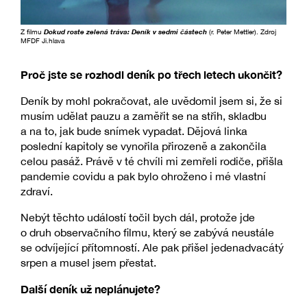
Z filmu
Dokud roste zelená tráva: Deník v sedmi částech
(r. Peter Mettler). Zdroj
MFDF Ji.hlava
Proč jste se rozhodl deník po třech letech ukončit?
Deník by mohl pokračovat, ale uvědomil jsem si, že si
musím udělat pauzu a zaměřit se na střih, skladbu
a na to, jak bude snímek vypadat. Dějová linka
poslední kapitoly se vynořila přirozeně a zakončila
celou pasáž. Právě v té chvíli mi zemřeli rodiče, přišla
pandemie covidu a pak bylo ohroženo i mé vlastní
zdraví.
Nebýt těchto událostí točil bych dál, protože jde
o druh observačního filmu, který se zabývá neustále
se odvíjející přítomností. Ale pak přišel jedenadvacátý
srpen a musel jsem přestat.
Další deník už neplánujete?