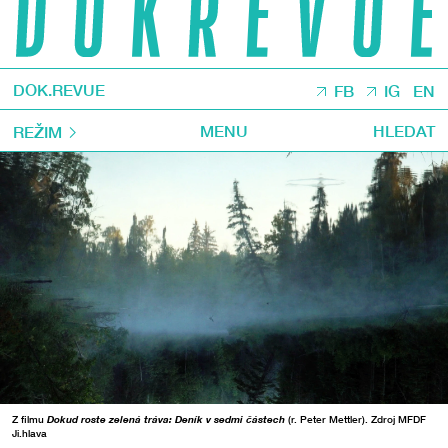
DOK.REVUE
FB
IG
EN
MENU
HLEDAT
REŽIM
Z filmu
Dokud roste zelená tráva: Deník v sedmi částech
(r. Peter Mettler). Zdroj MFDF
Ji.hlava