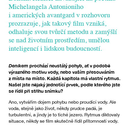
Michelangela Antonioniho
i amerických avantgard v rozhovoru
prozrazuje, jak takový film vzniká,
odhaluje svou tvůrčí metodu a zamýšlí
se nad životním prostředím, umělou
inteligencí i lidskou budoucností.
Deníkem
prochází neustálý pohyb, ať v podobě
výrazného motivu vody, nebo vaším přesouváním
z místa na místo. Každá kapitola má vlastní rytmus.
Našel jste nějaký jednotící prvek, podle kterého jste
se řídil při střihu snímku?
Ano, vytvářím dojem pohybu nebo proudící vody. Ale
voda, stejně jako život, někdy prudce padá, je
turbulentní, a jindy je to tiché jezero. Rytmus diktovaly
situace, někdy se film skutečně řídil přítomností vody.