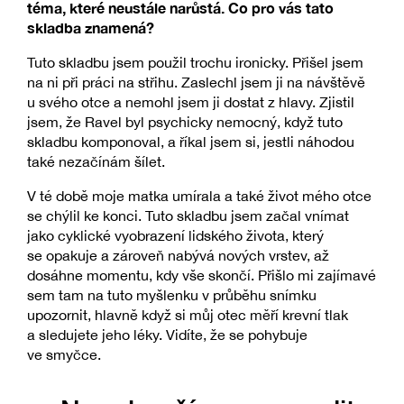
téma, které neustále narůstá. Co pro vás tato
skladba znamená?
Tuto skladbu jsem použil trochu ironicky. Přišel jsem
na ni při práci na střihu. Zaslechl jsem ji na návštěvě
u svého otce a nemohl jsem ji dostat z hlavy. Zjistil
jsem, že Ravel byl psychicky nemocný, když tuto
skladbu komponoval, a říkal jsem si, jestli náhodou
také nezačínám šílet.
V té době moje matka umírala a také život mého otce
se chýlil ke konci. Tuto skladbu jsem začal vnímat
jako cyklické vyobrazení lidského života, který
se opakuje a zároveň nabývá nových vrstev, až
dosáhne momentu, kdy vše skončí. Přišlo mi zajímavé
sem tam na tuto myšlenku v průběhu snímku
upozornit, hlavně když si můj otec měří krevní tlak
a sledujete jeho léky. Vidíte, že se pohybuje
ve smyčce.