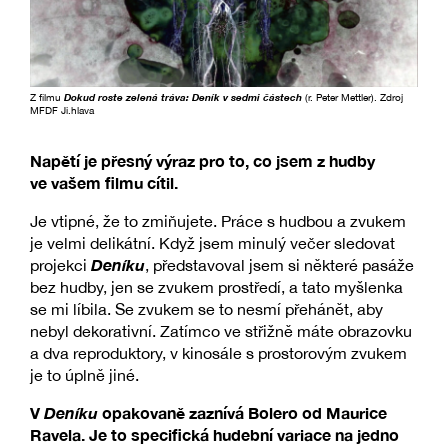
Z filmu
Dokud roste zelená tráva: Deník v sedmi částech
(r. Peter Mettler). Zdroj
MFDF Ji.hlava
Napětí je přesný výraz pro to, co jsem z hudby
ve vašem filmu cítil.
Je vtipné, že to zmiňujete. Práce s hudbou a zvukem
je velmi delikátní. Když jsem minulý večer sledovat
Deníku
projekci
, představoval jsem si některé pasáže
bez hudby, jen se zvukem prostředí, a tato myšlenka
se mi líbila. Se zvukem se to nesmí přehánět, aby
nebyl dekorativní. Zatímco ve střižně máte obrazovku
a dva reproduktory, v kinosále s prostorovým zvukem
je to úplně jiné.
V
Deníku
opakovaně zaznívá Bolero od Maurice
Ravela. Je to specifická hudební variace na jedno