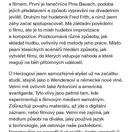
s filmem. První je tanečnice Pina Bausch, podoba
jejích představení a způsob vyprávění na divadelním
jevišti. Druhým byl hudebník Fred Frith, s nímž jsem
záhy začal spolupracovat. Má základní povědomí
o filmu, ale je to mistr hudební improvizace
a kompozice. Prozkoumává různé způsoby, jak
skládat hudbu, ovlivnily mě metody jeho práce. Místo
psaní klasických scénářů hledám způsoby, jak
vytvářet filmy, do kterých vstupuje náhoda a které
reagují na běh přítomných událostí.
O Herzogovi jsem samozřejmě slyšel už na začátku
studií, stejně jako o Wendersovi a německé nové vlně.
Velmi mě ovlivnili také Antonioni a americká
avantgarda. Tyto vlivy jsou patrné tam, kde
experimentuji s filmovým médiem samotným.
Zdůrazňuji povahu materiálu, až jde o digitální
záznam, nebo filmový pás. Velmi mě zajímá, jak
médium působí na diváka, jaký používá jazyk
a technologie, jak oslovuje naše podvědomí.
Nepokouším se navodit iluzi reality, často upozorňuji