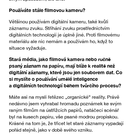
Používáte stále filmovou kameru?
Většinou používám digitální kameru, také kvůli
záznamu zvuku. Stříhání zvuku prostřednictvím
digitálních technologií je úplně jiné. Proti filmovému
materiálu ale nic nemám a používám ho, když to
situace vyžaduje.
Stará média, jako filmová kamera nebo ručně
psaný záznam na papíru, mají blíže k realitě než
digitální záznamy, které jsou jen souborem dat. Co
si myslíte o používání umělé inteligence
a digitálních technologií během tvůrčího procesu?
Máte asi na mysli řetězec „organické“ reality. Právě
nedávno jsem vyhrabal hromadu poznámek ke svým
raným filmům na ústřižcích papírů, natáčecí scénář
byl na kusech papíru, vše psané modrou propiskou.
Krásné na tom je, že třicet let staré záznamy vypadají
pořád stejně, jako v době svého vzniku.