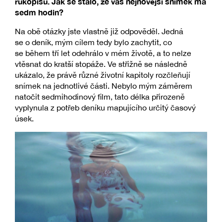
rukopisu. Jak se stalo, že váš nejnovější snímek má
sedm hodin?
Na obě otázky jste vlastně již odpověděl. Jedná
se o deník, mým cílem tedy bylo zachytit, co
se během tří let odehrálo v mém životě, a to nelze
vtěsnat do kratší stopáže. Ve střižně se následně
ukázalo, že právě různé životní kapitoly rozčleňují
snímek na jednotlivé části. Nebylo mým záměrem
natočit sedmihodinový film, tato délka přirozeně
vyplynula z potřeb deníku mapujícího určitý časový
úsek.