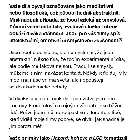
Vaše díla bývají označována jako meditativní
nebo filozofická, což působí hodně abstraktně.
Mně naopak připadá, že jsou fyzická až smyslová.
Působí velmi esteticky, zvuková složka i obraz
dokáží diváka vtáhnout. Jsou pro vás filmy spíš
intelektuální, emotivní či smyslovou zkušeností?
Jsou trochu od všeho, ale nemyslím si, že jsou
abstraktní. Někdo říká, že točím experimentální díla,
ale podle mě taková nejsou. Pracují se smysly,
můžeme s nimi navázat kontakt. Někdy reflektují vliv
médií na naše vnímá světa, ale nepouštějí
se do akademické debaty.
Vždycky je v nich prvek dobrodružství, jsou tam
postavy, které mluví o stejných věcech, jako běžní
lidé. Právě jsem měl retrospektivu v Torontu a lidé,
kteří viděli moje filmy poprvé, se divili, jak snadné je
jim porozumět.
Vaše snímky jako
Hazard, bohové a LSD
tematizují