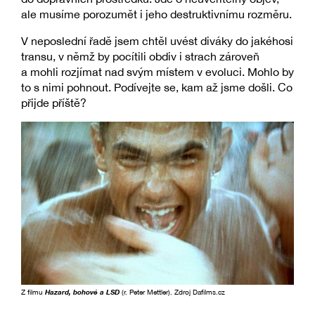
ale musíme porozumět i jeho destruktivnímu rozměru.
V neposlední řadě jsem chtěl uvést diváky do jakéhosi
transu, v němž by pocítili obdiv i strach zároveň
a mohli rozjímat nad svým místem v evoluci. Mohlo by
to s nimi pohnout. Podívejte se, kam až jsme došli. Co
přijde příště?
Z filmu
Hazard, bohové a LSD
(r. Peter Mettler). Zdroj Dafilms.cz