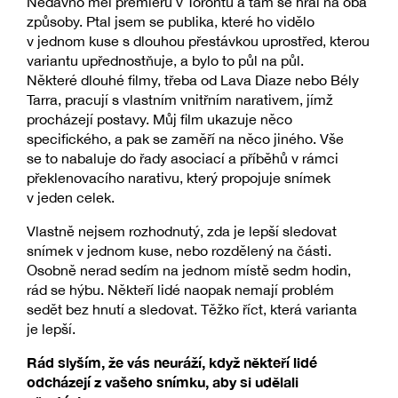
Nedávno měl premiéru v Torontu a tam se hrál na oba
způsoby. Ptal jsem se publika, které ho vidělo
v jednom kuse s dlouhou přestávkou uprostřed, kterou
variantu upřednostňuje, a bylo to půl na půl.
Některé dlouhé filmy, třeba od Lava Diaze nebo Bély
Tarra, pracují s vlastním vnitřním narativem, jímž
procházejí postavy. Můj film ukazuje něco
specifického, a pak se zaměří na něco jiného. Vše
se to nabaluje do řady asociací a příběhů v rámci
překlenovacího narativu, který propojuje snímek
v jeden celek.
Vlastně nejsem rozhodnutý, zda je lepší sledovat
snímek v jednom kuse, nebo rozdělený na části.
Osobně nerad sedím na jednom místě sedm hodin,
rád se hýbu. Někteří lidé naopak nemají problém
sedět bez hnutí a sledovat. Těžko říct, která varianta
je lepší.
Rád slyším, že vás neuráží, když někteří lidé
odcházejí z vašeho snímku, aby si udělali