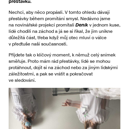
přestávku.
Nechci, aby něco propásli. V tomto ohledu dávají
přestávky během promítání smysl. Nedávno jsme
Deník
na novinářské projekci promítali
v jednom kuse,
lidé chodili na záchod a já se si říkal, že jim unikne
důležitá část, třeba když můj otec mluví o válce
v předtuše naší současnosti.
Přijdete tak o klíčový moment, k němuž celý snímek
směřuje. Proto mám rád přestávky, lidé se mohou
protáhnout, dojít si na záchod nebo za jiným lidskými
záležitostmi, a pak se vrátit a pokračovat
ve sledování.