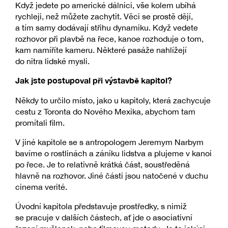
Když jedete po americké dálnici, vše kolem ubíhá
rychleji, než můžete zachytit. Věci se prostě dějí,
a tím samy dodávají střihu dynamiku. Když vedete
rozhovor při plavbě na řece, kanoe rozhoduje o tom,
kam namíříte kameru. Některé pasáže nahlížejí
do nitra lidské mysli.
Jak jste postupoval při výstavbě kapitol?
Někdy to určilo místo, jako u kapitoly, která zachycuje
cestu z Toronta do Nového Mexika, abychom tam
promítali film.
V jiné kapitole se s antropologem Jeremym Narbym
bavíme o rostlinách a zániku lidstva a plujeme v kanoi
po řece. Je to relativně krátká část, soustředěná
hlavně na rozhovor. Jiné části jsou natočené v duchu
cinema verité.
Úvodní kapitola představuje prostředky, s nimiž
se pracuje v dalších částech, ať jde o asociativní