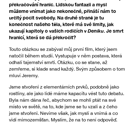
překračování hranic. Lidskou fantazii a mysl
můžeme vnímat jako nekonečné, přináší nám to
určitý pocit svobody. Na druhé straně je tu
konečnost našeho těla, které má své limity, jak
ukazují kapitoly o vašich rodičích v
Deníku
. Je smrt
hranicí, která se dá překročit?
Touto otázkou se zabýval můj první film, který jsem
natočil během studií. Vystupuje v něm postava, která
odhalí tajemství smrti. Otázku, co se stane, až
zemřeme, si klade snad každý. Svým způsobem o tom
mluví Jeremy.
Jsme stvořeni z elementárních prvků, podobně jako
rostliny, ale jako lidé máme kapacitu vést tuto debatu.
Byla nám dána řeč, abychom se mohli ptát na své
místo ve světě, na to, kde jsme se tu vzali a z čeho
jsme stvořeni. Nevíme však, jak myslí a vnímá a co
vidí mimozemšťan. Myslím, že na to není odpověď.