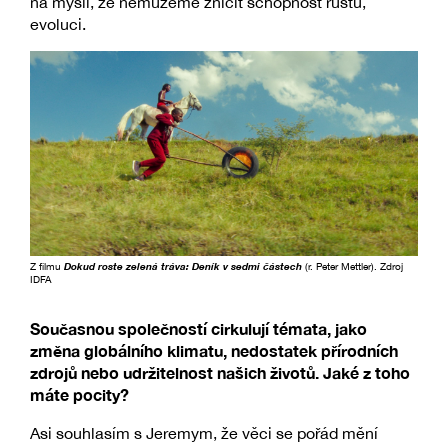
na mysli, že nemůžeme zničit schopnost růstu,
evoluci.
Z filmu
Dokud roste zelená tráva: Deník v sedmi částech
(r. Peter Mettler). Zdroj
IDFA
Současnou společností cirkulují témata, jako
změna globálního klimatu, nedostatek přírodních
zdrojů nebo udržitelnost našich životů. Jaké z toho
máte pocity?
Asi souhlasím s Jeremym, že věci se pořád mění