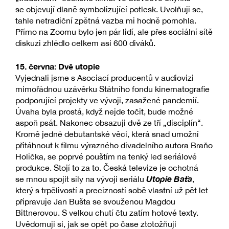
se objevují dlaně symbolizující potlesk. Uvolňuji se,
tahle netradiční zpětná vazba mi hodně pomohla.
Přímo na Zoomu bylo jen pár lidí, ale přes sociální sítě
diskuzi zhlédlo celkem asi 600 diváků.
15. června: Dvě utopie
Vyjednali jsme s Asociací producentů v audiovizi
mimořádnou uzávěrku Státního fondu kinematografie
podporující projekty ve vývoji, zasažené pandemií.
Úvaha byla prostá, když nejde točit, bude možné
aspoň psát. Nakonec obsazuji dvě ze tří „disciplín“.
Kromě jedné debutantské věci, která snad umožní
přitáhnout k filmu výrazného divadelního autora Braňo
Holička, se poprvé pouštím na tenký led seriálové
produkce. Stojí to za to. Česká televize je ochotná
Utopie Baťa
se mnou spojit síly na vývoji seriálu
,
který s trpělivostí a precizností sobě vlastní už pět let
připravuje Jan Bušta se svouženou Magdou
Bittnerovou. S velkou chutí čtu zatím hotové texty.
Uvědomuji si, jak se opět po čase ztotožňuji