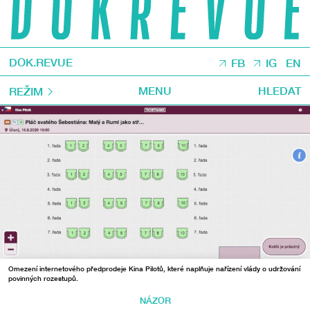
DOK.REVUE
FB
IG
EN
MENU
HLEDAT
REŽIM
Omezení internetového předprodeje Kina Pilotů, které naplňuje nařízení vlády o udržování
povinných rozestupů.
NÁZOR