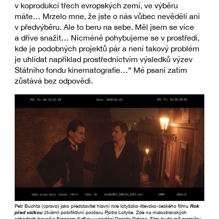
v koprodukci třech evropských zemí, ve výběru
máte… Mrzelo mne, že jste o nás vůbec nevěděli ani
v předvýběru. Ale to beru na sebe. Měl jsem se více
a dříve snažit… Nicméně pohybujeme se v prostředí,
kde je podobných projektů pár a není takový problém
je uhlídat například prostřednictvím výsledků výzev
Státního fondu kinematografie…“ Mé psaní zatím
zůstává bez odpovědi.
Petr Buchta (vpravo) jako představitel hlavní role lotyšsko-litevsko-českého filmu
Rok
před válkou
ztvárnil polofiktivní postavu Pjotra Lotyše. Zde na malostranských
schodech hovoří s Franzem Kafkou v podání Daniela Sidona. Film bude mít premiéru