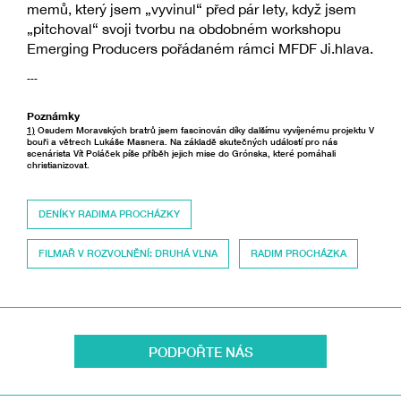
memů, který jsem „vyvinul“ před pár lety, když jsem
„pitchoval“ svoji tvorbu na obdobném workshopu
Emerging Producers pořádaném rámci MFDF Ji.hlava.
---
Poznámky
1)
Osudem Moravských bratrů jsem fascinován díky dalšímu vyvíjenému projektu V
bouři a větrech Lukáše Masnera. Na základě skutečných událostí pro nás
scenárista Vít Poláček píše příběh jejich mise do Grónska, které pomáhali
christianizovat.
DENÍKY RADIMA PROCHÁZKY
FILMAŘ V ROZVOLNĚNÍ: DRUHÁ VLNA
RADIM PROCHÁZKA
PODPOŘTE NÁS