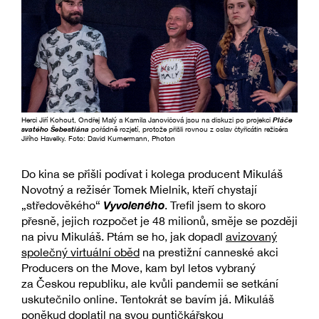
Herci Jiří Kohout, Ondřej Malý a Kamila Janovičová jsou na diskuzi po projekci
Pláče
svatého Šebestiána
pořádně rozjetí, protože přišli rovnou z oslav čtyřicátin režiséra
Jiřího Havelky. Foto: David Kumermann, Photon
Do kina se přišli podívat i kolega producent Mikuláš
Novotný a režisér Tomek Mielnik, kteří chystají
Vyvoleného
„středověkého“
. Trefil jsem to skoro
přesně, jejich rozpočet je 48 milionů, směje se později
na pivu Mikuláš. Ptám se ho, jak dopadl
avizovaný
společný virtuální oběd
na prestižní canneské akci
Producers on the Move, kam byl letos vybraný
za Českou republiku, ale kvůli pandemii se setkání
uskutečnilo online. Tentokrát se bavím já. Mikuláš
poněkud doplatil na svou puntičkářskou