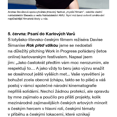
Andrea Slováková spoluvytvářela jihlavský festival „myslící filmem“, založila vlastní
nakladatelství Beseda a vedla Nakladatelství AMU. Nyní má šanci ovlivnit směřování
nejdůležitější filmařské školy u nás.
5. června: Psaní do Karlových Varů
S lotyšsko-litevsko-českým filmem režiséra Davise
Rok před válkou
Simanise
jsme se nedostali
na důležitý pitching Work in Progress pořádaný (letos
online) karlovarským festivalem. Napsal jsem
jim: „Jako častokrát předtím vám moc nerozumím, ale
respektuji to… A jako vždy to beru jako výzvu snažit
se dosáhnout ještě vyšších met... Vaše vysvětlení je
bohužel zcela obecné (chápu, takto se to píše) a váš
postoj v rámci společné národní kinematografie
nepříliš solidární. Nechci žádnou protekci, ale opravdu
by mne zajímalo a poučilo pro příští projekty, kolik
mezinárodně zajímavějších českých artových minorit
s českým hercem v hlavní roli, českými tématy
v příběhu a českými lokacemi, které vznikají