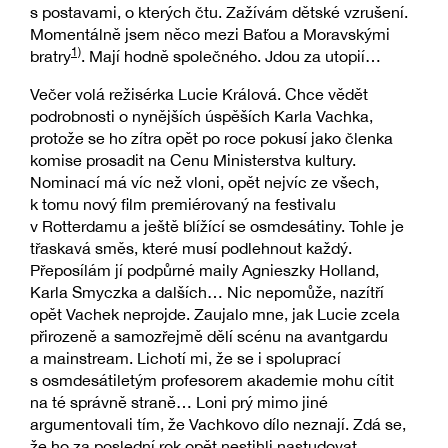
s postavami, o kterých čtu. Zažívám dětské vzrušení.
Momentálně jsem něco mezi Baťou a Moravskými
1)
bratry
. Mají hodně společného. Jdou za utopií…
Večer volá režisérka Lucie Králová. Chce vědět
podrobnosti o nynějších úspěších Karla Vachka,
protože se ho zítra opět po roce pokusí jako členka
komise prosadit na Cenu Ministerstva kultury.
Nominací má víc než vloni, opět nejvíc ze všech,
k tomu nový film premiérovaný na festivalu
v Rotterdamu a ještě blížící se osmdesátiny. Tohle je
třaskavá směs, které musí podlehnout každý.
Přeposílám jí podpůrné maily Agnieszky Holland,
Karla Smyczka a dalších… Nic nepomůže, nazítří
opět Vachek neprojde. Zaujalo mne, jak Lucie zcela
přirozeně a samozřejmě dělí scénu na avantgardu
a mainstream. Lichotí mi, že se i spoluprací
s osmdesátiletým profesorem akademie mohu cítit
na té správně straně… Loni prý mimo jiné
argumentovali tím, že Vachkovo dílo neznají. Zdá se,
že ho za poslední rok opět nestihli nastudovat.