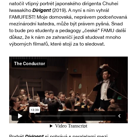
natočil vtipný portrét japonského dirigenta Chuhei
Dirigent
Iwasakiho
(2019). A nyní s ním vyhrál
FAMUFEST! Moje domovská, neprávem podceňovaná
mezinárodní katedra, může být právem pyšná. Snad
to bude pro studenty a pedagogy „české“ FAMU další
důkaz, že k nám ze zahraničí jezdí studovat mnoho
výborných filmařů, které stojí za to sledovat.
Dirigent
Portrét
si pohrává s paralelami mezi