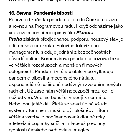
16. června: Pandemie blbosti
Poprvé od začátku pandemie jdu do České televize
a rovnou na Programovou radu. I když odcházíme jako
Planeta
vítězové a náš přírodopisný film
Praha
získává předjednanou podporu, nouzový stav je
cítit na každém kroku. Polovina televizního
managementu sleduje jednání z bezpečnostních
důvodů online. Koronavirová pandemie doznívá také
ve větších rozestupech a menších filmových
delegacích. Pandemii virů ale stále více vytlačuje
pandemie blbosti a mocenského nátlaku,
exponenciálně rozšířená nedávným zvolením nových
radních. Už zase nám větší nebezpečí hrozí od lidí
než od virů. Věci se bohužel vracejí k normálu.
Nebo jdou ještě dál. Škrtá se snad úplně všude,
systém v tom není, musí to být plošné… Přitom
většina výroby je podfinancovaná dlouhé roky
a televizní poplatky snížila inflace už před lety
rychlostí čínského rychlovlaku maglev.