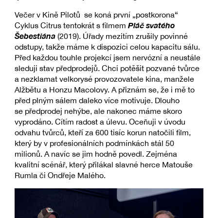
Večer v Kině Pilotů se koná první „postkorona“
Pláč svatého
Cyklus Citrus tentokrát s filmem
Šebestiána
(2019). Úřady mezitím zrušily povinné
odstupy, takže máme k dispozici celou kapacitu sálu.
Před každou touhle projekcí jsem nervózní a neustále
sleduji stav předprodejů. Chci potěšit pozvané tvůrce
a nezklamat velkorysé provozovatele kina, manžele
Alžbětu a Honzu Macolovy. A přiznám se, že i mě to
před plným sálem daleko více motivuje. Dlouho
se předprodej nehýbe, ale nakonec máme skoro
vyprodáno. Cítím radost a úlevu. Oceňuji v úvodu
odvahu tvůrců, kteří za 600 tisíc korun natočili film,
který by v profesionálních podmínkách stál 50
milionů. A navíc se jim hodně povedl. Zejména
kvalitní scénář, který přilákal slavné herce Matouše
Rumla či Ondřeje Malého.