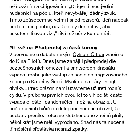
režírováním a dirigováním. „Dirigenti jsou jediní
hudebníci na pódiu, kteří nevytvářejí žádný zvuk.
Tímto způsobem se velmi liší od režisérů, kteří naopak
nedělají nic jiného, ​​než že celý den mluví, aby
uskutečnili svou vizi,“ říká režisér v komentáři.
26. května: Předprodej za časů korony
V červnu se s debutantským
Cyklem Citrus
vracíme
do Kina Pilotů. Dnes jsme zahájili předprodej dle
bezpečnostních omezení a printscreen kinosálu
vypadá trochu jako výstup ze sociálně angažovaného
konceptu Kateřiny Šedé. Myslíme na páry i singl
diváky... Před prázdninami uzavřeme už třetí ročník
cyklu. V průběhu prvních dvou let to v hledišti často
vypadalo ještě „pandemičtěji“ než na obrázku. U
početnějších tvůrčích delegací jsem se obával, že
budou v přesile. Letos se klub konečně začíná plnit,
několikrát jsme měli vyprodáno. Snad nás ta nucená
tříměsíční přestávka nesrazí zpátky.