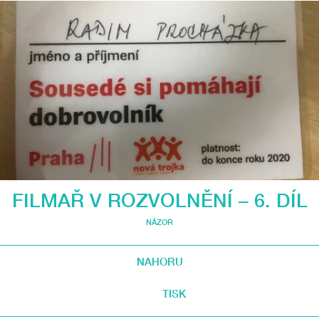
FILMAŘ V ROZVOLNĚNÍ – 6. DÍL
NÁZOR
NAHORU
TISK