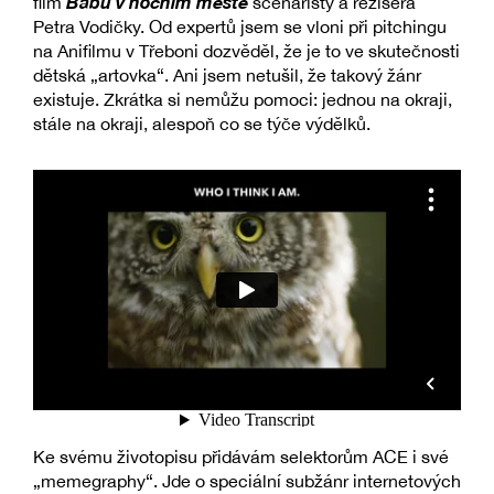
Babu v nočním městě
film
scenáristy a režiséra
Petra Vodičky. Od expertů jsem se vloni při pitchingu
na Anifilmu v Třeboni dozvěděl, že je to ve skutečnosti
dětská „artovka“. Ani jsem netušil, že takový žánr
existuje. Zkrátka si nemůžu pomoci: jednou na okraji,
stále na okraji, alespoň co se týče výdělků.
Ke svému životopisu přidávám selektorům ACE i své
„memegraphy“. Jde o speciální subžánr internetových