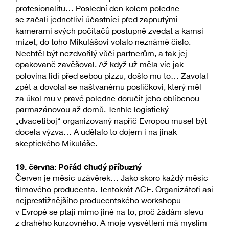
profesionalitu… Poslední den kolem poledne
se začali jednotliví účastníci před zapnutými
kamerami svých počítačů postupně zvedat a kamsi
mizet, do toho Mikulášovi volalo neznámé číslo.
Nechtěl být nezdvořilý vůči partnerům, a tak jej
opakovaně zavěšoval. Až když už měla víc jak
polovina lidí před sebou pizzu, došlo mu to… Zavolal
zpět a dovolal se naštvanému poslíčkovi, který měl
za úkol mu v pravé poledne doručit jeho oblíbenou
parmazánovou až domů. Tenhle logistický
„dvacetiboj“ organizovaný napříč Evropou musel být
docela výzva… A udělalo to dojem i na jinak
skeptického Mikuláše.
19. června: Pořád chudý příbuzný
Červen je měsíc uzávěrek… Jako skoro každý měsíc
filmového producenta. Tentokrát ACE. Organizátoři asi
nejprestižnějšího producentského workshopu
v Evropě se ptají mimo jiné na to, proč žádám slevu
z drahého kurzovného. A moje vysvětlení má myslím