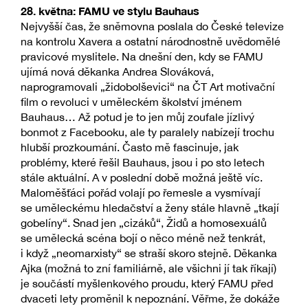
28. května: FAMU ve stylu Bauhaus
Nejvyšší čas, že sněmovna poslala do České televize
na kontrolu Xavera a ostatní národnostně uvědomělé
pravicové myslitele. Na dnešní den, kdy se FAMU
ujímá nová děkanka Andrea Slováková,
naprogramovali „židobolševici“ na ČT Art motivační
film o revoluci v uměleckém školství jménem
Bauhaus… Až potud je to jen můj zoufale jízlivý
bonmot z Facebooku, ale ty paralely nabízejí trochu
hlubší prozkoumání. Často mě fascinuje, jak
problémy, které řešil Bauhaus, jsou i po sto letech
stále aktuální. A v poslední době možná ještě víc.
Maloměšťáci pořád volají po řemesle a vysmívají
se uměleckému hledačství a ženy stále hlavně „tkají
gobelíny“. Snad jen „cizáků“, Židů a homosexuálů
se umělecká scéna bojí o něco méně než tenkrát,
i když „neomarxisty“ se straší skoro stejně. Děkanka
Ajka (možná to zní familiárně, ale všichni jí tak říkají)
je součástí myšlenkového proudu, který FAMU před
dvaceti lety proměnil k nepoznání. Věřme, že dokáže