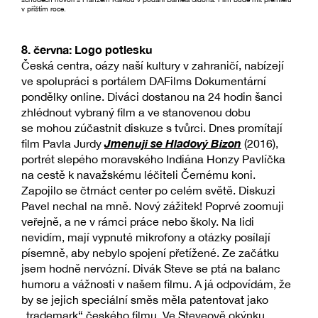
v příštím roce.
8. června: Logo potlesku
Česká centra, oázy naší kultury v zahraničí, nabízejí
ve spolupráci s portálem DAFilms Dokumentární
pondělky online. Diváci dostanou na 24 hodin šanci
zhlédnout vybraný film a ve stanovenou dobu
se mohou zúčastnit diskuze s tvůrci. Dnes promítají
Jmenuji se Hladový Bizon
film Pavla Jurdy
(2016),
portrét slepého moravského Indiána Honzy Pavlíčka
na cestě k navažskému léčiteli Černému koni.
Zapojilo se čtrnáct center po celém světě. Diskuzi
Pavel nechal na mně. Nový zážitek! Poprvé zoomuji
veřejně, a ne v rámci práce nebo školy. Na lidi
nevidím, mají vypnuté mikrofony a otázky posílají
písemně, aby nebylo spojení přetížené. Ze začátku
jsem hodně nervózní. Divák Steve se ptá na balanc
humoru a vážnosti v našem filmu. A já odpovídám, že
by se jejich speciální směs měla patentovat jako
„trademark“ českého filmu. Ve Steveově okýnku