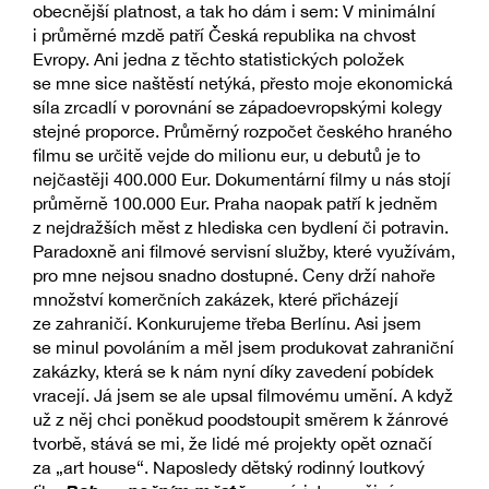
obecnější platnost, a tak ho dám i sem: V minimální
i průměrné mzdě patří Česká republika na chvost
Evropy. Ani jedna z těchto statistických položek
se mne sice naštěstí netýká, přesto moje ekonomická
síla zrcadlí v porovnání se západoevropskými kolegy
stejné proporce. Průměrný rozpočet českého hraného
filmu se určitě vejde do milionu eur, u debutů je to
nejčastěji 400.000 Eur. Dokumentární filmy u nás stojí
průměrně 100.000 Eur. Praha naopak patří k jedněm
z nejdražších měst z hlediska cen bydlení či potravin.
Paradoxně ani filmové servisní služby, které využívám,
pro mne nejsou snadno dostupné. Ceny drží nahoře
množství komerčních zakázek, které přicházejí
ze zahraničí. Konkurujeme třeba Berlínu. Asi jsem
se minul povoláním a měl jsem produkovat zahraniční
zakázky, která se k nám nyní díky zavedení pobídek
vracejí. Já jsem se ale upsal filmovému umění. A když
už z něj chci poněkud poodstoupit směrem k žánrové
tvorbě, stává se mi, že lidé mé projekty opět označí
za „art house“. Naposledy dětský rodinný loutkový