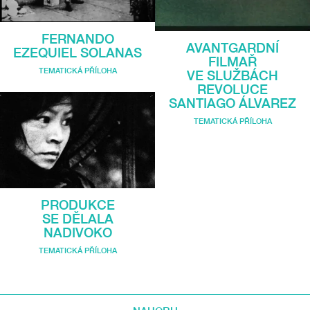
FERNANDO
AVANTGARDNÍ
EZEQUIEL SOLANAS
FILMAŘ
TEMATICKÁ PŘÍLOHA
VE SLUŽBÁCH
REVOLUCE
SANTIAGO ÁLVAREZ
TEMATICKÁ PŘÍLOHA
PRODUKCE
SE DĚLALA
NADIVOKO
TEMATICKÁ PŘÍLOHA