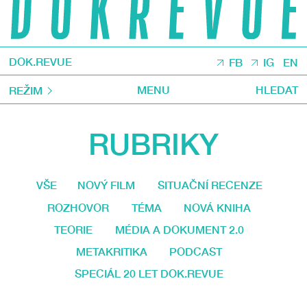
DOK.REVUE
FB
IG
EN
MENU
HLEDAT
REŽIM
RUBRIKY
VŠE
NOVÝ FILM
SITUAČNÍ RECENZE
ROZHOVOR
TÉMA
NOVÁ KNIHA
TEORIE
MÉDIA A DOKUMENT 2.0
METAKRITIKA
PODCAST
SPECIÁL 20 LET DOK.REVUE