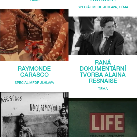
SPECIÁL MFDF JI.HLAVA
,
TÉMA
RANÁ
RAYMONDE
DOKUMENTÁRNÍ
CARASCO
TVORBA ALAINA
RESNAISE
SPECIÁL MFDF JI.HLAVA
TÉMA