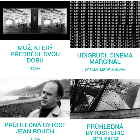
MUŽ, KTERÝ
PŘEDBĚHL SVOU
UDIGRUDI: CINEMA
DOBU
MARGINAL
TÉMA
SPECIÁL MFDF JI.HLAVA
PRŮHLEDNÁ BYTOST
PRŮHLEDNÁ
JEAN ROUCH
BYTOST: ÉRIC
ROHMER
TÉMA