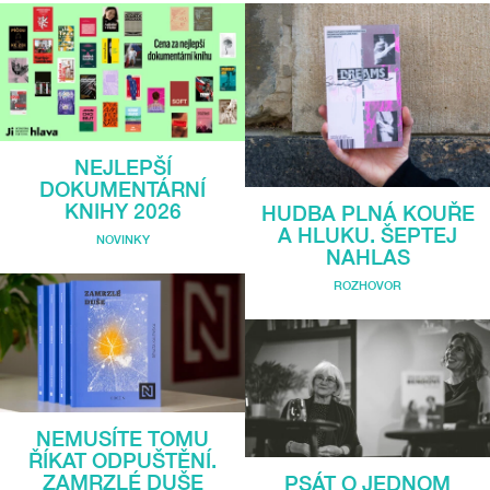
NEJLEPŠÍ
DOKUMENTÁRNÍ
KNIHY 2026
HUDBA PLNÁ KOUŘE
A HLUKU. ŠEPTEJ
NOVINKY
NAHLAS
ROZHOVOR
NEMUSÍTE TOMU
ŘÍKAT ODPUŠTĚNÍ.
ZAMRZLÉ DUŠE
PSÁT O JEDNOM