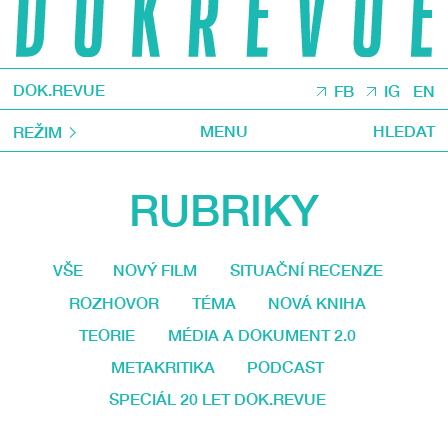
DOK.REVUE
FB
IG
EN
MENU
HLEDAT
REŽIM
RUBRIKY
VŠE
NOVÝ FILM
SITUAČNÍ RECENZE
ROZHOVOR
TÉMA
NOVÁ KNIHA
TEORIE
MÉDIA A DOKUMENT 2.0
METAKRITIKA
PODCAST
SPECIÁL 20 LET DOK.REVUE