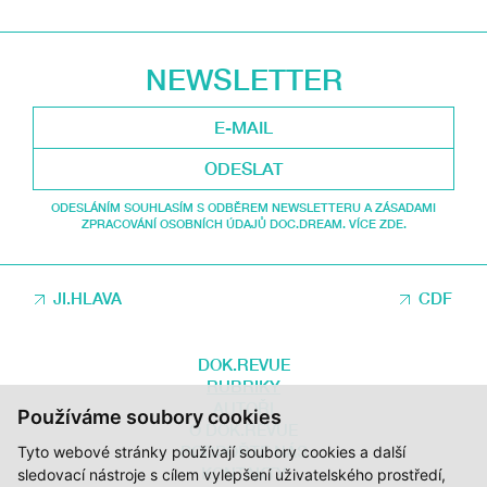
NEWSLETTER
ODESLAT
ODESLÁNÍM SOUHLASÍM S ODBĚREM NEWSLETTERU A ZÁSADAMI
ZPRACOVÁNÍ OSOBNÍCH ÚDAJŮ DOC.DREAM. VÍCE ZDE.
JI.HLAVA
CDF
DOK.REVUE
RUBRIKY
AUTOŘI
Používáme soubory cookies
O DOK.REVUE
PODPOŘTE NÁS
Tyto webové stránky používají soubory cookies a další
KONTAKTY
sledovací nástroje s cílem vylepšení uživatelského prostředí,