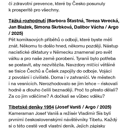
či zdravotní prevence, které by Česko posunuly
k prosperitě pro všechny.
Těžká rozhodnutí
(Barbora Šťastná, Tereza Verecká,
Jan Blažek, Simona Skrbková, Dalibor Vácha / Argo
/ 2025)
Pět komiksových příběhů o odboji, které byste měli
znát. Někomu to došlo hned, někomu později. Nástup
nacistické diktatury v Německu znamenal pro svět
válku a pro naše země porobení. Tyranii bylo potřeba
se postavit, aby nezvítězila. Navzdory mlčící většině
se tisíce Čechů a Češek zapojily do odboje. Vojáci
z povolání i civilisté. Doma i v zahraničí. Ve městech
i na vesnicích. Nerozhodovalo se jim lehce – riskovali
hodně a dlouho čelili beznaději. Proč to přesto dělali?
Za co jim vděčíme? A dočkali se vůbec vděku?
Tibetské deníky 1954
(Josef Vaniš / Argo / 2025)
Kameraman Josef Vaniš a režisér Vladimír Sís byli
prvními československými návštěvníky Tibetu. Každý
si o této cestě vedl vlastní deník. Jejich zápisky