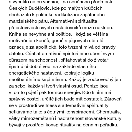
a vypálilo celou vesnici, i na současné předměstí
Českých Budějovic, kde po malých krůčcích
docházelo k politické radikalizaci zajištěného
manželského páru. Alternativní spiritualita
představivosti svých následovníků meze neklade.
Kniha se nevyhne ani politice. I když se většina
motivačních koučů, guruů a jógových učitelů
označuje za apolitické, toto tvrzení mívá od pravdy
daleko. Část alternativně spirituálního učení svým
důrazem na schopnost „přitahovat si do života“
špatné či dobré věci na základě vlastního
energetického nastavení, kopíruje logiku
neoliberálnímu kapitalismu. Každý je zodpovědný jen
za sebe, každý si tvoří vlastní osud. Peníze jsou
v tomto pojetí pak formou energie. Kdo k nim má
správný postoj, určitě jich bude mít dostatek. Zároveň
se v prostředí wellness a alternativní spirituality
setkáváme také s četnými konspiracemi. Chemtrails,
války mimozemšťanů i nadřazenost slovanské kultury
bývají v prostředí konspirituality na denním pořádku.