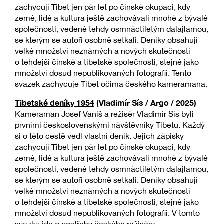
zachycují Tibet jen pár let po čínské okupaci, kdy
země, lidé a kultura ještě zachovávali mnohé z bývalé
společnosti, vedené tehdy osmnáctiletým dalajlamou,
se kterým se autoři osobně setkali. Deníky obsahují
velké množství neznámých a nových skutečností
o tehdejší čínské a tibetské společnosti, stejně jako
množství dosud nepublikovaných fotografií. Tento
svazek zachycuje Tibet očima českého kameramana.
Tibetské deníky 1954
(Vladimír Sís / Argo / 2025)
Kameraman Josef Vaniš a režisér Vladimír Sís byli
prvními československými návštěvníky Tibetu. Každý
si o této cestě vedl vlastní deník. Jejich zápisky
zachycují Tibet jen pár let po čínské okupaci, kdy
země, lidé a kultura ještě zachovávali mnohé z bývalé
společnosti, vedené tehdy osmnáctiletým dalajlamou,
se kterým se autoři osobně setkali. Deníky obsahují
velké množství neznámých a nových skutečností
o tehdejší čínské a tibetské společnosti, stejně jako
množství dosud nepublikovaných fotografií. V tomto