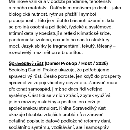
Malinové vznikala v období pandemie, těhotenství
a raného mateřství. Ústředním motivem je dech – jako
biologická nutnost, rytmus přežití i symbol
propojenosti. Tělo je v těchto básních územím, kde
se prolíná osobní a politické, fyzické a systémové.
Intimní detaily koexistují s reflexí klimatické krize,
pandemické izolace, sexuálního násilí i struktury
moci. Jazyk sbírky je fragmentární, tekutý, tělesný –
rozechvělý mezi něhou a brutalitou.
Spravedlivý růst
(Daniel Prokop / Host / 2026)
Sociolog Daniel Prokop ukazuje, že potřebujeme
spravedlivý růst. Česko poroste, jen když do prosperity
spravedlivě zapojí všechny obyvatele. Zároveň musí
překonat samospád, jímž se dnes řídí veřejné
systémy. Část lidí se v nich ztrácí, zbytek využívá
jejich mezery a slabiny a politika jen udržuje
společenskou strnulost. Kniha Spravedlivý růst
ukazuje hloubku zdejších problémů a zároveň
detailně popisuje datově podložené reformy daní,
sociálního systému, vzdělávání, ale i samospráv