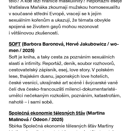
tělo? A kde leží hranice maskulinity? Reportážní eseje
Vratislava Maňáka zkoumají mužskou homosexualitu
v současné střední Evropě, vracejí se k jejím
sexuálním kořenům a ukazují, že témata obvykle
spojená se životem gayů mohou rezonovat
i většinovou zkušeností.
SOFT
(Barbora Baronová, Hervé Jakubowicz / wo-
men / 2025)
Soft je kniha, a taky cesta za poznáním sexuálních
slastí a intimity. Reportáž, deník, soubor rozhovorů,
cestovatelský zápisník, esej, love story. V polském
lese, thajském dusnu, japonských love hotelích,
české vesnici, ukrajinské art scéně i švýcarské vaně
čelí dva česko-francouzští milenci-dokumentaristé-
umělci nečekaným rozkoším, poznáním, katastrofám,
nahotě – i sami sobě.
Společná ekonomie tělesných šťáv
(Martina
Malinová / Odeon / 2025)
Sbírka Společná ekonomie tělesných šťáv Martiny