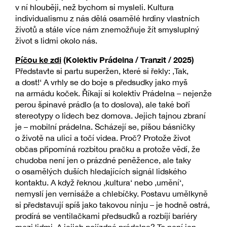
v ní hlouběji, než bychom si mysleli. Kultura
individualismu z nás dělá osamělé hrdiny vlastních
životů a stále více nám znemožňuje žít smysluplný
život s lidmi okolo nás.
Píčou ke zdi
(Kolektiv Prádelna / Tranzit / 2025)
Představte si partu superžen, které si řekly: ‚Tak,
a dost!‘ A vrhly se do boje s předsudky jako myš
na armádu koček. Říkají si kolektiv Prádelna – nejenže
perou špinavé prádlo (a to doslova), ale také boří
stereotypy o lidech bez domova. Jejich tajnou zbraní
je – mobilní prádelna. Scházejí se, píšou básničky
o životě na ulici a točí videa. Proč? Protože život
občas připomíná rozbitou pračku a protože vědí, že
chudoba není jen o prázdné peněžence, ale taky
o osamělých duších hledajících signál lidského
kontaktu. A když řeknou ‚kultura‘ nebo ‚umění‘,
nemyslí jen vernisáže a chlebíčky. Postavu umělkyně
si představují spíš jako takovou ninju – je hodně ostrá,
prodírá se ventilačkami předsudků a rozbíjí bariéry
mezi lidmi. A jejich pojízdná prádelna? To není jen