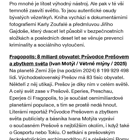
Pro mnohé je lítost výhodný nástroj. Ale pak v té vší
temnotě zasvítí světlo. To jsou autentické osudy
bývalých vězeňkyň. Kniha vychází s dokumentárními
fotografiemi Karly Zoufalé a předmluvou Jiřího
Gajdoše, který dvacet let působil v bezpečnostních
složkách a posledních deset let se věnuje prevenci
kriminality a sociálního vyloučení.
Fragopolis: 8 miliard obyvatel: Průvodce Prešovem
a zbytkem světa
(Ivan Motýl / Větrné mlýny / 2025)
Na planetě Zemi žije (na podzim 2024) 8 199 929 498
lidí. Východoslovenský Prešov má 83 tisíc obyvatel.
Někteří z něj utíkají. Prešov je díky nim v celém světě.
A celý svět zase v Prešově. Eperies, Preschau,
Eperjes či Fragopolis, to je součást osmimiliardové
planetární populace, s tím se prostě nedá hnout.
Literární reportáž Průvodce Prešovem a zbytkem
světa publicisty a básníka Ivana Motýla vypráví
o současném Prešově s nejbližším okolím, i když také
o Gosportu nebo Tokiu. O setkání s prešovským
řeckokatolickým archimandritou či s olašskými Romy