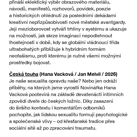
přináší eklektický výběr obrazového materiálu,
návodů, manifestů, rozhovorů, povídek, poezie
a historických ohlédnutí za posledními dekádami
kreativní nepřizpůsobivosti nové městské avantgardy.
Její mezioborovost vytváří trhliny v systému a ukazuje
na možnosti, jak skrze imaginaci nepodlehnout
lhostejnosti v době, kdy se globální vládnoucí třída
ultrabohatých přibližuje k hybridním formám
neofašismu, proti kterému je nutné všemi možnými
prostředky bojovat.
Česká touha
(Hana Vacková / Jan Melvil / 2026)
Je naše sexualita opravdu naše? Nebo jen odráží
příběhy, na kterých jsme vyrostli Novinářka Hana
Vacková pootevírá na základě devatenácti intimních
zpovědí dveře do českých ložnic. Díky zasazení
do širšího kontextu i komentářům odborníků
pochopíte, jak lidskou sexualitu formují psychologické
a společenské vlivy – od křesťanské tradice přes
sociální sítě až po zpracování traumatu.