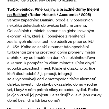
svazku jde o postřehy českého režiséra.
Turbo-venkov: Plné krajiny a prázdné domy (nejen)
na Balkáně
(Radan Haluzík / Academia / 2026)
Venkov západního Balkánu prodělal v posledních
několika dekádách obrovskou kulturní změnu.
Od lokálních rurálních komunit ke globalizovaným
ekonomikám, které žijí ponejvíce z remitencí
zasílaných statisíci těch, co odešli za prací do EU
či USA. Kniha se snaží zkoumat tuto epochální
turbulentní změnu prostřednictvím proměny místní
architektury od tradičních domků z lokálního dřeva
a kamení k pompézním vilám mimetizujícím obydlí
suburbií západních měst. Klade si otázky, proč lidé,
kteří dlouhodobě žijí, pracují, integrují
se a vychovávají děti v metropolích tisíce kilometrů
daleko, investují do stavby okázalého domu v rodné
vsi, i když v něm patrně nikdy nebudou bydlet. Podle
jakých vzorů jej projektují a zařizují? A jaké jsou osudy
domů bez lidí a lidí bez domů?