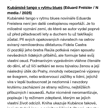
Kubánské tango v rytmu blues
(Eduard Freisler / N
media / 2025)
Kubánské tango v rytmu blues novináře Eduarda
Freislera není jen další cestopisnou reportáží. Je to
milostné vyznání zemi, do které se autor vydal poprvé
už před pětadvaceti lety a duchem tu už takříkajíc
zůstal. Při svých opakovaných návratech na ostrov
svíraný nemilosrdnou diktaturou Fidela Castra
či později jeho bratra Raúla potkává nejen spoustu
nevšedních lidských příběhů, ale formuje také svůj
vlastní osud. Podmanivým vyprávěním vtáhne čtenáře
do dění, ať už líčí setkání se svou bývalou ženou a její
následný útěk do Prahy, mnohdy nebezpečné výpravy
se švagrem, nebo srdcervoucí zážitky s lidmi, jejichž
víra v lepší budoucnost je nezlomná i navzdory
krutému zacházení ze strany režimu, nejbližších
příbuzných i sousedů. Autor nicméně neromantizuje,
popisuje i ty režimem zdeptané, kterým se jejich
vlastní život odcizil. Kniha ukazuje Kubánce takové,