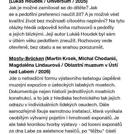
(Lukáš Houdek / Universum / 2025)
Jak je možné zamilovat se do dítěte? Jak
se s pedofilní preferencí naučit žít? A je možné vést
kvalitní život bez možnosti citového naplnění? Na tyto
otázky hledá odpovědi kniha rozhovorů s pedofily
a jejich blízkými. Její autor Lukáš Houdek byl sám
v útlém věku pedofilem zneužit. Rozhovory vede
otevřeně, bez obalu a se snahou porozumět.
Mosty-Brücken
(Martin Krsek, Michal Chodanič,
Magdaléna Lindaurová / Oblastní muzeum v Ústí
nad Labem / 2026)
Jde o netradiční formu výstavního katalogu úspěšné
muzejní expozice o ústeckých labských mostech.
Dokumentuje nejen historii jednotlivých mostních
konstrukcí, a to jak z hlediska technického tak jejich
odrazu v individuálních lidských osudech. Dále
samozřejmě fixuje samotnou instalaci, která vynikala
osobitým výtvarný pojetím i hmotností exponátů. Je
ale také kronikou tvorby výstavy - od lovení exponátů
ze dna Labe za asistence hasičů, po "těžbu" částí