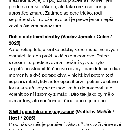
prádelna na kolečkách, ale také oáza solidarity
uprostřed zmaru. Zatímco se pere tričko, rodí
se přátelství. Protože revoluci je přece jenom lepší
zažít s čistými ponožkami.
Rok s ostatními sirotky
(Václav Jamek / Galén /
2025)
Autor rekapituluje krátké údobí, které musel ve svých
dvanácti letech prožít v dětském domově. Práce
s časem tu představovala literární výzvu. Bylo
zapotřebí skloubit tři časové roviny - čas dětství a dva
momenty a dvě perspektivy, v nichž byl potom text
sepsán: mládí, kdy autor opustil první pokus ve stavu
torza, a stáří, kdy se rozhodl knihu dopracovat, ale
včlenit do ní i zlomky z mládí. Dílo tak jako by mělo
dva autory, ale současně přece jenom jednoho.
S Wittgensteinem v gay sauně
(Vratislav Maňák /
Host / 2026)
Proč nás vzrušuje porušení zákazu? Jak zažíváme své