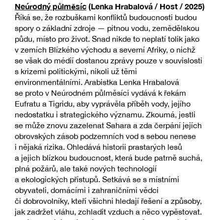
Neúrodný půlměsíc
(Lenka Hrabalová / Host / 2025)
Říká se, že rozbuškami konfliktů budoucnosti budou
spory o základní zdroje — pitnou vodu, zemědělskou
půdu, místo pro život. Snad nikde to neplatí tolik jako
v zemích Blízkého východu a severní Afriky, o nichž
se však do médií dostanou zprávy pouze v souvislosti
s krizemi politickými, nikoli už těmi
environmentálními. Arabistka Lenka Hrabalová
se proto v Neúrodném půlměsíci vydává k řekám
Eufratu a Tigridu, aby vyprávěla příběh vody, jejího
nedostatku i strategického významu. Zkoumá, jestli
se může znovu zazelenat Sahara a zda čerpání jejích
obrovských zásob podzemních vod s sebou nenese
i nějaká rizika. Ohledává historii prastarých lesů
a jejich blízkou budoucnost, která bude patrně suchá,
plná požárů, ale také nových technologií
a ekologických přístupů. Setkává se s místními
obyvateli, domácími i zahraničními vědci
či dobrovolníky, kteří všichni hledají řešení a způsoby,
jak zadržet vláhu, zchladit vzduch a něco vypěstovat.