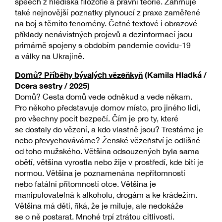
speech z hlediska filozofie a právní teorie. Zahrnuje
také nejnovější poznatky plynoucí z praxe zaměřené
na boj s těmito fenomény. Četné textové i obrazové
příklady nenávistných projevů a dezinformací jsou
primárně spojeny s obdobím pandemie covidu-19
a války na Ukrajině.
Domů? Příběhy bývalých vězeňkyň
(Kamila Hladká /
Dcera sestry / 2025)
Domů? Cesta domů vede odněkud a vede někam.
Pro někoho představuje domov místo, pro jiného lidi,
pro všechny pocit bezpečí. Čím je pro ty, které
se dostaly do vězení, a kdo vlastně jsou? Trestáme je
nebo převychováváme? Ženské vězeňství je odlišné
od toho mužského. Většina odsouzených byla sama
obětí, většina vyrostla nebo žije v prostředí, kde bití je
normou. Většina je poznamenána nepřítomností
nebo fatální přítomností otce. Většina je
manipulovatelná k alkoholu, drogám a ke krádežím.
Většina má děti, říká, že je miluje, ale nedokáže
se o ně postarat. Mnohé trpí ztrátou citlivosti.