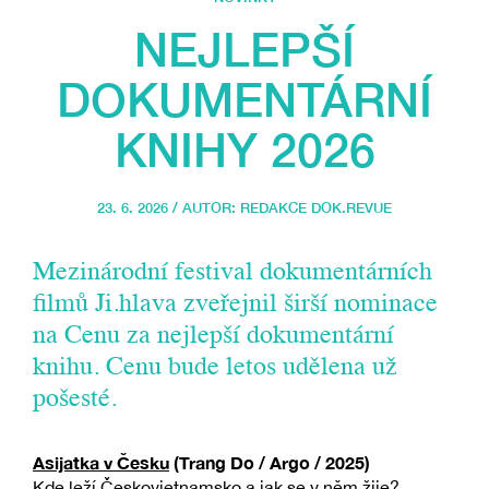
NEJLEPŠÍ
DOKUMENTÁRNÍ
KNIHY 2026
23. 6. 2026 / AUTOR:
REDAKCE DOK.REVUE
Mezinárodní festival dokumentárních
filmů Ji.hlava zveřejnil širší nominace
na Cenu za nejlepší dokumentární
knihu. Cenu bude letos udělena už
pošesté.
Asijatka v Česku
(Trang Do / Argo / 2025)
Kde leží Českovietnamsko a jak se v něm žije?