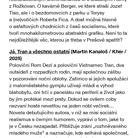
z Rožkovan. O kavárně Berger, ve které straší Jozef
Tiso, ale i o bezdomovcích z parku u Torysy
a (ne)voličích Roberta Fica. A dost možná hlavně
o asfaltových chodnících z časů socialismu, které
tvoří mnohakilometrovou abstraktní grafiku. Není to ta
nejdůležitější věc, kterou je třeba v Prešově spatřit?
Já, Tran a všechno ostatní
(Martin Kanaloš / Kher /
2025)
Poloviční Rom Dezi a poloviční Vietnamec Tran, dva
outsideři z rozpadlých rodin, mají společnou zálibu
v pozorování noční oblohy. Zatímco si jejich spolužáci
z maloměstského gymplu užívají mládí a výhod
blahobytu, oni trčí v paneláku na periferii a život jako
by jim protékal mezi prsty. Dokud se ovšem coby
nezvaní hosté nevetřou na jeden nóbl večírek…
Novela debutujícího autora, v níž se mísí sociální
realismus s černým humorem, vypráví o tom, jaké to
je v Česku nezapadat. Přibližuje zrání „rozhněvaného
mladého muže“ a naznačuje, kde selhává společnost,