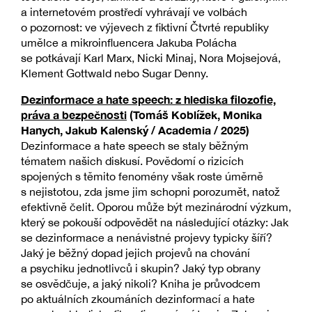
a internetovém prostředí vyhrávají ve volbách
o pozornost: ve výjevech z fiktivní Čtvrté republiky
umělce a mikroinfluencera Jakuba Polácha
se potkávají Karl Marx, Nicki Minaj, Nora Mojsejová,
Klement Gottwald nebo Sugar Denny.
Dezinformace a hate speech: z hlediska filozofie,
práva a bezpečnosti
(Tomáš Koblížek, Monika
Hanych, Jakub Kalenský / Academia / 2025)
Dezinformace a hate speech se staly běžným
tématem našich diskusí. Povědomí o rizicích
spojených s těmito fenomény však roste úměrně
s nejistotou, zda jsme jim schopni porozumět, natož
efektivně čelit. Oporou může být mezinárodní výzkum,
který se pokouší odpovědět na následující otázky: Jak
se dezinformace a nenávistné projevy typicky šíří?
Jaký je běžný dopad jejich projevů na chování
a psychiku jednotlivců i skupin? Jaký typ obrany
se osvědčuje, a jaký nikoli? Kniha je průvodcem
po aktuálních zkoumáních dezinformací a hate