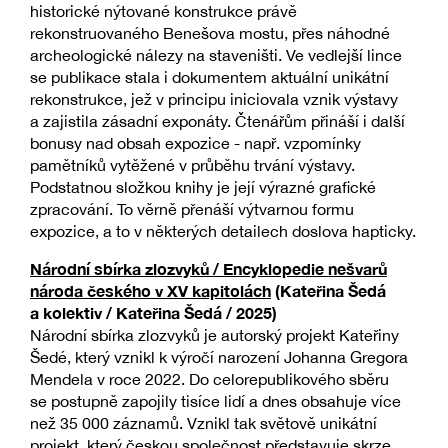
historické nýtované konstrukce právě
rekonstruovaného Benešova mostu, přes náhodné
archeologické nálezy na staveništi. Ve vedlejší lince
se publikace stala i dokumentem aktuální unikátní
rekonstrukce, jež v principu iniciovala vznik výstavy
a zajistila zásadní exponáty. Čtenářům přináší i další
bonusy nad obsah expozice - např. vzpomínky
pamětníků vytěžené v průběhu trvání výstavy.
Podstatnou složkou knihy je její výrazné grafické
zpracování. To věrně přenáší výtvarnou formu
expozice, a to v některých detailech doslova hapticky.
Národní sbírka zlozvyků / Encyklopedie nešvarů
národa českého v XV kapitolách
(Kateřina Šedá
a kolektiv / Kateřina Šedá / 2025)
Národní sbírka zlozvyků je autorský projekt Kateřiny
Šedé, který vznikl k výročí narození Johanna Gregora
Mendela v roce 2022. Do celorepublikového sběru
se postupně zapojily tisíce lidí a dnes obsahuje více
než 35 000 záznamů. Vznikl tak světově unikátní
projekt, který českou společnost představuje skrze