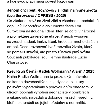
a kde svou práci musí odvést každý sám.
Jenom chci bejt, Rozhovory s lidmi na hraně života
(Lea Surovcová / CPRESS / 2026)
Co zůstane, když se život ztiší a všechno nepodstatné
odpluje? Reportérka a dokumentaristka Lea
Surovcová naslouchá lidem, kteří se ocitli v náročné
a pro některé závěrečné etapě. V jejich vyprávění
se zrcadlí radost, láska, lítost, hrdost a mnoho dalších
emocí. Deset rozhovorů tvoří mozaiku života, který
se pomalu uzavírá, ale přesto zůstává plný světla.
Součástí publikace jsou i jemné ilustrace Lucie
Charvátové.
Krev Kruh Černá
(Radek Wollmann / Alarm / 2025)
Kniha Radka Wollmanna je prozaickým návratem
do konce devadesátých let, kdy se subkultury
po svém vypořádávaly s porevolučním chaosem. V
ulicích pobíhali vyholení neonacisté v bombrech
a šikanovali, napadali a dokonce i vraždili všechny,
kteří nezapadali do jejich představ o normalitě.