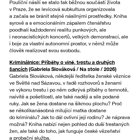
Pouliční násilí se stalo tak běžnou součástí života
v Praze, že se levicová subkultura organizovala
a začala se bránit stejně násilnými prostředky. Kniha
syrově a s emocionálním zápalem čtenářstvu
poodhalí každodenní realitu punkových, ale
i neonacistických koncertů, velkých demonstrací, ale
i boje za vlastní autonomní prostor, v němž může
člověk realizovat svou svobodu.
Kriminálnice: Příběhy o vině, trestu a druhých
šancích
(Gabriela Slováková / Na stole / 2026)
Gabriela Slováková, někdejší ředitelka ženské věznice
ve Světlé nad Sázavou, v řadě rozhovorů s ženami
ve výkonu trestu i po něm odkrývá příběhy o temnotě,
naivitě a pošetilosti, ale také naději a síle podané
ruky. Jak se žena dostane na šikmou plochu? Proč
se několikanásobná milující matka dostane
do kriminálu? Jak to dál ovlivní její rodinu? Je náprava
možná? Kniha nabízí nejen pohled do duší trestaných
žen, ale také do toho, jak funguje české vězeňství
a probační služba.