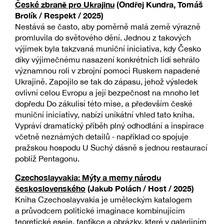
České zbraně pro Ukrajinu
(Ondřej Kundra, Tomáš
Brolík / Respekt / 2025)
Nestává se často, aby poměrně malá země výrazně
promluvila do světového dění. Jednou z takových
výjimek byla takzvaná muniční iniciativa, kdy Česko
díky výjimečnému nasazení konkrétních lidí sehrálo
významnou roli v zbrojní pomoci Ruskem napadené
Ukrajině. Zapojilo se tak do zápasu, jehož výsledek
ovlivní celou Evropu a její bezpečnost na mnoho let
dopředu Do zákulisí této mise, a především české
muniční iniciativy, nabízí unikátní vhled tato kniha.
Vypráví dramatický příběh plný odhodlání a inspirace
včetně neznámých detailů ‒ například co spojuje
pražskou hospodu U Suchý dásně s jednou restaurací
poblíž Pentagonu.
Czechoslayvakia: Mýty a memy národu
československého
(Jakub Polách / Host / 2025)
Kniha Czechoslayvakia je uměleckým katalogem
a průvodcem politické imaginace kombinujícím
teoretické eseje, fanfikce a obrázky, které v galerijním