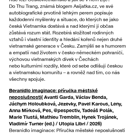
Do Thu Trang, známá blogem Asijatka.cz, ve své
autobiografické prvotině lehkým perem popisuje
každodenní myšlenky a situace, do kterých se jako
česká Vietnamka dostává a nad kterými jí občas
zůstává rozum stát. Rozebírá složitost rodinných
vztahů i vlastní identity a hledání kořenů nejen druhé
vietnamské generace v Česku. Zamýšlí se s humorem
a empatií nad životem v česko-německém pohraničí,
výchovou vietnamských dívek v Čechách
nebo kulturními rozdíly, které od sebe odlišují českou
a vietnamskou komunitu – a rovněž nad tím, co nás
všechny spojuje.
Beranidlo imaginace: příručka městské
neposlušnosti
( Avanti Garda, Václav Benda,
Jáchym Holoubková, Jezevky, Pavel Karous, Leny,
Anna Mírková, Pes, @pespectiv, Tadeáš Polák,
Marie Tlustá, Mathieu Tremblin, Hynek Trojánek,
Vladimír Turner (ed.) / Utopia Libri / 2026)
Beranidlo imaginace: Příručka městské neposlušnosti