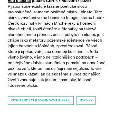
Vše o slunci
(Luděk Čertík / Malvern / 2025)
V japonštině existuje krásné poetické slovo
pro osluněné, sluncem ozářené místo – hinata. Tato
sbírka, završení volné básnické trilogie, kterou Luděk
Čertík rozvinul v knihách Mnohé řeky a Poslední
divoké objetí, touží čtenáře a čtenářky na takové
slunečné místo přenést, cosi z pobytu na slunci, jenž
chápe jako metaforu pozemské existence ve všech
jejích barvách a tóninách, zprostředkovat. Básně,
které ji spoluutvářejí, se obracejí ke slunci, středu
všeho živého, v jeho nejrozličnějších podobách –
od hřejivého dotyku slunečních paprsků na obnažené
paži po záři, kterou nás oslňují naši nejbližší. To vše
ve snaze ukázat, jak dalekosáhle slunce do našich
životů zasahuje, jak je nám kosmicky, tělesně
i duševně blízké.
CENA ZA NEJLEPŠÍ DOKUMENTÁRNÍ KNIHU
NOVINKY