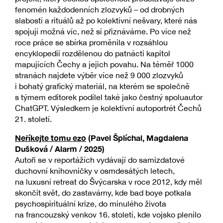
fenomén každodenních zlozvyků – od drobných
slabostí a rituálů až po kolektivní nešvary, které nás
spojují možná víc, než si přiznáváme. Po více než
roce práce se sbírka proměnila v rozsáhlou
encyklopedii rozdělenou do patnácti kapitol
mapujících Čechy a jejich povahu. Na téměř 1000
stranách najdete výběr více než 9 000 zlozvyků
i bohatý grafický materiál, na kterém se společně
s týmem editorek podílel také jako čestný spoluautor
ChatGPT. Výsledkem je kolektivní autoportrét Čechů
21. století.
Neříkejte tomu ezo
(Pavel Šplíchal, Magdalena
Dušková / Alarm / 2025)
Autoři se v reportážích vydávají do samizdatové
duchovní knihovničky v osmdesátých letech,
na luxusní retreat do Švýcarska v roce 2012, kdy měl
skončit svět, do zastavárny, kde bad boye potkala
psychospirituální krize, do minulého života
na francouzský venkov 16. století, kde vojsko plenilo