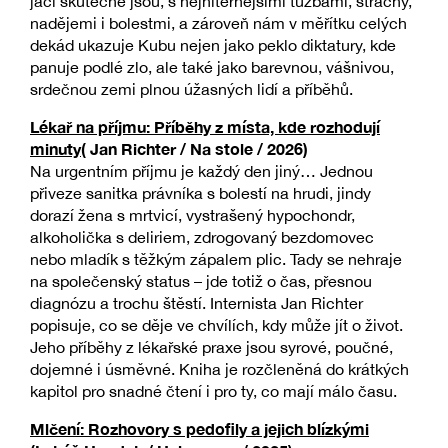
jací skutečně jsou, s nejniternějšími tužbami, strachy,
nadějemi i bolestmi, a zároveň nám v měřítku celých
dekád ukazuje Kubu nejen jako peklo diktatury, kde
panuje podlé zlo, ale také jako barevnou, vášnivou,
srdečnou zemi plnou úžasných lidí a příběhů.
Lékař na příjmu: Příběhy z místa, kde rozhodují
minuty
( Jan Richter / Na stole / 2026)
Na urgentním příjmu je každý den jiný… Jednou
přiveze sanitka právníka s bolestí na hrudi, jindy
dorazí žena s mrtvicí, vystrašený hypochondr,
alkoholička s deliriem, zdrogovaný bezdomovec
nebo mladík s těžkým zápalem plic. Tady se nehraje
na společenský status – jde totiž o čas, přesnou
diagnózu a trochu štěstí. Internista Jan Richter
popisuje, co se děje ve chvílích, kdy může jít o život.
Jeho příběhy z lékařské praxe jsou syrové, poučné,
dojemné i úsměvné. Kniha je rozčleněná do krátkých
kapitol pro snadné čtení i pro ty, co mají málo času.
Mlčení: Rozhovory s pedofily a jejich blízkými