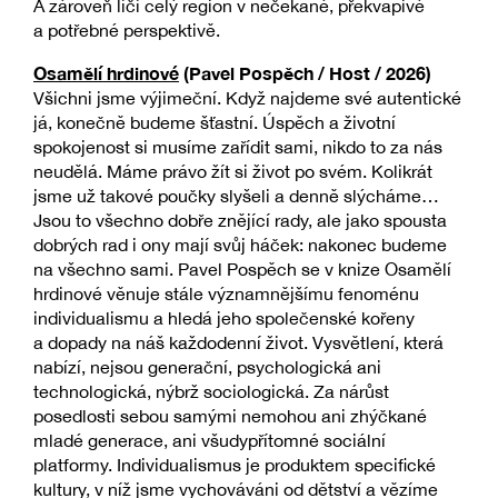
A zároveň líčí celý region v nečekané, překvapivé
a potřebné perspektivě.
Osamělí hrdinové
(Pavel Pospěch / Host / 2026)
Všichni jsme výjimeční. Když najdeme své autentické
já, konečně budeme šťastní. Úspěch a životní
spokojenost si musíme zařídit sami, nikdo to za nás
neudělá. Máme právo žít si život po svém. Kolikrát
jsme už takové poučky slyšeli a denně slýcháme…
Jsou to všechno dobře znějící rady, ale jako spousta
dobrých rad i ony mají svůj háček: nakonec budeme
na všechno sami. Pavel Pospěch se v knize Osamělí
hrdinové věnuje stále významnějšímu fenoménu
individualismu a hledá jeho společenské kořeny
a dopady na náš každodenní život. Vysvětlení, která
nabízí, nejsou generační, psychologická ani
technologická, nýbrž sociologická. Za nárůst
posedlosti sebou samými nemohou ani zhýčkané
mladé generace, ani všudypřítomné sociální
platformy. Individualismus je produktem specifické
kultury, v níž jsme vychováváni od dětství a vězíme