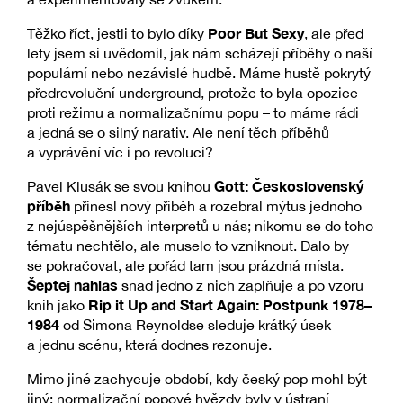
Poor But Sexy
Těžko říct, jestli to bylo díky
, ale před
lety jsem si uvědomil, jak nám scházejí příběhy o naší
populární nebo nezávislé hudbě. Máme hustě pokrytý
předrevoluční underground, protože to byla opozice
proti režimu a normalizačnímu popu – to máme rádi
a jedná se o silný narativ. Ale není těch příběhů
a vyprávění víc i po revoluci?
Gott: Československý
Pavel Klusák se svou knihou
příběh
přinesl nový příběh a rozebral mýtus jednoho
z nejúspěšnějších interpretů u nás; nikomu se do toho
tématu nechtělo, ale muselo to vzniknout. Dalo by
se pokračovat, ale pořád tam jsou prázdná místa.
Šeptej nahlas
snad jedno z nich zaplňuje a po vzoru
Rip it Up and Start Again: Postpunk 1978–
knih jako
1984
od Simona Reynoldse sleduje krátký úsek
a jednu scénu, která dodnes rezonuje.
Mimo jiné zachycuje období, kdy český pop mohl být
jiný: normalizační popové hvězdy byly v ústraní