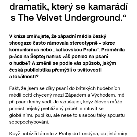
dramatik, který se kamarádí
s The Velvet Underground.“
V knize zmiňujete, že západní média český
shoegaze často rámovala stereotypně – skrze
komunismus nebo „kafkovskou Prahu“. Proměnila
práce na Šeptej nahlas váš pohled na psaní
o hudbě? A změnil se podle vás způsob, jakým
česká publicistika přemýšlí o světovosti
a lokálnosti?
Fakt, že jsem se díky psaní do britských hudebních
médií ocitl chycený mezi Západem a Východem, mě
při psaní knihy vedl. Je vzrušující, když člověk může
přinést nějaký přehlížený příběh a mluvit ke
globálnímu publiku, ale nese to s sebou taky spoustu
sebepochybování.
Když nabízíš témata z Prahy do Londýna, do jisté míry