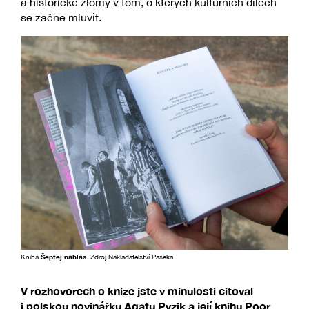
a historické zlomy v tom, o kterých kulturních dílech
se začne mluvit.
Kniha
Šeptej nahlas
. Zdroj Nakladatelství Paseka
V rozhovorech o knize jste v minulosti citoval
i polskou novinářku Agatu Pyzik a její knihu Poor