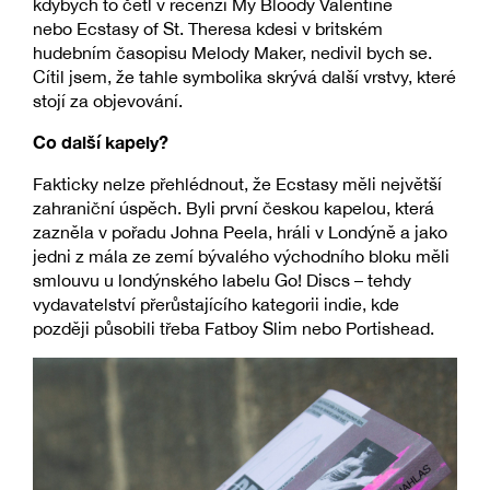
kdybych to četl v recenzi My Bloody Valentine
nebo Ecstasy of St. Theresa kdesi v britském
hudebním časopisu Melody Maker, nedivil bych se.
Cítil jsem, že tahle symbolika skrývá další vrstvy, které
stojí za objevování.
Co další kapely?
Fakticky nelze přehlédnout, že Ecstasy měli největší
zahraniční úspěch. Byli první českou kapelou, která
zazněla v pořadu Johna Peela, hráli v Londýně a jako
jedni z mála ze zemí bývalého východního bloku měli
smlouvu u londýnského labelu Go! Discs – tehdy
vydavatelství přerůstajícího kategorii indie, kde
později působili třeba Fatboy Slim nebo Portishead.