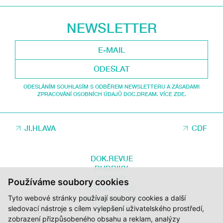
NEWSLETTER
ODESLAT
ODESLÁNÍM SOUHLASÍM S ODBĚREM NEWSLETTERU A ZÁSADAMI
ZPRACOVÁNÍ OSOBNÍCH ÚDAJŮ DOC.DREAM. VÍCE ZDE.
JI.HLAVA
CDF
DOK.REVUE
RUBRIKY
AUTOŘI
Používáme soubory cookies
O DOK.REVUE
Tyto webové stránky používají soubory cookies a další
PODPOŘTE NÁS
KONTAKTY
sledovací nástroje s cílem vylepšení uživatelského prostředí,
zobrazení přizpůsobeného obsahu a reklam, analýzy