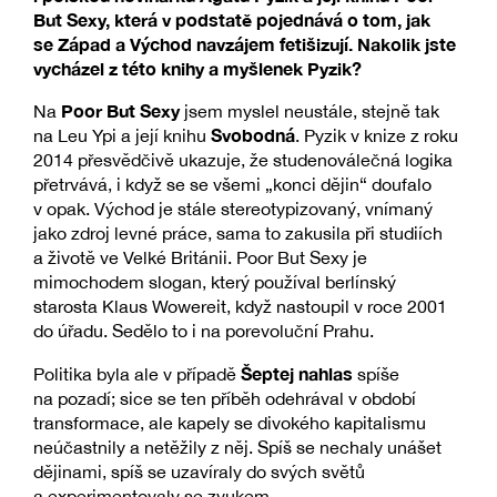
But Sexy, která v podstatě pojednává o tom, jak
se Západ a Východ navzájem fetišizují. Nakolik jste
vycházel z této knihy a myšlenek Pyzik?
Poor But Sexy
Na
jsem myslel neustále, stejně tak
Svobodná
na Leu Ypi a její knihu
. Pyzik v knize z roku
2014 přesvědčivě ukazuje, že studenoválečná logika
přetrvává, i když se se všemi „konci dějin“ doufalo
v opak. Východ je stále stereotypizovaný, vnímaný
jako zdroj levné práce, sama to zakusila při studiích
a životě ve Velké Británii. Poor But Sexy je
mimochodem slogan, který používal berlínský
starosta Klaus Wowereit, když nastoupil v roce 2001
do úřadu. Sedělo to i na porevoluční Prahu.
Šeptej nahlas
Politika byla ale v případě
spíše
na pozadí; sice se ten příběh odehrával v období
transformace, ale kapely se divokého kapitalismu
neúčastnily a netěžily z něj. Spíš se nechaly unášet
dějinami, spíš se uzavíraly do svých světů
a experimentovaly se zvukem.