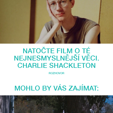
NATOČTE FILM O TÉ
NEJNESMYSLNĚJŠÍ VĚCI.
CHARLIE SHACKLETON
ROZHOVOR
MOHLO BY VÁS ZAJÍMAT: