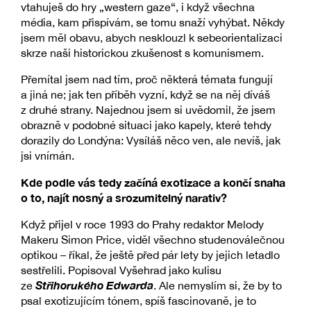
vtahuješ do hry „western gaze“, i když všechna
média, kam přispívám, se tomu snaží vyhýbat. Někdy
jsem měl obavu, abych nesklouzl k sebeorientalizaci
skrze naši historickou zkušenost s komunismem.
Přemítal jsem nad tím, proč některá témata fungují
a jiná ne; jak ten příběh vyzní, když se na něj díváš
z druhé strany. Najednou jsem si uvědomil, že jsem
obrazně v podobné situaci jako kapely, které tehdy
dorazily do Londýna: Vysíláš něco ven, ale nevíš, jak
jsi vnímán.
Kde podle vás tedy začíná exotizace a končí snaha
o to, najít nosný a srozumitelný narativ?
Když přijel v roce 1993 do Prahy redaktor Melody
Makeru Simon Price, viděl všechno studenoválečnou
optikou – říkal, že ještě před pár lety by jejich letadlo
sestřelili. Popisoval Vyšehrad jako kulisu
Střihorukého Edwarda
ze
. Ale nemyslím si, že by to
psal exotizujícím tónem, spíš fascinovaně, je to