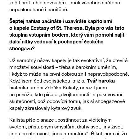
začít hrát tuhle novou hru – měli všechno načtené,
naposlouchané i nacítěné.
Šeptej nahlas začínáte i uzavíráte kapitolami
o kapele Ecstasy of St. Theresa. Byla pro vás tato
skupina vstupním bodem, který vám pomohl najít
další nitky vedoucí k pochopení českého
shoegazu?
Už samotný název kapely je tak evokativní, že otevírá
množství souvislostí – třeba s barokním uměním,
i když to může na první dobrou znít nepravděpodobně.
Tvář baroka
Když jsem četl esejistickou knížku
historika umění Zdeňka Kalisty, narazil jsem
na pasáže, kde píše o „dvojlomnosti“ a pokřivování
skutečnosti, což odpovídá tomu, jak si shoegazeové
kapely zkreslovaly kytarový zvuk.
Kalista píše o snaze „postihnout za viditelným
světem, přístupným smyslům, druhý svět, jiný život,
jinou prostorovost, jinou atmosféru“. Říkal jsem si, že