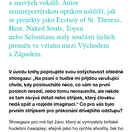
a snových vokálů. Autor
semireportérskou optikou nahlíží, jak
se projekty jako Ecstasy of St. Theresa,
Here, Naked Souls, Toyen
nebo Sebastians staly součástí širších
proměn ve vztahu mezi Východem
a Západem.
V úvodu knihy popisujete svou ostýchavost ohledně
shoegazu: „Na psaní o hudbě mi přijdou vzrušující
chvíle, kdy posloucháte něco, co vám na první
poslech nesedí, nebo tomu nerozumíte, ale někde
se tam skrývá detail nebo střípek, který člověku
nedá spát a rozjede imaginaci.“ Co pro vás bylo
prvním střípkem pro překonání dřívějšího odstupu?
Shoegaze pro mě byl žánr, který si vymyslely britské
hudební časopisy; stejně jako ho rychle stvořily, tak ho