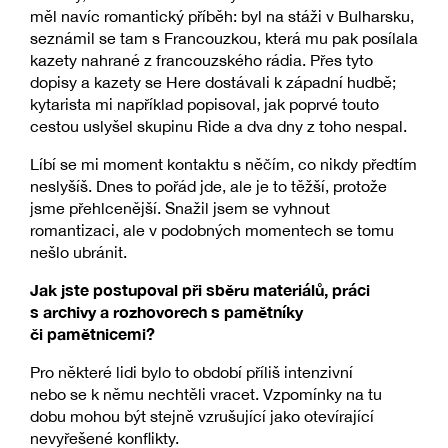
měl navíc romantický příběh: byl na stáži v Bulharsku,
seznámil se tam s Francouzkou, která mu pak posílala
kazety nahrané z francouzského rádia. Přes tyto
dopisy a kazety se Here dostávali k západní hudbě;
kytarista mi například popisoval, jak poprvé touto
cestou uslyšel skupinu Ride a dva dny z toho nespal.
Líbí se mi moment kontaktu s něčím, co nikdy předtím
neslyšíš. Dnes to pořád jde, ale je to těžší, protože
jsme přehlcenější. Snažil jsem se vyhnout
romantizaci, ale v podobných momentech se tomu
nešlo ubránit.
Jak jste postupoval při sběru materiálů, práci
s archivy a rozhovorech s pamětníky
či pamětnicemi?
Pro některé lidi bylo to období příliš intenzivní
nebo se k němu nechtěli vracet. Vzpomínky na tu
dobu mohou být stejně vzrušující jako otevírající
nevyřešené konflikty.