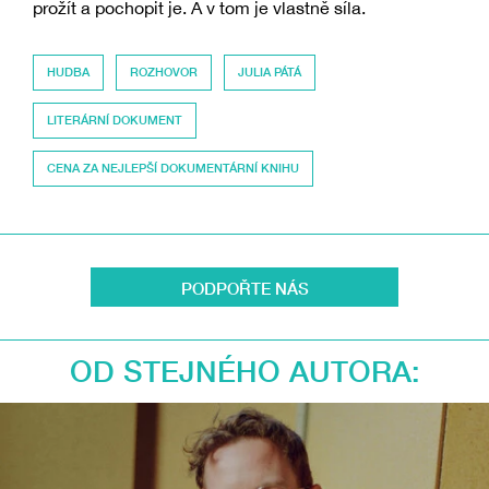
prožít a pochopit je. A v tom je vlastně síla.
HUDBA
ROZHOVOR
JULIA PÁTÁ
LITERÁRNÍ DOKUMENT
CENA ZA NEJLEPŠÍ DOKUMENTÁRNÍ KNIHU
PODPOŘTE NÁS
OD STEJNÉHO AUTORA: