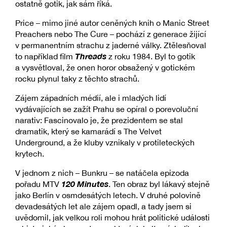
ostatně gotik, jak sám říká.
Price – mimo jiné autor ceněných knih o Manic Street
Preachers nebo The Cure – pochází z generace žijící
v permanentním strachu z jaderné války. Ztělesňoval
Threads
to například film
z roku 1984. Byl to gotik
a vysvětloval, že onen horor obsažený v gotickém
rocku plynul taky z těchto strachů.
Zájem západních médií, ale i mladých lidí
vydávajících se zažít Prahu se opíral o porevoluční
narativ: Fascinovalo je, že prezidentem se stal
dramatik, který se kamarádí s The Velvet
Underground, a že kluby vznikaly v protileteckých
krytech.
V jednom z nich – Bunkru – se natáčela epizoda
120 Minutes
pořadu MTV
. Ten obraz byl lákavý stejně
jako Berlín v osmdesátých letech. V druhé polovině
devadesátých let ale zájem opadl, a tady jsem si
uvědomil, jak velkou roli mohou hrát politické události