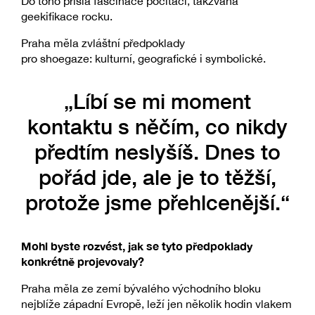
Do toho přišla fascinace počítači, takzvaná
geekifikace rocku.
Praha měla zvláštní předpoklady
pro shoegaze: kulturní, geografické i symbolické.
„Líbí se mi moment
kontaktu s něčím, co nikdy
předtím neslyšíš. Dnes to
pořád jde, ale je to těžší,
protože jsme přehlcenější.“
Mohl byste rozvést, jak se tyto předpoklady
konkrétně projevovaly?
Praha měla ze zemí bývalého východního bloku
nejblíže západní Evropě, leží jen několik hodin vlakem