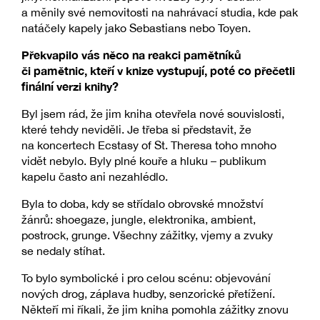
a měnily své nemovitosti na nahrávací studia, kde pak
natáčely kapely jako Sebastians nebo Toyen.
Překvapilo vás něco na reakci pamětníků
či pamětnic, kteří v knize vystupují, poté co přečetli
finální verzi knihy?
Byl jsem rád, že jim kniha otevřela nové souvislosti,
které tehdy neviděli. Je třeba si představit, že
na koncertech Ecstasy of St. Theresa toho mnoho
vidět nebylo. Byly plné kouře a hluku – publikum
kapelu často ani nezahlédlo.
Byla to doba, kdy se střídalo obrovské množství
žánrů: shoegaze, jungle, elektronika, ambient,
postrock, grunge. Všechny zážitky, vjemy a zvuky
se nedaly stíhat.
To bylo symbolické i pro celou scénu: objevování
nových drog, záplava hudby, senzorické přetížení.
Někteří mi říkali, že jim kniha pomohla zážitky znovu