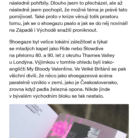
následně pohřbily. Dlouho jsem to přecházel, ale až
následně jsem pochopil, že možné téma je právě tato
pomíjivost. Také proto v knize věnuji tolik prostoru
tomu, jak se o shoegazu psalo a jak se do něj novináři
na Západě i Východě snažili proniknout.
Shoegaze byl velice lokální záležitost a týkal
se mladých kapel jako Ride nebo Slowdive
na přelomu 80. a 90. let z okruhu Thames Valley
u Londýna. Výjimkou v tomhle ohledu byli irsko-
angličtí My Bloody Valentine. Ve Velké Británii se pak
všichni divili, že něco jako shoegazeová scéna
paralelně vzniklo v zemi, jako je Československo,
zrovna když padla železná opona. Nikde jinde
v bývalém východním bloku se tak nestalo.