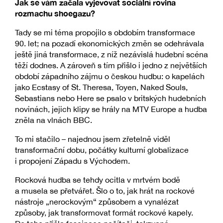
Jak se vám začala vyjevovat sociální rovina
rozmachu shoegazu?
Tady se mi téma propojilo s obdobím transformace
90. let; na pozadí ekonomických změn se odehrávala
ještě jiná transformace, z níž nezávislá hudební scéna
těží dodnes. A zároveň s tím přišlo i jedno z největších
období západního zájmu o českou hudbu: o kapelách
jako Ecstasy of St. Theresa, Toyen, Naked Souls,
Sebastians nebo Here se psalo v britských hudebních
novinách, jejich klipy se hrály na MTV Europe a hudba
zněla na vlnách BBC.
To mi stačilo – najednou jsem zřetelně viděl
transformační dobu, počátky kulturní globalizace
i propojení Západu s Východem.
Rocková hudba se tehdy ocitla v mrtvém bodě
a musela se přetvářet. Šlo o to, jak hrát na rockové
nástroje „nerockovým“ způsobem a vynalézat
způsoby, jak transformovat formát rockové kapely.