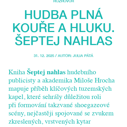
ROZHOVOR
HUDBA PLNÁ
KOUŘE A HLUKU.
ŠEPTEJ NAHLAS
31. 12. 2025 / AUTOR:
JULIA PÁTÁ
Kniha
Šeptej nahlas
hudebního
publicisty a akademika Miloše Hrocha
mapuje příběh klíčových tuzemských
kapel, které sehrály důležitou roli
při formování takzvané shoegazeové
scény, nejčastěji spojované se zvukem
zkreslených, vrstvených kytar