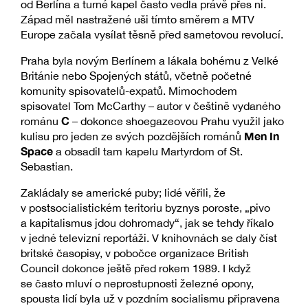
od Berlína a turné kapel často vedla právě přes ni.
Západ měl nastražené uši tímto směrem a MTV
Europe začala vysílat těsně před sametovou revolucí.
Praha byla novým Berlínem a lákala bohému z Velké
Británie nebo Spojených států, včetně početné
komunity spisovatelů-expatů. Mimochodem
spisovatel Tom McCarthy – autor v češtině vydaného
C
románu
– dokonce shoegazeovou Prahu využil jako
Men In
kulisu pro jeden ze svých pozdějších románů
Space
a obsadil tam kapelu Martyrdom of St.
Sebastian.
Zakládaly se americké puby; lidé věřili, že
v postsocialistickém teritoriu byznys poroste, „pivo
a kapitalismus jdou dohromady“, jak se tehdy říkalo
v jedné televizní reportáži. V knihovnách se daly číst
britské časopisy, v pobočce organizace British
Council dokonce ještě před rokem 1989. I když
se často mluví o neprostupnosti železné opony,
spousta lidí byla už v pozdním socialismu připravena