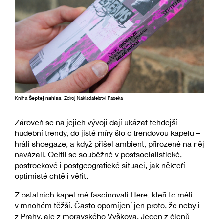
Kniha
Šeptej nahlas
. Zdroj Nakladatelství Paseka
Zároveň se na jejich vývoji dají ukázat tehdejší
hudební trendy, do jisté míry šlo o trendovou kapelu –
hráli shoegaze, a když přišel ambient, přirozeně na něj
navázali. Ocitli se souběžně v postsocialistické,
postrockové i postgeografické situaci, jak někteří
optimisté chtěli věřit.
Z ostatních kapel mě fascinovali Here, kteří to měli
v mnohém těžší. Často opomíjení jen proto, že nebyli
z Prahy, ale z moravského Vyškova. Jeden z členů