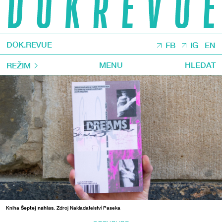
DOK.REVUE
FB
IG
EN
MENU
HLEDAT
REŽIM
Kniha
Šeptej nahlas
. Zdroj Nakladatelství Paseka