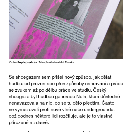
Kniha
Šeptej nahlas
. Zdroj Nakladatelství Paseka
Se shoegazem sem přišel nový způsob, jak dělat
hudbu: od prezentace přes způsoby nahrávání a práce
se zvukem až po dělbu práce ve studiu. Český
shoegaze byl hudbou generace Nula, která důsledně
nenavazovala na nic, co se tu dělo předtím. Často
se vymezovali proti nové vlně nebo undergroundu,
což dodnes některé lidi rozčiluje, ale je to vlastně
přirozené a zdravé.