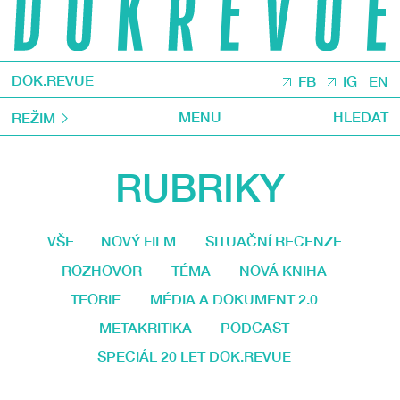
DOK.REVUE
FB
IG
EN
MENU
HLEDAT
REŽIM
RUBRIKY
VŠE
NOVÝ FILM
SITUAČNÍ RECENZE
ROZHOVOR
TÉMA
NOVÁ KNIHA
TEORIE
MÉDIA A DOKUMENT 2.0
METAKRITIKA
PODCAST
SPECIÁL 20 LET DOK.REVUE