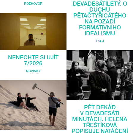
DEVADESÁTILETÝ. O
ROZHOVOR
DUCHU
PĚTAČTYŘICÁTÉHO
NA POZADÍ
FORMATIVNÍHO
IDEALISMU
ESEJ
NENECHTE SI UJÍT
7/2026
NOVINKY
PĚT DEKÁD
V DEVADESÁTI
MINUTÁCH. HELENA
TŘEŠTÍKOVÁ
POPISUJE NATÁČENÍ