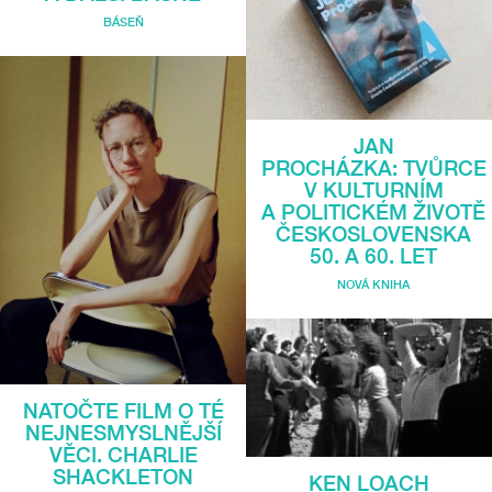
BÁSEŇ
JAN
PROCHÁZKA: TVŮRCE
V KULTURNÍM
A POLITICKÉM ŽIVOTĚ
ČESKOSLOVENSKA
50. A 60. LET
NOVÁ KNIHA
NATOČTE FILM O TÉ
NEJNESMYSLNĚJŠÍ
VĚCI. CHARLIE
SHACKLETON
KEN LOACH