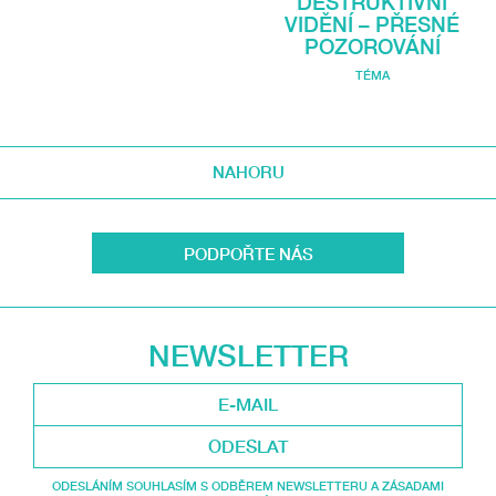
DESTRUKTIVNÍ
VIDĚNÍ – PŘESNÉ
POZOROVÁNÍ
TÉMA
NAHORU
PODPOŘTE NÁS
NEWSLETTER
ODESLAT
ODESLÁNÍM SOUHLASÍM S ODBĚREM NEWSLETTERU A ZÁSADAMI