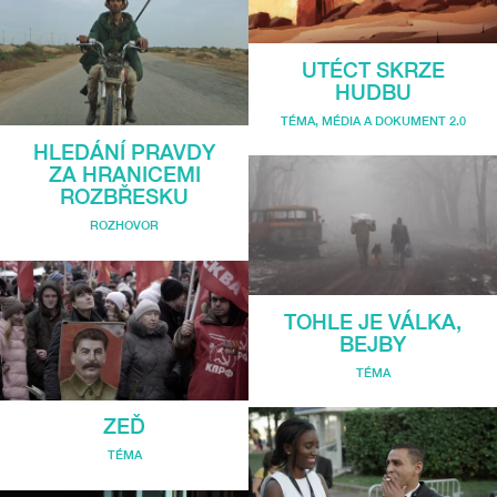
UTÉCT SKRZE
HUDBU
TÉMA
,
MÉDIA A DOKUMENT 2.0
HLEDÁNÍ PRAVDY
ZA HRANICEMI
ROZBŘESKU
ROZHOVOR
TOHLE JE VÁLKA,
BEJBY
TÉMA
ZEĎ
TÉMA