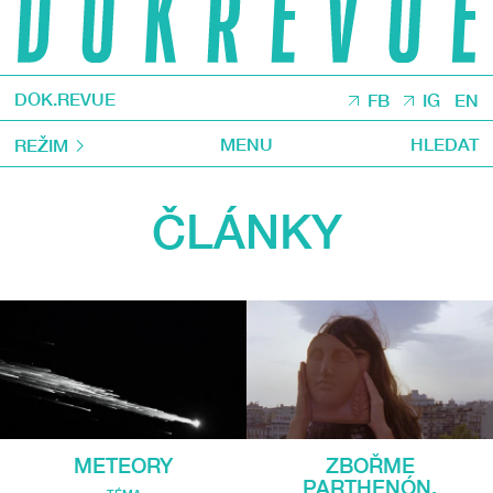
DOK.REVUE
FB
IG
EN
MENU
HLEDAT
REŽIM
ČLÁNKY
METEORY
ZBOŘME
PARTHENÓN.