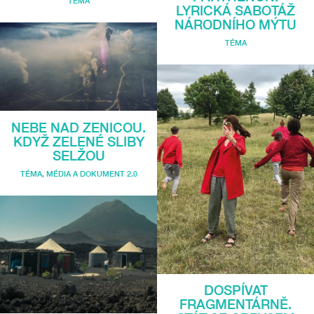
TÉMA
LYRICKÁ SABOTÁŽ
NÁRODNÍHO MÝTU
TÉMA
NEBE NAD ZENICOU.
KDYŽ ZELENÉ SLIBY
SELŽOU
TÉMA
,
MÉDIA A DOKUMENT 2.0
DOSPÍVAT
FRAGMENTÁRNĚ.