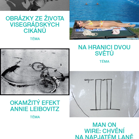
OBRÁZKY ZE ŽIVOTA
VISEGRÁDSKÝCH
CIKÁNŮ
TÉMA
NA HRANICI DVOU
SVĚTŮ
TÉMA
OKAMŽITÝ EFEKT
ANNIE LEIBOVITZ
TÉMA
MAN ON
WIRE: CHVĚNÍ
NA NAPJATÉM LANĚ