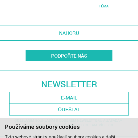
TÉMA
NAHORU
PODPOŘTE NÁS
NEWSLETTER
ODESLAT
ODESLÁNÍM SOUHLASÍM S ODBĚREM NEWSLETTERU A ZÁSADAMI
ZPRACOVÁNÍ OSOBNÍCH ÚDAJŮ DOC.DREAM. VÍCE ZDE.
Používáme soubory cookies
Tyto webové stránky používají soubory cookies a další