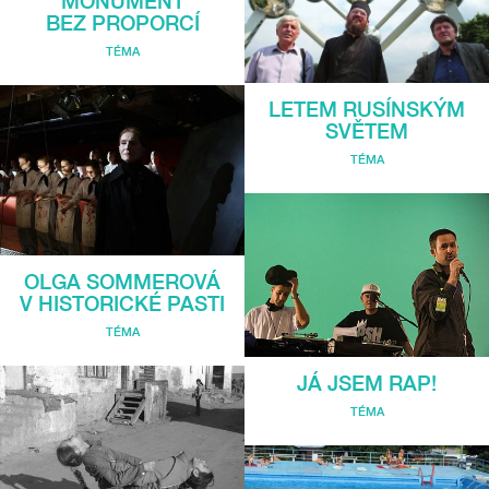
MONUMENT
BEZ PROPORCÍ
TÉMA
LETEM RUSÍNSKÝM
SVĚTEM
TÉMA
OLGA SOMMEROVÁ
V HISTORICKÉ PASTI
TÉMA
JÁ JSEM RAP!
TÉMA