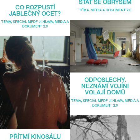
STÁT SE OBRYSEM
CO ROZPUSTÍ
TÉMA
,
MÉDIA A DOKUMENT 2.0
JABLEČNÝ OCET?
TÉMA
,
SPECIÁL MFDF JI.HLAVA
,
MÉDIA A
DOKUMENT 2.0
ODPOSLECHY.
NEZNÁMÍ VOJÍNI
VOLAJÍ DOMŮ
TÉMA
,
SPECIÁL MFDF JI.HLAVA
,
MÉDIA A
DOKUMENT 2.0
PŘÍTMÍ KINOSÁLU