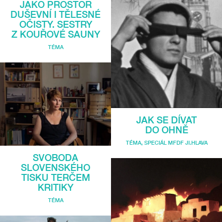
JAKO PROSTOR
DUŠEVNÍ I TĚLESNÉ
OČISTY. SESTRY
Z KOUŘOVÉ SAUNY
TÉMA
JAK SE DÍVAT
DO OHNĚ
TÉMA
,
SPECIÁL MFDF JI.HLAVA
SVOBODA
SLOVENSKÉHO
TISKU TERČEM
KRITIKY
TÉMA