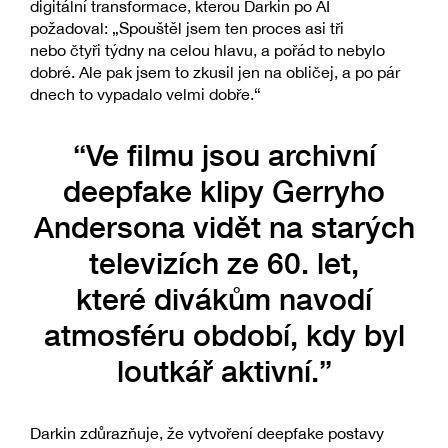
digitální transformace, kterou Darkin po AI
požadoval: „Spouštěl jsem ten proces asi tři
nebo čtyři týdny na celou hlavu, a pořád to nebylo
dobré. Ale pak jsem to zkusil jen na obličej, a po pár
dnech to vypadalo velmi dobře.“
“Ve filmu jsou archivní
deepfake klipy Gerryho
Andersona vidět na starých
televizích ze 60. let,
které divákům navodí
atmosféru období, kdy byl
loutkář aktivní.”
Darkin zdůrazňuje, že vytvoření deepfake postavy