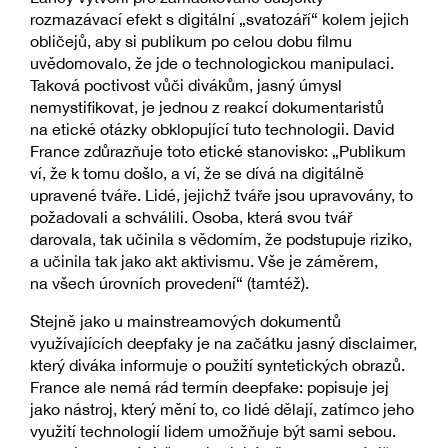
rozmazávací efekt s digitální „svatozáří“ kolem jejich
obličejů, aby si publikum po celou dobu filmu
uvědomovalo, že jde o technologickou manipulaci.
Taková poctivost vůči divákům, jasný úmysl
nemystifikovat, je jednou z reakcí dokumentaristů
na etické otázky obklopující tuto technologii. David
France zdůrazňuje toto etické stanovisko: „Publikum
ví, že k tomu došlo, a ví, že se dívá na digitálně
upravené tváře. Lidé, jejichž tváře jsou upravovány, to
požadovali a schválili. Osoba, která svou tvář
darovala, tak učinila s vědomím, že podstupuje riziko,
a učinila tak jako akt aktivismu. Vše je záměrem,
na všech úrovních provedení“ (tamtéž).
Stejně jako u mainstreamových dokumentů
využívajících deepfaky je na začátku jasný disclaimer,
který diváka informuje o použití syntetických obrazů.
France ale nemá rád termín deepfake: popisuje jej
jako nástroj, který mění to, co lidé dělají, zatímco jeho
využití technologií lidem umožňuje být sami sebou.