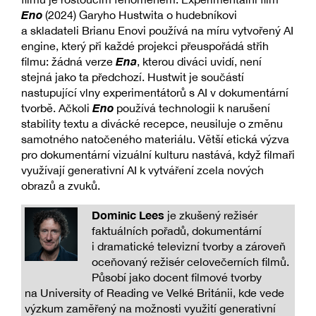
Eno
(2024) Garyho Hustwita o hudebníkovi
a skladateli Brianu Enovi používá na míru vytvořený AI
engine, který při každé projekci přeuspořádá střih
Ena
filmu: žádná verze
, kterou diváci uvidí, není
stejná jako ta předchozí. Hustwit je součástí
nastupující vlny experimentátorů s AI v dokumentární
Eno
tvorbě. Ačkoli
používá technologii k narušení
stability textu a divácké recepce, neusiluje o změnu
samotného natočeného materiálu. Větší etická výzva
pro dokumentární vizuální kulturu nastává, když filmaři
využívají generativní AI k vytváření zcela nových
obrazů a zvuků.
Dominic Lees
je zkušený režisér
faktuálních pořadů, dokumentární
i dramatické televizní tvorby a zároveň
oceňovaný režisér celovečerních filmů.
Působí jako docent filmové tvorby
na University of Reading ve Velké Británii, kde vede
výzkum zaměřený na možnosti využití generativní