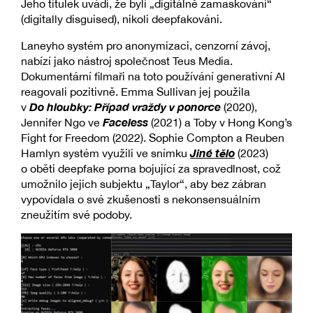
Jeho titulek uvádí, že byli „digitálně zamaskováni“
(digitally disguised), nikoli deepfakováni.
Laneyho systém pro anonymizaci, cenzorní závoj,
nabízí jako nástroj společnost Teus Media.
Dokumentární filmaři na toto používání generativní AI
reagovali pozitivně. Emma Sullivan jej použila
Do hloubky: Případ vraždy v ponorce
v
(2020),
Faceless
Jennifer Ngo ve
(2021) a Toby v Hong Kong’s
Fight for Freedom (2022). Sophie Compton a Reuben
Jiné tělo
Hamlyn systém využili ve snímku
(2023)
o oběti deepfake porna bojující za spravedlnost, což
umožnilo jejich subjektu „Taylor“, aby bez zábran
vypovídala o své zkušenosti s nekonsensuálním
zneužitím své podoby.