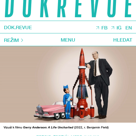
DOK.REVUE
FB
IG
EN
MENU
HLEDAT
REŽIM
Vizuál k filmu
Gerry Anderson: A Life Uncharted
(2022, r. Benjamin Field)