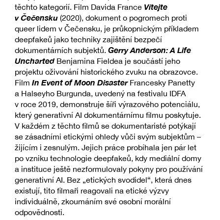
Vítejte
těchto kategorií. Film Davida France
v Čečensku
(2020), dokument o pogromech proti
queer lidem v Čečensku, je průkopnickým příkladem
deepfakeů jako techniky zajištění bezpečí
Gerry Anderson: A Life
dokumentárních subjektů.
Uncharted
Benjamina Fieldea je součástí jeho
projektu oživování historického zvuku na obrazovce.
In Event of Moon Disaster
Film
Francesky Panetty
a Halseyho Burgunda, uvedený na festivalu IDFA
v roce 2019, demonstruje šíři výrazového potenciálu,
který generativní AI dokumentárnímu filmu poskytuje.
V každém z těchto filmů se dokumentaristé potýkají
se zásadními etickými ohledy vůči svým subjektům –
žijícím i zesnulým. Jejich práce probíhala jen pár let
po vzniku technologie deepfakeů, kdy mediální domy
a instituce ještě nezformulovaly pokyny pro používání
generativní AI. Bez „etických svodidel“, která dnes
existují, tito filmaři reagovali na etické výzvy
individuálně, zkoumáním své osobní morální
odpovědnosti.