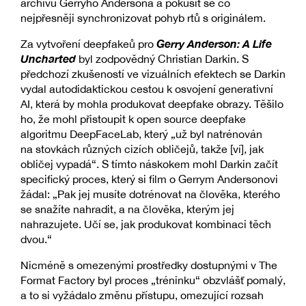
archivu Gerryho Andersona a pokusit se co
nejpřesněji synchronizovat pohyb rtů s originálem.
Gerry Anderson: A Life
Za vytvoření deepfakeů pro
Uncharted
byl zodpovědný Christian Darkin. S
předchozí zkušeností ve vizuálních efektech se Darkin
vydal autodidaktickou cestou k osvojení generativní
AI, která by mohla produkovat deepfake obrazy. Těšilo
ho, že mohl přistoupit k open source deepfake
algoritmu DeepFaceLab, který „už byl natrénován
na stovkách různých cizích obličejů, takže [ví], jak
obličej vypadá“. S tímto náskokem mohl Darkin začít
specifický proces, který si film o Gerrym Andersonovi
žádal: „Pak jej musíte dotrénovat na člověka, kterého
se snažíte nahradit, a na člověka, kterým jej
nahrazujete. Učí se, jak produkovat kombinaci těch
dvou.“
Nicméně s omezenými prostředky dostupnými v The
Format Factory byl proces „tréninku“ obzvlášť pomalý,
a to si vyžádalo změnu přístupu, omezující rozsah