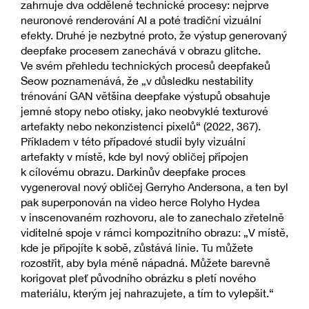
zahrnuje dva oddělené technické procesy: nejprve
neuronové renderování AI a poté tradiční vizuální
efekty. Druhé je nezbytné proto, že výstup generovaný
deepfake procesem zanechává v obrazu glitche.
Ve svém přehledu technických procesů deepfakeů
Seow poznamenává, že „v důsledku nestability
trénování GAN většina deepfake výstupů obsahuje
jemné stopy nebo otisky, jako neobvyklé texturové
artefakty nebo nekonzistenci pixelů“ (2022, 367).
Příkladem v této případové studii byly vizuální
artefakty v místě, kde byl nový obličej připojen
k cílovému obrazu. Darkinův deepfake proces
vygeneroval nový obličej Gerryho Andersona, a ten byl
pak superponován na video herce Rolyho Hydea
v inscenovaném rozhovoru, ale to zanechalo zřetelně
viditelné spoje v rámci kompozitního obrazu: „V místě,
kde je připojíte k sobě, zůstává linie. Tu můžete
rozostřit, aby byla méně nápadná. Můžete barevně
korigovat pleť původního obrázku s pletí nového
materiálu, kterým jej nahrazujete, a tím to vylepšit.“