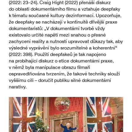
(2022: 23–24). Craig Hight (2022) přenáší diskurz
do oblasti dokumentárního filmu a vztahuje deepfaky
k tématu současné kultury dezinformací. Upozorňuje,
že deepfaky se nacházejí v kontinuitě dřívější praxe
dokumentaristů: „V dokumentární tvorbě vždy
existovalo určité napětí mezi snahou o přesné
zachycení reality a nutností upravovat důkazy tak, aby
výsledné vyprávění bylo srozumitelné a koherentní“
(2022: 398). Použití deepfakeů je tak napojeno
na probíhající diskurz o etice dokumentární praxe,
v němž byla manipulace obrazu filmaři
ospravedlňována tvrzením, že takové techniky slouží
vyššímu cíli – doručit publiku silné dokumentární
narativy.