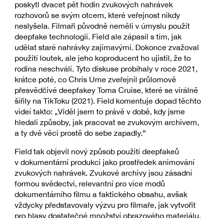
poskytl dvacet pět hodin zvukových nahrávek
rozhovorů se svým otcem, které veřejnost nikdy
neslyšela. Filmaři původně neměli v úmyslu použít
deepfake technologii. Field ale zápasil s tím, jak
udělat staré nahrávky zajímavými. Dokonce zvažoval
použití loutek, ale jeho koproducent ho ujistil, že to
rodina neschválí. Tyto diskuse probíhaly v roce 2021,
krátce poté, co Chris Ume zveřejnil průlomově
přesvědčivé deepfakey Toma Cruise, které se virálně
šířily na TikToku (2021). Field komentuje dopad těchto
videí takto: „Viděl jsem to právě v době, kdy jsme
hledali způsoby, jak pracovat se zvukovým archivem,
a ty dvě věci prostě do sebe zapadly.“
Field tak objevil nový způsob použití deepfakeů
v dokumentární produkci jako prostředek animování
zvukových nahrávek. Zvukové archivy jsou zásadní
formou svědectví, relevantní pro více modů
dokumentárního filmu a faktického obsahu, avšak
vždycky představovaly výzvu pro filmaře, jak vytvořit
pro hlasy dostatečné množství obrazového materiálu.