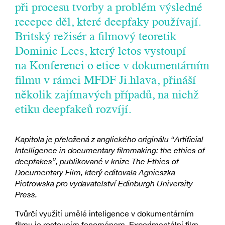
při procesu tvorby a problém výsledné
recepce děl, které deepfaky používají.
Britský režisér a filmový teoretik
Dominic Lees, který letos vystoupí
na Konferenci o etice v dokumentárním
filmu v rámci MFDF Ji.hlava, přináší
několik zajímavých případů, na nichž
etiku deepfakeů rozvíjí.
Kapitola je přeložená z anglického originálu “Artificial
Intelligence in documentary filmmaking: the ethics of
deepfakes”, publikované v knize The Ethics of
Documentary Film, který editovala Agnieszka
Piotrowska pro vydavatelství Edinburgh University
Press.
Tvůrčí využití umělé inteligence v dokumentárním
filmu je rostoucím fenoménem. Experimentální film