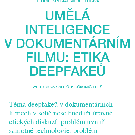
TEORIE
,
SPECIÁL MFDF JI.HLAVA
UMĚLÁ
INTELIGENCE
V DOKUMENTÁRNÍM
FILMU: ETIKA
DEEPFAKEŮ
29. 10. 2025 / AUTOR:
DOMINIC LEES
Téma deepfakeů v dokumentárních
filmech v sobě nese hned tři úrovně
etických diskuzí: problém uvnitř
samotné technologie, problém