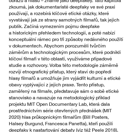
obrazu a hlasu – známé jako deepfakey. Tato kapitola
zkoumá, jak dokumentaristé deepfaky ve své praxi
používají, a rozebírá klíčové etické otázky, které
vyvstávají jak ze strany samotných filmařů, tak jejich
publik. Začíná vymezením pojmu deepfake
a historickým přehledem technologií, a poté nabízí
konceptuální rámec pro tři způsoby nedávného použití
v dokumentech. Abychom porozuměli tvůrčím
záměrům a technologickým procesům, které podnikli
klíčoví filmaři v této oblasti, využíváme případové
studie a rozhovory. Volba této metodologie záměrně
rozvíjí etnografický přístup, který staví do popředí
hlasy filmařů a umožňuje jim vyjádřit kulturní a etické
obavy vyplývající z jejich praxe. Tento přístup,
zaměřený na filmaře, představuje sám o sobě etické
stanovisko a navazuje na metodologický příklad
projektu MIT Open Documentary Lab, která dala
prostřednictvím série otevřených přednášek (MIT
2020) hlas průkopnickým filmařům (Bill Posters,
Halsey Burgund, Francesca Panetta), kteří použili
deepfaky k nastartování debaty (viz též Peele 2018).