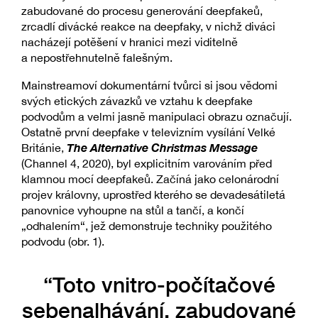
zabudované do procesu generování deepfakeů,
zrcadlí divácké reakce na deepfaky, v nichž diváci
nacházejí potěšení v hranici mezi viditelně
a nepostřehnutelně falešným.
Mainstreamoví dokumentární tvůrci si jsou vědomi
svých etických závazků ve vztahu k deepfake
podvodům a velmi jasně manipulaci obrazu označují.
Ostatně první deepfake v televizním vysílání Velké
The Alternative Christmas Message
Británie,
(Channel 4, 2020), byl explicitním varováním před
klamnou mocí deepfakeů. Začíná jako celonárodní
projev královny, uprostřed kterého se devadesátiletá
panovnice vyhoupne na stůl a tančí, a končí
„odhalením“, jež demonstruje techniky použitého
podvodu (obr. 1).
“Toto vnitro-počítačové
sebenalhávání, zabudované