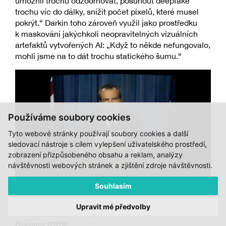
umožnil trochu odzoomovat, posunout deepfake
trochu víc do dálky, snížit počet pixelů, které musel
pokrýt.“ Darkin toho zároveň využil jako prostředku
k maskování jakýchkoli neopravitelných vizuálních
artefaktů vytvořených AI: „Když to někde nefungovalo,
mohli jsme na to dát trochu statického šumu.“
Používáme soubory cookies
Tyto webové stránky používají soubory cookies a další
sledovací nástroje s cílem vylepšení uživatelského prostředí,
zobrazení přizpůsobeného obsahu a reklam, analýzy
návštěvnosti webových stránek a zjištění zdroje návštěvnosti.
Souhlasím
Z videa
In Event of Moon Disaster
(2019)
Upravit mé předvolby
3. Dokumentární imaginace – In Event of Moon
Disaster (2019)