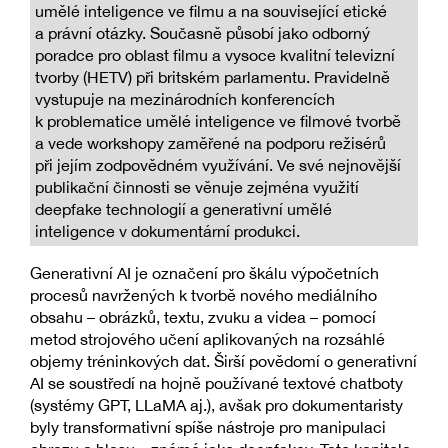
umělé inteligence ve filmu a na související etické
a právní otázky. Současně působí jako odborný
poradce pro oblast filmu a vysoce kvalitní televizní
tvorby (HETV) při britském parlamentu. Pravidelně
vystupuje na mezinárodních konferencích
k problematice umělé inteligence ve filmové tvorbě
a vede workshopy zaměřené na podporu režisérů
při jejím zodpovědném využívání. Ve své nejnovější
publikační činnosti se věnuje zejména využití
deepfake technologií a generativní umělé
inteligence v dokumentární produkci.
Generativní AI je označení pro škálu výpočetních
procesů navržených k tvorbě nového mediálního
obsahu – obrázků, textu, zvuku a videa – pomocí
metod strojového učení aplikovaných na rozsáhlé
objemy tréninkových dat. Širší povědomí o generativní
AI se soustředí na hojně používané textové chatboty
(systémy GPT, LLaMA aj.), avšak pro dokumentaristy
byly transformativní spíše nástroje pro manipulaci