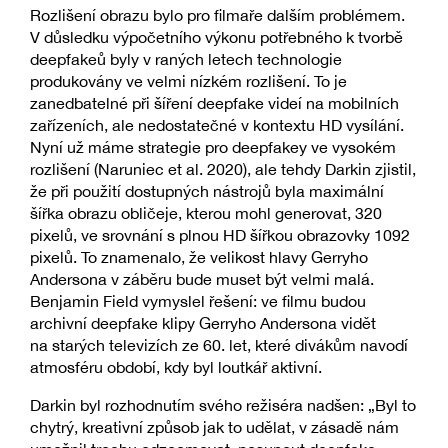
Rozlišení obrazu bylo pro filmaře dalším problémem.
V důsledku výpočetního výkonu potřebného k tvorbě
deepfakeů byly v raných letech technologie
produkovány ve velmi nízkém rozlišení. To je
zanedbatelné při šíření deepfake videí na mobilních
zařízeních, ale nedostatečné v kontextu HD vysílání.
Nyní už máme strategie pro deepfakey ve vysokém
rozlišení (Naruniec et al. 2020), ale tehdy Darkin zjistil,
že při použití dostupných nástrojů byla maximální
šířka obrazu obličeje, kterou mohl generovat, 320
pixelů, ve srovnání s plnou HD šířkou obrazovky 1092
pixelů. To znamenalo, že velikost hlavy Gerryho
Andersona v záběru bude muset být velmi malá.
Benjamin Field vymyslel řešení: ve filmu budou
archivní deepfake klipy Gerryho Andersona vidět
na starých televizích ze 60. let, které divákům navodí
atmosféru období, kdy byl loutkář aktivní.
Darkin byl rozhodnutím svého režiséra nadšen: „Byl to
chytrý, kreativní způsob jak to udělat, v zásadě nám