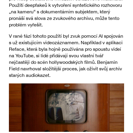
Použití deepfakeů k vytvoření syntetického rozhovoru
„na kameru“ s dokumentárním subjektem, který
pronáší svá slova ze zvukového archivu, může tento
problém vyřešit.
V rané fázi tohoto použití byl zvuk pomocí AI spojován
s už existujícím videozáznamem. Například v aplikaci
Reface, která byla hojně používána pro spoustu videí
na YouTube, si lidé přidávají svou vlastní tvář
nejčastěji do scén hollywoodských filmů. Benjamin
Field navrhoval složitější proces, jak oživit svůj archiv
starých audiokazet.