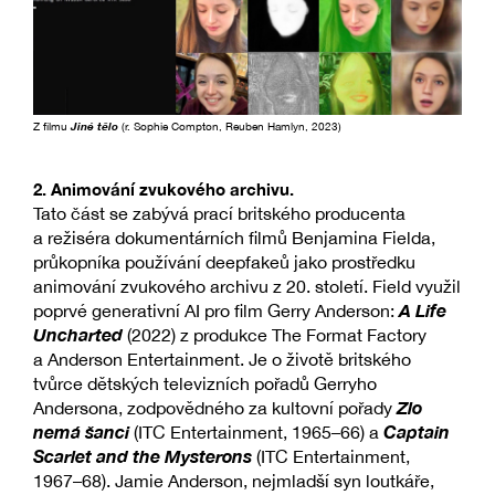
Z filmu
Jiné tělo
(r. Sophie Compton, Reuben Hamlyn, 2023)
2. Animování zvukového archivu.
Tato část se zabývá prací britského producenta
a režiséra dokumentárních filmů Benjamina Fielda,
průkopníka používání deepfakeů jako prostředku
animování zvukového archivu z 20. století. Field využil
A Life
poprvé generativní AI pro film Gerry Anderson:
Uncharted
(2022) z produkce The Format Factory
a Anderson Entertainment. Je o životě britského
tvůrce dětských televizních pořadů Gerryho
Zlo
Andersona, zodpovědného za kultovní pořady
nemá šanci
Captain
(ITC Entertainment, 1965–66) a
Scarlet and the Mysterons
(ITC Entertainment,
1967–68). Jamie Anderson, nejmladší syn loutkáře,