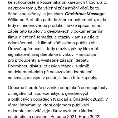
ke schopnostem kouzelníka při karetních tricích, a to
navzdory tomu, že všichni zúčastnění vědí, že to,
Christmas Message
čeho jsou svědky, je jen klam.
Williama Bartletta patří do žánru mockumentu, a jde
tedy o inscenovanou produkci, takže spadá mimo
záběr této kapitoly o deepfakech v dokumentárním
filmu, nicméně tematizuje otázky klamu a etické
odpovědnosti, již filmaři vůči svému publiku cítí.
Úroveň upřímnosti – tedy otázka, jak by film měl
signalizovat svůj deepfake divákovi – nastoluje
pro producenty a vysílatele zásadní debaty.
Podrobnou diskuzi etických otázek, s nimiž
se dokumentaristé při nasazování deepfakeů
setkávají, rozvíjím v pozdější části této kapitoly.
Odborné literatuře o vzniku deepfakeů dominují texty
o negativních společenských, genderových
a politických dopadech (Vaccari a Chadwick 2020). V
rámci informatiky, která objemem publikací
o deepfakech vítězí, je důraz výzkumu kladen
na detekci a prevenci (Peipeng 2021; Rana 2022).