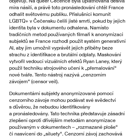
objevují. Na queer Čečence byla uplatňována děsivá
míra násilí, a právě toto pronásledování chtěl France
odhalit světovému publiku. Příslušníci komunit
LGBTQ+ v Čečensku čelili jisté smrti, pokud by jejich
identita byla v dokumentu odhalena. Namísto
tradičních metod používaných filmaři k anonymizaci
subjektů se France rozhodl použít systém generativní
AI, aby jim umožnil vyprávět jejich příběhy beze
strachu z identifikace a brutální odplaty. Maskování
vytvořil vedoucí vizuálních efektů Ryan Laney, který
použil techniku strojového učení k „přemalování“
nové tváře. Tento nástroj nazývá „cenzorním
závojem“ (censor veil).
Dokumentární subjekty anonymizované pomocí
cenzorního závoje mohou podávat své svědectví
s důvěrou, že nebudou identifikovány
a pronásledovány. Tato technika představuje zásadní
zlepšení oproti dřívějším metodám anonymizace
používaným v dokumentech – „rozmazané ploše“
či nasvícení do „siluety“. Cenzorní závoj zachovává