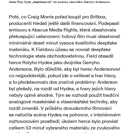
Herec Roly Hyde „deepfakeován“ do podoby zesnulého Gerryho Andersona
Poté, co Craig Morris pořad koupil pro Britbox,
producenti hledali ještě další financování. Podepsali
smlouvu s Abacus Media Rights, která obsahovala
překvapující ustanovení: hotový film musí obsahovat
minimálně deset minut vysoce kvalitního deepfake
materiálu. K Fieldovu úžasu se novost deepfake
technologie stala obchodovatelnou. Field obsadil
herce Rolyho Hydea jako dvojníka Gerryho
Andersona. Bylo důležité, aby byl herec Andersonovi
co nejpodobnější, pokud jde o velikost a tvar hlavy,
a to představovalo dva značné problémy: Anderson
byl plešatý, na rozdíl od Hydea, a tvary jejich hlavy
nebyly úplně shodné. Tým se rozhodl použít tradiční
analogové maskérské a vlásenkářské techniky, aby
rozdíl zmenšil. V průběhu dvoudenního filmování
se natočila scéna Hydea na pohovce, v interiérovém
rozhovorovém prostředí; úkolem herce bylo pronést
celkem 53 minut vybraného materiálu ze zvukového