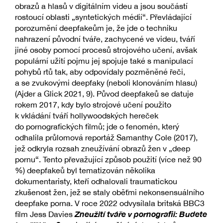
obrazů a hlasů v digitálním videu a jsou součástí
rostoucí oblasti „syntetických médií“. Převládající
porozumění deepfakeům je, že jde o techniku
nahrazení původní tváře, zachycené ve videu, tváří
jiné osoby pomocí procesů strojového učení, avšak
populární užití pojmu jej spojuje také s manipulací
pohybů rtů tak, aby odpovídaly pozměněné řeči,
a se zvukovými deepfaky (neboli klonováním hlasu)
(Ajder a Glick 2021, 9). Původ deepfakeů se datuje
rokem 2017, kdy bylo strojové učení použito
k vkládání tváří hollywoodských hereček
do pornografických filmů; jde o fenomén, který
odhalila průlomová reportáž Samanthy Cole (2017),
jež odkryla rozsah zneužívání obrazů žen v „deep
pornu“. Tento převažující způsob použití (více než 90
%) deepfakeů byl tematizován několika
dokumentaristy, kteří odhalovali traumatickou
zkušenost žen, jež se staly oběťmi nekonsensuálního
deepfake porna. V roce 2022 odvysílala britská BBC3
Zneužití tváře v pornografii: Budete
film Jess Davies