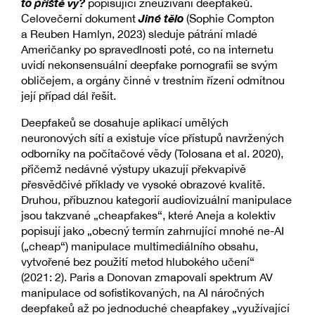
to příště vy?
popisující zneužívání deepfakeů.
Jiné tělo
Celovečerní dokument
(Sophie Compton
a Reuben Hamlyn, 2023) sleduje pátrání mladé
Američanky po spravedlnosti poté, co na internetu
uvidí nekonsensuální deepfake pornografii se svým
obličejem, a orgány činné v trestním řízení odmítnou
její případ dál řešit.
Deepfakeů se dosahuje aplikací umělých
neuronových sítí a existuje více přístupů navržených
odborníky na počítačové vědy (Tolosana et al. 2020),
přičemž nedávné výstupy ukazují překvapivě
přesvědčivé příklady ve vysoké obrazové kvalitě.
Druhou, příbuznou kategorií audiovizuální manipulace
jsou takzvané „cheapfakes“, které Aneja a kolektiv
popisují jako „obecný termín zahrnující mnohé ne-AI
(„cheap“) manipulace multimediálního obsahu,
vytvořené bez použití metod hlubokého učení“
(2021: 2). Paris a Donovan zmapovali spektrum AV
manipulace od sofistikovaných, na AI náročných
deepfakeů až po jednoduché cheapfakey „využívající