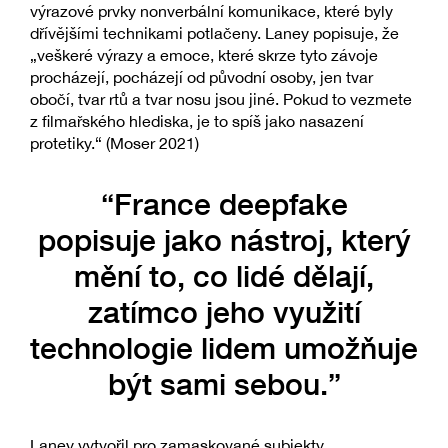
výrazové prvky nonverbální komunikace, které byly
dřívějšími technikami potlačeny. Laney popisuje, že
„veškeré výrazy a emoce, které skrze tyto závoje
procházejí, pocházejí od původní osoby, jen tvar
obočí, tvar rtů a tvar nosu jsou jiné. Pokud to vezmete
z filmařského hlediska, je to spíš jako nasazení
protetiky.“ (Moser 2021)
“France deepfake
popisuje jako nástroj, který
mění to, co lidé dělají,
zatímco jeho využití
technologie lidem umožňuje
být sami sebou.”
Laney vytvořil pro zamaskované subjekty