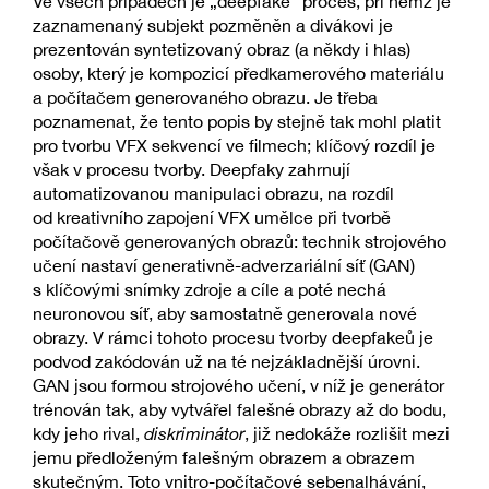
Ve všech případech je „deepfake“ proces, při němž je
zaznamenaný subjekt pozměněn a divákovi je
prezentován syntetizovaný obraz (a někdy i hlas)
osoby, který je kompozicí předkamerového materiálu
a počítačem generovaného obrazu. Je třeba
poznamenat, že tento popis by stejně tak mohl platit
pro tvorbu VFX sekvencí ve filmech; klíčový rozdíl je
však v procesu tvorby. Deepfaky zahrnují
automatizovanou manipulaci obrazu, na rozdíl
od kreativního zapojení VFX umělce při tvorbě
počítačově generovaných obrazů: technik strojového
učení nastaví generativně-adverzariální síť (GAN)
s klíčovými snímky zdroje a cíle a poté nechá
neuronovou síť, aby samostatně generovala nové
obrazy. V rámci tohoto procesu tvorby deepfakeů je
podvod zakódován už na té nejzákladnější úrovni.
GAN jsou formou strojového učení, v níž je generátor
trénován tak, aby vytvářel falešné obrazy až do bodu,
kdy jeho rival,
diskriminátor
, již nedokáže rozlišit mezi
jemu předloženým falešným obrazem a obrazem
skutečným. Toto vnitro-počítačové sebenalhávání,