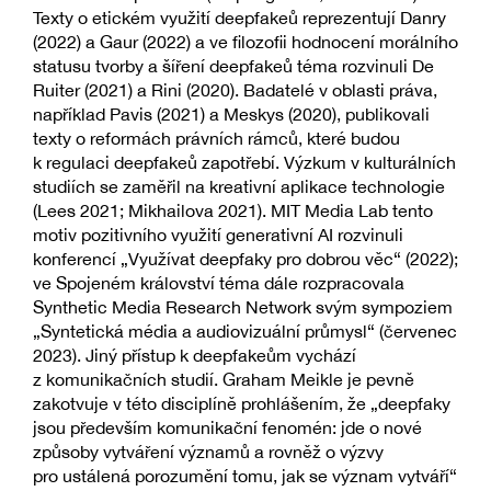
Texty o etickém využití deepfakeů reprezentují Danry
(2022) a Gaur (2022) a ve filozofii hodnocení morálního
statusu tvorby a šíření deepfakeů téma rozvinuli De
Ruiter (2021) a Rini (2020). Badatelé v oblasti práva,
například Pavis (2021) a Meskys (2020), publikovali
texty o reformách právních rámců, které budou
k regulaci deepfakeů zapotřebí. Výzkum v kulturálních
studiích se zaměřil na kreativní aplikace technologie
(Lees 2021; Mikhailova 2021). MIT Media Lab tento
motiv pozitivního využití generativní AI rozvinuli
konferencí „Využívat deepfaky pro dobrou věc“ (2022);
ve Spojeném království téma dále rozpracovala
Synthetic Media Research Network svým sympoziem
„Syntetická média a audiovizuální průmysl“ (červenec
2023). Jiný přístup k deepfakeům vychází
z komunikačních studií. Graham Meikle je pevně
zakotvuje v této disciplíně prohlášením, že „deepfaky
jsou především komunikační fenomén: jde o nové
způsoby vytváření významů a rovněž o výzvy
pro ustálená porozumění tomu, jak se význam vytváří“