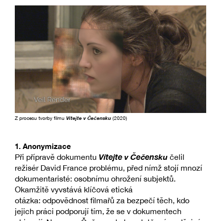
Z procesu tvorby filmu
Vítejte v Čečensku
(2020)
1. Anonymizace
Vítejte v Čečensku
Při přípravě dokumentu
čelil
režisér David France problému, před nímž stojí mnozí
dokumentaristé: osobnímu ohrožení subjektů.
Okamžitě vyvstává klíčová etická
otázka: odpovědnost filmařů za bezpečí těch, kdo
jejich práci podporují tím, že se v dokumentech