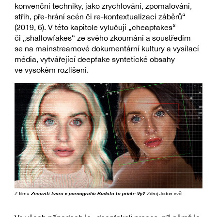
konvenční techniky, jako zrychlování, zpomalování,
střih, pře-hrání scén či re-kontextualizaci záběrů“
(2019, 6). V této kapitole vylučuji „cheapfakes“
či „shallowfakes“ ze svého zkoumání a soustředím
se na mainstreamové dokumentární kultury a vysílací
média, vytvářející deepfake syntetické obsahy
ve vysokém rozlišení.
Z filmu
Zneužití tváře v pornografii: Budete to příště Vy?
Zdroj Jeden svět