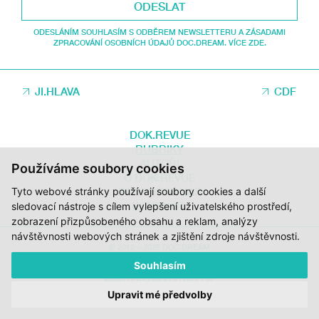
ODESLAT
ODESLÁNÍM SOUHLASÍM S ODBĚREM NEWSLETTERU A ZÁSADAMI
ZPRACOVÁNÍ OSOBNÍCH ÚDAJŮ DOC.DREAM. VÍCE ZDE.
JI.HLAVA
CDF
DOK.REVUE
RUBRIKY
AUTOŘI
Používáme soubory cookies
O DOK.REVUE
Tyto webové stránky používají soubory cookies a další
PODPOŘTE NÁS
KONTAKTY
sledovací nástroje s cílem vylepšení uživatelského prostředí,
zobrazení přizpůsobeného obsahu a reklam, analýzy
návštěvnosti webových stránek a zjištění zdroje návštěvnosti.
© 2012 – 2026 DOC.DREAM
Souhlasím
ZA PODPORY STÁTNÍHO FONDU KINEMATOGRAFIE, KRAJE VYSOČINA A
MINISTERSTVA KULTURY ČR.
Upravit mé předvolby
DESIGN:
HMSDESIGN
KÓD:
S2 STUDIO