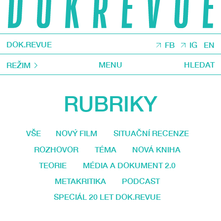
DOK.REVUE
FB
IG
EN
MENU
HLEDAT
REŽIM
RUBRIKY
VŠE
NOVÝ FILM
SITUAČNÍ RECENZE
ROZHOVOR
TÉMA
NOVÁ KNIHA
TEORIE
MÉDIA A DOKUMENT 2.0
METAKRITIKA
PODCAST
SPECIÁL 20 LET DOK.REVUE