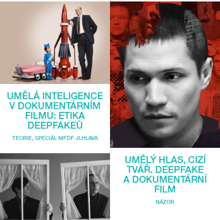
UMĚLÁ INTELIGENCE
V DOKUMENTÁRNÍM
FILMU: ETIKA
DEEPFAKEŮ
TEORIE
,
SPECIÁL MFDF JI.HLAVA
UMĚLÝ HLAS, CIZÍ
TVÁŘ. DEEPFAKE
A DOKUMENTÁRNÍ
FILM
NÁZOR