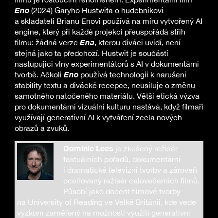
Eno
(2024) Garyho Hustwita o hudebníkovi
a skladateli Brianu Enovi používá na míru vytvořený AI
engine, který při každé projekci přeuspořádá střih
Ena
filmu: žádná verze
, kterou diváci uvidí, není
stejná jako ta předchozí. Hustwit je součástí
nastupující vlny experimentátorů s AI v dokumentární
Eno
tvorbě. Ačkoli
používá technologii k narušení
stability textu a divácké recepce, neusiluje o změnu
samotného natočeného materiálu. Větší etická výzva
pro dokumentární vizuální kulturu nastává, když filmaři
využívají generativní AI k vytváření zcela nových
obrazů a zvuků.
Dominic Lees
je zkušený režisér
faktuálních pořadů, dokumentární
i dramatické televizní tvorby a zároveň
oceňovaný režisér celovečerních filmů.
Působí jako docent filmové tvorby
na University of Reading ve Velké Británii, kde vede
výzkum zaměřený na možnosti využití generativní