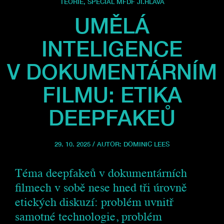
TEORIE
,
SPECIÁL MFDF JI.HLAVA
UMĚLÁ
INTELIGENCE
V DOKUMENTÁRNÍM
FILMU: ETIKA
DEEPFAKEŮ
29. 10. 2025 / AUTOR:
DOMINIC LEES
Téma deepfakeů v dokumentárních
filmech v sobě nese hned tři úrovně
etických diskuzí: problém uvnitř
samotné technologie, problém