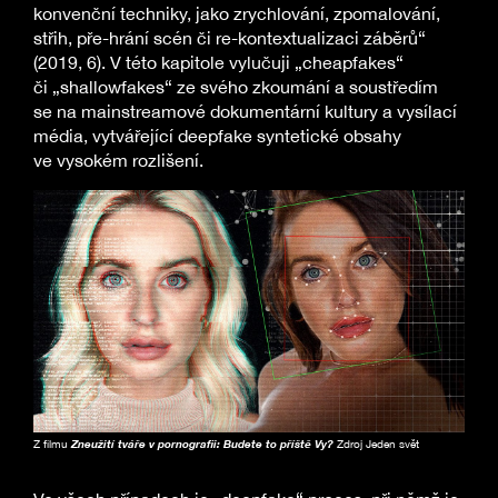
konvenční techniky, jako zrychlování, zpomalování,
střih, pře-hrání scén či re-kontextualizaci záběrů“
(2019, 6). V této kapitole vylučuji „cheapfakes“
či „shallowfakes“ ze svého zkoumání a soustředím
se na mainstreamové dokumentární kultury a vysílací
média, vytvářející deepfake syntetické obsahy
ve vysokém rozlišení.
Z filmu
Zneužití tváře v pornografii: Budete to příště Vy?
Zdroj Jeden svět