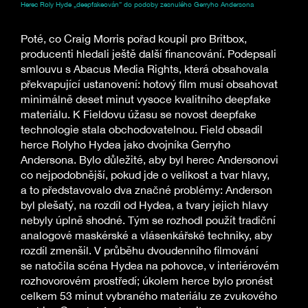
Herec Roly Hyde „deepfakeován“ do podoby zesnulého Gerryho Andersona
Poté, co Craig Morris pořad koupil pro Britbox,
producenti hledali ještě další financování. Podepsali
smlouvu s Abacus Media Rights, která obsahovala
překvapující ustanovení: hotový film musí obsahovat
minimálně deset minut vysoce kvalitního deepfake
materiálu. K Fieldovu úžasu se novost deepfake
technologie stala obchodovatelnou. Field obsadil
herce Rolyho Hydea jako dvojníka Gerryho
Andersona. Bylo důležité, aby byl herec Andersonovi
co nejpodobnější, pokud jde o velikost a tvar hlavy,
a to představovalo dva značné problémy: Anderson
byl plešatý, na rozdíl od Hydea, a tvary jejich hlavy
nebyly úplně shodné. Tým se rozhodl použít tradiční
analogové maskérské a vlásenkářské techniky, aby
rozdíl zmenšil. V průběhu dvoudenního filmování
se natočila scéna Hydea na pohovce, v interiérovém
rozhovorovém prostředí; úkolem herce bylo pronést
celkem 53 minut vybraného materiálu ze zvukového