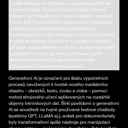
umělé inteligence ve filmu a na související etické
a právní otázky. Současně působí jako odborný
poradce pro oblast filmu a vysoce kvalitní televizní
tvorby (HETV) při britském parlamentu. Pravidelně
vystupuje na mezinárodních konferencích
k problematice umělé inteligence ve filmové tvorbě
a vede workshopy zaměřené na podporu režisérů
při jejím zodpovědném využívání. Ve své nejnovější
publikační činnosti se věnuje zejména využití
deepfake technologií a generativní umělé
inteligence v dokumentární produkci.
Generativní AI je označení pro škálu výpočetních
procesů navržených k tvorbě nového mediálního
obsahu – obrázků, textu, zvuku a videa – pomocí
metod strojového učení aplikovaných na rozsáhlé
objemy tréninkových dat. Širší povědomí o generativní
AI se soustředí na hojně používané textové chatboty
(systémy GPT, LLaMA aj.), avšak pro dokumentaristy
byly transformativní spíše nástroje pro manipulaci