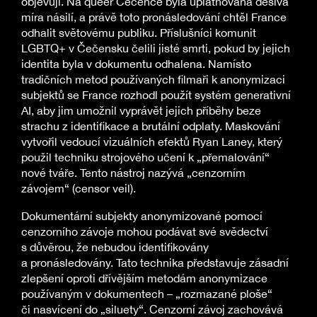
objevují. Na queer Čečence byla uplatňována děsivá
míra násilí, a právě toto pronásledování chtěl France
odhalit světovému publiku. Příslušníci komunit
LGBTQ+ v Čečensku čelili jisté smrti, pokud by jejich
identita byla v dokumentu odhalena. Namísto
tradičních metod používaných filmaři k anonymizaci
subjektů se France rozhodl použít systém generativní
AI, aby jim umožnil vyprávět jejich příběhy beze
strachu z identifikace a brutální odplaty. Maskování
vytvořil vedoucí vizuálních efektů Ryan Laney, který
použil techniku strojového učení k „přemalování“
nové tváře. Tento nástroj nazývá „cenzorním
závojem“ (censor veil).
Dokumentární subjekty anonymizované pomocí
cenzorního závoje mohou podávat své svědectví
s důvěrou, že nebudou identifikovány
a pronásledovány. Tato technika představuje zásadní
zlepšení oproti dřívějším metodám anonymizace
používaným v dokumentech – „rozmazané ploše“
či nasvícení do „siluety“. Cenzorní závoj zachovává