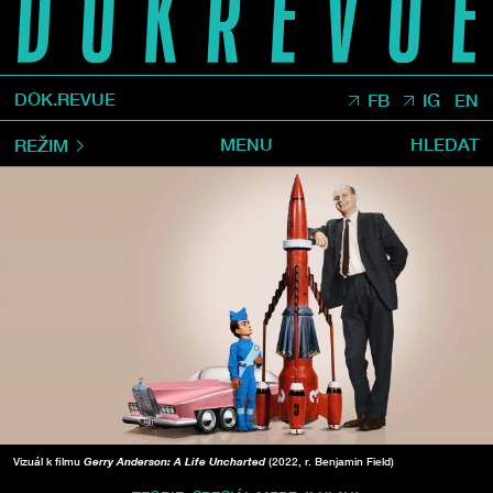
DOK.REVUE
FB
IG
EN
MENU
HLEDAT
REŽIM
Vizuál k filmu
Gerry Anderson: A Life Uncharted
(2022, r. Benjamin Field)