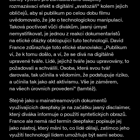
rozmazávací efekt s digitální „svatozáří“ kolem jejich
obličejů, aby si publikum po celou dobu filmu
uvědomovalo, že jde o technologickou manipulaci.
Taková poctivost vůči divákům, jasný úmysl
nemystifikovat, je jednou z reakcí dokumentaristů
na etické otázky obklopující tuto technologii. David
France zdůrazňuje toto etické stanovisko: „Publikum
ví, že k tomu došlo, a ví, že se dívá na digitálně
upravené tváře. Lidé, jejichž tváře jsou upravovány, to
požadovali a schválili. Osoba, která svou tvář
darovala, tak učinila s vědomím, že podstupuje riziko,
a učinila tak jako akt aktivismu. Vše je záměrem,
na všech úrovních provedení“ (tamtéž).
Stejně jako u mainstreamových dokumentů
využívajících deepfaky je na začátku jasný disclaimer,
který diváka informuje o použití syntetických obrazů.
France ale nemá rád termín deepfake: popisuje jej
jako nástroj, který mění to, co lidé dělají, zatímco jeho
využití technologií lidem umožňuje být sami sebou.