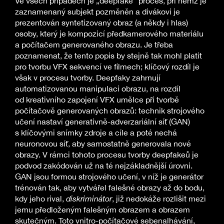
Ve všech případech je „deepfake“ proces, při němž je
zaznamenaný subjekt pozměněn a divákovi je
prezentován syntetizovaný obraz (a někdy i hlas)
osoby, který je kompozicí předkamerového materiálu
a počítačem generovaného obrazu. Je třeba
poznamenat, že tento popis by stejně tak mohl platit
pro tvorbu VFX sekvencí ve filmech; klíčový rozdíl je
však v procesu tvorby. Deepfaky zahrnují
automatizovanou manipulaci obrazu, na rozdíl
od kreativního zapojení VFX umělce při tvorbě
počítačově generovaných obrazů: technik strojového
učení nastaví generativně-adverzariální síť (GAN)
s klíčovými snímky zdroje a cíle a poté nechá
neuronovou síť, aby samostatně generovala nové
obrazy. V rámci tohoto procesu tvorby deepfakeů je
podvod zakódován už na té nejzákladnější úrovni.
GAN jsou formou strojového učení, v níž je generátor
trénován tak, aby vytvářel falešné obrazy až do bodu,
kdy jeho rival,
diskriminátor
, již nedokáže rozlišit mezi
jemu předloženým falešným obrazem a obrazem
skutečným. Toto vnitro-počítačové sebenalhávání,