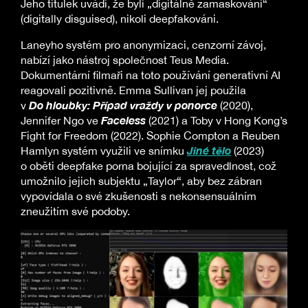
Jeho titulek uvádí, že byli „digitálně zamaskováni“
(digitally disguised), nikoli deepfakováni.
Laneyho systém pro anonymizaci, cenzorní závoj,
nabízí jako nástroj společnost Teus Media.
Dokumentární filmaři na toto používání generativní AI
reagovali pozitivně. Emma Sullivan jej použila
Do hloubky: Případ vraždy v ponorce
v
(2020),
Faceless
Jennifer Ngo ve
(2021) a Toby v Hong Kong’s
Fight for Freedom (2022). Sophie Compton a Reuben
Jiné tělo
Hamlyn systém využili ve snímku
(2023)
o oběti deepfake porna bojující za spravedlnost, což
umožnilo jejich subjektu „Taylor“, aby bez zábran
vypovídala o své zkušenosti s nekonsensuálním
zneužitím své podoby.