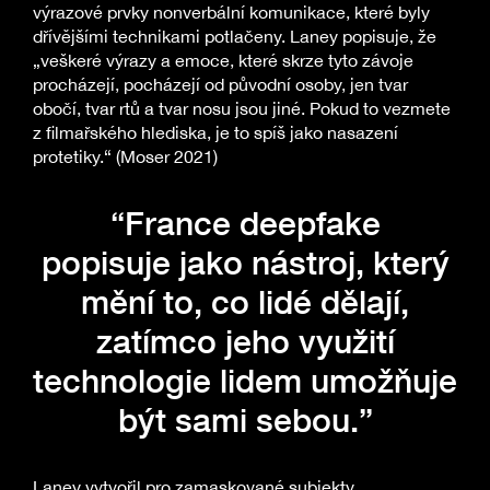
výrazové prvky nonverbální komunikace, které byly
dřívějšími technikami potlačeny. Laney popisuje, že
„veškeré výrazy a emoce, které skrze tyto závoje
procházejí, pocházejí od původní osoby, jen tvar
obočí, tvar rtů a tvar nosu jsou jiné. Pokud to vezmete
z filmařského hlediska, je to spíš jako nasazení
protetiky.“ (Moser 2021)
“France deepfake
popisuje jako nástroj, který
mění to, co lidé dělají,
zatímco jeho využití
technologie lidem umožňuje
být sami sebou.”
Laney vytvořil pro zamaskované subjekty