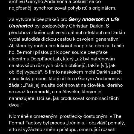
archivu Gerryho Andersona a pokusit se co
nejpřesněji synchronizovat pohyb rtů s originálem.
Gerry Anderson: A Life
Za vytvoření deepfakeů pro
Uncharted
byl zodpovědný Christian Darkin. S
předchozí zkušeností ve vizuálních efektech se Darkin
vydal autodidaktickou cestou k osvojení generativní
AI, která by mohla produkovat deepfake obrazy. Těšilo
ho, že mohl přistoupit k open source deepfake
algoritmu DeepFaceLab, který „už byl natrénován
na stovkách různých cizích obličejů, takže [ví], jak
obličej vypadá“. S tímto náskokem mohl Darkin začít
specifický proces, který si film o Gerrym Andersonovi
žádal: „Pak jej musíte dotrénovat na člověka, kterého
se snažíte nahradit, a na člověka, kterým jej
nahrazujete. Učí se, jak produkovat kombinaci těch
dvou.“
Nicméně s omezenými prostředky dostupnými v The
Format Factory byl proces „tréninku“ obzvlášť pomalý,
a to si vyžádalo změnu přístupu, omezující rozsah