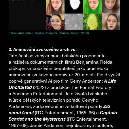
Z filmu
Jiné tělo
(r. Sophie Compton, Reuben Hamlyn, 2023)
2. Animování zvukového archivu.
Tato část se zabývá prací britského producenta
a režiséra dokumentárních filmů Benjamina Fielda,
průkopníka používání deepfakeů jako prostředku
animování zvukového archivu z 20. století. Field využil
A Life
poprvé generativní AI pro film Gerry Anderson:
Uncharted
(2022) z produkce The Format Factory
a Anderson Entertainment. Je o životě britského
tvůrce dětských televizních pořadů Gerryho
Zlo
Andersona, zodpovědného za kultovní pořady
nemá šanci
Captain
(ITC Entertainment, 1965–66) a
Scarlet and the Mysterons
(ITC Entertainment,
1967–68). Jamie Anderson, nejmladší syn loutkáře,