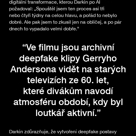
digitální transformace, kterou Darkin po AI
požadoval: „Spouštěl jsem ten proces asi tři
nebo čtyři týdny na celou hlavu, a pořád to nebylo
dobré. Ale pak jsem to zkusil jen na obličej, a po pár
dnech to vypadalo velmi dobře.“
“Ve filmu jsou archivní
deepfake klipy Gerryho
Andersona vidět na starých
televizích ze 60. let,
které divákům navodí
atmosféru období, kdy byl
loutkář aktivní.”
Darkin zdůrazňuje, že vytvoření deepfake postavy