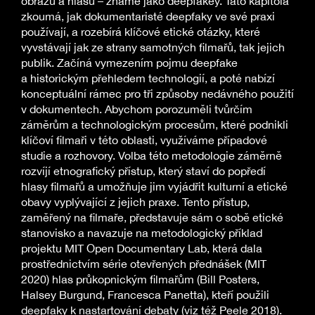
obrazu a hlasu – známé jako deepfakey. Tato kapitola
zkoumá, jak dokumentaristé deepfaky ve své praxi
používají, a rozebírá klíčové etické otázky, které
vyvstávají jak ze strany samotných filmařů, tak jejich
publik. Začíná vymezením pojmu deepfake
a historickým přehledem technologií, a poté nabízí
konceptuální rámec pro tři způsoby nedávného použití
v dokumentech. Abychom porozuměli tvůrčím
záměrům a technologickým procesům, které podnikli
klíčoví filmaři v této oblasti, využíváme případové
studie a rozhovory. Volba této metodologie záměrně
rozvíjí etnografický přístup, který staví do popředí
hlasy filmařů a umožňuje jim vyjádřit kulturní a etické
obavy vyplývající z jejich praxe. Tento přístup,
zaměřený na filmaře, představuje sám o sobě etické
stanovisko a navazuje na metodologický příklad
projektu MIT Open Documentary Lab, která dala
prostřednictvím série otevřených přednášek (MIT
2020) hlas průkopnickým filmařům (Bill Posters,
Halsey Burgund, Francesca Panetta), kteří použili
deepfaky k nastartování debaty (viz též Peele 2018).