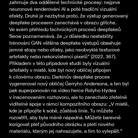
zahrnuje dva oddělené technické procesy: nejprve
neuronové renderování AI a poté tradiční vizuální
efekty. Druhé je nezbytné proto, že výstup generovaný
deepfake procesem zanechává v obrazu glitche.
Ve svém přehledu technických procesů deepfakeů
Seow poznamenává, že „v důsledku nestability
trénování GAN většina deepfake výstupů obsahuje
jemné stopy nebo otisky, jako neobvyklé texturové
artefakty nebo nekonzistenci pixelů“ (2022, 367).
Příkladem v této případové studii byly vizuální
artefakty v místě, kde byl nový obličej připojen
k cílovému obrazu. Darkinův deepfake proces
vygeneroval nový obličej Gerryho Andersona, a ten byl
pak superponován na video herce Rolyho Hydea
v inscenovaném rozhovoru, ale to zanechalo zřetelně
viditelné spoje v rámci kompozitního obrazu: „V místě,
kde je připojíte k sobě, zůstává linie. Tu můžete
rozostřit, aby byla méně nápadná. Můžete barevně
korigovat pleť původního obrázku s pletí nového
materiálu, kterým jej nahrazujete, a tím to vylepšit.“