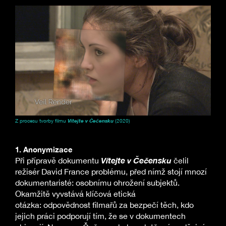
Z procesu tvorby filmu
Vítejte v Čečensku
(2020)
1. Anonymizace
Vítejte v Čečensku
Při přípravě dokumentu
čelil
režisér David France problému, před nímž stojí mnozí
dokumentaristé: osobnímu ohrožení subjektů.
Okamžitě vyvstává klíčová etická
otázka: odpovědnost filmařů za bezpečí těch, kdo
jejich práci podporují tím, že se v dokumentech