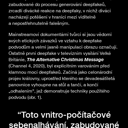
zabudované do procesu generování deepfakeů,
zrcadlí divácké reakce na deepfaky, v nichž diváci
nacházejí potěšení v hranici mezi viditelně
a nepostřehnutelně falešným.
Mainstreamoví dokumentární tvůrci si jsou vědomi
svých etických závazků ve vztahu k deepfake
podvodům a velmi jasně manipulaci obrazu označují.
Ostatně první deepfake v televizním vysílání Velké
The Alternative Christmas Message
Británie,
(Channel 4, 2020), byl explicitním varováním před
klamnou mocí deepfakeů. Začíná jako celonárodní
projev královny, uprostřed kterého se devadesátiletá
panovnice vyhoupne na stůl a tančí, a končí
„odhalením“, jež demonstruje techniky použitého
podvodu (obr. 1).
“Toto vnitro-počítačové
sebenalhávání, zabudované