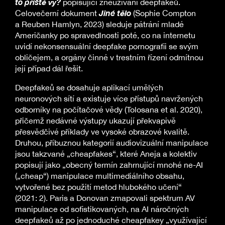
to příště vy?
popisující zneužívání deepfakeů.
Jiné tělo
Celovečerní dokument
(Sophie Compton
a Reuben Hamlyn, 2023) sleduje pátrání mladé
Američanky po spravedlnosti poté, co na internetu
uvidí nekonsensuální deepfake pornografii se svým
obličejem, a orgány činné v trestním řízení odmítnou
její případ dál řešit.
Deepfakeů se dosahuje aplikací umělých
neuronových sítí a existuje více přístupů navržených
odborníky na počítačové vědy (Tolosana et al. 2020),
přičemž nedávné výstupy ukazují překvapivě
přesvědčivé příklady ve vysoké obrazové kvalitě.
Druhou, příbuznou kategorií audiovizuální manipulace
jsou takzvané „cheapfakes“, které Aneja a kolektiv
popisují jako „obecný termín zahrnující mnohé ne-AI
(„cheap“) manipulace multimediálního obsahu,
vytvořené bez použití metod hlubokého učení“
(2021: 2). Paris a Donovan zmapovali spektrum AV
manipulace od sofistikovaných, na AI náročných
deepfakeů až po jednoduché cheapfakey „využívající