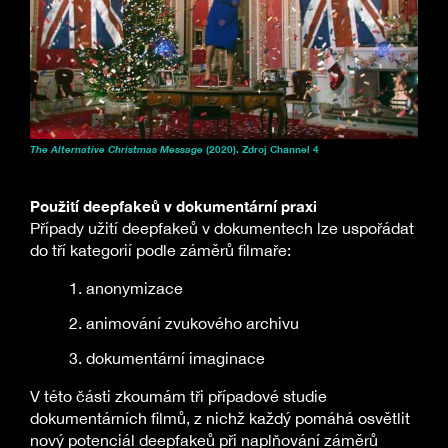
The Alternative Christmas Message
(2020). Zdroj Channel 4
Použití deepfakeů v dokumentární praxi
Případy užití deepfakeů v dokumentech lze uspořádat
do tří kategorií podle záměrů filmaře:
anonymizace
animování zvukového archivu
dokumentární imaginace
V této části zkoumám tři případové studie
dokumentárních filmů, z nichž každý pomáhá osvětlit
nový potenciál deepfakeů při naplňování záměrů