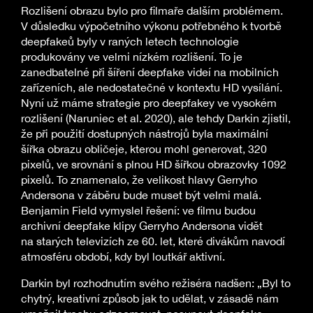
Rozlišení obrazu bylo pro filmaře dalším problémem.
V důsledku výpočetního výkonu potřebného k tvorbě
deepfakeů byly v raných letech technologie
produkovány ve velmi nízkém rozlišení. To je
zanedbatelné při šíření deepfake videí na mobilních
zařízeních, ale nedostatečné v kontextu HD vysílání.
Nyní už máme strategie pro deepfakey ve vysokém
rozlišení (Naruniec et al. 2020), ale tehdy Darkin zjistil,
že při použití dostupných nástrojů byla maximální
šířka obrazu obličeje, kterou mohl generovat, 320
pixelů, ve srovnání s plnou HD šířkou obrazovky 1092
pixelů. To znamenalo, že velikost hlavy Gerryho
Andersona v záběru bude muset být velmi malá.
Benjamin Field vymyslel řešení: ve filmu budou
archivní deepfake klipy Gerryho Andersona vidět
na starých televizích ze 60. let, které divákům navodí
atmosféru období, kdy byl loutkář aktivní.
Darkin byl rozhodnutím svého režiséra nadšen: „Byl to
chytrý, kreativní způsob jak to udělat, v zásadě nám