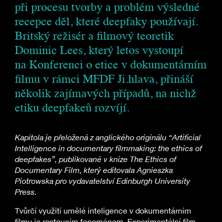
při procesu tvorby a problém výsledné
recepce děl, které deepfaky používají.
Britský režisér a filmový teoretik
Dominic Lees, který letos vystoupí
na Konferenci o etice v dokumentárním
filmu v rámci MFDF Ji.hlava, přináší
několik zajímavých případů, na nichž
etiku deepfakeů rozvíjí.
Kapitola je přeložená z anglického originálu “Artificial
Intelligence in documentary filmmaking: the ethics of
deepfakes”, publikované v knize The Ethics of
Documentary Film, který editovala Agnieszka
Piotrowska pro vydavatelství Edinburgh University
Press.
Tvůrčí využití umělé inteligence v dokumentárním
filmu je rostoucím fenoménem. Experimentální film