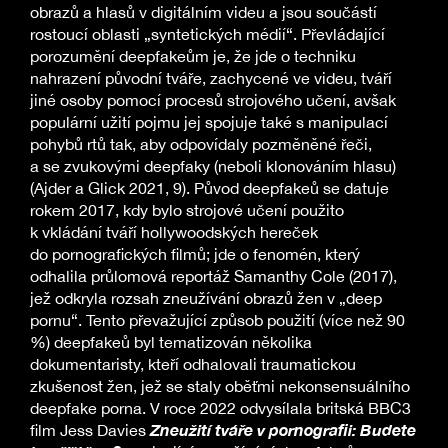
obrazů a hlasů v digitálním videu a jsou součástí
rostoucí oblasti „syntetických médií“. Převládající
porozumění deepfakeům je, že jde o techniku
nahrazení původní tváře, zachycené ve videu, tváří
jiné osoby pomocí procesů strojového učení, avšak
populární užití pojmu jej spojuje také s manipulací
pohybů rtů tak, aby odpovídaly pozměněné řeči,
a se zvukovými deepfaky (neboli klonováním hlasu)
(Ajder a Glick 2021, 9). Původ deepfakeů se datuje
rokem 2017, kdy bylo strojové učení použito
k vkládání tváří hollywoodských hereček
do pornografických filmů; jde o fenomén, který
odhalila průlomová reportáž Samanthy Cole (2017),
jež odkryla rozsah zneužívání obrazů žen v „deep
pornu“. Tento převažující způsob použití (více než 90
%) deepfakeů byl tematizován několika
dokumentaristy, kteří odhalovali traumatickou
zkušenost žen, jež se staly oběťmi nekonsensuálního
deepfake porna. V roce 2022 odvysílala britská BBC3
Zneužití tváře v pornografii: Budete
film Jess Davies