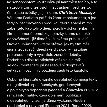
ke schopnostem kouzelníka při karetních tricích, a to
navzdory tomu, že všichni zúčastnění vědí, že to,
Christmas Message
čeho jsou svědky, je jen klam.
Williama Bartletta patří do žánru mockumentu, a jde
tedy o inscenovanou produkci, takže spadá mimo
záběr této kapitoly o deepfakech v dokumentárním
filmu, nicméně tematizuje otázky klamu a etické
odpovědnosti, již filmaři vůči svému publiku cítí.
Úroveň upřímnosti – tedy otázka, jak by film měl
signalizovat svůj deepfake divákovi – nastoluje
pro producenty a vysílatele zásadní debaty.
Podrobnou diskuzi etických otázek, s nimiž
se dokumentaristé při nasazování deepfakeů
setkávají, rozvíjím v pozdější části této kapitoly.
Odborné literatuře o vzniku deepfakeů dominují texty
o negativních společenských, genderových
a politických dopadech (Vaccari a Chadwick 2020). V
rámci informatiky, která objemem publikací
o deepfakech vítězí, je důraz výzkumu kladen
na detekci a prevenci (Peipeng 2021; Rana 2022).