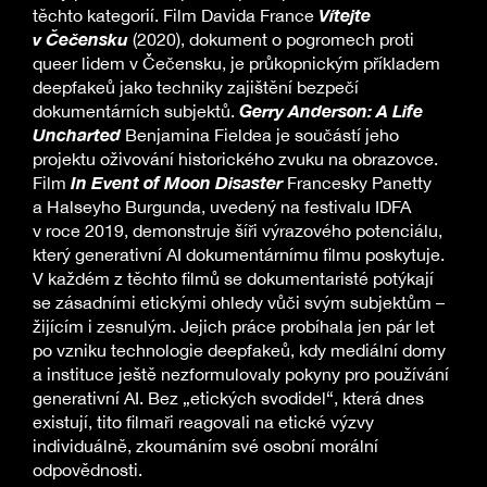
Vítejte
těchto kategorií. Film Davida France
v Čečensku
(2020), dokument o pogromech proti
queer lidem v Čečensku, je průkopnickým příkladem
deepfakeů jako techniky zajištění bezpečí
Gerry Anderson: A Life
dokumentárních subjektů.
Uncharted
Benjamina Fieldea je součástí jeho
projektu oživování historického zvuku na obrazovce.
In Event of Moon Disaster
Film
Francesky Panetty
a Halseyho Burgunda, uvedený na festivalu IDFA
v roce 2019, demonstruje šíři výrazového potenciálu,
který generativní AI dokumentárnímu filmu poskytuje.
V každém z těchto filmů se dokumentaristé potýkají
se zásadními etickými ohledy vůči svým subjektům –
žijícím i zesnulým. Jejich práce probíhala jen pár let
po vzniku technologie deepfakeů, kdy mediální domy
a instituce ještě nezformulovaly pokyny pro používání
generativní AI. Bez „etických svodidel“, která dnes
existují, tito filmaři reagovali na etické výzvy
individuálně, zkoumáním své osobní morální
odpovědnosti.