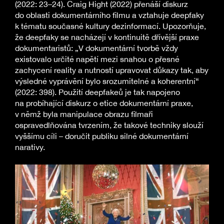
(2022: 23–24). Craig Hight (2022) přenáší diskurz
do oblasti dokumentárního filmu a vztahuje deepfaky
k tématu současné kultury dezinformací. Upozorňuje,
že deepfaky se nacházejí v kontinuitě dřívější praxe
dokumentaristů: „V dokumentární tvorbě vždy
existovalo určité napětí mezi snahou o přesné
zachycení reality a nutností upravovat důkazy tak, aby
výsledné vyprávění bylo srozumitelné a koherentní“
(2022: 398). Použití deepfakeů je tak napojeno
na probíhající diskurz o etice dokumentární praxe,
v němž byla manipulace obrazu filmaři
ospravedlňována tvrzením, že takové techniky slouží
vyššímu cíli – doručit publiku silné dokumentární
narativy.