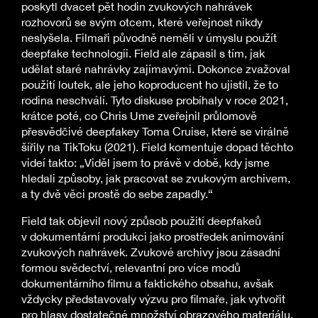
poskytl dvacet pět hodin zvukových nahrávek
rozhovorů se svým otcem, které veřejnost nikdy
neslyšela. Filmaři původně neměli v úmyslu použít
deepfake technologii. Field ale zápasil s tím, jak
udělat staré nahrávky zajímavými. Dokonce zvažoval
použití loutek, ale jeho koproducent ho ujistil, že to
rodina neschválí. Tyto diskuse probíhaly v roce 2021,
krátce poté, co Chris Ume zveřejnil průlomově
přesvědčivé deepfakey Toma Cruise, které se virálně
šířily na TikToku (2021). Field komentuje dopad těchto
videí takto: „Viděl jsem to právě v době, kdy jsme
hledali způsoby, jak pracovat se zvukovým archivem,
a ty dvě věci prostě do sebe zapadly.“
Field tak objevil nový způsob použití deepfakeů
v dokumentární produkci jako prostředek animování
zvukových nahrávek. Zvukové archivy jsou zásadní
formou svědectví, relevantní pro více modů
dokumentárního filmu a faktického obsahu, avšak
vždycky představovaly výzvu pro filmaře, jak vytvořit
pro hlasy dostatečné množství obrazového materiálu.