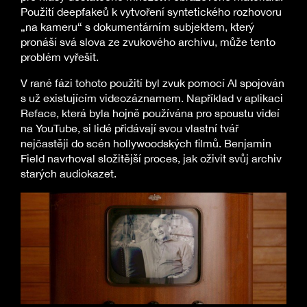
Použití deepfakeů k vytvoření syntetického rozhovoru
„na kameru“ s dokumentárním subjektem, který
pronáší svá slova ze zvukového archivu, může tento
problém vyřešit.
V rané fázi tohoto použití byl zvuk pomocí AI spojován
s už existujícím videozáznamem. Například v aplikaci
Reface, která byla hojně používána pro spoustu videí
na YouTube, si lidé přidávají svou vlastní tvář
nejčastěji do scén hollywoodských filmů. Benjamin
Field navrhoval složitější proces, jak oživit svůj archiv
starých audiokazet.