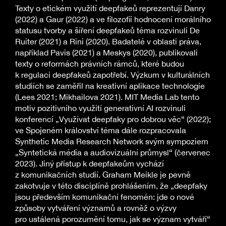
Texty o etickém využití deepfakeů reprezentují Danry
(2022) a Gaur (2022) a ve filozofii hodnocení morálního
statusu tvorby a šíření deepfakeů téma rozvinuli De
Ruiter (2021) a Rini (2020). Badatelé v oblasti práva,
například Pavis (2021) a Meskys (2020), publikovali
texty o reformách právních rámců, které budou
k regulaci deepfakeů zapotřebí. Výzkum v kulturálních
studiích se zaměřil na kreativní aplikace technologie
(Lees 2021; Mikhailova 2021). MIT Media Lab tento
motiv pozitivního využití generativní AI rozvinuli
konferencí „Využívat deepfaky pro dobrou věc“ (2022);
ve Spojeném království téma dále rozpracovala
Synthetic Media Research Network svým sympoziem
„Syntetická média a audiovizuální průmysl“ (červenec
2023). Jiný přístup k deepfakeům vychází
z komunikačních studií. Graham Meikle je pevně
zakotvuje v této disciplíně prohlášením, že „deepfaky
jsou především komunikační fenomén: jde o nové
způsoby vytváření významů a rovněž o výzvy
pro ustálená porozumění tomu, jak se význam vytváří“