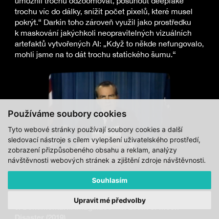
umožnil trochu odzoomovat, posunout deepfake
trochu víc do dálky, snížit počet pixelů, které musel
pokrýt.“ Darkin toho zároveň využil jako prostředku
k maskování jakýchkoli neopravitelných vizuálních
artefaktů vytvořených AI: „Když to někde nefungovalo,
mohli jsme na to dát trochu statického šumu.“
Používáme soubory cookies
Tyto webové stránky používají soubory cookies a další
sledovací nástroje s cílem vylepšení uživatelského prostředí,
zobrazení přizpůsobeného obsahu a reklam, analýzy
návštěvnosti webových stránek a zjištění zdroje návštěvnosti.
Souhlasím
Z videa
In Event of Moon Disaster
(2019)
Upravit mé předvolby
3. Dokumentární imaginace – In Event of Moon
Disaster (2019)