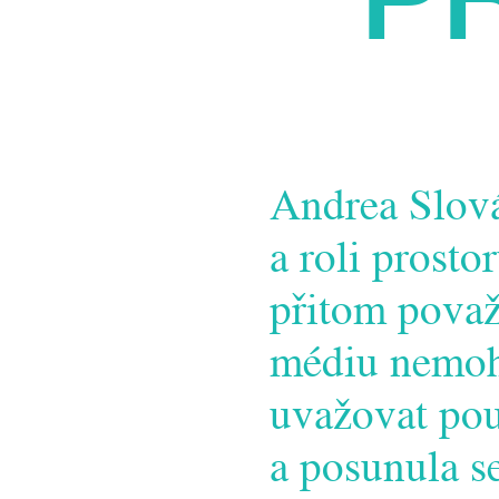
Andrea Slov
a roli prosto
přitom považ
médiu nemohl
uvažovat pou
a posunula s