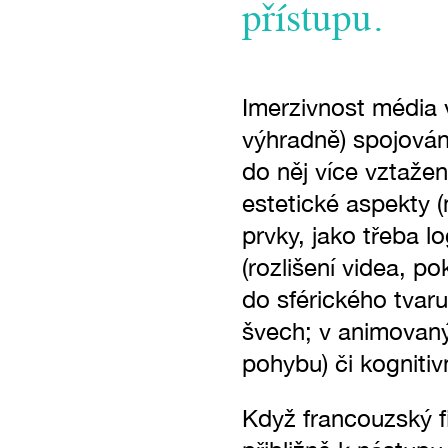
přístupu.
Imerzivnost média vi
výhradně) spojována
do něj více vztažen.
estetické aspekty (
prvky, jako třeba l
(rozlišení videa, p
do sférického tvaru
švech; v animovaný
pohybu) či kogniti
Když francouzský f