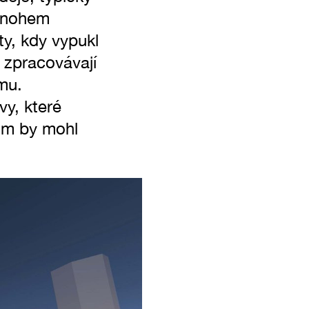
 mnohem
ty, kdy vypukl
 zpracovávají
mu.
vy, které
ilm by mohl