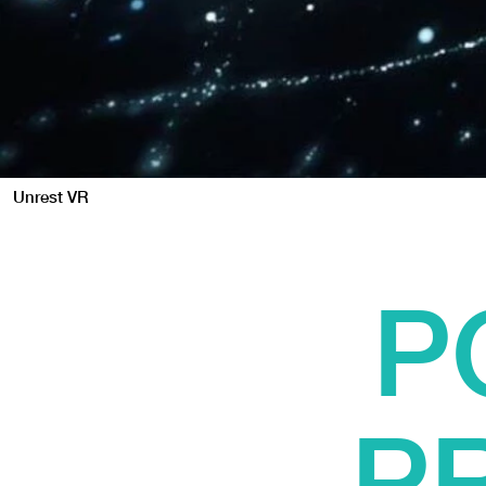
Unrest VR
P
P