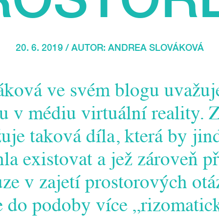
20. 6. 2019 / AUTOR:
ANDREA SLOVÁKOVÁ
áková ve svém blogu uvažuj
ru v médiu virtuální reality.
uje taková díla, která by ji
a existovat a jež zároveň př
ze v zajetí prostorových otá
e do podoby více „rizomatic