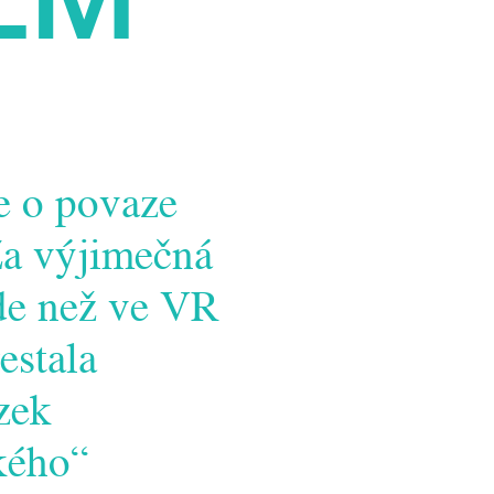
e o povaze
 Za výjimečná
nde než ve VR
estala
zek
kého“