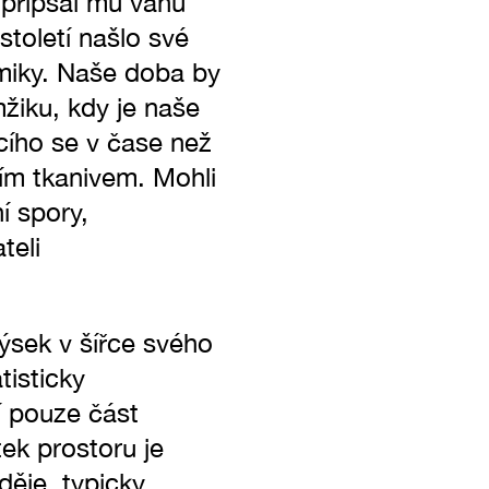
 připsal mu váhu
století našlo své
miky. Naše doba by
žiku, kdy je naše
cího se v čase než
ním tkanivem. Mohli
ní spory,
teli
výsek v šířce svého
tisticky
í pouze část
ek prostoru je
děje, typicky