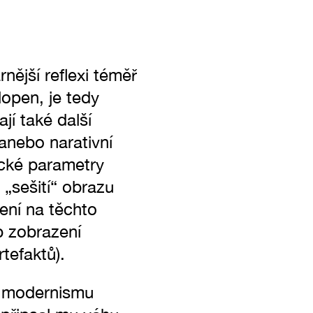
rnější reflexi téměř
lopen, je tedy
jí také další
 anebo narativní
ické parametry
 „sešití“ obrazu
ení na těchto
b zobrazení
rtefaktů).
d modernismu