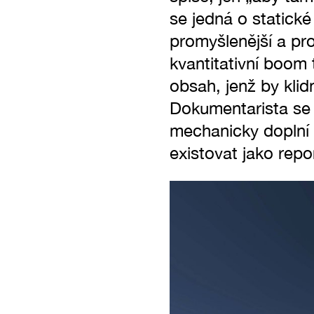
se jedná o statick
promyšlenější a pro
kvantitativní boom
obsah, jenž by klid
Dokumentarista se n
mechanicky doplní a
existovat jako rep