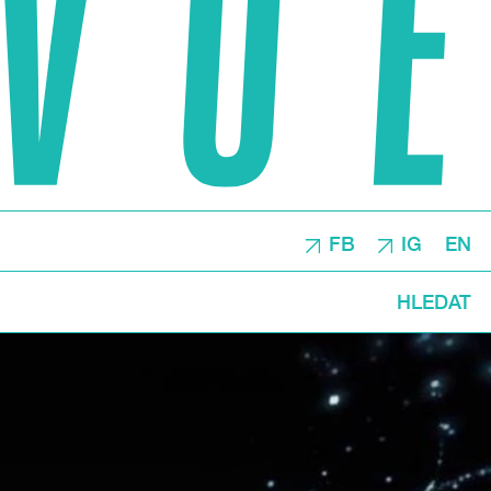
FB
IG
EN
HLEDAT