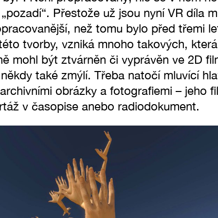
é „pozadí“. Přestože už jsou nyní VR díla
pracovanější, než tomu bylo před třemi le
 této tvorby, vzniká mnoho takových, která
ně mohl být ztvárněn či vyprávěn ve 2D fil
ěkdy také zmýlí. Třeba natočí mluvící hla
rchivními obrázky a fotografiemi – jeho f
ortáž v časopise anebo radiodokument.