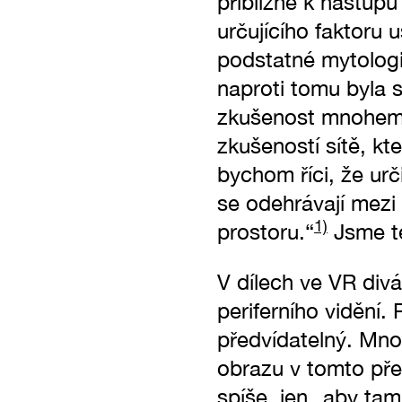
přibližně k nástup
určujícího faktoru 
podstatné mytolog
naproti tomu byla 
zkušenost mnohem m
zkušeností sítě, kt
bychom říci, že urči
se odehrávají mezi
1)
prostoru.“
Jsme te
V dílech ve VR divá
periferního vidění. 
předvídatelný. Mno
obrazu v tomto př
spíše, jen „aby tam