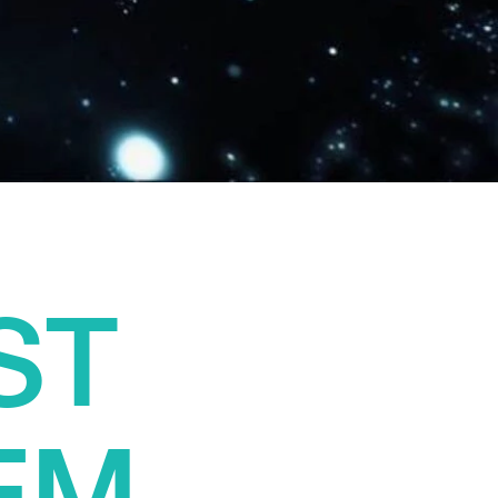
ST
EM