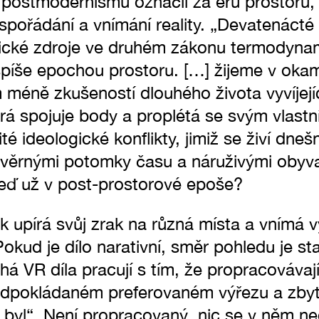
u postmodernismu označil za éru prostoru,
uspořádání a vnímání reality. „Devatenácté 
ické zdroje ve druhém zákonu termodyna
spíše epochou prostoru. […] žijeme v okam
éně zkušeností dlouhého života vyvíjejí
erá spojuje body a proplétá se svým vlast
té ideologické konflikty, jimiž se živí dneš
 věrnými potomky času a náruživými obyva
ď už v post-prostorové epoše?
k upírá svůj zrak na různá místa a vnímá 
Pokud je dílo narativní, směr pohledu je sta
há VR díla pracují s tím, že propracovávaj
edpokládaném preferovaném výřezu a zbyt
 byl“. Není propracovaný, nic se v něm ne