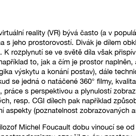
rtuální reality (VR) bývá často (a v populá
 s jeho prostorovostí. Divák je dílem obk
 K rozplynutí se ve světě díla však přispíva
například to, jak a čím je prostor naplněn,
ogika výskytu a konání postav), dále techn
okud se jedná o natáčené 360° filmy, kvalita
, práce s perspektivou a plynulostí zobraz
ch, resp. CGI dílech pak například způso
vní aspekty (poznatelnost zobrazovaných a
ilozof Michel Foucault dobu vinoucí se o