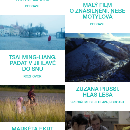
MALÝ FILM
PODCAST
O ZNÁSILNĚNÍ. NEBE
MOTÝLOVÁ
PODCAST
TSAI MING-LIANG.
PADAT V JIHLAVĚ
DO SNU
ROZHOVOR
ZUZANA PIUSSI.
HLAS LESA
SPECIÁL MFDF JI.HLAVA
,
PODCAST
MARKÉTA EKRT