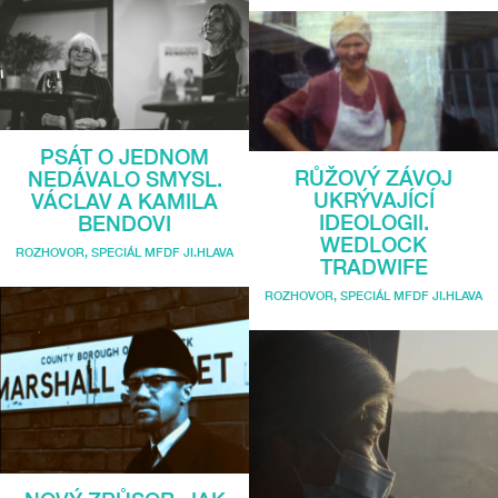
PSÁT O JEDNOM
RŮŽOVÝ ZÁVOJ
NEDÁVALO SMYSL.
UKRÝVAJÍCÍ
VÁCLAV A KAMILA
IDEOLOGII.
BENDOVI
WEDLOCK
ROZHOVOR
,
SPECIÁL MFDF JI.HLAVA
TRADWIFE
ROZHOVOR
,
SPECIÁL MFDF JI.HLAVA