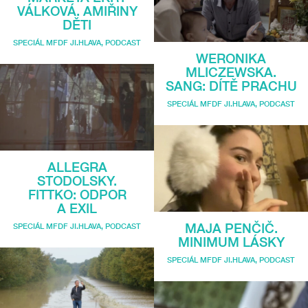
VÁLKOVÁ. AMIŘINY
DĚTI
SPECIÁL MFDF JI.HLAVA
,
PODCAST
WERONIKA
MLICZEWSKA.
SANG: DÍTĚ PRACHU
SPECIÁL MFDF JI.HLAVA
,
PODCAST
ALLEGRA
STODOLSKY.
FITTKO: ODPOR
A EXIL
MAJA PENČIČ.
SPECIÁL MFDF JI.HLAVA
,
PODCAST
MINIMUM LÁSKY
SPECIÁL MFDF JI.HLAVA
,
PODCAST