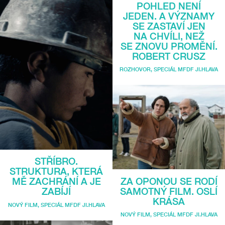
POHLED NENÍ
JEDEN. A VÝZNAMY
SE ZASTAVÍ JEN
NA CHVÍLI, NEŽ
SE ZNOVU PROMĚNÍ.
ROBERT CRUSZ
ROZHOVOR
,
SPECIÁL MFDF JI.HLAVA
STŘÍBRO.
STRUKTURA, KTERÁ
ZA OPONOU SE RODÍ
MĚ ZACHRÁNÍ A JE
SAMOTNÝ FILM. OSLÍ
ZABÍJÍ
KRÁSA
NOVÝ FILM
,
SPECIÁL MFDF JI.HLAVA
NOVÝ FILM
,
SPECIÁL MFDF JI.HLAVA