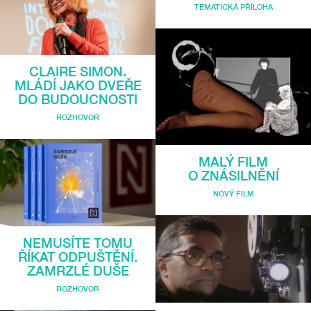
TEMATICKÁ PŘÍLOHA
CLAIRE SIMON.
MLÁDÍ JAKO DVEŘE
DO BUDOUCNOSTI
ROZHOVOR
MALÝ FILM
O ZNÁSILNĚNÍ
NOVÝ FILM
NEMUSÍTE TOMU
ŘÍKAT ODPUŠTĚNÍ.
ZAMRZLÉ DUŠE
ROZHOVOR