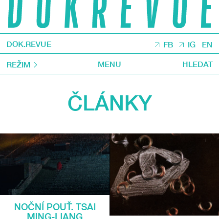
DOK.REVUE
FB
IG
EN
MENU
HLEDAT
REŽIM
ČLÁNKY
NOČNÍ POUŤ. TSAI
MING-LIANG