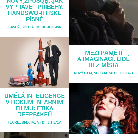
NOVÝ ZPŮSOB, JAK
VYPRÁVĚT PŘÍBĚHY.
HANDSWORTHSKÉ
PÍSNĚ
BÁSEŇ
,
SPECIÁL MFDF JI.HLAVA
MEZI PAMĚTÍ
A IMAGINACÍ. LIDÉ
BEZ MÍSTA
NOVÝ FILM
,
SPECIÁL MFDF JI.HLAVA
UMĚLÁ INTELIGENCE
V DOKUMENTÁRNÍM
FILMU: ETIKA
DEEPFAKEŮ
TEORIE
,
SPECIÁL MFDF JI.HLAVA