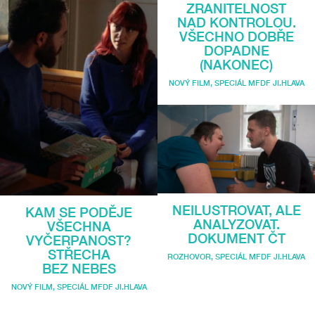
ZRANITELNOST
NAD KONTROLOU.
VŠECHNO DOBŘE
DOPADNE
(NAKONEC)
NOVÝ FILM
,
SPECIÁL MFDF JI.HLAVA
NEILUSTROVAT, ALE
KAM SE PODĚJE
ANALYZOVAT.
VŠECHNA
DOKUMENT ČT
VYČERPANOST?
STŘECHA
ROZHOVOR
,
SPECIÁL MFDF JI.HLAVA
BEZ NEBES
NOVÝ FILM
,
SPECIÁL MFDF JI.HLAVA