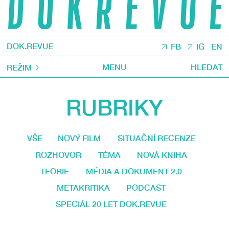
DOK.REVUE
FB
IG
EN
MENU
HLEDAT
REŽIM
RUBRIKY
VŠE
NOVÝ FILM
SITUAČNÍ RECENZE
ROZHOVOR
TÉMA
NOVÁ KNIHA
TEORIE
MÉDIA A DOKUMENT 2.0
METAKRITIKA
PODCAST
SPECIÁL 20 LET DOK.REVUE