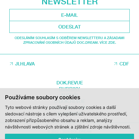
NEWSLETTER
ODESLAT
ODESLÁNÍM SOUHLASÍM S ODBĚREM NEWSLETTERU A ZÁSADAMI
ZPRACOVÁNÍ OSOBNÍCH ÚDAJŮ DOC.DREAM. VÍCE ZDE.
JI.HLAVA
CDF
DOK.REVUE
RUBRIKY
AUTOŘI
Používáme soubory cookies
O DOK.REVUE
Tyto webové stránky používají soubory cookies a další
PODPOŘTE NÁS
KONTAKTY
sledovací nástroje s cílem vylepšení uživatelského prostředí,
zobrazení přizpůsobeného obsahu a reklam, analýzy
návštěvnosti webových stránek a zjištění zdroje návštěvnosti.
© 2012 – 2026 DOC.DREAM