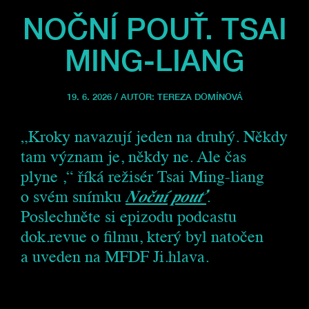
NOČNÍ POUŤ. TSAI
MING-LIANG
19. 6. 2026 / AUTOR:
TEREZA DOMÍNOVÁ
„Kroky navazují jeden na druhý. Někdy
tam význam je, někdy ne. Ale čas
plyne ,“ říká režisér Tsai Ming-liang
o svém snímku
Noční pouť
.
Poslechněte si epizodu podcastu
dok.revue o filmu, který byl natočen
a uveden na MFDF Ji.hlava.