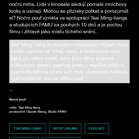
noční mlha. Lidé v kinosále sledují pomalé mnichovy
kroky a usínají. Mohou se přízraky potkat a porozumět
si? Noční pouť vznikla ve spolupráci Tsai Ming-lianga
a studujících FAMU za pouhých 10 dnů a je poctou
filmu i Jihlavě jako místu tichého snění.
Tsai Ming Liang je původem malajsijský režisér, svou
tvorbu rozvinul na Tchaj-wanu, a festivalové ceny
sbírá po celém světě. Jeho tiché filmy složené
z dlouhých záběrů naplňují jeden z nejdůležitějších
pojmů Buddhova učení sati, tedy všímavost, bdělost,
zpřítomnělost, ducha-přítomnost.
---
Noční pouť
režie: Tsai Ming-liang
producent: Claude Wang, Studio FAMU
TSAI MING-LIANG
MFDF JIHLAVA
PODCAST