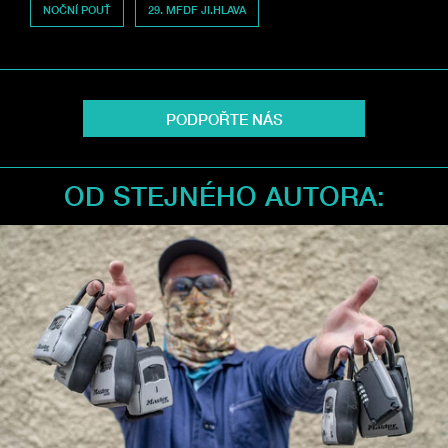
NOČNÍ POUŤ
29. MFDF JI.HLAVA
PODPOŘTE NÁS
OD STEJNÉHO AUTORA: