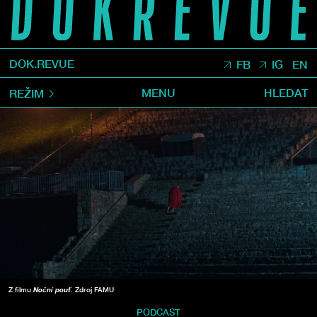
DOK.REVUE
FB
IG
EN
MENU
HLEDAT
REŽIM
Z filmu
Noční pouť
. Zdroj FAMU
PODCAST