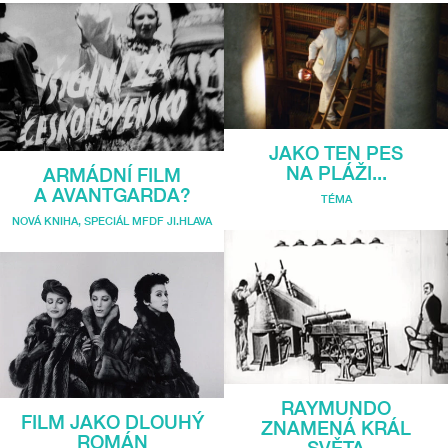
JAKO TEN PES
NA PLÁŽI...
ARMÁDNÍ FILM
A AVANTGARDA?
TÉMA
NOVÁ KNIHA
,
SPECIÁL MFDF JI.HLAVA
RAYMUNDO
FILM JAKO DLOUHÝ
ZNAMENÁ KRÁL
ROMÁN