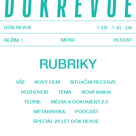
DOK.REVUE
FB
IG
EN
MENU
HLEDAT
REŽIM
RUBRIKY
VŠE
NOVÝ FILM
SITUAČNÍ RECENZE
ROZHOVOR
TÉMA
NOVÁ KNIHA
TEORIE
MÉDIA A DOKUMENT 2.0
METAKRITIKA
PODCAST
SPECIÁL 20 LET DOK.REVUE