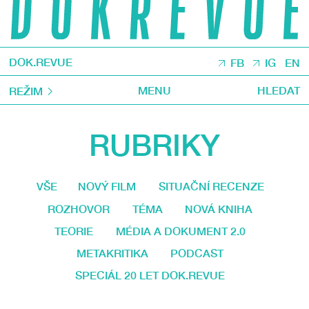
DOK.REVUE
FB
IG
EN
MENU
HLEDAT
REŽIM
RUBRIKY
VŠE
NOVÝ FILM
SITUAČNÍ RECENZE
ROZHOVOR
TÉMA
NOVÁ KNIHA
TEORIE
MÉDIA A DOKUMENT 2.0
METAKRITIKA
PODCAST
SPECIÁL 20 LET DOK.REVUE