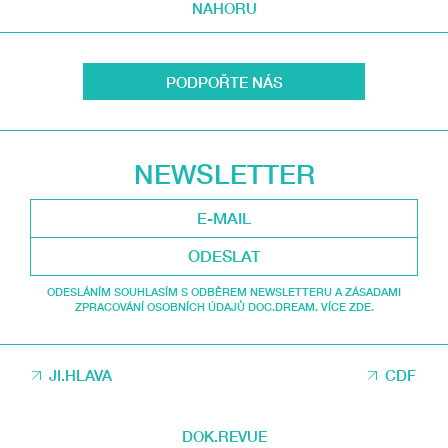
NAHORU
PODPOŘTE NÁS
NEWSLETTER
ODESLAT
ODESLÁNÍM SOUHLASÍM S ODBĚREM NEWSLETTERU A ZÁSADAMI
ZPRACOVÁNÍ OSOBNÍCH ÚDAJŮ DOC.DREAM. VÍCE ZDE.
JI.HLAVA
CDF
DOK.REVUE