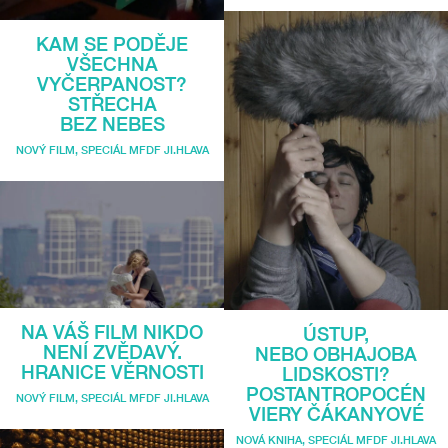
KAM SE PODĚJE
VŠECHNA
VYČERPANOST?
STŘECHA
BEZ NEBES
NOVÝ FILM
,
SPECIÁL MFDF JI.HLAVA
NA VÁŠ FILM NIKDO
ÚSTUP,
NENÍ ZVĚDAVÝ.
NEBO OBHAJOBA
HRANICE VĚRNOSTI
LIDSKOSTI?
POSTANTROPOCÉN
NOVÝ FILM
,
SPECIÁL MFDF JI.HLAVA
VIERY ČÁKANYOVÉ
NOVÁ KNIHA
,
SPECIÁL MFDF JI.HLAVA