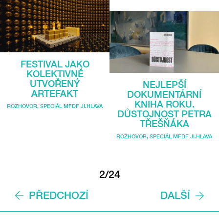
FESTIVAL JAKO
KOLEKTIVNĚ
UTVOŘENÝ
NEJLEPŠÍ
ARTEFAKT
DOKUMENTÁRNÍ
KNIHA ROKU.
ROZHOVOR
,
SPECIÁL MFDF JI.HLAVA
DŮSTOJNOST PETRA
TŘEŠŇÁKA
ROZHOVOR
,
SPECIÁL MFDF JI.HLAVA
2/24
PŘEDCHOZÍ
DALŠÍ