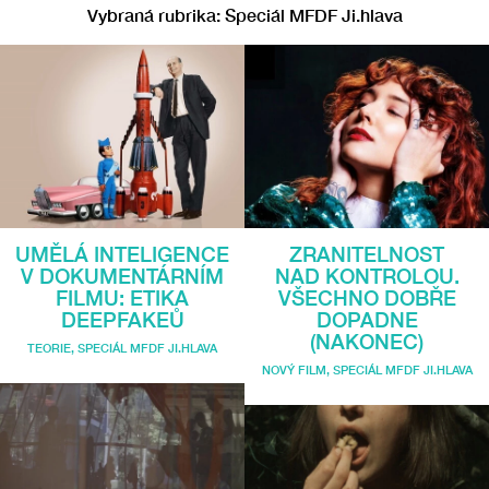
Vybraná rubrika: Speciál MFDF Ji.hlava
UMĚLÁ INTELIGENCE
ZRANITELNOST
V DOKUMENTÁRNÍM
NAD KONTROLOU.
FILMU: ETIKA
VŠECHNO DOBŘE
DEEPFAKEŮ
DOPADNE
(NAKONEC)
TEORIE
,
SPECIÁL MFDF JI.HLAVA
NOVÝ FILM
,
SPECIÁL MFDF JI.HLAVA