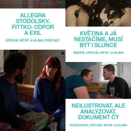
ALLEGRA
STODOLSKY.
FITTKO: ODPOR
A EXIL
KVĚTINA A JÁ
NESTAČÍME, MUSÍ
SPECIÁL MFDF JI.HLAVA
,
PODCAST
BÝT I SLUNCE
BÁSEŇ
,
SPECIÁL MFDF JI.HLAVA
NEILUSTROVAT, ALE
ANALYZOVAT.
DOKUMENT ČT
ROZHOVOR
,
SPECIÁL MFDF JI.HLAVA