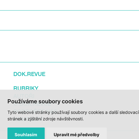
DOK.REVUE
RUBRIKY
AUTOŘI
Používáme soubory cookies
O DOK.REVUE
PODPOŘTE NÁS
Tyto webové stránky používají soubory cookies a další sledovac
KONTAKTY
stránek a zjištění zdroje návštěvnosti.
Souhlasím
Upravit mé předvolby