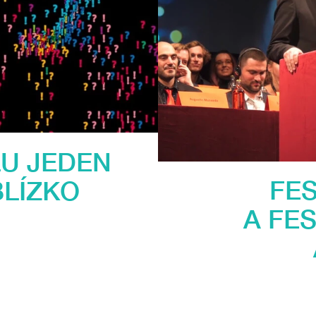
LU JEDEN
FE
BLÍZKO
A FE