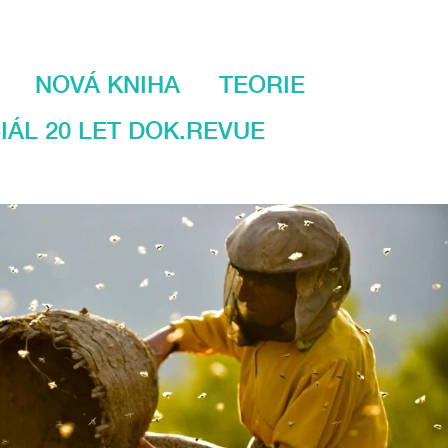
NOVÁ KNIHA
TEORIE
IÁL 20 LET DOK.REVUE