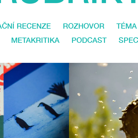
AČNÍ RECENZE
ROZHOVOR
TÉMA
METAKRITIKA
PODCAST
SPEC