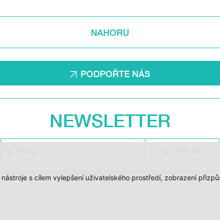
NAHORU
PODPOŘTE NÁS
NEWSLETTER
ODESLAT
ODESLÁNÍM SOUHLASÍM S ODBĚREM NEWSLETTERU A ZÁSADAMI ZPRACOVÁNÍ
í nástroje s cílem vylepšení uživatelského prostředí, zobrazení při
OSOBNÍCH ÚDAJŮ DOC.DREAM. VÍCE ZDE.