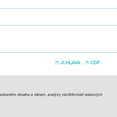
JI.HLAVA
CDF
způsobeného obsahu a reklam, analýzy návštěvnosti webových