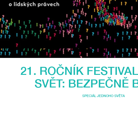
21. ROČNÍK FESTIVA
SVĚT: BEZPEČNĚ 
SPECIÁL JEDNOHO SVĚTA