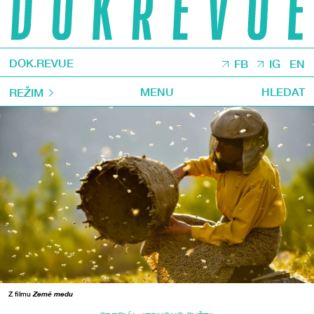
DOK.REVUE
FB
IG
EN
MENU
HLEDAT
REŽIM
Z filmu
Země medu