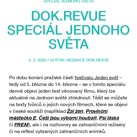
SPECIÁL JEDNOHO SVĚTA
DOK.REVUE
SPECIÁL JEDNOHO
SVĚTA
5. 3. 2020 / AUTOR:
REDAKCE DOK.REVUE
Po dobu konání pražské části
festivalu Jeden svět
–
tedy od 5. března do 14. března – se v tomto speciálu
denně objeví jeden text věnovaný filmu, který lze
aktuálně na Jednom světě zhlédnout. Těšit se můžete
na texty tvůrců o jejich nových filmech, které se objeví
Žal žen
Provinční
v české soutěži (například
,
městečko E
Češi jsou výborní houbaři
Psí láska
,
,
FREM
či
), ale i na rozhovory se zahraničními režiséry
či na reflexi vybraných zahraničních snímků.