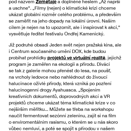
Zemětaje
pod názvem
a doplněné heslem „Až naprší
a uschne“. „Filmy (nejen) o klimatické krizi chceme
ukázat globální rozměr celého problému, a především
se zaměřit na jeho dopady na lokální úrovni. Naším
cílem je nejen na to upozornit, ale i inspirovat k akci,“
vysvětluje ředitel festivalu Ondřej Kamenický.
Již podruhé obsadí Jeden svět nejen pražská kina, ale
i Centrum současného umění DOX, kde budou
projektů ve virtuální realitě
probíhat prohlídky
, jejichž
program je zaměřen na ekologii a přírodu. Diváci
se tak z galerie mohou přenést do lesa, na poušť,
na vrcholy ledovce nebo nahlédnout do živoucí
halucinace oživlé přírody, která vzniká po pozření
halucinogenní drogy Ayahuasca. „Spojením
kreativních dokumentů, doprovodných akcí a VR
projektů chceme ukázat téma klimatické krize v co
nejširším měřítku... Můžete se třeba na workshopu
naučit fermentovat sezónní zeleninu, zajít si na film
o enviromentálním rasismu, o kterém se u nás skoro
vůbec nemluví, a poté se spojit s přírodou v našem