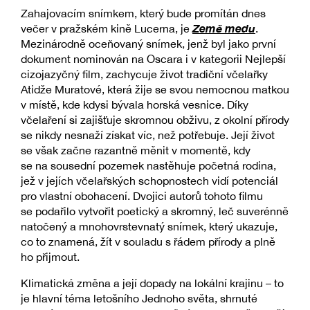
Zahajovacím snímkem, který bude promítán dnes
Země medu
večer v pražském kině Lucerna, je
.
Mezinárodně oceňovaný snímek, jenž byl jako první
dokument nominován na Oscara i v kategorii Nejlepší
cizojazyčný film, zachycuje život tradiční včelařky
Atidže Muratové, která žije se svou nemocnou matkou
v místě, kde kdysi bývala horská vesnice. Díky
včelaření si zajišťuje skromnou obživu, z okolní přírody
se nikdy nesnaží získat víc, než potřebuje. Její život
se však začne razantně měnit v momentě, kdy
se na sousední pozemek nastěhuje početná rodina,
jež v jejích včelařských schopnostech vidí potenciál
pro vlastní obohacení. Dvojici autorů tohoto filmu
se podařilo vytvořit poetický a skromný, leč suverénně
natočený a mnohovrstevnatý snímek, který ukazuje,
co to znamená, žít v souladu s řádem přírody a plně
ho přijmout.
Klimatická změna a její dopady na lokální krajinu – to
je hlavní téma letošního Jednoho světa, shrnuté