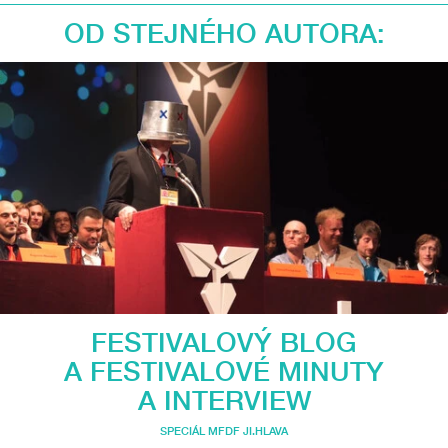
OD STEJNÉHO AUTORA:
FESTIVALOVÝ BLOG
A FESTIVALOVÉ MINUTY
A INTERVIEW
SPECIÁL MFDF JI.HLAVA