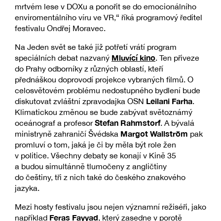
mrtvém lese v DOXu a ponořit se do emocionálního
enviromentálního víru ve VR,“ říká programový ředitel
festivalu Ondřej Moravec.
Na Jeden svět se také již potřetí vrátí program
Mluvící kino
speciálních debat nazvaný
. Ten přiveze
do Prahy odborníky z různých oblastí, kteří
přednáškou doprovodí projekce vybraných filmů. O
celosvětovém problému nedostupného bydlení bude
Leilani Farha
diskutovat zvláštní zpravodajka OSN
.
Klimatickou změnou se bude zabývat světoznámý
Stefan Rahmstorf
oceánograf a profesor
. A bývalá
Margot Wallström
ministryně zahraničí Švédska
pak
promluví o tom, jaká je či by měla být role žen
v politice. Všechny debaty se konají v Kině 35
a budou simultánně tlumočeny z angličtiny
do češtiny, tři z nich také do českého znakového
jazyka.
Mezi hosty festivalu jsou nejen významní režiséři, jako
Feras Fayyad
například
, který zasedne v porotě