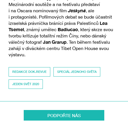
Mezinárodní soutěže a na festivalu představí
Jeskyně
i na Oscara nominovaný film
, ale
i protagonisté. Pofilmových debat se bude účastnit
Lea
izraelská právnička bránící práva Palestinců
Tsemel
Badiucao
, známý umělec
, který skrze svou
tvorbu kritizuje totalitní režim Číny, nebo dánský
Jan Grarup
válečný fotograf
. Ten během festivalu
zahájí v diváckém centru Tibet Open House svou
výstavu.
REDAKCE DOK.REVUE
SPECIÁL JEDNOHO SVĚTA
JEDEN SVĚT 2020
PODPOŘTE NÁS