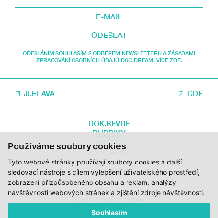
ODESLAT
ODESLÁNÍM SOUHLASÍM S ODBĚREM NEWSLETTERU A ZÁSADAMI
ZPRACOVÁNÍ OSOBNÍCH ÚDAJŮ DOC.DREAM. VÍCE ZDE.
JI.HLAVA
CDF
DOK.REVUE
RUBRIKY
AUTOŘI
Používáme soubory cookies
O DOK.REVUE
PODPOŘTE NÁS
Tyto webové stránky používají soubory cookies a další
KONTAKTY
sledovací nástroje s cílem vylepšení uživatelského prostředí,
zobrazení přizpůsobeného obsahu a reklam, analýzy
návštěvnosti webových stránek a zjištění zdroje návštěvnosti.
© 2012 – 2026 DOC.DREAM
Souhlasím
ZA PODPORY STÁTNÍHO FONDU KINEMATOGRAFIE, KRAJE VYSOČINA A