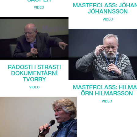
MASTERCLASS: JÓHA
VIDEO
JÓHANNSSON
VIDEO
RADOSTI I STRASTI
DOKUMENTÁRNÍ
TVORBY
MASTERCLASS: HILM
VIDEO
ÖRN HILMARSSON
VIDEO