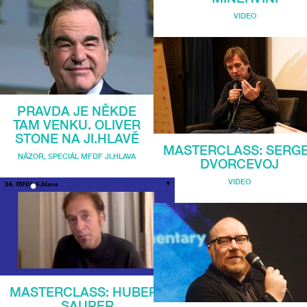
VIDEO
PRAVDA JE NĚKDE
TAM VENKU. OLIVER
STONE NA JI.HLAVĚ
MASTERCLASS: SERG
NÁZOR
,
SPECIÁL MFDF JI.HLAVA
DVORCEVOJ
VIDEO
MASTERCLASS: HUBERT
SAUPER