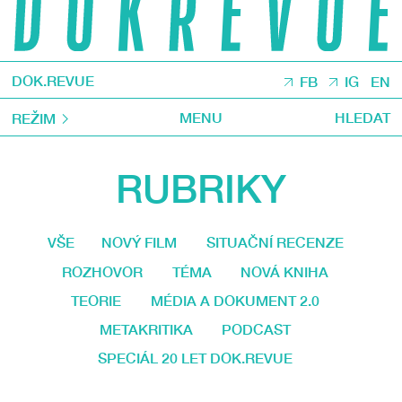
DOK.REVUE
FB
IG
EN
MENU
HLEDAT
REŽIM
RUBRIKY
VŠE
NOVÝ FILM
SITUAČNÍ RECENZE
ROZHOVOR
TÉMA
NOVÁ KNIHA
TEORIE
MÉDIA A DOKUMENT 2.0
METAKRITIKA
PODCAST
SPECIÁL 20 LET DOK.REVUE