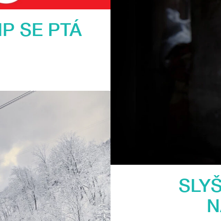
LIP SE PTÁ
SLY
N