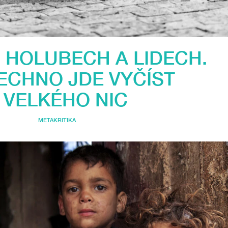
, HOLUBECH A LIDECH.
ECHNO JDE VYČÍST
 VELKÉHO NIC
METAKRITIKA