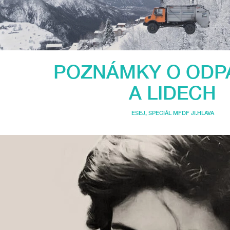
POZNÁMKY O ODP
A LIDECH
ESEJ
,
SPECIÁL MFDF JI.HLAVA