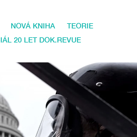
NOVÁ KNIHA
TEORIE
IÁL 20 LET DOK.REVUE