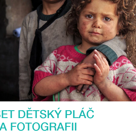
ŠET DĚTSKÝ PLÁČ
A FOTOGRAFII