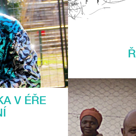
Ř
A V ÉŘE
Í