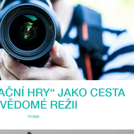
AČNÍ HRY“ JAKO CESTA
 VĚDOMÉ REŽII
TEORIE