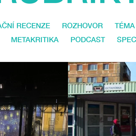
AČNÍ RECENZE
ROZHOVOR
TÉMA
METAKRITIKA
PODCAST
SPEC