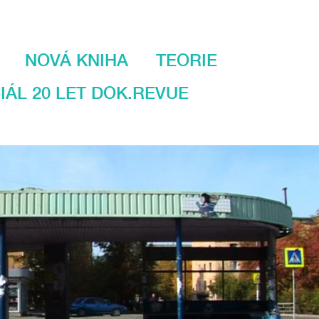
NOVÁ KNIHA
TEORIE
IÁL 20 LET DOK.REVUE