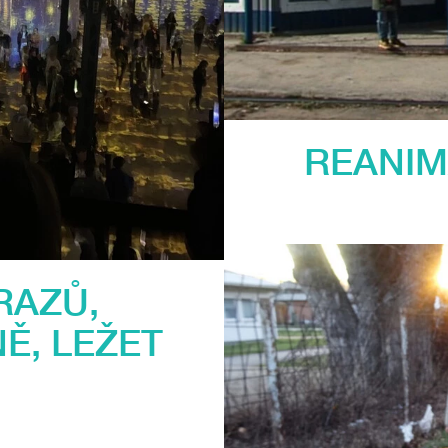
REANIM
RAZŮ,
Ě, LEŽET