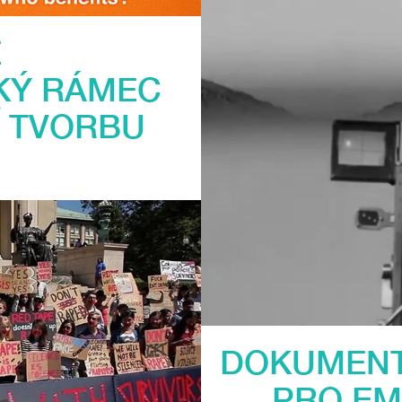
E
CKÝ RÁMEC
 TVORBU
DOKUMENTÁ
PRO EM