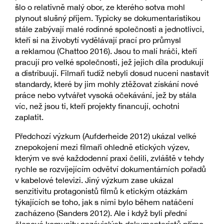
šlo o relativně malý obor, ze kterého sotva mohl
plynout slušný příjem. Typicky se dokumentaristikou
stále zabývají malé rodinné společnosti a jednotlivci,
kteří si na živobytí vydělávají prací pro průmysl
a reklamou (Chattoo 2016). Jsou to malí hráči, kteří
pracují pro velké společnosti, jež jejich díla produkují
a distribuují. Filmaři tudíž nebyli dosud nuceni nastavit
standardy, které by jim mohly ztěžovat získání nové
práce nebo vytvářet vysoká očekávání, jež by stála
víc, než jsou ti, kteří projekty financují, ochotni
zaplatit.
Předchozí výzkum (Aufderheide 2012) ukázal velké
znepokojení mezi filmaři ohledně etických výzev,
kterým ve své každodenní praxi čelili, zvláště v tehdy
rychle se rozvíjejícím odvětví dokumentárních pořadů
v kabelové televizi. Jiný výzkum zase ukázal
senzitivitu protagonistů filmů k etickým otázkám
týkajících se toho, jak s nimi bylo během natáčení
zacházeno (Sanders 2012). Ale i když byli přední
členové komunity nezávislých dokumentaristů přímo