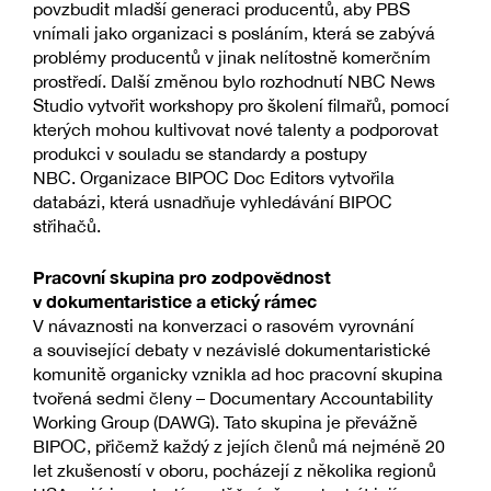
povzbudit mladší generaci producentů, aby PBS
vnímali jako organizaci s posláním, která se zabývá
problémy producentů v jinak nelítostně komerčním
prostředí. Další změnou bylo rozhodnutí NBC News
Studio vytvořit workshopy pro školení filmařů, pomocí
kterých mohou kultivovat nové talenty a podporovat
produkci v souladu se standardy a postupy
NBC. Organizace BIPOC Doc Editors vytvořila
databázi, která usnadňuje vyhledávání BIPOC
střihačů.
Pracovní skupina pro zodpovědnost
v dokumentaristice a etický rámec
V návaznosti na konverzaci o rasovém vyrovnání
a související debaty v nezávislé dokumentaristické
komunitě organicky vznikla ad hoc pracovní skupina
tvořená sedmi členy – Documentary Accountability
Working Group (DAWG). Tato skupina je převážně
BIPOC, přičemž každý z jejích členů má nejméně 20
let zkušeností v oboru, pocházejí z několika regionů