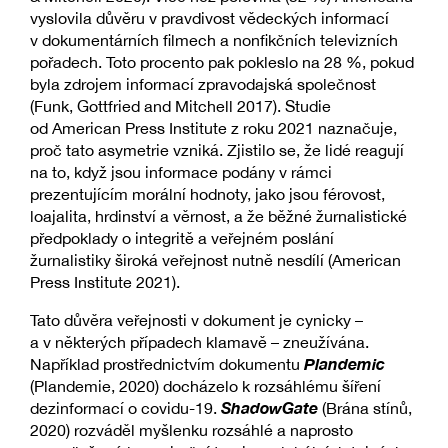
vyslovila důvěru v pravdivost vědeckých informací
v dokumentárních filmech a nonfikčních televizních
pořadech. Toto procento pak pokleslo na 28 %, pokud
byla zdrojem informací zpravodajská společnost
(Funk, Gottfried and Mitchell 2017). Studie
od American Press Institute z roku 2021 naznačuje,
proč tato asymetrie vzniká. Zjistilo se, že lidé reagují
na to, když jsou informace podány v rámci
prezentujícím morální hodnoty, jako jsou férovost,
loajalita, hrdinství a věrnost, a že běžné žurnalistické
předpoklady o integritě a veřejném poslání
žurnalistiky široká veřejnost nutně nesdílí (American
Press Institute 2021).
Tato důvěra veřejnosti v dokument je cynicky –
a v některých případech klamavě – zneužívána.
Plandemic
Například prostřednictvím dokumentu
(Plandemie, 2020) docházelo k rozsáhlému šíření
ShadowGate
dezinformací o covidu-19.
(Brána stínů,
2020) rozváděl myšlenku rozsáhlé a naprosto