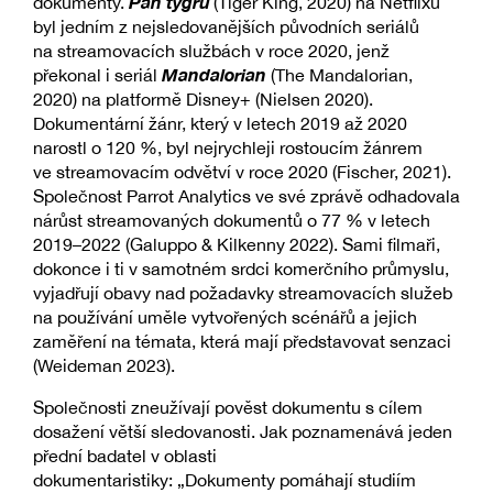
Pán tygrů
dokumenty.
(Tiger King, 2020) na Netflixu
byl jedním z nejsledovanějších původních seriálů
na streamovacích službách v roce 2020, jenž
Mandalorian
překonal i seriál
(The Mandalorian,
2020) na platformě Disney+ (Nielsen 2020).
Dokumentární žánr, který v letech 2019 až 2020
narostl o 120 %, byl nejrychleji rostoucím žánrem
ve streamovacím odvětví v roce 2020 (Fischer, 2021).
Společnost Parrot Analytics ve své zprávě odhadovala
nárůst streamovaných dokumentů o 77 % v letech
2019–2022 (Galuppo & Kilkenny 2022). Sami filmaři,
dokonce i ti v samotném srdci komerčního průmyslu,
vyjadřují obavy nad požadavky streamovacích služeb
na používání uměle vytvořených scénářů a jejich
zaměření na témata, která mají představovat senzaci
(Weideman 2023).
Společnosti zneužívají pověst dokumentu s cílem
dosažení větší sledovanosti. Jak poznamenává jeden
přední badatel v oblasti
dokumentaristiky: „Dokumenty pomáhají studiím