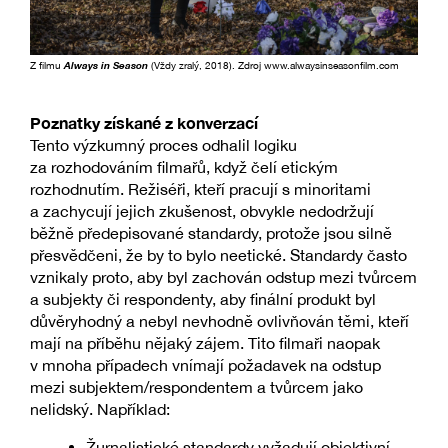
Z filmu
Always in Season
(Vždy zralý, 2018). Zdroj www.alwaysinseasonfilm.com
Poznatky získané z konverzací
Tento výzkumný proces odhalil logiku
za rozhodováním filmařů, když čelí etickým
rozhodnutím. Režiséři, kteří pracují s minoritami
a zachycují jejich zkušenost, obvykle nedodržují
běžně předepisované standardy, protože jsou silně
přesvědčeni, že by to bylo neetické. Standardy často
vznikaly proto, aby byl zachován odstup mezi tvůrcem
a subjekty či respondenty, aby finální produkt byl
důvěryhodný a nebyl nevhodně ovlivňován těmi, kteří
mají na příběhu nějaký zájem. Tito filmaři naopak
v mnoha případech vnímají požadavek na odstup
mezi subjektem/respondentem a tvůrcem jako
nelidský. Například:
Žurnalistické standardy vyžadují objektivní