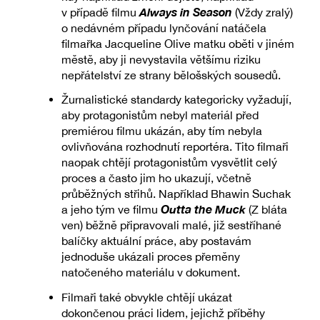
Always in Season
v případě filmu
(Vždy zralý)
o nedávném případu lynčování natáčela
filmařka Jacqueline Olive matku oběti v jiném
městě, aby ji nevystavila většímu riziku
nepřátelství ze strany bělošských sousedů.
Žurnalistické standardy kategoricky vyžadují,
aby protagonistům nebyl materiál před
premiérou filmu ukázán, aby tím nebyla
ovlivňována rozhodnutí reportéra. Tito filmaři
naopak chtějí protagonistům vysvětlit celý
proces a často jim ho ukazují, včetně
průběžných střihů. Například Bhawin Suchak
Outta the Muck
a jeho tým ve filmu
(Z bláta
ven) běžně připravovali malé, již sestříhané
balíčky aktuální práce, aby postavám
jednoduše ukázali proces přeměny
natočeného materiálu v dokument.
Filmaři také obvykle chtějí ukázat
dokončenou práci lidem, jejichž příběhy