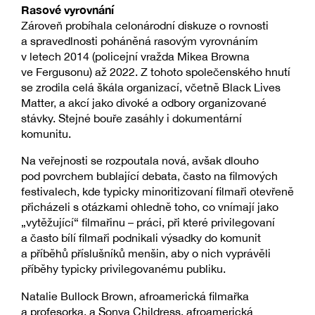
Rasové vyrovnání
Zároveň probíhala celonárodní diskuze o rovnosti
a spravedlnosti poháněná rasovým vyrovnáním
v letech 2014 (policejní vražda Mikea Browna
ve Fergusonu) až 2022. Z tohoto společenského hnutí
se zrodila celá škála organizací, včetně Black Lives
Matter, a akcí jako divoké a odbory organizované
stávky. Stejné bouře zasáhly i dokumentární
komunitu.
Na veřejnosti se rozpoutala nová, avšak dlouho
pod povrchem bublající debata, často na filmových
festivalech, kde typicky minoritizovaní filmaři otevřeně
přicházeli s otázkami ohledně toho, co vnímají jako
„vytěžující“ filmařinu – práci, při které privilegovaní
a často bílí filmaři podnikali výsadky do komunit
a příběhů příslušníků menšin, aby o nich vyprávěli
příběhy typicky privilegovanému publiku.
Natalie Bullock Brown, afroamerická filmařka
a profesorka, a Sonya Childress, afroamerická