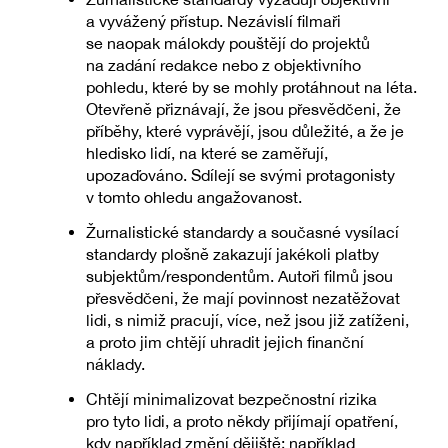
a vyvážený přístup. Nezávislí filmaři
se naopak málokdy pouštějí do projektů
na zadání redakce nebo z objektivního
pohledu, které by se mohly protáhnout na léta.
Otevřeně přiznávají, že jsou přesvědčeni, že
příběhy, které vyprávějí, jsou důležité, a že je
hledisko lidí, na které se zaměřují,
upozaďováno. Sdílejí se svými protagonisty
v tomto ohledu angažovanost.
Žurnalistické standardy a současné vysílací
standardy plošně zakazují jakékoli platby
subjektům/respondentům. Autoři filmů jsou
přesvědčeni, že mají povinnost nezatěžovat
lidi, s nimiž pracují, více, než jsou již zatíženi,
a proto jim chtějí uhradit jejich finanční
náklady.
Chtějí minimalizovat bezpečnostní rizika
pro tyto lidi, a proto někdy přijímají opatření,
kdy například změní dějiště; například