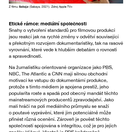
Z filmu
Sabája
(Sabaya, 2021). Zdroj Apple TV+
Etické rámce: mediální společnosti
Snahy o vytvoření standardů pro filmovou produkci
jsou reakcí jak na rychlé změny v odvětví související
s překotným rozvojem dokumentaristiky, tak na rasové
vyrovnání, které vede k hlubším debatám o rovnosti
a spravedlnosti.
Na žurnalistiku orientované organizace jako PBS,
NBC, The Atlantic a CNN mají silnou obchodní
motivaci ke vstupu do dokumentární produkce,
protože s tímto médiem je spojena prestiž, jeho
popularita roste a spadá pod obecný mandát těchto
mainstreamových producentů zpravodajství. Jako
malí hráči na poli mediálního průmyslu se snaží
o poutavé vyprávění, které jim potenciálně může
přinést různá ocenění. Zároveň je pověst těchto
společností spojována s integritou, což je pro jejich