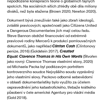
nepodložené konspirační teorie o globálních tajných
spolcích. Na sociálních sítích zhlédly obě díla miliony
diváků, než byla stažena (Brown 2020; Newton 2020).
Dokument bývá zneužíván také jako zbraň ideologů,
zvláště pravicových; společnosti jako Citizens United
a Dangerous Documentaries jich mají celou řadu.
Steve Bannon obdržel financování od extrémně
pravicové rodiny Mercerů k produkci pomlouvačných
Clinton Cash
dokumentů, jako například
(Clintonovy
Created
peníze, 2016) (Goldstein 2017).
Equal: Clarence Thomas in His Own Words
(Stvořen
jako rovný: Clarence Thomas vlastními slovy, 2020)
od Michaela Packa byl podlézavým portrétem
kontroverzního soudce Nejvyššího soudu vyprávěný
jeho vlastními slovy. Packovo odborné sebevědomí
v oblasti dokumentaristiky bylo využito za účelem
ospravedlnění jeho katastrofického, třebaže krátkého
působení v čele americké Agentury pro vládní média
(Gold 2018).