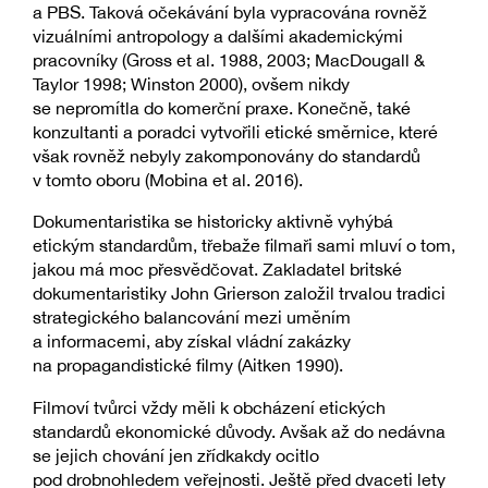
a PBS. Taková očekávání byla vypracována rovněž
vizuálními antropology a dalšími akademickými
pracovníky (Gross et al. 1988, 2003; MacDougall &
Taylor 1998; Winston 2000), ovšem nikdy
se nepromítla do komerční praxe. Konečně, také
konzultanti a poradci vytvořili etické směrnice, které
však rovněž nebyly zakomponovány do standardů
v tomto oboru (Mobina et al. 2016).
Dokumentaristika se historicky aktivně vyhýbá
etickým standardům, třebaže filmaři sami mluví o tom,
jakou má moc přesvědčovat. Zakladatel britské
dokumentaristiky John Grierson založil trvalou tradici
strategického balancování mezi uměním
a informacemi, aby získal vládní zakázky
na propagandistické filmy (Aitken 1990).
Filmoví tvůrci vždy měli k obcházení etických
standardů ekonomické důvody. Avšak až do nedávna
se jejich chování jen zřídkakdy ocitlo
pod drobnohledem veřejnosti. Ještě před dvaceti lety