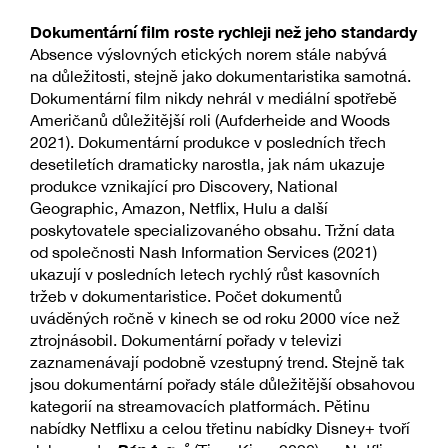
Dokumentární film roste rychleji než jeho standardy
Absence výslovných etických norem stále nabývá
na důležitosti, stejně jako dokumentaristika samotná.
Dokumentární film nikdy nehrál v mediální spotřebě
Američanů důležitější roli (Aufderheide and Woods
2021). Dokumentární produkce v posledních třech
desetiletích dramaticky narostla, jak nám ukazuje
produkce vznikající pro Discovery, National
Geographic, Amazon, Netflix, Hulu a další
poskytovatele specializovaného obsahu. Tržní data
od společnosti Nash Information Services (2021)
ukazují v posledních letech rychlý růst kasovních
tržeb v dokumentaristice. Počet dokumentů
uváděných ročně v kinech se od roku 2000 více než
ztrojnásobil. Dokumentární pořady v televizi
zaznamenávají podobně vzestupný trend. Stejně tak
jsou dokumentární pořady stále důležitější obsahovou
kategorií na streamovacích platformách. Pětinu
nabídky Netflixu a celou třetinu nabídky Disney+ tvoří