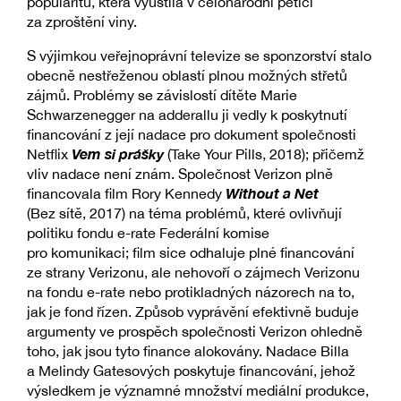
popularitu, která vyústila v celonárodní petici
za zproštění viny.
S výjimkou veřejnoprávní televize se sponzorství stalo
obecně nestřeženou oblastí plnou možných střetů
zájmů. Problémy se závislostí dítěte Marie
Schwarzenegger na adderallu ji vedly k poskytnutí
financování z její nadace pro dokument společnosti
Vem si prášky
Netflix
(Take Your Pills, 2018); přičemž
vliv nadace není znám. Společnost Verizon plně
Without a
Net
financovala film Rory Kennedy
(Bez sítě, 2017) na téma problémů, které ovlivňují
politiku fondu e-rate Federální komise
pro komunikaci; film sice odhaluje plné financování
ze strany Verizonu, ale nehovoří o zájmech Verizonu
na fondu e-rate nebo protikladných názorech na to,
jak je fond řízen. Způsob vyprávění efektivně buduje
argumenty ve prospěch společnosti Verizon ohledně
toho, jak jsou tyto finance alokovány. Nadace Billa
a Melindy Gatesových poskytuje financování, jehož
výsledkem je významné množství mediální produkce,