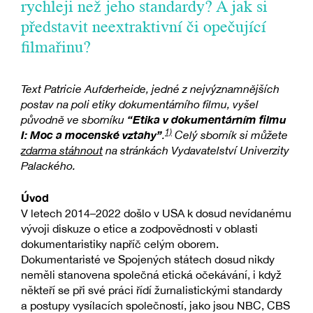
rychleji než jeho standardy? A jak si
představit neextraktivní či opečující
filmařinu?
Text Patricie Aufderheide, jedné z nejvýznamnějších
postav na poli etiky dokumentárního filmu, vyšel
“Etika v dokumentárním filmu
původně ve sborníku
1)
I: Moc a mocenské vztahy”
.
Celý sborník si můžete
zdarma stáhnout
na stránkách Vydavatelství Univerzity
Palackého.
Úvod
V letech 2014–2022 došlo v USA k dosud nevídanému
vývoji diskuze o etice a zodpovědnosti v oblasti
dokumentaristiky napříč celým oborem.
Dokumentaristé ve Spojených státech dosud nikdy
neměli stanovena společná etická očekávání, i když
někteří se při své práci řídí žurnalistickými standardy
a postupy vysílacích společností, jako jsou NBC, CBS