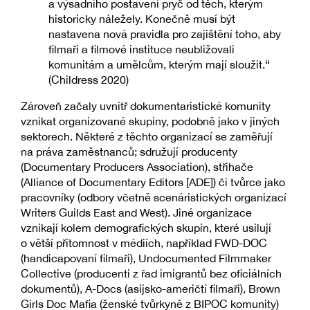
a výsadního postavení pryč od těch, kterým
historicky náležely. Konečně musí být
nastavena nová pravidla pro zajištění toho, aby
filmaři a filmové instituce neubližovali
komunitám a umělcům, kterým mají sloužit.“
(Childress 2020)
Zároveň začaly uvnitř dokumentaristické komunity
vznikat organizované skupiny, podobně jako v jiných
sektorech. Některé z těchto organizací se zaměřují
na práva zaměstnanců; sdružují producenty
(Documentary Producers Association), střihače
(Alliance of Documentary Editors [ADE]) či tvůrce jako
pracovníky (odbory včetně scenáristických organizací
Writers Guilds East and West). Jiné organizace
vznikají kolem demografických skupin, které usilují
o větší přítomnost v médiích, například FWD-DOC
(handicapovaní filmaři), Undocumented Filmmaker
Collective (producenti z řad imigrantů bez oficiálních
dokumentů), A-Docs (asijsko-američtí filmaři), Brown
Girls Doc Mafia (ženské tvůrkyně z BIPOC komunity)