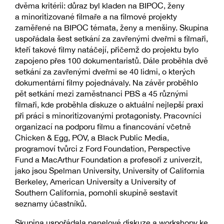
dvěma kritérii: důraz byl kladen na BIPOC, ženy
a minoritizované filmaře a na filmové projekty
zaměřené na BIPOC témata, ženy a menšiny. Skupina
uspořádala šest setkání za zavřenými dveřmi s filmaři,
kteří takové filmy natáčejí, přičemž do projektu bylo
zapojeno přes 100 dokumentaristů. Dále proběhla dvě
setkání za zavřenými dveřmi se 40 lidmi, o kterých
dokumentární filmy pojednávaly. Na závěr proběhlo
pět setkání mezi zaměstnanci PBS a 45 různými
filmaři, kde proběhla diskuze o aktuální nejlepší praxi
při práci s minoritizovanými protagonisty. Pracovníci
organizací na podporu filmu a financování včetně
Chicken & Egg, POV, a Black Public Media,
programoví tvůrci z Ford Foundation, Perspective
Fund a MacArthur Foundation a profesoři z univerzit,
jako jsou Spelman University, University of California
Berkeley, American University a University of
Southern California, pomohli skupině sestavit
seznamy účastníků.
Skupina uspořádala panelové diskuze a workshopy ke