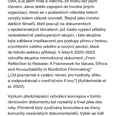
USA, a já jsem hrdá a vděčná, že mohu být jejím
členem. Jsme dobře zapojeni do mnoha jiných
organizací, které se v posledních několika letech
vyrojily kolem otázek rovnosti. Stejně jako mnoho
dalších filmařů, kteří pracují na dokumentech
o společenských tématech, jež často vypráví příběhy
nedostatečně zastoupených skupin, i tato skupina
byla zděšena implikacemi pro postupy přímo v terénu,
zrychlením celého odvětví a novými penězi, které
do tohoto sektoru přitékají. V letech 2020–2022
vytvořila skupina normotvorný dokument „From
Reflection to Release: A Framework for Values, Ethics
and Accountability in Nonfiction Filmmaking“
(„Od poznámek k vydání: rámec pro hodnoty, etiku
a zodpovědnost v nonfi kčním fi lmu“) (Aufderheide et
al. 2022).
Výzkum předcházející vytvoření koncepce v tomto
rámcovém dokumentu byl rozsáhlý a trval přes dva
roky. Primárně byly využívány konzultace se členy
komunity nezávislých dokumentaristů. Výběr se řídil