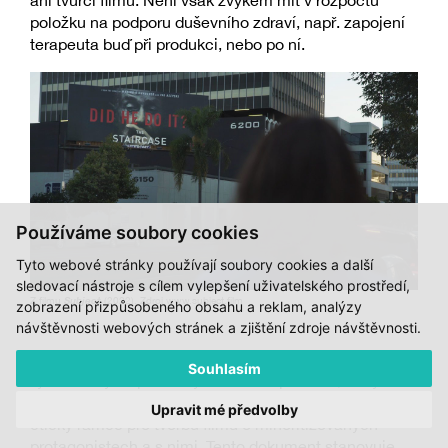
ani tvůrci filmů. Není však zvykem mít v rozpočtu
položku na podporu duševního zdraví, např. zapojení
terapeuta buď při produkci, nebo po ní.
Používáme soubory cookies
Tyto webové stránky používají soubory cookies a další
sledovací nástroje s cílem vylepšení uživatelského prostředí,
Z filmu
Subject
(2022). Zdroj www.subject.film
zobrazení přizpůsobeného obsahu a reklam, analýzy
návštěvnosti webových stránek a zjištění zdroje návštěvnosti.
Etický rámec
Souhlasím
Tyto debaty se pak staly základem procesu, který
vedla skupina DAWG a jehož cílem bylo vypracovat
Upravit mé předvolby
etický rámec pro tvorbu filmů o minoritizovaných
protagonistech a s nimi. Tento dokument stanovuje