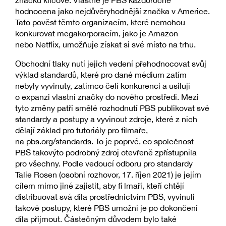
značku klíčové. Vlastně je PBS každoročně
hodnocena jako nejdůvěryhodnější značka v Americe.
Tato pověst těmto organizacím, které nemohou
konkurovat megakorporacím, jako je Amazon
nebo Netflix, umožňuje získat si své místo na trhu.
Obchodní tlaky nutí jejich vedení přehodnocovat svůj
výklad standardů, které pro dané médium zatím
nebyly vyvinuty, zatímco čelí konkurenci a usilují
o expanzi vlastní značky do nového prostředí. Mezi
tyto změny patří smělé rozhodnutí PBS publikovat své
standardy a postupy a vyvinout zdroje, které z nich
dělají základ pro tutoriály pro filmaře,
na pbs.org/standards. To je poprvé, co společnost
PBS takovýto podrobný zdroj otevřeně zpřístupnila
pro všechny. Podle vedoucí odboru pro standardy
Talie Rosen (osobní rozhovor, 17. říjen 2021) je jejím
cílem mimo jiné zajistit, aby fi lmaři, kteří chtějí
distribuovat svá díla prostřednictvím PBS, vyvinuli
takové postupy, které PBS umožní je po dokončení
díla přijmout. Částečným důvodem bylo také