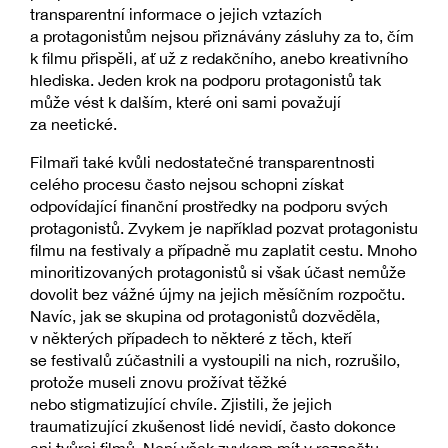
transparentní informace o jejich vztazích
a protagonistům nejsou přiznávány zásluhy za to, čím
k filmu přispěli, ať už z redakčního, anebo kreativního
hlediska. Jeden krok na podporu protagonistů tak
může vést k dalším, které oni sami považují
za neetické.
Filmaři také kvůli nedostatečné transparentnosti
celého procesu často nejsou schopni získat
odpovídající finanční prostředky na podporu svých
protagonistů. Zvykem je například pozvat protagonistu
filmu na festivaly a případně mu zaplatit cestu. Mnoho
minoritizovaných protagonistů si však účast nemůže
dovolit bez vážné újmy na jejich měsíčním rozpočtu.
Navíc, jak se skupina od protagonistů dozvěděla,
v některých případech to některé z těch, kteří
se festivalů zúčastnili a vystoupili na nich, rozrušilo,
protože museli znovu prožívat těžké
nebo stigmatizující chvíle. Zjistili, že jejich
traumatizující zkušenost lidé nevidí, často dokonce