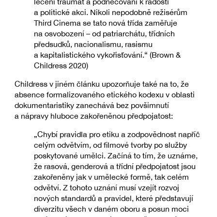
léčení traumat a podněcování k radosti
a politické akci. Nikoli nepodobně režisérům
Third Cinema se tato nová třída zaměřuje
na osvobození – od patriarchátu, třídních
předsudků, nacionalismu, rasismu
a kapitalistického vykořisťování.“ (Brown &
Childress 2020)
Childress v jiném článku upozorňuje také na to, že
absence formalizovaného etického kodexu v oblasti
dokumentaristiky zanechává bez povšimnutí
a nápravy hluboce zakořeněnou předpojatost:
„Chybí pravidla pro etiku a zodpovědnost napříč
celým odvětvím, od filmové tvorby po služby
poskytované umělci. Začíná to tím, že uznáme,
že rasová, genderová a třídní předpojatost jsou
zakořeněny jak v umělecké formě, tak celém
odvětví. Z tohoto uznání musí vzejít rozvoj
nových standardů a pravidel, které představují
diverzitu všech v daném oboru a posun moci