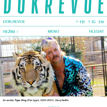
DOK.REVUE
FB
IG
EN
MENU
HLEDAT
REŽIM
Ze seriálu
Tiger King
(Pán tygrů, 2020–2021). Zdroj Netflix