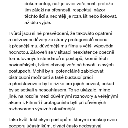
dokumentují, než je uvidí veřejnost, protože
jim záleží na přesnosti, respektují názor
těchto lidí a nechtějí je rozrušit nebo šokovat,
až dílo vyjde.
Tvůrci jsou silně přesvědčeni, že takováto opatření
a udržování důvěry ze strany protagonistů vedou
k přesnějšímu, důvěrnějšímu filmu s větší výpovědní
hodnotou. Zároveň se v situaci neexistence obecně
formulovaných standardů a postupů, kromě těch
novinářských, tvůrci obávají veřejně hovořit o svých
postupech. Mohli by si potenciálně zablokovat
distribuční možnosti a také budoucí práci
a představovalo by to riziko pro jejich pověst, pokud
by se setkali s nesouhlasem. To se ukázalo, mimo
jiné, na rozdíle mezi důvěrnými rozhovory a veřejnými
akcemi. Filmaři i protagonisté byli při důvěrných
rozhovorech výrazně otevřenější.
Také kvůli taktickým postupům, kterými maskují svou
podporu účastníkům, diváci často nedostávají