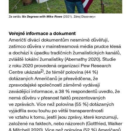
Ze seriálu
Six Degrees with Mike Rowe
(2021). Zdroj Discovery+
Veřejné informace a dokument
Američtí diváci dokumentům nesmírně důvěřují,
zatímco důvěra v mainstreamová média prudce klesá
a dochází k úpadku tradičních žurnalistických kanálů,
zvláště lokální žurnalistiky (Abernathy 2020). Studie
z roku 2020 provedená organizací Pew Research
2)
Centre ukázala
, že téměř polovina (44 %)
dotázaných Američanů je přesvědčena, že
zpravodajské společnosti záměrně vydávají
zavádějící informace, a 38 % respondentů uvedlo, že
nemá důvěru v přesnost faktů prezentovaných
ve zprávách. Více než polovina (55 %) dotázaných
vyjádřila svou touhu po větší transparentnosti
ve vztahu k tomu, jestli jsou zprávy, které konzumují,
založené na faktech, nebo názorech (Gottfried, Walker
& Mitchell 2020). Více než polovina (52 %) Američanů