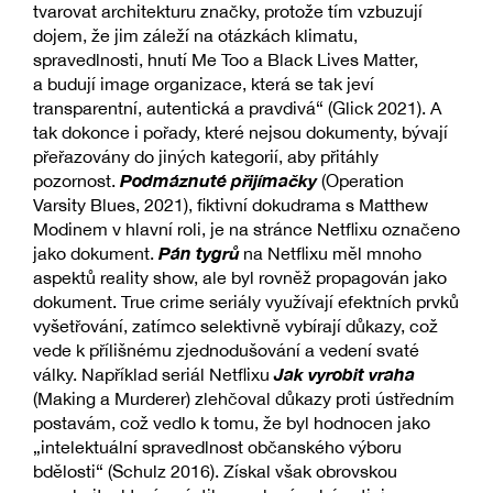
tvarovat architekturu značky, protože tím vzbuzují
dojem, že jim záleží na otázkách klimatu,
spravedlnosti, hnutí Me Too a Black Lives Matter,
a budují image organizace, která se tak jeví
transparentní, autentická a pravdivá“ (Glick 2021). A
tak dokonce i pořady, které nejsou dokumenty, bývají
přeřazovány do jiných kategorií, aby přitáhly
Podmáznuté přijímačky
pozornost.
(Operation
Varsity Blues, 2021), fiktivní dokudrama s Matthew
Modinem v hlavní roli, je na stránce Netflixu označeno
Pán tygrů
jako dokument.
na Netflixu měl mnoho
aspektů reality show, ale byl rovněž propagován jako
dokument. True crime seriály využívají efektních prvků
vyšetřování, zatímco selektivně vybírají důkazy, což
vede k přílišnému zjednodušování a vedení svaté
Jak vyrobit vraha
války. Například seriál Netflixu
(Making a Murderer) zlehčoval důkazy proti ústředním
postavám, což vedlo k tomu, že byl hodnocen jako
„intelektuální spravedlnost občanského výboru
bdělosti“ (Schulz 2016). Získal však obrovskou