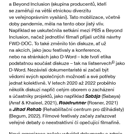
a Beyond Inclusion (skupina producentů, kteří
se zaměřují na větší etnickou diverzitu
ve veřejnoprávním vysílání). Tato mobilizace, včetně
doby pandemie, měla na tento obor jistý vliv.
Například se uskutečnila setkání mezi PBS a Beyond
Inclusion, načež jednotliví filmaři přijali určité návrhy
FWD-DOC. To také změnilo tón diskuze, ať už
na akcích, jako jsou festivaly a konference,
nebo na stránkách jako D-Word – kde tvoří etika
4)
podstatnou součást diskuze – tak na listservech
jako
D-Word. Nezávislí dokumentaristé si začali být
vědomi svých společných možností a své potřeby
jednat kolektivně. V letech 2020 až 2022 proběhlo
několik diskuzí napříč celým oborem o zacházení
Sabája
s účastníky projektů, jako například
(Sabaya)
Roadrunner
(Arraf & Khaleel, 2021),
(Rosner, 2021)
Jihad Rehab
a
(Rehabilitační centrum pro džihádisty)
(Begum, 2022). Filmové festivaly začaly zařazovat
veřejné debaty o neextraktivní či opečující filmařině.
Nové organizace začaly vytvářet dokumenty a zdroje