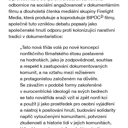
odbornice na sociální angažovanost v dokumentárním
filmu a dlouholetá členka mediální skupiny Firelight
3)
Media, která produkuje a koprodukuje BIPOC
filmy,
společně tuto vzniklou debatu popsaly jako
společenské hnutí odporu proti kolonizující narativní
tradici v dokumentaristice:
„Tato nová třída volá po nové koncepci
nonfikčního filmařského étosu postavené
na hodnotách, jako je zodpovědnost, souhlas
a respekt k zastupování dokumentovaných
komunit, a na vztahu mezi režisérem
a protagonistou založeném na důvěře.
Se závažím v podobě formy zakořeněné
v eurocentrické ideologii na svých bedrech
se tato novátřída snaží vzít si zpět nonfi kci
a použít ji jako prostředek pro osobní vyjádření
a nástroj k posilování hnutí, budování solidarity
napříč vyloučenými komunitami, potvrzení
zkušeností a historie lidí v jejich komunitách,