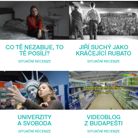
CO TĚ NEZABIJE, TO
JIŘÍ SUCHÝ JAKO
TĚ POSÍLÍ?
KRÁČEJÍCÍ RUBATO
SITUAČNÍ RECENZE
SITUAČNÍ RECENZE
UNIVERZITY
VIDEOBLOG
A SVOBODA
Z BUDAPEŠTI
SITUAČNÍ RECENZE
SITUAČNÍ RECENZE