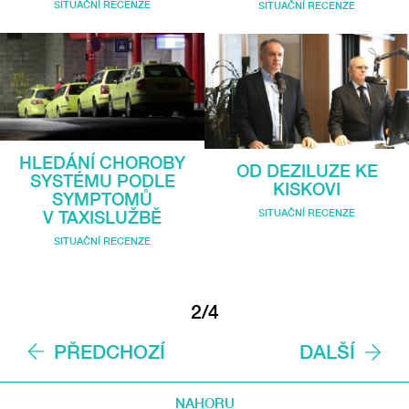
SITUAČNÍ RECENZE
SITUAČNÍ RECENZE
HLEDÁNÍ CHOROBY
OD DEZILUZE KE
SYSTÉMU PODLE
KISKOVI
SYMPTOMŮ
SITUAČNÍ RECENZE
V TAXISLUŽBĚ
SITUAČNÍ RECENZE
2/4
PŘEDCHOZÍ
DALŠÍ
NAHORU