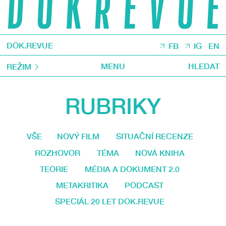
DOK.REVUE
FB
IG
EN
MENU
HLEDAT
REŽIM
RUBRIKY
VŠE
NOVÝ FILM
SITUAČNÍ RECENZE
ROZHOVOR
TÉMA
NOVÁ KNIHA
TEORIE
MÉDIA A DOKUMENT 2.0
METAKRITIKA
PODCAST
SPECIÁL 20 LET DOK.REVUE