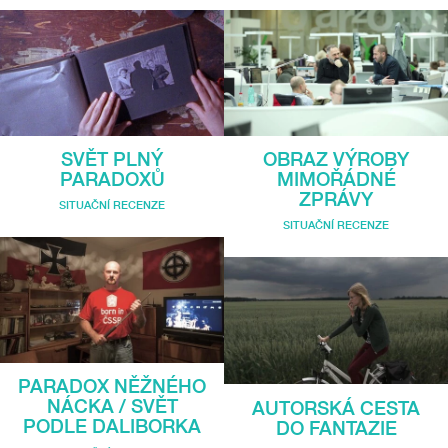
SVĚT PLNÝ
OBRAZ VÝROBY
PARADOXŮ
MIMOŘÁDNÉ
ZPRÁVY
SITUAČNÍ RECENZE
SITUAČNÍ RECENZE
PARADOX NĚŽNÉHO
NÁCKA / SVĚT
AUTORSKÁ CESTA
PODLE DALIBORKA
DO FANTAZIE